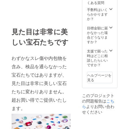
くある質問
エスト
にはお
手数料はいく
答えで
らかかります
きませ
か？
ん。
※50石ま
目標金額に届
見た目は非常に美
とめて
かなかった場
PVC袋
合どうなりま
しい宝石たちです
に詰め
すか？
合わせ
て梱包
支援で困った
いたし
時はどこに相
わずかなスレ傷や内包物を
ます。
談したらいい
宝石名
ですか？
含み、検品を通らなかった
も記載
いたし
宝石たちではありますが、
ヘルプページを
ません
見る
のでご
見た目は非常に美しい宝石
了承く
たちに変わりありません。
ださ
このプロジェクト
い。
超お買い得でご提供いたし
の問題報告は
こち
ら
よりお問い合わ
ます。
せください