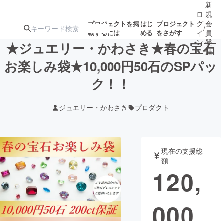
新
ロ
規
グ
会
プロジェクトを掲
はじ
プロジェクト
/
載するには
める
をさがす
イ
員
ン
登
★ジュエリー・かわさき★春の宝石
録
お楽しみ袋★10,000円50石のSPパッ
ク！！
人気のプロ
注目のリ
注目の新着プロ
募集終了が近いプ
もうすぐ公開
ジェクト
ターン
ジェクト
ロジェクト
されます
ジュエリー・かわさき
プロダクト
アート・写真
音楽
現在の支援総
テクノロジー・ガジェット
ゲーム・サ
額
120,
映像・映画
書籍・雑誌
000
ビジネス・起業
チャレンジ