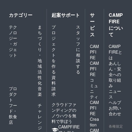
カテゴリー
起案サポート
サ
CAMP
ー
FIRE
テク
ま
プ
ス
ビ
につい
ノロ
ち
ロ
タ
ス
て
ジー
づ
ジ
ッ
・ガ
く
ェ
フ
CAM
CAMP
ジェ
り
ク
に
PFI
FIREと
ット
・
ト
相
RE
は
地
を
談
CAM
あんし
域
作
す
PFI
ん・安
活
る
る
RE
全への
性
資
コ
取り組
化
料
ミュ
み
プロ
音
請
ニ
ニュー
ダク
楽
求
ティ
ス
ト
CAM
ヘルプ
クラウドファ
フー
チ
PFI
お問い
ンディングの
ド・
ャ
RE
合わせ
ノウハウを無
飲食
レ
Crea
料で学ぼう
店
ン
tion
各種規定
CAMPFIRE
ジ
CAM