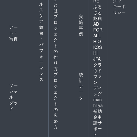
クッ
RE
ル
と
キーポ
ふる
ス
は
リシー
さと
ケ
プ
実
納税
ア
ロ
施
AD
アー
舞
ジ
事
FOR
ト・
台
ェ
例
ALL
写真
・
ク
HIO
パ
ト
KOS
フ
の
HI
ォ
作
JFA
ー
り
クラ
マ
方
ウド
ン
プ
統
ファ
ス
ロ
計
ン
ソー
ジ
デ
ディ
シャ
ェ
ー
ング
ル
ク
タ
mac
グッ
ト
hi-ya
ド
の
補助
広
金申
め
請サ
方
ポー
ト