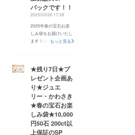
パックです！！
2025/03/26 17:38
2025年春の宝石お楽
しみ袋をお届けいたし
ます！ジュエリー・か
もっと見る
わさき史上、過去最大
級のスペシャルパック
をご用意させていただ
★残り7日★プ
きました。10,000円
レゼント企画あ
50石封入、50石合計
り★ジュエ
200ct以上保証の超・
超・スペシャルパック
リー・かわさき
です！！さらに、ご支
★春の宝石お楽
援様全員にプレゼント
しみ袋★10,000
企画をご用意させてい
円50石 200ct以
ただきました。ランダ
上保証のSP
ムで天然石ブレスレッ