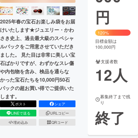
円
まちづくり・地域活性化
2025年春の宝石お楽しみ袋をお届
けいたします★ジュエリー・かわ
CAMPFIRE for Social Good
CAMPFIRE Creation
120%
さき史上、過去最大級のスペシャ
CAMPFIREふるさと納税
machi-ya
コミュニティ
目標金額は
ルパックをご用意させていただき
100,000円
ました。 見た目は非常に美しい宝
支援者数
石ばかりですが、わずかなスレ傷
12
人
や内包物を含み、検品を通らな
かった宝石たちを10,000円50石
パックの超お買い得でご提供いた
します。
募集終了まで残
り
ポスト
シェア
終了
LINEで送る
URLコピー
埋め込み
QRコード