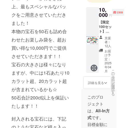
上、最もスペシャルなパッ
10,
残り88
000
クをご用意させていただき
円
【限定
ました！
100セッ
本物の宝石を50石も詰め合
ト】
2025年
支援
わせたお楽しみ袋を、超お
春の宝
者：
石お楽
12人
買い得な10,000円でご提供
しみ
お届
袋：
け予
させていただきます！！
10,000
定：
円 本物
2025
宝石の大きさは様々になり
年04
の宝石
こ
月
ますが、中には1石あたり10
を50石
の
リ
詰め合
タ
ー
カラット超、20カラット超
わせた
ン
詳細を見る
を
スペ
選
が含まれているかも☆
択
シャル
す
る
パック
このプロ
50石合計200ct以上を保証い
中身の
ジェクト
宝石は
たします！！
届いて
は、
All-In方
からの
式
です。
封入される宝石には、下記
お楽し
みです♪
目標金額に
のような宝石など様々入っ
宝石の