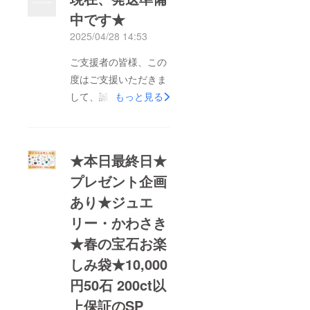
中です★
2025/04/28 14:53
ご支援者の皆様、この
度はご支援いただきま
して、誠にありがとう
もっと見る
ございます。現在リ
ターン発送準備中でご
ざいまして、4月30日
★本日最終日★
に全てのご支援者様へ
プレゼント企画
発送させていただきま
あり★ジュエ
す。発送完了いたしま
したら、また報告させ
リー・かわさき
ていただきます。リ
★春の宝石お楽
ターン到着まで今しば
しみ袋★10,000
らくお待ちくださいま
円50石 200ct以
せ。
上保証のSP