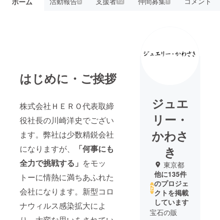
活動報告
支援者
仲間募集
コメント
ホーム
5
12
1
はじめに・ご挨拶
ジュエ
株式会社ＨＥＲＯ代表取締
リー・
役社長の川崎洋史でござい
かわさ
ます。弊社は少数精鋭会社
になりますが、
「何事にも
き
全力で挑戦する」
をモッ
東京都
他に135件
トーに情熱に満ちあふれた
のプロジェ
会社になります。新型コロ
クトを掲載
しています
ナウィルス感染拡大によ
宝石の販
り、大変な思いをされてい