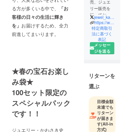
売、ジュエ
る方が多くいる中で、
「お
リー販売を
行っており
客様の日々の生活に輝き
jewel_kawasaki
ます「ジュ
https://www.jewelrykawasaki.com/
を」
お届けするため、全力
エリー・か
特定商取引
前進してまいります。
法に基づく
わさき」代
表記
表の川崎と
メッセー
申します。
ジを送る
現地の市場
で直接買い
付けするな
★春の宝石お楽し
ど、世界中
リターンを
み袋★
から数多く
選ぶ
の宝石収集
100セット限定の
を行ってお
ります。
スペシャルパック
目標金額
未達でも
です！！
リターン
が届きま
す
(All-in
方式)
ジュエリー・かわさき史