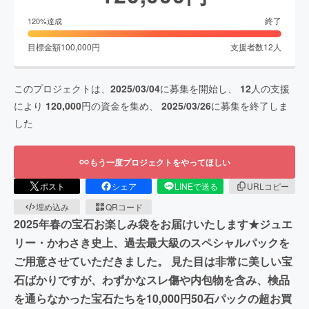
終了
120
%達成
目標金額
100,000
円
支援者数
12
人
このプロジェクトは、
2025/03/04
に募集を開始し、
12
人の支援
により
120,000
円の資金を集め、
2025/03/26
に募集を終了しま
した
もう一度プロジェクトをやってほしい
ポスト
シェア
LINEで送る
URLコピー
埋め込み
QRコード
2025年春の宝石お楽しみ袋をお届けいたします★ジュエ
リー・かわさき史上、過去最大級のスペシャルパックを
ご用意させていただきました。 見た目は非常に美しい宝
石ばかりですが、わずかなスレ傷や内包物を含み、検品
を通らなかった宝石たちを10,000円50石パックの超お買