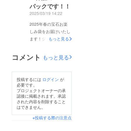
ト1本をご提供させて
パックです！！
いただきます！！プロ
2025/03/19 14:22
ジェクトもいよいよ★
2025年春の宝石お楽
本日が最終日★となっ
しみ袋をお届けいたし
ております。是非とも
ます！ジュエリー・か
もっと見る
ご支援よろしくお願い
わさき史上、過去最大
いたします。
級のスペシャルパック
コメント
もっと見る
をご用意させていただ
きました。 10,000円
50石封入、50石合計
投稿するには
ログイン
が
200ct以上保証の超・
必要です。
超・スペシャルパック
プロジェクトオーナーの承
認後に掲載されます。承認
です！！さらに、ご支
された内容を削除すること
援様全員にプレゼント
はできません。
企画をご用意させてい
※投稿する際の注意点
ただきました。ランダ
ムで天然石ブレスレッ