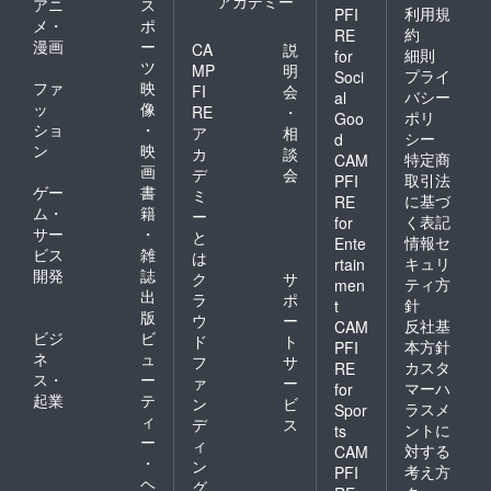
アカデミー
アニ
ス
利用規
PFI
メ・
ポ
約
RE
漫画
ー
CA
説
細則
for
ツ
MP
明
プライ
Soci
ファ
映
FI
会
バシー
al
ッ
像
RE
・
ポリ
Goo
ショ
・
ア
相
シー
d
ン
映
カ
談
特定商
CAM
画
デ
会
取引法
PFI
ゲー
書
ミ
に基づ
RE
ム・
籍
ー
く表記
for
サー
・
と
情報セ
Ente
ビス
雑
は
キュリ
rtain
開発
誌
ク
サ
ティ方
men
出
ラ
ポ
針
t
版
ウ
ー
反社基
CAM
ビジ
ビ
ド
ト
本方針
PFI
ネ
ュ
フ
サ
カスタ
RE
ス・
ー
ァ
ー
マーハ
for
起業
テ
ン
ビ
ラスメ
Spor
ィ
デ
ス
ントに
ts
ー
ィ
対する
CAM
・
ン
考え方
PFI
ヘ
グ