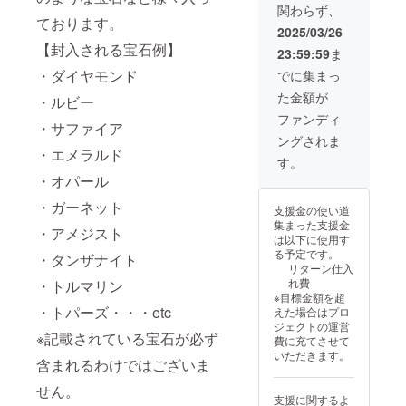
関わらず、
種類、
ております。
大きさ
2025/03/26
等、す
【封入される宝石例】
23:59:59
ま
べてラ
ンダム
・ダイヤモンド
でに集まっ
となり
た金額が
ます。
・ルビー
同じ宝
ファンディ
・サファイア
石が複
ングされま
数個入
・エメラルド
る可能
す。
性もご
・オパール
ざいま
す。 ※
・ガーネット
支援金の使い道
送料
集まった支援金
代・税
・アメジスト
は以下に使用す
込みの
る予定です。
・タンザナイト
価格と
リターン仕入
なりま
れ費
・トルマリン
す。 ※
※目標金額を超
商品写
・トパーズ・・・etc
えた場合はプロ
真はサ
ジェクトの運営
ンプル
※記載されている宝石が必ず
費に充てさせて
になり
いただきます。
ます。
含まれるわけではございま
形・色
せん。
合いな
支援に関するよ
どリク