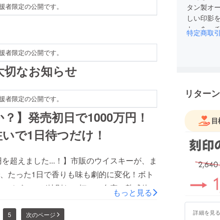
援者限定の公開です。
タン製オ
しい印影
ト』を、チ
特定商取
る純チタ
援者限定の公開です。
大切なお知らせ
リターン
援者限定の公開です。
？】発売初日で1000万円！
目
いで1日待つだけ！
を超えました...！】市販のウイスキーが、ま
、たった1日で香りも味も劇的に変化！ボト
ハイボールが特別な一杯に！自宅で熟成体
もっと見る
！
詳細を見
5
次のページ