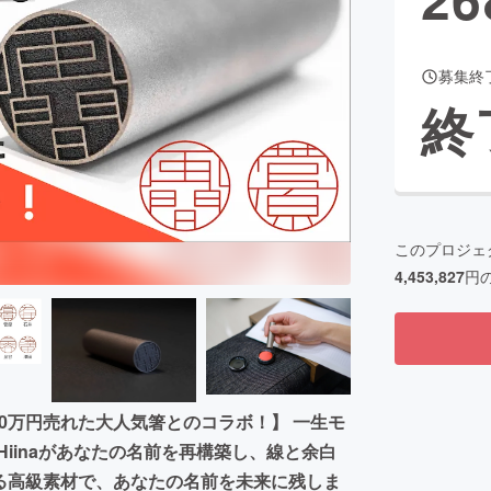
募集終
CAMPFIRE for Social Good
CAMPFIRE Creation
終
CAMPFIREふるさと納税
machi-ya
コミュニティ
このプロジェ
4,453,827
円
00万円売れた大人気箸とのコラボ！】 一生モ
iinaがあなたの名前を再構築し、線と余白
える高級素材で、あなたの名前を未来に残しま