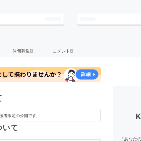
仲間募集
コメント
1
2
て
援者限定の公開です。
ついて
『あなた