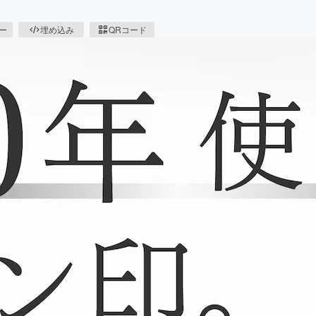
ピー
埋め込み
QRコード