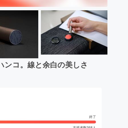
ハンコ。線と余白の美しさ
終了
支援者数
268
人