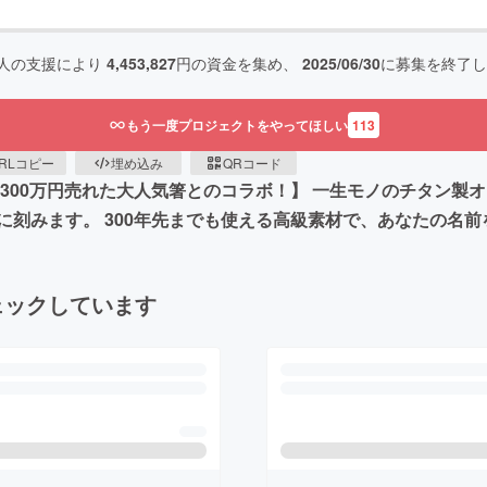
人の支援により
4,453,827
円の資金を集め、
2025/06/30
に募集を終了し
もう一度プロジェクトをやってほしい
113
RLコピー
埋め込み
QRコード
300万円売れた大人気箸とのコラボ！】 一生モノのチタン製オー
刻みます。 300年先までも使える高級素材で、あなたの名
ェックしています