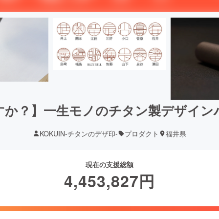
すか？】一生モノのチタン製デザイン
KOKUIN-チタンのデザ印-
プロダクト
福井県
現在の支援総額
4,453,827
円