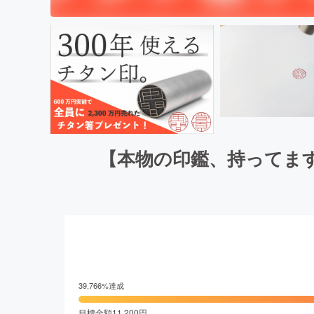
【本物の印鑑、持ってま
39,766
%達成
目標金額
11,200
円