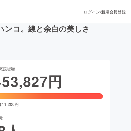
ログイン
/
新規会員登録
ハンコ。線と余白の美しさ
うすぐ公開されます
支援総額
プロダクト
453,827
円
ファッション
スポーツ
1,200円
数
ア
ソーシャルグッド
8
人