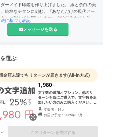
ーダーメイド印鑑を作り上げました。 線と余白の美
を、純粋なチタンに刻む。『あなただけの現代アー
タンに刻んでお届けします。 300年先までも使え
引法に基づく表記
ン素材で、あなたの名前を未来に残しませんか？
メッセージを送る
を選ぶ
標金額未達でもリターンが届きます
(All-in方式)
1,980
円
文字数の追加オプション。他のリ
ターンを既にご購入で、文字数を追
加したい方のみご購入ください。 日
本語の場合は縦書きで3文字まで、
支援者：14人
アルファベットの場合は横書きで4
お届け予定：2025年07月
文字までとさせていただきます。 ---
----- Character Addition Option
Please purchase this only if you
have already selected another
このリターンを選択する
る
return and wish to add extra