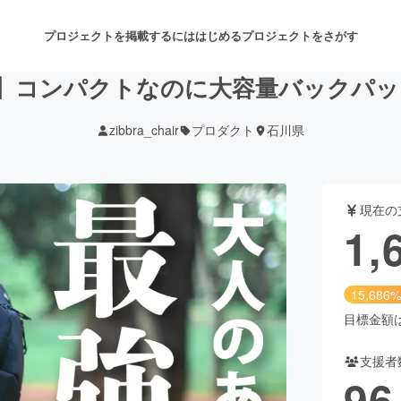
プロジェクトを掲載するには
はじめる
プロジェクトをさがす
】コンパクトなのに大容量バックパッ
zibbra_chair
プロダクト
石川県
注目のリターン
注目の新着プロジェクト
募集終了が近いプロジェクト
も
現在の
音楽
舞台・パフォーマンス
1,
ゲーム・サービス開発
フード・飲食店
15,686%
書籍・雑誌出版
アニメ・漫画
目標金額は1
支援者
チャレンジ
ビューティー・ヘルスケ
96