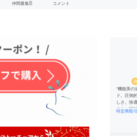
仲間募集
コメント
1
“機能美の
ド。圧倒
しさ。快
のない設
特定商取
パートナ
zibbr
す。