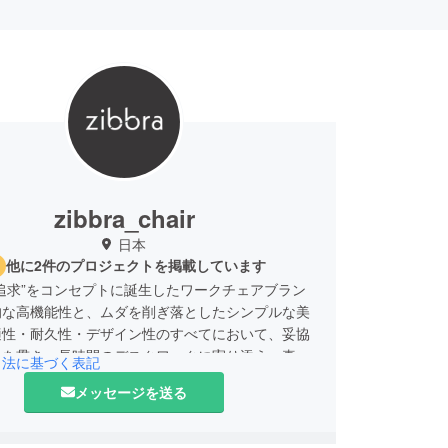
zibbra_chair
日本
他に2件のプロジェクトを掲載しています
追求”をコンセプトに誕生したワークチェアブラン
的な高機能性と、ムダを削ぎ落としたシンプルな美
適性・耐久性・デザイン性のすべてにおいて、妥協
計を貫き、長時間のデスクワークに寄り添う、真の
引法に基づく表記
ーであり続けます。
メッセージを送る
aは、美しさの中にある合理性をあなたの毎日に届けま