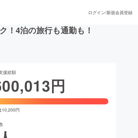
ログイン
/
新規会員登録
ク！4泊の旅行も通勤も！
うすぐ公開されます
支援総額
プロダクト
600,013
円
ファッション
スポーツ
0,200円
数
ア
ソーシャルグッド
人