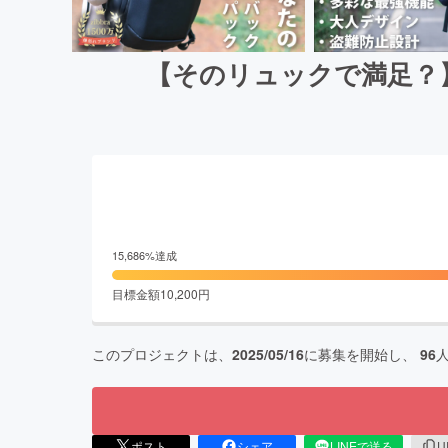
【そのリュックで満足？
15,686
%達成
目標金額
10,200
円
このプロジェクトは、
2025/05/16
に募集を開始し、
96
ポスト
シェア
LINEで送る
U