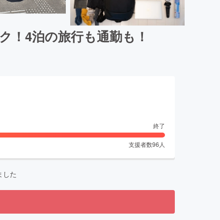
ク！4泊の旅行も通勤も！
終了
支援者数
96
人
ました