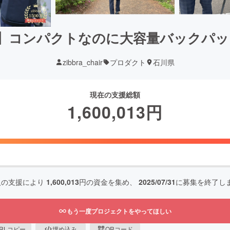
】コンパクトなのに大容量バックパッ
zibbra_chair
プロダクト
石川県
現在の支援総額
1,600,013
円
人の支援により
1,600,013
円の資金を集め、
2025/07/31
に募集を終了し
もう一度プロジェクトをやってほしい
RLコピー
埋め込み
QRコード