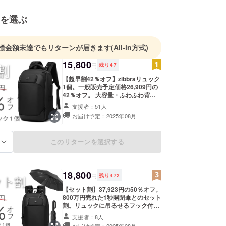
を選ぶ
標金額未達でもリターンが届きます
(All-in方式)
15,800
円
残り
47
【超早割42％オフ】zibbraリュック
1個。一般販売予定価格26,909円の
42％オフ。 大容量・ふわふわ背中
クッション・14個のポケット・盗難
支援者：51人
防止機能・スタイリッシュ大人ブ
お届け予定：2025年08月
ラック。
このリターンを選択する
る
18,800
円
残り
472
【セット割】37,923円の50％オフ。
800万円売れた1秒開閉傘とのセット
割。リュックに吊るせるフック付
き。 大容量・ふわふわ背中クッショ
支援者：8人
ン・14個のポケット・盗難防止機
お届け予定：2025年08月