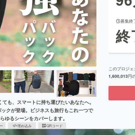
募集終
CAMPFIRE for Social Good
CAMPFIRE Creation
終
CAMPFIREふるさと納税
machi-ya
コミュニティ
このプロジェ
1,600,013
円
くても、スマートに持ち運びたいあなたへ。
パックが登場。ビジネスも旅行もこれ一つで
あらゆるシーンをカバーします。
ピー
埋め込み
QRコード