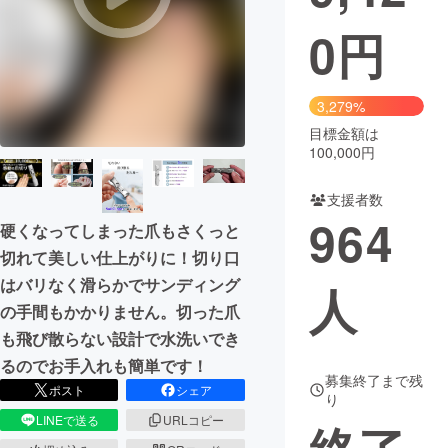
0
円
まちづくり・地域活性化
CAMPFIRE for Social Good
CAMPFIRE Creation
3,279%
CAMPFIREふるさと納税
machi-ya
コミュニティ
目標金額は
100,000円
支援者数
964
硬くなってしまった爪もさくっと
切れて美しい仕上がりに！切り口
はバリなく滑らかでサンディング
人
の手間もかかりません。切った爪
も飛び散らない設計で水洗いでき
るのでお手入れも簡単です！
募集終了まで残
ポスト
シェア
り
LINEで送る
URLコピー