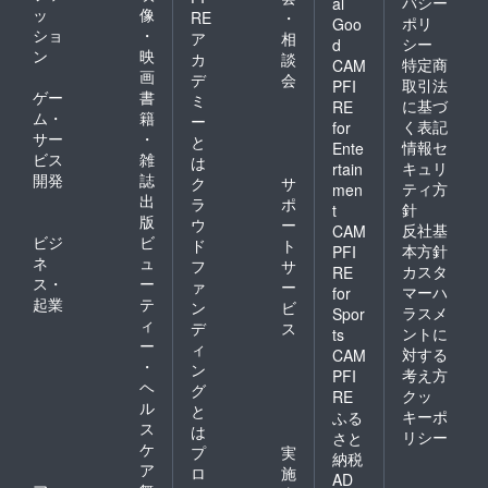
バシー
al
ッ
像
RE
・
ポリ
Goo
ショ
・
ア
相
シー
d
ン
映
カ
談
特定商
CAM
画
デ
会
取引法
PFI
ゲー
書
ミ
に基づ
RE
ム・
籍
ー
く表記
for
サー
・
と
情報セ
Ente
ビス
雑
は
キュリ
rtain
開発
誌
ク
サ
ティ方
men
出
ラ
ポ
針
t
版
ウ
ー
反社基
CAM
ビジ
ビ
ド
ト
本方針
PFI
ネ
ュ
フ
サ
カスタ
RE
ス・
ー
ァ
ー
マーハ
for
起業
テ
ン
ビ
ラスメ
Spor
ィ
デ
ス
ントに
ts
ー
ィ
対する
CAM
・
ン
考え方
PFI
ヘ
グ
クッ
RE
ル
と
キーポ
ふる
ス
は
リシー
さと
ケ
プ
実
納税
ア
ロ
施
AD