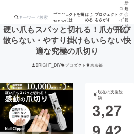
新
ロ
規
グ
会
プロジェクトを掲
はじ
プロジェクト
/
載するには
める
をさがす
イ
員
ン
登
硬い爪もスパッと切れる！爪が飛び
録
散らない・やすり掛けもいらない快
適な究極の爪切り
人気のプロ
注目のリ
注目の新着プロ
募集終了が近いプ
もうすぐ公開
ジェクト
ターン
ジェクト
ロジェクト
されます
BRIGHT_DIY
プロダクト
東京都
アート・写真
音楽
現在の支援総
テクノロジー・ガジェット
ゲーム・サ
額
3,27
映像・映画
書籍・雑誌
9,42
ビジネス・起業
チャレンジ