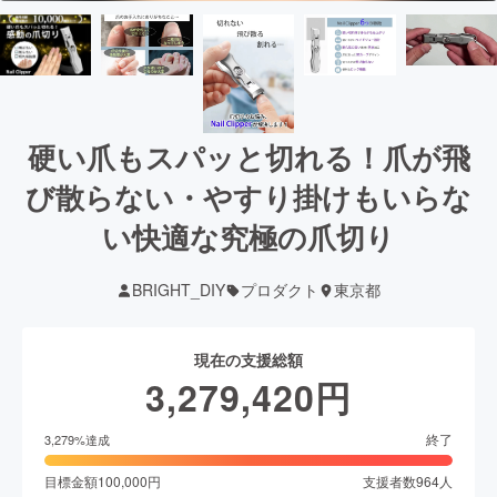
硬い爪もスパッと切れる！爪が飛
び散らない・やすり掛けもいらな
い快適な究極の爪切り
BRIGHT_DIY
プロダクト
東京都
現在の支援総額
3,279,420
円
終了
3,279
%達成
目標金額
100,000
円
支援者数
964
人