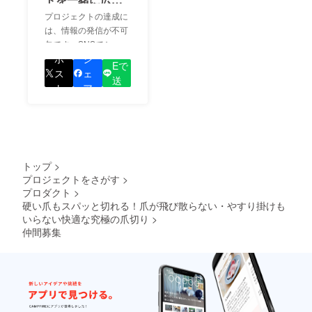
ましょう！
プロジェクトの達成に
は、情報の発信が不可
欠です。SNSでシェア
LIN
をして、あなたが応援
ポ
シ
Eで
しているプロジェクト
ス
ェ
送
の良さを知ってもらい
ト
ア
る
ましょう！
トップ
>
プロジェクトをさがす
>
プロダクト
>
硬い爪もスパッと切れる！爪が飛び散らない・やすり掛けも
いらない快適な究極の爪切り
>
仲間募集