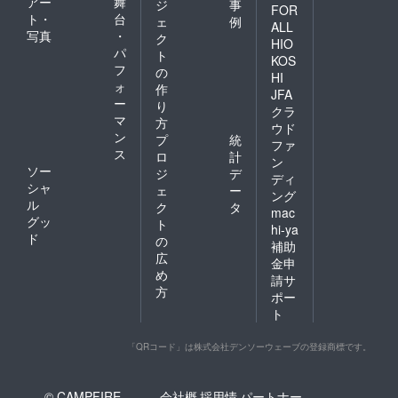
アー
舞
ジ
事
FOR
ト・
台
ェ
例
ALL
写真
・
ク
HIO
パ
ト
KOS
フ
の
HI
ォ
作
JFA
ー
り
クラ
マ
方
ウド
ン
プ
統
ファ
ス
ロ
計
ン
ソー
ジ
デ
ディ
シャ
ェ
ー
ング
ル
ク
タ
mac
グッ
ト
hi-ya
ド
の
補助
広
金申
め
請サ
方
ポー
ト
「QRコード」は株式会社デンソーウェーブの登録商標です。
© CAMPFIRE,
会社概
採用情
パートナー