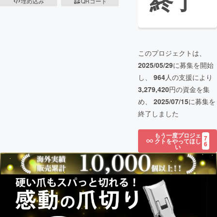
終了
埋め込み
QRコード
このプロジェクトは、
2025/05/29
に募集を開始
し、
964
人の支援により
3,279,420
円の資金を集
め、
2025/07/15
に募集を
終了しました
もう一度プロジェ
7
クトをやってほし
6
い