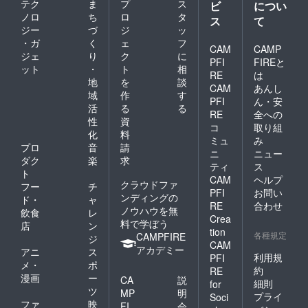
テク
ま
プ
ス
ビ
につい
ノロ
ち
ロ
タ
ス
て
ジー
づ
ジ
ッ
・ガ
く
ェ
フ
CAM
CAMP
ジェ
り
ク
に
PFI
FIREと
ット
・
ト
相
RE
は
地
を
談
CAM
あんし
域
作
す
PFI
ん・安
活
る
る
RE
全への
性
資
コ
取り組
化
料
ミュ
み
プロ
音
請
ニ
ニュー
ダク
楽
求
ティ
ス
ト
CAM
ヘルプ
クラウドファ
フー
チ
PFI
お問い
ンディングの
ド・
ャ
RE
合わせ
ノウハウを無
飲食
レ
Crea
料で学ぼう
店
ン
tion
各種規定
CAMPFIRE
ジ
CAM
アカデミー
アニ
ス
利用規
PFI
メ・
ポ
約
RE
漫画
ー
CA
説
細則
for
ツ
MP
明
プライ
Soci
ファ
映
FI
会