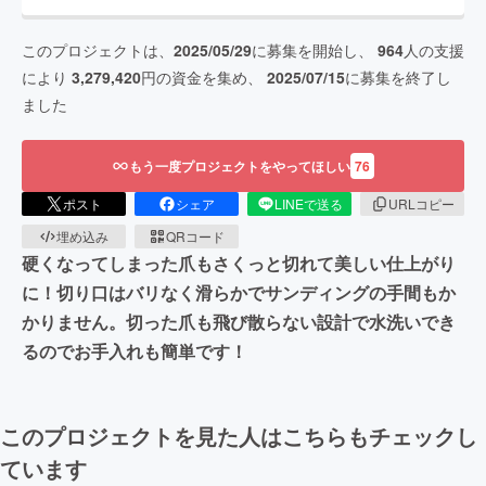
このプロジェクトは、
2025/05/29
に募集を開始し、
964
人の支援
により
3,279,420
円の資金を集め、
2025/07/15
に募集を終了し
ました
もう一度プロジェクトをやってほしい
76
ポスト
シェア
LINEで送る
URLコピー
埋め込み
QRコード
硬くなってしまった爪もさくっと切れて美しい仕上がり
に！切り口はバリなく滑らかでサンディングの手間もか
かりません。切った爪も飛び散らない設計で水洗いでき
るのでお手入れも簡単です！
このプロジェクトを見た人はこちらもチェックし
ています