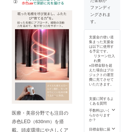
た金額が
【配送
ます。
社へ返
だった場合
時期】
※商品代
ファンディ
送され
商品到
は、不在票
を安く
た場
ングされま
着は最
する為
合、再
をご確認の
短で
に工数
す。
送手数
うえ、必ず
2025年
削減を
料およ
９月、
してお
再配達をご
び送料
遅くと
り出荷
（1,500
依頼くださ
支援金の使い道
も１０
連絡は
円）を
集まった支援金
い。
月を想
致しま
ご負担
は以下に使用す
定して
せん。
いただ
お受け取り
る予定です。
おりま
活動報
きま
リターン仕入
いただけず
す。 ※
告をご
す。
れ費
製造状
弊社倉庫に
覧くだ
※目標金額を超
況によ
さい。
返送された
えた場合はプロ
り出荷
※保管期
ジェクトの運営
場合、再送
時期が
限超過
費に充てさせて
遅れる
などに
手数料およ
いただきます。
場合が
より荷
び送料（合
ござい
物が弊
計1,500円・
ます。
社へ返
支援に関するよ
※商品代
送され
税込）をご
くある質問
を安く
た場
負担いただ
する為
手数料はいく
合、再
医療・美容分野でも注目の
に工数
きます。
らかかります
送手数
削減を
か？
料およ
赤色LED（630nm）を搭
してお
び送料
●ご住所の誤
り出荷
載。頭皮環境にやさしくア
目標金額に届
（1,500