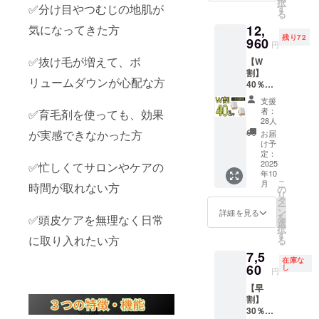
択
育毛ヘ
カウントで
✅分け目やつむじの地肌が
す
る
アケア
随時ご案内
気になってきた方
12,
フワリ
中！
残り72
├ 本
960
円
体 ×1
ぜひこの機
✅抜け毛が増えて、ボ
【W
└タイプ
会にお友達
割】
C USB
リュームダウンが心配な方
40％OF
登録をお願
充電
F100名
ケーブ
いいたしま
支援
限定 定
ル ×1 日
者：
✅育毛剤を使っても、効果
す。
価
本語の
28人
21,600
説明書
が実感できなかった方
お届
円
はデー
け予
→12,96
タでお
定：
【当社規約
0円
2025
✅忙しくてサロンやケアの
渡しし
年10
（税・
ます。
とご案内事
こ
月
時間が取れない方
送料
【配送
の
項】
リ
込）
時期】
タ
ー
【内
●キャンセル
商品到
ン
詳細を見る
を
✅頭皮ケアを無理なく日常
容】 ■
着は最
選
について
択
育毛頭
短で
す
に取り入れたい方
る
ご支援確定
皮ケア
2025年
7,5
フワリ
９月、
後のキャン
在庫な
├ 本
60
遅くと
し
円
セルは原則
体 ×2
も１０
【早
としてお受
└タイプ
月を想
割】
C USB
定して
けしており
30％OF
充電
おりま