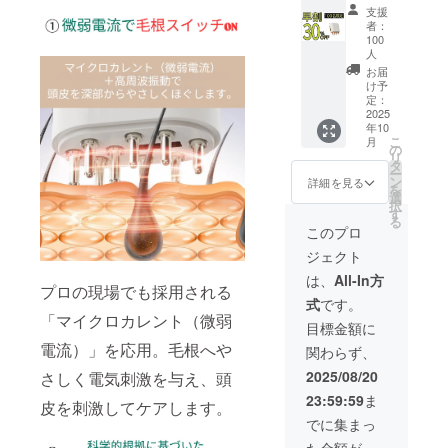
ません。あ
F 100名
ケーブ
す。 ※
支援
限定 定
ル ×2 日
らかじめご
製造状
者：
価
本語の
況によ
100
了承のう
10,800
説明書
人
り出荷
え、ご支援
円
はデー
時期が
お届
→7,560
タでお
け予
遅れる
いただきま
円
定：
渡しし
場合が
すようお願
2025
（税・
ます。
ござい
年10
送料
い申し上げ
【配送
ます。
こ
月
込）
の
時期】
※商品代
ます。
リ
【内
タ
商品到
を安く
ー
なお、万が
容】 ■
ン
着は最
詳細を見る
する為
を
育毛ヘ
選
短で
一不良品が
に工数
択
アケア
す
2025年
削減を
届いた場合
る
フワリ
９月、
このプロ
してお
は、速やか
├ 本
遅くと
り出荷
ジェクト
体 ×1
も１０
連絡は
に代替品を
└タイプ
月を想
は、
All-In方
致しま
お送りいた
プロの現場でも採用される
C USB
定して
せん。
式
です。
充電
します。
おりま
活動報
「マイクロカレント（微弱
ケーブ
す。 ※
目標金額に
告をご
ル ×1 日
製造状
覧くだ
電流）」を応用。毛根へや
関わらず、
●ご不在時の
本語の
況によ
さい。
説明書
り出荷
お受け取り
2025/08/20
さしく電気刺激を与え、頭
※保管期
はデー
時期が
限超過
について
23:59:59
ま
タでお
皮を刺激してケアします。
遅れる
などに
商品お届け
渡しし
場合が
でに集まっ
より荷
ます。
ござい
物が弊
時にご不在