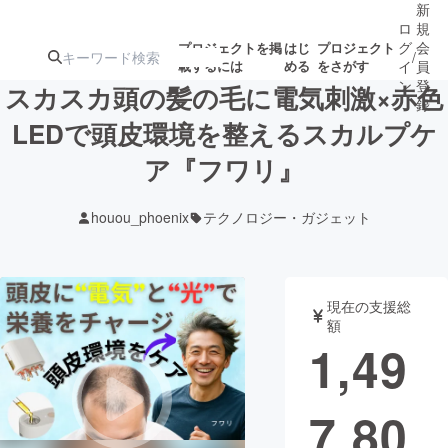
新
ロ
規
グ
会
プロジェクトを掲
はじ
プロジェクト
/
載するには
める
をさがす
イ
員
ン
登
スカスカ頭の髪の毛に電気刺激×赤色
録
LEDで頭皮環境を整えるスカルプケ
ア『フワリ』
人気のプロ
注目のリ
注目の新着プロ
募集終了が近いプ
もうすぐ公開
ジェクト
ターン
ジェクト
ロジェクト
されます
houou_phoenix
テクノロジー・ガジェット
アート・写真
音楽
現在の支援総
テクノロジー・ガジェット
ゲーム・サ
額
1,49
映像・映画
書籍・雑誌
7,80
ビジネス・起業
チャレンジ