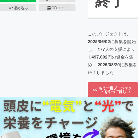
終了
埋め込み
QRコード
このプロジェクトは、
2025/06/02
に募集を開始
し、
177
人の支援により
1,497,802
円の資金を集
め、
2025/08/20
に募集を
終了しました
もう一度プロジェク
トをやってほしい