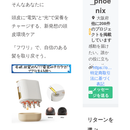
_phoe
そんなあなたに
nix
頭皮に“電気”と“光”で栄養を
大阪府
他に208件
チャージする、新発想の頭
のプロジェ
皮環境ケア
クトを掲載
しています
感動を届け
『フワリ』で、自信のある
たい。誰か
髪を取り戻そう。
の役に立ち
たい。そし
https://our-product.com/fm/31566/zbfGwgws
て、心から
特定商取引
「欲しい」
法に基づく
表記
と思えるも
メッセー
のだけを。
ジを送る
私たちはそ
んな信念の
もと、日々
リターンを
おもしろく
て役に立つ