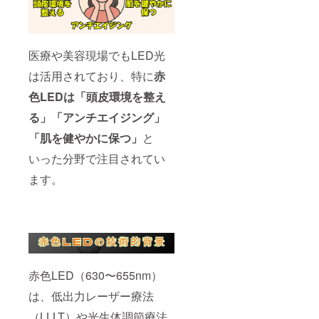
応に関して
弊社では、
CAMPFIRE
医療や美容現場でもLED光
が定める
「カスタ
は活用されており、特に
赤
マーハラス
色LEDは「頭皮環境を整え
メントに関
る」「アンチエイジング」
する方針
https://camp-
「肌を健やかに保つ」
と
fire.jp/custo
いった分野で注目されてい
mer-
ます。
harassment
）」に基づ
き、すべて
のご支援者
様と誠実に
向き合って
赤色LED（630〜655nm）
おります。
過度な要求
は、低出力レーザー療法
や威圧的な
（LLLT）や光生体調節療法