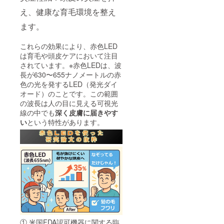
元キャン
え、健康な育毛環境を整え
ペーン情報
ます。
を読者限定
で配信中！
これらの効果により、赤色LED
は育毛や頭皮ケアにおいて注目
されています。※赤色LEDは、波
長が630〜655ナノメートルの赤
色の光を発するLED（発光ダイ
オード）のことです。この範囲
の波長は人の目に見える可視光
線の中でも
深く皮膚に届きやす
い
という特性があります。
① 米国FDA認可機器に関する臨