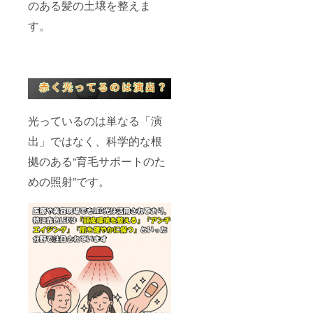
のある髪の土壌を整えま
弊社からの
す。
個別連絡は
行っており
ません。
返送に心当
たりのある
方は、お手
光っているのは単なる「演
数ですがご
自身でご連
出」ではなく、科学的な根
絡いただき
拠のある“育毛サポートのた
ますようお
めの照射”です。
願いいたし
ます。ご連
絡をいただ
き次第、再
配送のお手
続きをいた
します。
●ご連絡や対