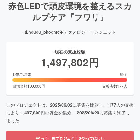
赤色LEDで頭皮環境を整えるスカ
ルプケア『フワリ』
houou_phoenix
テクノロジー・ガジェット
現在の支援総額
1,497,802
円
終了
1,497
%達成
目標金額
100,000
円
支援者数
177
人
このプロジェクトは、
2025/06/02
に募集を開始し、
177
人の支援
により
1,497,802
円の資金を集め、
2025/08/20
に募集を終了し
ました
もう一度プロジェクトをやってほしい