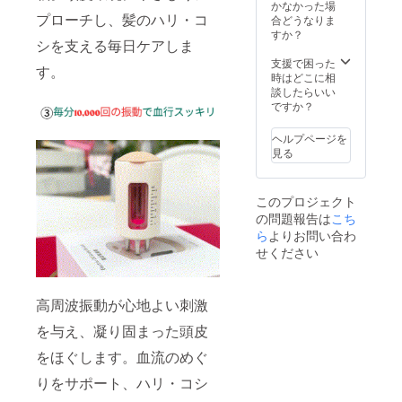
連絡は
かなかった場
円）を
入力につい
プローチし、髪のハリ・コ
致しま
合どうなりま
ご負担
て<
せん。
すか？
いただ
シを支える毎日ケアしま
ご支援時に
活動報
きま
告をご
支援で困った
す。
ご登録いた
す。
覧くだ
時はどこに相
だいたご住
さい。
談したらいい
※保管期
所に誤りが
ですか？
限超過
あり返送さ
などに
ヘルプページを
れた場合
より荷
見る
物が弊
も、再送費
社へ返
用をご負担
送され
このプロジェクト
いただきま
た場
の問題報告は
こち
合、再
す。入力内
送手数
ら
よりお問い合わ
容にお間違
料およ
せください
び送料
いがないよ
（1,500
うご注意く
円）を
ださい。
高周波振動が心地よい刺激
ご負担
いただ
を与え、凝り固まった頭皮
きま
●返送時の対
す。
をほぐします。血流のめぐ
応について
りをサポート、ハリ・コシ
商品が返送
された際、