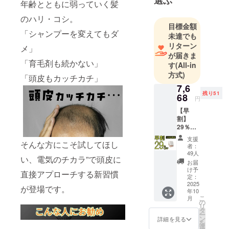
選ぶ
年齢とともに弱っていく髪
商品の企
のハリ・コシ。
画・開発に
目標金額
挑んでいま
「シャンプーを変えてもダ
未達でも
す。
リターン
メ」
が届きま
「育毛剤も続かない」
す
(All-in
「面白い」
方式)
「便利」
「頭皮もカッチカチ」
7,6
「欲しかっ
残り51
68
た！」と感
円
じていただ
【早
割】
けるような
29％OF
アイテム
F 100名
支援
そんな方にこそ試してほし
限定 定
を、これか
者：
価
49人
らもお届け
い、電気のチカラ”で頭皮に
10,800
お届
してまいり
円
け予
直接アプローチする新習慣
→7,668
定：
ます。
円
2025
が登場です。
年10
（税・
こ
月
新商品やお
送料
の
リ
込）
タ
得情報は、
ー
【内
ン
詳細を見る
LINE公式ア
を
容】 ■
選