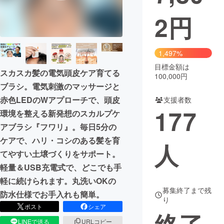
2
円
まちづくり・地域活性化
CAMPFIRE for Social Good
CAMPFIRE Creation
1,497%
CAMPFIREふるさと納税
machi-ya
コミュニティ
目標金額は
スカスカ髪の電気頭皮ケア育てる
100,000円
ブラシ。電気刺激のマッサージと
赤色LEDのWアプローチで、頭皮
支援者数
177
環境を整える新発想のスカルプケ
アブラシ『フワリ』。毎日5分の
ケアで、ハリ・コシのある髪を育
人
てやすい土壌づくりをサポート。
軽量＆USB充電式で、どこでも手
軽に続けられます。丸洗いOKの
募集終了まで残
防水仕様でお手入れも簡単。
り
ポスト
シェア
LINEで送る
URLコピー