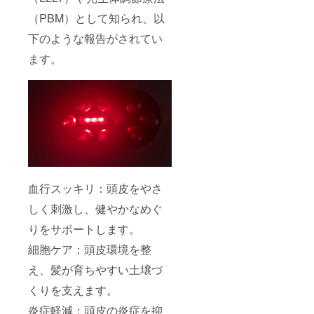
言動など、
（PBM）として知られ、以
正常なコ
ミュニケー
下のような報告がされてい
ションを妨
ます。
げる行為が
確認された
場合は、対
応をお断り
させていた
だくことが
ございま
す。何卒ご
血行スッキリ：頭皮をやさ
理解とご協
力をお願い
しく刺激し、健やかなめぐ
申し上げま
りをサポートします。
す。
細胞ケア：頭皮環境を整
●プロジェク
え、髪が育ちやすい土壌づ
ト情報や限
くりを支えます。
定クーポ
炎症軽減：頭皮の炎症を抑
ン、100％還