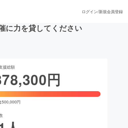
ログイン
/
新規会員登録
催に力を貸してください
うすぐ公開されます
支援総額
プロダクト
878,300
円
ファッション
スポーツ
00,000円
数
ア
ソーシャルグッド
1
人