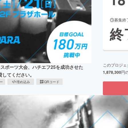
募集終
CAMPFIRE for Social Good
CAMPFIRE Creation
終
CAMPFIREふるさと納税
machi-ya
コミュニティ
このプロジェ
スポーツ大会、ハチエフ25を成功させた
1,878,300
円
貸してください。
ピー
埋め込み
QRコード