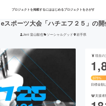
プロジェクトを掲載するには
はじめる
プロジェクトをさがす
。eスポーツ大会「ハチエフ２５」の開
Jeni 畠山駿也
ソーシャルグッド
岩手県
注目のリターン
注目の新着プロジェクト
募集終了が近いプロジェクト
も
現在の
音楽
舞台・パフォーマンス
1,
ゲーム・サービス開発
フード・飲食店
375%
書籍・雑誌出版
アニメ・漫画
目標金額は5
支援者
チャレンジ
ビューティー・ヘルスケ
18