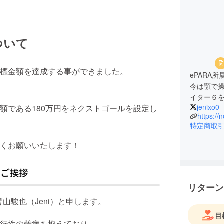
ついて
標金額を達成する事ができました。
ePARA
今は顎で
イター６
jenixo0
額である180万円をネクストゴールを設定し
https://
特定商取
くお願いいたします！
リターン
山駿也（Jeni）と申します。
目
行性の難病を抱えており、