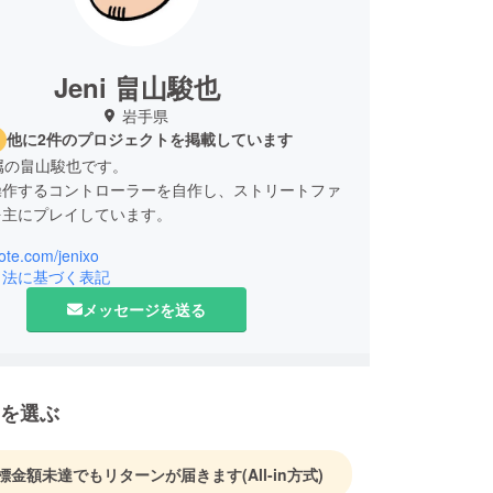
Jeni 畠山駿也
岩手県
他に2件のプロジェクトを掲載しています
所属の畠山駿也です。
操作するコントローラーを自作し、ストリートファ
を主にプレイしています。
note.com/jenixo
引法に基づく表記
メッセージを送る
を選ぶ
標金額未達でもリターンが届きます
(All-in方式)