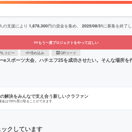
人の支援により
1,878,300
円の資金を集め、
2025/08/31
に募集を終了し
もう一度プロジェクトをやってほしい
RLコピー
埋め込み
QRコード
ーeスポーツ大会、ハチエフ25を成功させたい。そんな場所を
の解決をみんなで支え合う新しいクラファン
援金は100%受け取ることができます
ェックしています