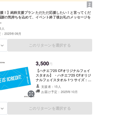
援！】純粋支援プラン ただただ応援したい！と言ってくだ
感謝の気持ちを込めて、イベント終了後お礼のメッセージを
。
6人
：2025年09月
このリターンを選択する
る
3,500
円
【ハチエフ25 CFオリジナルフェイ
スタオル】 ・ハチエフ25 CFオリジ
ナルフェイスタオル 1つ サイズ：
34cm x 80cm 印刷方法：インク
支援者：15人
ジェット 素材：綿100％ ➊こちらの
お届け予定：2025年10月
リターンは、ハチエフ25（2025年9
月20日〜21日）開催期間中、会場に
て直接お渡しが可能となっておりま
す。 ※備考欄に会場受け取りのご記
このリターンを選択する
る
入がない場合、イベント終了後に発
送とさせていただきます。 ➋リター
ンを購入していただいた方のお名前
を会場のサンクスボードに掲載いた