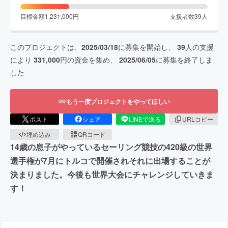
目標金額
1,231,000
円
支援者数
39
人
このプロジェクトは、
2025/03/18
に募集を開始し、
39
人の支援
により
331,000
円の資金を集め、
2025/06/05
に募集を終了しま
した
もう一度プロジェクトをやってほしい
ポスト
シェア
LINEで送る
URLコピー
埋め込み
QRコード
14歳の息子がやっているセーリング競技の420級の世界
選手権が7月にトルコで開催されそれに出場することが
決まりました。今後も世界大会にチャレンジしていきま
す！