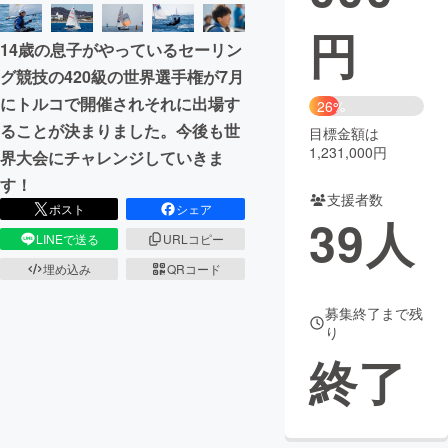
円
まちづくり・地域活性化
14歳の息子がやっているセーリン
グ競技の420級の世界選手権が7月
CAMPFIRE for Social Good
CAMPFIRE Creation
にトルコで開催されそれに出場す
26%
CAMPFIREふるさと納税
machi-ya
コミュニティ
ることが決まりました。今後も世
目標金額は
1,231,000円
界大会にチャレンジしていきま
す！
支援者数
ポスト
シェア
39
人
LINEで送る
URLコピー
埋め込み
QRコード
募集終了まで残
り
終了