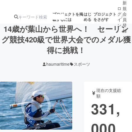
新
ロ
規
グ
会
プロジェクトを掲
はじ
プロジェクト
/
載するには
める
をさがす
イ
員
ン
登
14歳が葉山から世界へ！ セーリン
録
グ競技420級で世界大会でのメダル獲
得に挑戦！
人気のプロ
注目のリ
注目の新着プロ
募集終了が近いプ
もうすぐ公開
ジェクト
ターン
ジェクト
ロジェクト
されます
haumaritime
スポーツ
アート・写真
音楽
現在の支援総
テクノロジー・ガジェット
ゲーム・サ
額
331,
映像・映画
書籍・雑誌
000
ビジネス・起業
チャレンジ