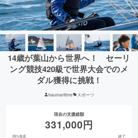
14歳が葉山から世界へ！ セーリ
ング競技420級で世界大会でのメ
ダル獲得に挑戦！
haumaritime
スポーツ
現在の支援総額
331,000
円
終了
26
%達成