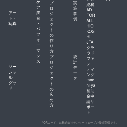
ケ
プ
実
納税
ア
ロ
施
AD
アー
舞
ジ
事
FOR
ト・
台
ェ
例
ALL
写真
・
ク
HIO
パ
ト
KOS
フ
の
HI
ォ
作
JFA
ー
り
クラ
マ
方
ウド
ン
プ
統
ファ
ス
ロ
計
ン
ソー
ジ
デ
ディ
シャ
ェ
ー
ング
ル
ク
タ
mac
グッ
ト
hi-ya
ド
の
補助
広
金申
め
請サ
方
ポー
ト
「QRコード」は株式会社デンソーウェーブの登録商標です。