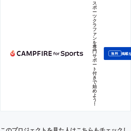
ス
ポ
ー
ツ
ク
ラ
フ
ァ
ン
を
専
門
掲載
無料
サ
ポ
ー
ト
付
き
で
始
め
よ
う
！
このプロジェクトを見た人はこちらもチェックし