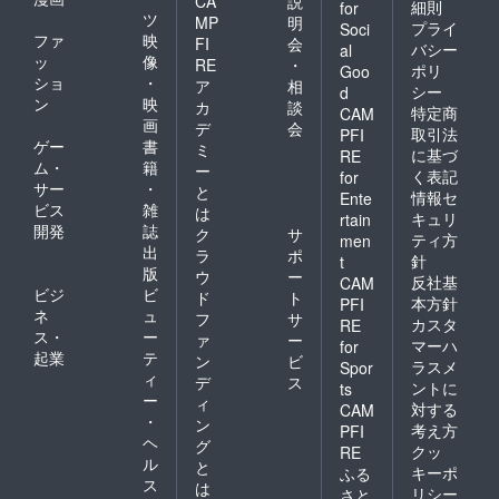
CA
説
細則
for
ツ
MP
明
プライ
Soci
ファ
映
FI
会
バシー
al
ッ
像
RE
・
ポリ
Goo
ショ
・
ア
相
シー
d
ン
映
カ
談
特定商
CAM
画
デ
会
取引法
PFI
ゲー
書
ミ
に基づ
RE
ム・
籍
ー
く表記
for
サー
・
と
情報セ
Ente
ビス
雑
は
キュリ
rtain
開発
誌
ク
サ
ティ方
men
出
ラ
ポ
針
t
版
ウ
ー
反社基
CAM
ビジ
ビ
ド
ト
本方針
PFI
ネ
ュ
フ
サ
カスタ
RE
ス・
ー
ァ
ー
マーハ
for
起業
テ
ン
ビ
ラスメ
Spor
ィ
デ
ス
ントに
ts
ー
ィ
対する
CAM
・
ン
考え方
PFI
ヘ
グ
クッ
RE
ル
と
キーポ
ふる
ス
は
リシー
さと