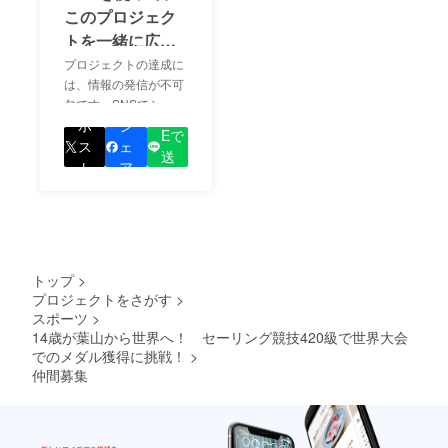
このプロジェク
トを一緒に広め
ましょう！
プロジェクトの達成に
は、情報の発信が不可
欠です。SNSでシェア
LIN
をして、あなたが応援
ポ
シ
Eで
しているプロジェクト
ス
ェ
送
の良さを知ってもらい
ト
ア
る
ましょう！
トップ
>
プロジェクトをさがす
>
スポーツ
>
14歳が葉山から世界へ！ セーリング競技420級で世界大会
でのメダル獲得に挑戦！
>
仲間募集