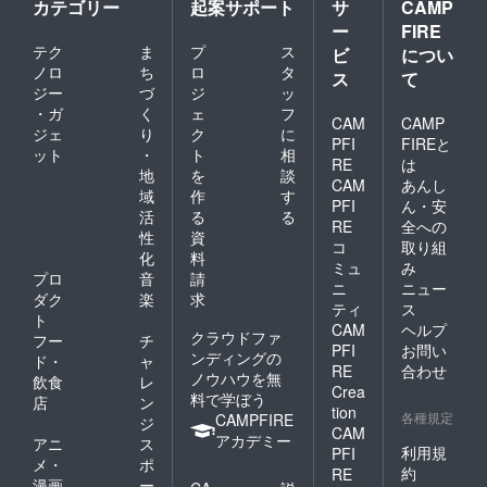
カテゴリー
起案サポート
サ
CAMP
ー
FIRE
テク
ま
プ
ス
ビ
につい
ノロ
ち
ロ
タ
ス
て
ジー
づ
ジ
ッ
・ガ
く
ェ
フ
CAM
CAMP
ジェ
り
ク
に
PFI
FIREと
ット
・
ト
相
RE
は
地
を
談
CAM
あんし
域
作
す
PFI
ん・安
活
る
る
RE
全への
性
資
コ
取り組
化
料
ミュ
み
プロ
音
請
ニ
ニュー
ダク
楽
求
ティ
ス
ト
CAM
ヘルプ
クラウドファ
フー
チ
PFI
お問い
ンディングの
ド・
ャ
RE
合わせ
ノウハウを無
飲食
レ
Crea
料で学ぼう
店
ン
tion
各種規定
CAMPFIRE
ジ
CAM
アカデミー
アニ
ス
利用規
PFI
メ・
ポ
約
RE
漫画
ー