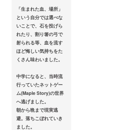
る若者
に会す
のお礼
の “リア
る、特
メッ
「生まれた血、場所」
ル” が
別な日
セー
という自分では選べな
ぎゅっ
です！
ジ （5
と詰
参加者
月に
いことで、石を投げら
まった
同士が
メール
一冊
交流
送付予
れたり、割り箸の弓で
（PDF
し、新
定） ▽
）で
たな出
復活祭
射られる等、血を流す
す。 ※
会いや
詳細 復
詳細に
繋がり
活祭
ほど悔しい気持ちをた
つきま
を得ら
は、
して
れる場
『その
くさん味わいました。
は、支
にして
まんま
援終了
いきま
荘』に
後に
す！ 会
関わっ
中学になると、当時流
メール
場：シ
た仲間
にて詳
ン その
たち
行っていたネットゲー
細をご
まんま
と、
案内い
荘 開催
『シ
ム(Maple Story)の世界
たしま
予定
ン・そ
す。 ※
日：
のまん
へ逃げました。
開催日
2025年
ま荘』
朝から晩まで現実逃
は確定
9月中旬
の新し
後、再
▽ 活動
い仲間
避。落ちこぼれていき
度連絡
報告レ
が一堂
いたし
ポート
に会す
ました。
ます。
につい
る、特