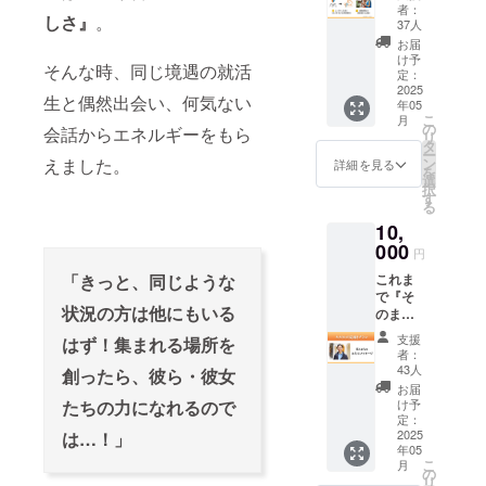
い！」
み出す
んな現
の想い
者：
ン内容
願いいたし
しさ』
。
そんな
場所を
実に対
37人
をご記
・U25
声にお
もっと
ます。
して、
入いた
お届
学生限
応えし
快適
「空い
け予
だけた
定のコ
そんな時、同じ境遇の就活
た【参
に、
定：
てる部
ら嬉し
ミュニ
加型リ
2025
もっと
屋があ
いで
ティへ
生と偶然出会い、何気ない
年05
ター
温かい
るな
す！ ▽
の参加
こ
月
ン】で
場所に
の
ら、力
会話からエネルギーをもら
サポー
チケッ
リ
す。 こ
してい
タ
になり
ター制
ト
ー
のプラ
きたい
えました。
ン
たい」
詳細を見る
度の詳
※Discor
を
ンで
と思っ
選
── そう
細に関
dで運営
択
は、地
ていま
す
思って
して ・
予定。
る
方から
す。
くださ
クラウ
参加方
10,
上京し
「ここ
る1都3
ドファ
法は5月
て挑戦
000
で挑戦
県在住
ンディ
円
を目処
する若
してみ
の皆さ
ング終
にメー
「きっと、同じような
これま
者たち
よう」
んとつ
了後、
ルでお
で『そ
を、支
と感じ
くるの
学生と
送りし
状況の方は他にもいる
のまん
援×シェ
られる
が、シ
のマッ
ます！
ま荘』
アの組
ような
ン その
チング
支援
はず！集まれる場所を
▽この
に関
み合わ
心地よ
まんま
者：
体制が
コミュ
わって
せで後
い空間
43人
荘の新
創ったら、彼ら・彼女
整い次
ニティ
くだ
押しす
づくり
しい応
お届
第、詳
に参加
さった
ること
たちの力になれるので
を、一
け予
援のカ
細をご
する
皆さん
ができ
定：
緒に支
タチで
案内予
と…？
へ。そ
2025
は…！」
ます。
えてい
す。 ▼
定で
・ご支
年05
して、
本プロ
ただけ
リター
す。 ▽
援して
こ
月
今回の
ジェク
の
たら本
ン内容
対象地
くだ
リ