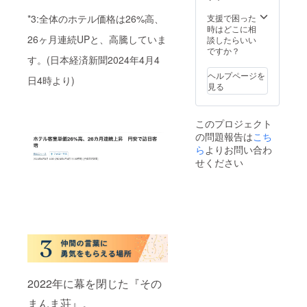
で東京
楽し
期の変
援をも
セー
リター
す。ま
ヒーを
変更と
に滞在
め、2・
更があ
とに、
ジ （5
ン内容
た、感
支援で困った
*3:全体のホテル価格は26%高、
楽し
なる可
できる
3階では
る場合
データ
月送付
①シン
謝の気
時はどこに相
め、2・
能性も
未来を
26ヶ月連続UPと、高騰していま
個人作
は、事
とイン
予定）
そのま
持ちを
談したらいい
3階では
ござい
作って
家の作
前にご
タ
▽ 復活
んま荘
込め
ですか？
個人作
ますの
す。(日本経済新聞2024年4月4
いきま
品を鑑
連絡い
ビュー
祭詳細
拠点内
て、滞
家の作
で、ご
せん
賞しな
たしま
をまと
復活祭
でのチ
在した
品を鑑
了承く
ヘルプページを
日4時より)
か？ ▼
がらく
す。 ※
めたレ
は、
ラシ設
若者30
賞しな
ださ
見る
リター
つろぐ
オンラ
ポート
『その
置(6ヶ
名から
がらく
い。
ン内容
ことが
イン報
をお届
まんま
月間) ②
の感想
つろぐ
①サ
できま
告会の
けしま
荘』に
滞在し
メッ
ことが
このプロジェクト
ポー
す。店
詳細
す。 今
関わっ
た若者
セージ
できま
の問題報告は
こち
ター限
舗運営
は、日
を生き
た仲間
からの
をお届
す。店
定コ
ら
よりお問い合わ
のほ
時が決
る若者
たち
感想
けする
舗運営
ミュニ
か、個
まり次
の “リア
と、
メッ
ほか、
のほ
せください
ティへ
人作家
第お知
ル” が
『シ
セージ
オンラ
か、個
招待 ②
の活動
らせい
ぎゅっ
ン・そ
(10名・
イン交
人作家
サポー
支援や
たしま
と詰
のまん
メール
流会の
の活動
ター同
グッズ
す。
まった
ま荘』
にて送
企画相
支援や
士のオ
制作、
一冊
の新し
付) ③活
談もお
グッズ
ンライ
アパレ
（PDF
い仲間
動報告
受けい
制作、
ン交流
ルブラ
）で
が一堂
レポー
たしま
アパレ
会 ▽注
ンドの
す。 ※
に会す
ト（10
す。 ▼
ルブラ
意事項
運営も
滞在す
る、特
月に
リター
ンドの
・東京
手がけ
る若者
別な日
メール
ン内容
運営も
都・神
ていま
は、公
です！
で送付
①若者
2022年に幕を閉じた『その
手がけ
奈川
す。 公
式アカ
参加者
予定）
たちと
ていま
県・千
まんま荘』。
式ホー
ウント
同士が
④活動
のオン
す。 公