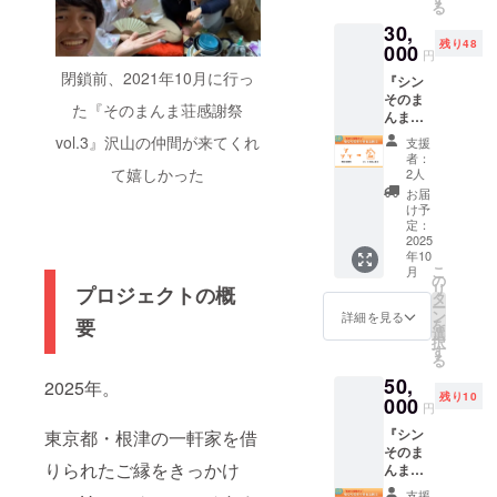
に連絡
広が
ていた
る
すが、
は、皆
すい空
チャン
込めた
ストー
乗せご
させて
り、新
だきま
どんな
さま自
30,
気をつ
スに出
メッ
リー
支援も
いただ
たな熱
す ※ 乾
内容で
身に
残り48
くって
会う瞬
000
セージ
を、支
心より
きます
円
を呼び
燥機や
も大歓
とって
いきま
間を、
をお届
援を通
感謝い
ので、
起こす
閉鎖前、2021年10月に行っ
ベッド
迎で
も新し
『シン
す！ ▽
あなた
け！
じて集
たしま
ご了承
こと
等の購
す！ ▽
い体験
そのま
なぜこ
の応援
「シン
めた
す。 ※
くださ
た『そのまんま荘感謝祭
で、若
入を予
最後に
になる
んま
のコ
で後押
そのま
データ
送付時
い。
者の挑
定して
── 「地
はずで
荘』
ミュニ
しして
んま荘
とイン
vol.3』沢山の仲間が来てくれ
期が変
支援
戦を後
おりま
方から
す。 も
は、挑
ティを
いただ
で過ご
タ
更とな
者：
押しで
すが、
上京す
し少し
戦する
作った
けませ
て嬉しかった
した若
ビュー
2人
る場合
きるは
若者た
る学生
でも共
若者た
のか？
んか？
者は、
を基
は事前
お届
ずで
ちの
の挑戦
感して
ちが安
「何か
『シン
どんな
に、
け予
に連絡
す。 ▽
ニーズ
に、“場
いただ
心して
始めた
そのま
定：
経験を
2025年
させて
このリ
や拠点
所”で応
けた
東京で
2025
いけ
んま
し、ど
10月ま
いただ
ターン
の状態
える」
年10
ら、ぜ
滞在で
ど、
荘』に
んな感
での活
きます
をつ
こ
に合わ
月
そんな
ひ一緒
きる場
きっか
滞在し
の
想を
動報告
ので、
くった
リ
せて決
プロジェクトの概
関わり
にこの
所を目
けがな
た若者
タ
持った
として
ご了承
理由
ー
定させ
方が
仕組み
指しま
い」
たちの
ン
の
お届け
詳細を見る
くださ
要
は… 4
を
ていた
あった
を作っ
す！ 支
「周り
年齢や
選
か？」
しま
い。 ※
月7日に
択
だきま
らいい
ていき
援して
の期待
出身
す
支援し
す。 さ
複数口
スター
る
す ※送
のに…
ません
くだ
も大事
地、そ
た若者
らに
数ご支
トして
付時期
と、10
50,
か？
さった
2025年。
だけ
して
からあ
【がっ
援いた
から20
が変更
年間思
残り10
皆さん
000
ど、自
「なぜ
なた
つり応
だいた
円
日間。
となる
い続け
には、
分らし
上京し
へ、
援プラ
方に
「素敵
場合は
てきま
『シン
東京都・根津の一軒家を借
若者た
くも生
たの
メッ
ン】限
も、お
な活動
事前に
した。
そのま
ちのリ
きた
か」と
セージ
定で、
礼メッ
だから
りられたご縁をきっかけ
連絡さ
応援の
んま
アルな
い」 そ
いう想
をお送
滞在し
セージ
応援し
せてい
かたち
荘』
声を集
んな葛
いを、
りしま
た若者3
は1通と
支援