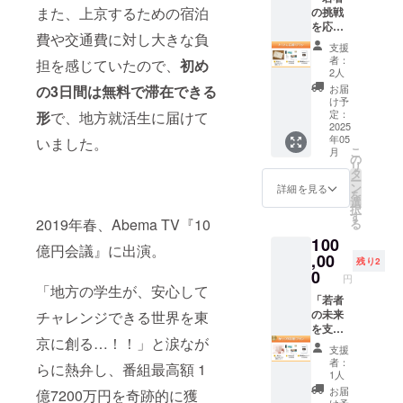
る未来
京で24
荘』に
学生と
ともも
荒木が
また、上京するための宿泊
の挑戦
滞在し
を、皆
時間、
滞在し
のマッ
ちろん
ゼロか
を応援
た若者
さまと
無料滞
た若者
チング
費や交通費に対し大きな負
大切。
ら創
した
たち
一緒に
在でき
たち
支援
体制が
でも、
る"全国
い…！
――そ
創って
る支援
者：
――そ
担を感じていたので、
初め
整い次
東京以
の大人
」「シ
の年齢
いけた
2人
へと繋
の年齢
第、詳
外の土
の家に
ン その
や出身
ら本当
の3日間は無料で滞在できる
がりま
お届
や出身
細をご
地で "尊
泊まれ
まんま
地、ど
に本当
け予
す。 ぜ
地、ど
案内予
敬でき
る仕組
荘を支
んな想
定：
形
で、地方就活生に届けて
に嬉し
ひ、こ
んな想
定で
る大人"
み"の裏
えた
2025
いで上
いで
のプロ
いで上
す。 ▽
と出会
側を大
年05
いました。
い！！
京して
す！！
ジェク
京して
対象地
こ
うこと
月
公開！
」 そん
きたの
の
！ ▼リ
トに興
きたの
域 東京
リ
は、 若
全国の
な熱い
か。
タ
ターン
味を
か。
都・神
ー
者に
大人と
想いを
2025年
ン
内容 ・
詳細を見る
持って
2025年
奈川
を
とっ
出会え
持って
10月ま
選
荒木か
いただ
10月ま
県・千
択
て、そ
るチャ
くださ
での支
す
らのお
けそう
での支
2019年春、Abema TV『10
葉県・
る
れ以上
ンス
る皆さ
援をも
礼メッ
な周り
援をも
埼玉県
に大き
が、あ
100
んへ。
とに、
セージ
の方と
億円会議』に出演。
とに、
にお住
な気づ
なたに
『シン
,00
データ
（5月送
一緒に
残り2
データ
まいの
きや出
巡って
そのま
とイン
0
付予
応援し
とイン
円
方限定
会いに
くるか
んま
タ
「地方の学生が、安心して
定） ※
ていた
タ
※対象地
なるこ
も！？
荘』に
「若者
ビュー
お気持
だけま
ビュー
域外の
とがあ
・自分
滞在し
の未来
チャレンジできる世界を東
をまと
ちに応
せん
をまと
方から
りま
らしく
た若者
を支え
めたレ
じた上
か？ ▽
めたレ
のご支
す。 た
京に創る…！！」と涙なが
生きる
たちの
たい」
ポート
乗せご
ご支援
ポート
支援
援はご
とえ
大人た
年齢や
「シン
をお届
支援も
いただ
者：
をお届
遠慮い
らに熱弁し、番組最高額 1
ば、そ
ちが集
出身
そのま
けしま
心より
1人
く皆さ
けしま
ただい
の地域
う"復活
地、上
んま荘
す。 今
感謝い
まに “周
お届
億7200万円を奇跡的に獲
す。 今
ており
ならで
祭"の裏
京の理
の挑戦
を生き