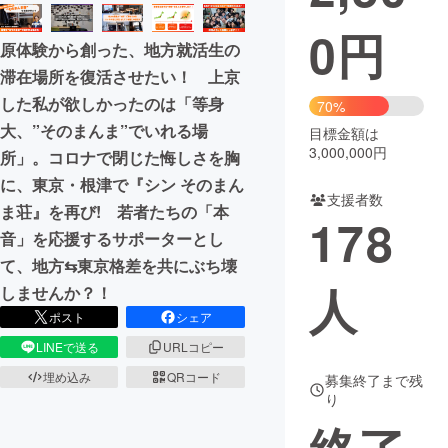
0
円
まちづくり・地域活性化
原体験から創った、地方就活生の
滞在場所を復活させたい！ 上京
CAMPFIRE for Social Good
CAMPFIRE Creation
した私が欲しかったのは「等身
70%
CAMPFIREふるさと納税
machi-ya
コミュニティ
大、”そのまんま”でいれる場
目標金額は
3,000,000円
所」。コロナで閉じた悔しさを胸
に、東京・根津で『シン そのまん
支援者数
ま荘』を再び! 若者たちの「本
178
音」を応援するサポーターとし
て、地方⇆東京格差を共にぶち壊
人
しませんか？！
ポスト
シェア
LINEで送る
URLコピー
埋め込み
QRコード
募集終了まで残
り