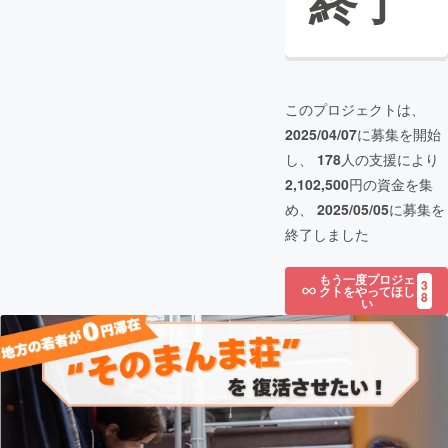
終了
このプロジェクトは、
2025/04/07
に募集を開始
し、
178
人の支援により
2,102,500
円の資金を集
め、
2025/05/05
に募集を
終了しました
もう一度プロジェ
3
クトをやってほし
8
い