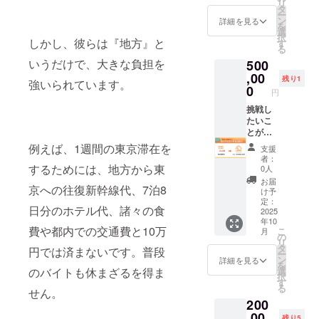
滞在し
ビュー
リ
談を実
まんま”
めに、
深めら
タ
や未来
悩みや
た若者
をまと
ー
施しま
な場に
『シン
れる場
ン
が動き
詳細を見る
キャリ
たち
めたレ
を
す。感
するた
そのま
にして
選
出す
アにつ
――そ
ポート
択
想メッ
め
んま
しかし、彼らは『地方』と
いきま
す
――そ
いて ・
の年齢
をお届
る
セージ
に…。
荘』を
す。 “復
んな“祭
これか
や出身
けしま
の送付
いうだけで、大きな負担を
500
当日、
復活さ
活”とい
り”に参
らの人
地、ど
す。 今
時期
荒木と
せま
,00
う言葉
加しま
生の選
残り1
んな想
を生き
強いられています。
は、確
一緒に
す！そ
だけで
0
せん
択に
いで上
円
る若者
定次第
会場を
して、
は終わ
か？ ▼
迷って
京して
の “リア
メール
盛り上
若者た
挑戦し
らせま
リター
いる ▽
きたの
ル” が
にてご
げてく
ちの出
たいこ
せん。
ン内容
活動報
か。
ぎゅっ
連絡い
れる運
会いや
とがあ
この日
・復活
告レ
2025年
と詰
たしま
営メン
成長の
るけ
を新た
祭への
例えば、1週間の東京滞在を
ポート
10月ま
支援
まった
す。 ※
バーを5
場とな
ど、1人
な出発
参加招
につい
者：
での支
一冊
お礼
名限定
るよ
じゃ不
するためには、地方から東
点とし
待券（1
0人
て 『シ
援をも
（PDF
メッ
で募集
う、
安…そ
て、出
名様）
ン その
お届
とに、
）で
セージ
京への往復新幹線代、7泊8
しま
『シン
んな若
会いと
・【限
け予
まんま
データ
す。 ※
はメー
す！ な
そのま
者たち
可能性
定：
定デザ
荘』に
とイン
滞在し
日分のホテル代、諸々の食
ルにて
んと…
んま
に、最
2025
が広が
イン】
滞在し
タ
た若者
お届け
年10
運営メ
荘』を
初の一
る“祭
ロゴ入
た若者
ビュー
費や都内での交通費と10万
のう
こ
いたし
月
ンバー
創って
歩を踏
り”にし
の
り手拭
たち
をまと
ち、希
リ
ます。
限定
いきま
み出す
ていき
タ
い（1
円では済まないです。普段
――そ
めたレ
望者を
ー
※送付時
で、
す。 こ
きっか
ましょ
ン
個） ▽
詳細を見る
の年齢
ポート
募り相
を
期が変
【限定
ちらの
けを届
う！ さ
のバイトも休まざるを得ま
選
復活祭
や出身
をお届
談を実
択
更とな
デザイ
リター
けた
らに、
す
詳細 会
地、ど
けしま
施しま
る
る場合
せん。
ン・手
ン限定
い。
東京・
場：シ
んな想
す。 今
す。感
は事前
200
作りロ
で、シ
『シン
下北沢
ン・そ
いで上
を生き
想メッ
に連絡
ングT
ン その
そのま
,00
のカ
のまん
京して
残り5