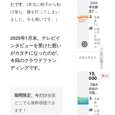
【U25
たです
。(本当に椅子から転
私が直面し
学生限
たのは、孤
げ落ち、腰を打ってしまい
定】令
和の若
独でした。
支援
ました。今も痛いです。）
者によ
者：
そんな時、
る若者
7人
同じ境遇の
のため
お届
のコ
け予
就活生と出
ミュニ
定：
2025年1月末、テレビイ
会い、何気
ティ参
2025
年05
加チ
ンタビューを受けた想い
ない会話が
こ
月
ケッ
の
私に力を与
リ
がカタチになったのが、
ト！
タ
ー
えてくれま
「本当
ン
詳細を見る
を
今回のクラウドファン
に素敵
選
した。
択
な活
す
ディングです。
その経験を
る
動！ぜ
10,
もとに、
ひ応援
残り3
した
000
「東京で挑
円
い！」
戦する若者
【地方
「けれ
在住の
ど1万円
たちが集ま
方限
は学生
期間限定、今だけ
全国
る場所を作
定！】
の自分
支援
りたい！」
全国の
には厳
どこでも無料視聴でき
者：
若者サ
しい...」
7人
という想い
ポー
ます！
「応援
お届
で『そのま
ター
したい
け予