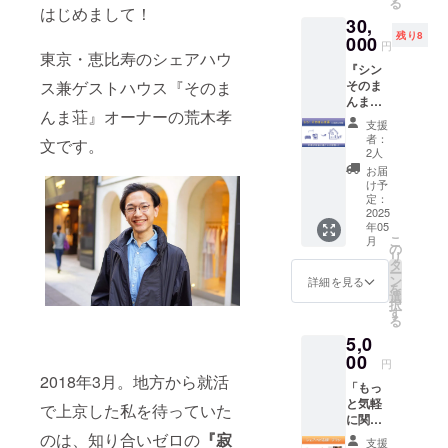
る
学び、再び
泊まる
リター
はじめまして！
京に24
30,
場所が
若者たちの
ン内容
時間滞
残り8
な
000
・サ
在でき
円
挑戦をサ
い。」
東京・恵比寿のシェアハウ
ポー
る《シ
ポートする
『シン
インバ
ター限
ン その
ス兼ゲストハウス『そのま
そのま
ウンド
定コ
覚悟を決め
まんま
んま
の影響
ミュニ
荘》 ・
「シン その
んま荘』オーナーの荒木孝
荘』に
で、東
ティ（5
若者と
支援
は、若
まんま荘」
京の宿
月ご招
全国の
者：
文です。
者たち
泊費は
待予
2人
大人の
を2025年
が安心
年々高
定） ・
出会い
お届
春、挑戦し
して過
騰。 こ
オンラ
け予
をつな
ごせる
のまま
定：
ます。
イン交
ぐ《サ
空間を
2025
では、
流会
ポー
年05
作るた
「挑戦
（時期
ター制
こ
月
若者とサ
めに、
してみ
の
は後日
度》 な
リ
まだま
たい」
タ
ご案
ポーター全
ど、"挑
ー
だ必要
という
ン
内） ※
詳細を見る
戦した
を
ての皆さん
な家具
気持ち
選
備考欄
い同世
択
や設備
と新たな次
すら、
す
に、
代"をサ
る
があり
押し込
「なぜ
ポート
世代のため
5,0
ます。
めてし
サポー
する体
のコミュニ
あなた
00
まう若
ターを
制づく
円
の応援
者が出
ティを創り
やって
2018年3月。地方から就活
りに役
「もっ
で、彼
てくる
みたい
立てて
ます。ぜひ
と気軽
らの新
かもし
で上京した私を待っていた
の
いきま
に関わ
応援のほど
たな一
れませ
か？」
す！ ▼
りた
のは、知り合いゼロの
『寂
歩を踏
ん。 そ
あなた
よろしくお
リター
支援