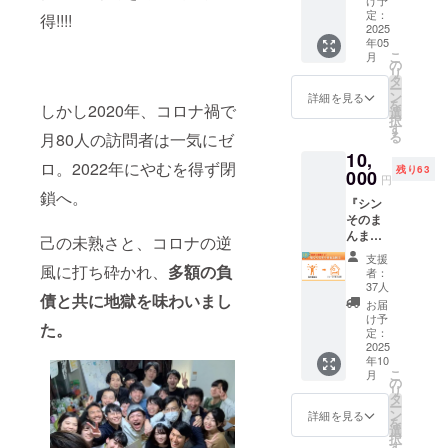
たしま
け予
りの方
を生き
ます。
はの価
話や先
由な
に力を
る若者
定：
す。 ※
得!!!!
への
る若者
あらか
値観・
行情報
ど、そ
貸した
2025
の “リア
複数口
シェア”
の “リア
じめご
暮らし
も
年05
の“リア
い！」
ル” が
数ご支
のお願
ル” が
了承く
こ
に触れ
月
キャッ
ル”な声
そんな
ぎゅっ
の
援いた
い 「地
ぎゅっ
ださい
リ
たり、
チ！憧
を、
熱い想
と詰
タ
だいた
方の若
と詰
▽ご支
ー
ありの
れの
2025年
いを
まった
ン
方に
詳細を見る
者を応
まった
援いた
を
ままな
ロール
しかし2020年、コロナ禍で
10月ま
持って
一冊
選
も、お
援でき
一冊
だく皆
択
生き方
モデル
での支
いただ
（PDF
す
礼メッ
る
（PDF
さまへ
る
月80人の訪問者は一気にゼ
を体現
が見つ
援をも
いてい
）で
セージ
よ〜」
）で
のお願
する
かるか
10,
とにま
る皆さ
す。 ▼
は1通と
「上京
す。 ※
ロ。2022年にやむを得ず閉
い 備考
"ちょっ
も…？
残り63
とめた
まへ。
000
リター
させて
した
円
活動報
欄に
と先の
「ちょ
レポー
『シン
ン内容
いただ
鎖へ。
時、大
告レ
「こん
人生の
っと覗
『シン
トでお
そのま
①荒木
きま
変だっ
ポート
な想い
先輩" に
いてみ
そのま
伝えし
んま
からの
す。 ※
たよ
内で
で支援
出会え
るだ
んま
ます。
荘』に
お礼
己の未熟さと、コロナの逆
お礼
ね〜」
は、ご
した
たり。
け」も
荘』で
さら
滞在し
メッ
メッ
など 一
支援
支援い
よ」な
それ
OK！ 現
の24時
風に打ち砕かれ、
多額の負
に、
た若者
セージ
セージ
者：
言、添
ただい
ど、ひ
が、自
役高校
間滞在
【とこ
たちが
（5月送
37人
はメー
えてお1
た家具
とこと
分らし
債と共に地獄を味わいまし
生が運
を、1名
とん応
どんな
付予
ルにて
お届
人から
の写真
添えて
い生き
営する
の若者
援プラ
想いで
定） ②
け予
お届け
シェア
や、実
た。
いただ
方を選
の
に寄贈
ン】限
上京
定：
活動報
いたし
お願い
際に
けたら
ぶ力に
で、"あ
するリ
2025
定で、
し、ど
告レ
ます。
できま
使って
とても
つな
年10
なたと
ターン
滞在し
んな経
ポート
※送付時
せんで
いる若
こ
励みに
月
がって
同じ目
です！
た若者1
験をし
の
(10月送
期が変
しょう
者たち
リ
なりま
いく。
線"でコ
若者た
名か
ている
タ
付予定)
更とな
か。 そ
の様子
ー
す。 任
若者を
ンテン
ちが新
ら、感
のか。
ン
※お気持
詳細を見る
る場合
の1人か
をご報
を
意では
迎える
ツや交
たな仲
謝の気
その“リ
選
ちに応
は事前
ら熱が
告させ
択
ありま
こと
流しや
間や
持ちを
アル”な
す
じた上