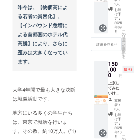
します
届けし
②活動
とに、
復活
まんま
教育
2人
回）に
お話内
ます。
報告レ
昨今は、【物価高によ
データ
祭』、
荘』で
家・楽
ついて
お届
容の一
※シェア
ポート
とイン
一緒
未来を
亭じゅ
け予
場所：
る若者の貧困化】、
例： ・
をいた
につい
タ
に“祭
切り拓
定：
げむ
Zoom等
進学・
だく
て 『シ
ビュー
り”をつ
2025
く新し
（小幡
【インバウンド急増に
で実施
就職に
際、以
ン その
をまと
年09
くりま
い仲間
七海）
時期：
向けた
下のア
まんま
こ
めたレ
月
せん
よる首都圏のホテル代
たちが
の
さんに
2025年
不安や
カウン
荘』に
リ
ポート
か？ 9
集い、
タ
よる
6月以
迷い ・
トへタ
滞在し
ー
をお届
高騰】により、さらに
月開催
出会
ン
ワーク
詳細を見る
降、順
日常の
グ付け
た若者
を
けしま
予定の
い、つ
選
ショッ
次開始
ちょっ
いただ
たち
択
歪みは大きくなってい
す。 今
『シン
ながる
す
プや、
予定。
とした
けると
――そ
る
を生き
そのま
ための
参加者
具体的
ストレ
ます。
大変あ
の年齢
る若者
150
んま荘
特別な
同士が
な日程
スや悩
りがた
や出身
の “リア
復活
,00
一日。
交流で
はメー
残り3
み ・こ
いで
地、ど
ル” が
祭』こ
楽亭
0
きる企
ルにて
れから
円
す。 IG:
んな想
ぎゅっ
の特別
じゅげ
画を準
調整
の人生
taka.tal
いで上
と詰
な一日
上京し
む（小
備中！
し、決
の選択
ks.1017
京して
まった
を、た
てみた
幡七
大学4年間で最も大きな決断
ただ
定いた
に迷っ
FB:
きたの
一冊
だのイ
いけ
海）さ
の“復活
します
ている
takafu
か。
（PDF
は就職活動です。
ベント
ど、な
んが贈
イベン
お話内
▽ 活動
支援
mi
2025年
）で
ではな
かなか
る落語
ト”じゃ
容の一
者：
報告レ
araki
10月ま
す。 ※
く、
踏み出
ワーク
終わら
0人
例： ・
ポート
での支
滞在し
地方にいる多くの学生たち
『出会
せな
ショッ
せませ
進学・
お届
につい
援をも
た若者
い』と
い…そ
プをは
ん。こ
け予
就職に
て 『シ
は、東京で就活を行いま
とに、
のう
『繋が
んな若
じめ、
定：
の場所
向けた
ン その
データ
ち、希
り』が
者たち
2025
参加者
から、
不安や
す。その数、約10万人。(*1)
まんま
とイン
望者を
年10
生まれ
を応援
同士で
新しい
迷い ・
荘』に
タ
こ
募り相
月
る ”その
するた
交流を
の
出会い
仕事の