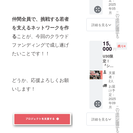
とでも
定：
り、さ
た若者
▼リ
若者10
詳細
せくだ
じっく
2025
気兼ね
らなる
たちか
ターン
名にシ
は、日
さい ※
年05
りと話
なくお
支援の
らあな
内容 ①
ン その
時が決
こ
月
送付時
してみ
話しい
の
輪が広
たへ、
シン そ
まんま
まり次
リ
仲間全員で、挑戦する若者
期が変
ません
ただけ
タ
がるワ
感謝の
のまん
荘の24
第お知
ー
更とな
か？ こ
る場で
ン
クワク
メッ
詳細を見る
ま荘に
時間滞
らせい
を支えるネットワークを作
を
る場合
れまで
す！荒
選
な未来
セージ
滞在
在を提
たしま
択
は事前
『その
木と、
す
を共に
をお伝
し、相
る
ことが、今回のクラウド
供！ ※
す。
る
に連絡
まんま
カジュ
創って
えしま
談をし
滞在す
させて
15,
荘』の
アルに
いただ
す。よ
ファンディングで成し遂げ
た若者1
る若者
いただ
残り4
運営を
000
20分間
けると
り多く
名から
円
は、公
きます
通じ
たいことです！！
お話し
大変嬉
の若者
の感想
式アカ
ので、
U30限
て、
ません
しいで
たちの
メッ
ウント
ご了承
定！
1000名
か？ ▼
す！！
人生が
セージ
等で募
くださ
『シン
もの若
リター
▼リ
少しで
（支援
集予定
い。 ※
そのま
者の悩
ン内容
ターン
も良い
者様に
支援
です。
メッ
んま荘
みや転
①荒木
内容
方向へ
者：
メール
※送付時
どうか、応援よろしくお願
セージ
復活
機に向
との20
2人
①2口の
向かう
でお届
期の変
は、全
祭』へ
き合っ
分間の
ご支援
よう
お届
け） ②
更があ
いします！
てメー
の参加
てきま
お話（1
け予
で、1名
に、ぜ
活動報
る場合
ルにて
チケッ
した。
定：
回） ②
の若者
ひご支
告レ
は、事
お届け
トをい
2025
その経
活動報
が「シ
援お願
ポート
前にご
年09
いたし
ち早く
験をも
告レ
ン その
いしま
(10月送
連絡い
こ
月
ます。
ご用意
とに、
の
ポート
まんま
す！！
付予定)
たしま
リ
いたし
あなた
タ
(10月送
荘」に
▼リ
③荒木
す。 ※
ー
まし
が本音
ン
付予定)
詳細を見る
24時間
ターン
からの
オンラ
を
た！ 復
を見つ
選
③荒木
滞在
内容 ①
お礼
イン報
択
活祭と
けるお
す
からの
へ！ ・
シン そ
メッ
告会の
る
は
手伝い