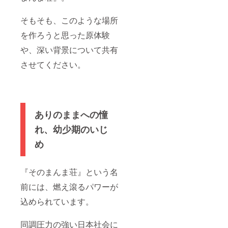
葉県・
ムペー
等で募
交流
報告レ
ライン
式ホー
埼玉県
ジ：
集予定
し、新
ポート
交流会
ムペー
そもそも、このような場所
在住の
https://
です。
たな出
に御社
の企画
ジ：
方限定
www.sa
※送付時
会いや
名を記
相談 ②
https://
を作ろうと思った原体験
のリ
nsato.jp
期の変
繋がり
載 ⑤シ
シン そ
www.sa
ターン
/ ※本リ
更があ
を得ら
ン その
のまん
nsato.jp
や、深い背景について共有
です。1
ターン
る場合
れる場
まんま
ま荘拠
/ ※本リ
都3県以
は来場
は、事
にして
荘 復活
点内で
ターン
させてください。
外の地
必須で
前にご
いきま
祭内に
のチラ
は来場
域は購
す。ロ
連絡い
す！ 会
てスラ
シ設置
必須で
入はで
ングT
たしま
場：シ
イド
(12ヶ月
す。手
きませ
シャツ
す。 ※
ン その
【スポ
間) ③滞
拭いと
んので
は、会
オンラ
まんま
ンサー
在した
手作り
ご了承
場にて
イン報
荘（東
一覧】
若者か
ロングT
ありのままへの憧
くださ
お渡し
告会の
京・根
でお名
らの感
シャツ
い。 ・
いたし
詳細
津） 開
前をご
想メッ
れ、幼少期のいじ
は会場
詳細
ます。
は、日
催予定
掲載 ⑥
セージ
でお渡
め
は、ク
※会場ま
時が決
日：
シン そ
(30名)
ししま
ラウド
での交
まり次
2025年
のまん
④活動
す。 ※
ファン
通費・
第お知
9月中旬
ま荘
報告レ
交通費
ディン
宿泊費
らせい
▽ 活動
note
ポート
や宿泊
『そのまんま荘』という名
グ終了
は含ま
たしま
報告レ
で、
（10月
費はリ
後に
れてお
す。
ポート
【スポ
にメー
ターン
前には、燃え滾るパワーが
メール
りませ
につい
ンサー
ル送付
には含
にてご
込められています。
ん ※開
て 『シ
一覧】
予定）
まれて
連絡い
催日は
ン その
でお名
⑤活動
おりま
たしま
確定次
まんま
前掲載
報告レ
せん。
同調圧力の強い日本社会に
す。
第、
荘』に
⑦オー
ポート
※開催日