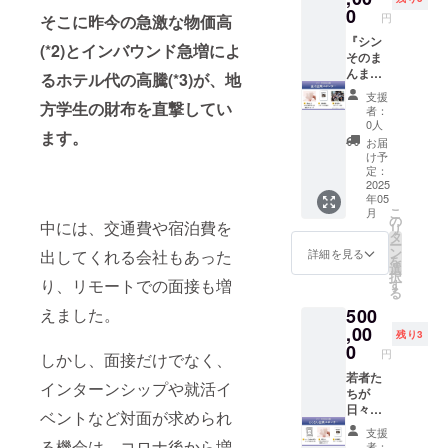
る若者
セージ
させて
シャ
まんま
んま
フェ&
0
ま荘 開
きたの
の “リア
円
そこに昨今の急激な物価高
の送付
いただ
ツ】を
荘に滞
荘』
ギャラ
催日：
か。
ル” が
時期
きます
お渡
在した
は、そ
『シン
リー
2025年
2025年
(*2)とインバウンド急増によ
ぎゅっ
は、確
ので、
し！ 東
若者が
んな若
そのま
『三叉
9月中旬
10月ま
と詰
定次第
ご了承
京・下
累計30
者たち
んま
灯』と
るホテル代の高騰(*3)が、地
予定 ▽
での支
まった
メール
くださ
北沢の
名に達
が、仲
荘』
のコラ
『三叉
援をも
一冊
支援
にてご
い。
カフェ
した
間や大
は、若
方学生の財布を直撃してい
ボによ
灯』の
とに、
者：
（PDF
連絡い
＆ギャ
際、そ
人と共
者が自
る手拭
プロ
0人
データ
）で
たしま
ます。
ラリー
の記念
に自分
分らし
い・手
フィー
とイン
お届
す。 ※
す。 ※
『三叉
と感謝
の可能
く挑戦
作りロ
ル 三叉
け予
タ
お話し
お礼
灯』さ
を込め
性を広
できる
ングT
定：
灯
ビュー
いただ
メッ
んと一
てお礼
げる場
場を提
2025
シャツ
（sans
をまと
く内容
セージ
年05
緒に仕
のメッ
にして
供しま
もお渡
ato）下
めたレ
のプラ
はメー
こ
月
上げた
セージ
いきま
す。 感
ししま
の
北沢
ポート
中には、交通費や宿泊費を
イバ
ルにて
リ
限定デ
をお届
す！ こ
謝の気
す！本
タ
は、
をお届
シーは
お届け
ー
ザイ
けしま
ちらの
持ちを
リター
ン
2015年
詳細を見る
出してくれる会社もあった
けしま
守りま
いたし
を
ン。ロ
す！30
リター
込め
ンは、
選
に下北
す。 今
す ※ 詳
ます。
択
ンTを着
人の若
ン限
て、滞
り、リモートでの面接も増
30歳以
す
沢南口
を生き
細につ
※送付時
る
て、一
者支援
定！！
在した
下の方
の三叉
る若者
いて
期が変
えました。
500
緒に復
という
あなた
若者3名
限定と
路に
の “リア
は、ご
更とな
活祭を
節目を
の支援
からの
,00
なりま
オープ
ル” が
残り3
支援後
る場合
盛り上
迎えら
によっ
感想
す。 ▼
0
ンした
ぎゅっ
にメー
円
は事前
しかし、面接だけでなく、
げてく
れるよ
て、シ
メッ
リター
カフェ
と詰
ルにて
に連絡
れたら
う、ご
ン その
セージ
若者た
ン内容
＆ギャ
まった
ご連絡
インターンシップや就活イ
させて
嬉しい
協力い
まんま
をお届
ちが
①シン
ラ
一冊
いたし
いただ
です！
ただけ
荘に滞
けしま
日々集
そのま
リー。1
ベントなど対面が求められ
（PDF
ます ※
きます
▼リ
ません
在した
す。さ
う『シ
んま荘
階では
）で
お礼
支援
ので、
ターン
か？ ▼
若者が
らに、
ン その
復活祭
る機会は、コロナ後から増
コー
す。 ※
者：