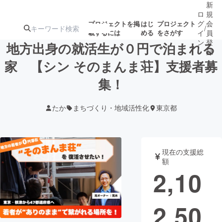
新
ロ
規
グ
会
プロジェクトを掲
はじ
プロジェクト
/
載するには
める
をさがす
イ
員
ン
登
地方出身の就活生が０円で泊まれる
録
家 【シン そのまんま荘】支援者募
集！
人気のプロ
注目のリ
注目の新着プロ
募集終了が近いプ
もうすぐ公開
ジェクト
ターン
ジェクト
ロジェクト
されます
たか
まちづくり・地域活性化
東京都
アート・写真
音楽
現在の支援総
テクノロジー・ガジェット
ゲーム・サ
額
2,10
映像・映画
書籍・雑誌
2,50
ビジネス・起業
チャレンジ