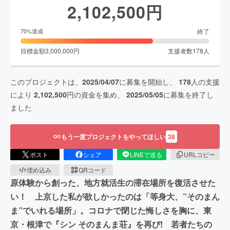
2,102,500
円
終了
70
%達成
目標金額
3,000,000
円
支援者数
178
人
このプロジェクトは、
2025/04/07
に募集を開始し、
178
人の支援
により
2,102,500
円の資金を集め、
2025/05/05
に募集を終了し
ました
もう一度プロジェクトをやってほしい
38
ポスト
シェア
LINEで送る
URLコピー
埋め込み
QRコード
原体験から創った、地方就活生の滞在場所を復活させた
い！ 上京した私が欲しかったのは「等身大、”そのまん
ま”でいれる場所」。コロナで閉じた悔しさを胸に、東
京・根津で『シン そのまんま荘』を再び! 若者たちの