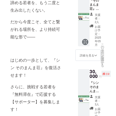
『その
ような
れから
ターン
諦める若者を、もう二度と
『シン
③若者3
る場合
に連絡
報告レ
まんま
素敵な
もその
です。
そのま
名にシ
は事前
させて
ポート
荘』の
方々と
経験を
生み出したくない。
荒木に
んま
ン その
に連絡
いただ
にお名
運営を
出会
活かし
相談し
荘』を
まんま
支援
させて
きます
前掲載
通じ
い、新
て、一
た若者
支えて
者：
荘の24
いただ
ので、
④オー
だから今度こそ、全てと繋
て、
たな視
人一人
からあ
2人
くだ
時間滞
きます
ご了承
ナー荒
1000名
点や学
の想い
なた
さった
お届
在を提
ので、
くださ
木から
がれる場所を、より持続可
もの若
び、刺
に向き
へ、感
け予
皆さま
供！ ※
ご了承
い。 ※
のお礼
者の人
激を得
合い続
定：
謝の
に、若
滞在す
能な形で——
くださ
メッ
メッ
生の節
2025
て輝い
けま
メッ
者たち
る若者
い。
セージ
セー
年05
目、
てほし
す。 シ
セージ
の今を
は、公
こ
は、全
ジ （5
月
日々の
い。 こ
ン その
の
をお伝
直接伝
式アカ
リ
てメー
月送付
悩みに
の“熱の
まんま
タ
えしま
えさせ
ウント
ー
ルにて
予定）
寄り
連鎖“こ
荘に滞
ン
す。よ
詳細を見る
てくだ
等で募
を
お届け
⑤活動
添って
そが、
在した
選
はじめの一歩として、『シ
り多く
さ
集予定
択
いたし
報告レ
きまし
私たち
若者の
す
の若者
い！！
です。
る
ます。
ポート
た。 仕
ン そのまんま荘』を復活さ
の社会
うち、3
たちの
▼リ
※送付時
(10月送
30,
事のこ
を動か
名の相
人生が
ターン
期の変
付予定)
せます！
残り2
と、人
000
す原動
談に乗
少しで
内容 ①
円
更があ
※お名前
間関
力に
るリ
も良い
活動報
る場合
掲載を
『シン
係、こ
きっ
ターン
方向へ
告レ
は、事
さらに、挑戦する若者を
ご希望
そのま
れから
と、な
です。
向かう
ポート
前にご
でない
んま
の夢、
るはず
シン そ
よう
(10月送
『無料滞在』で応援する
連絡い
場合
荘』
日常の
です。
のまん
に、ぜ
付予定)
支援
たしま
は、ご
オー
小さな
一人か
ま荘に
ひご支
者：
【サポーター】を募集しま
② オン
す。 ※
支援時
ナーの
悩みま
ら新た
滞在・
3人
援お願
ライン
オンラ
に備考
荒木
で、ど
す！
な熱が
荒木に
いしま
お届
報告会
イン報
欄にて
と、60
んなこ
広が
相談し
け予
す！！
招待 ③
告会の
お知ら
分間