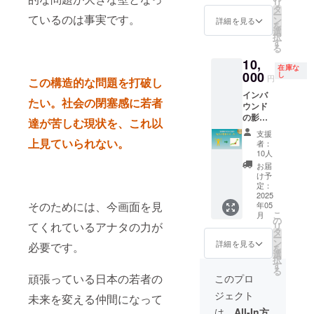
リ
は、制
提供！
内容：
し、未
る環境
社のPR
は、制
タ
式ホー
る場合
ー
作の都
▽ 活動
①累計
来を切
を提供
ができ
ているのは事実です。
作の都
ン
ムペー
詳細を見る
は事前
を
合によ
報告レ
100名の
り開く
してい
る、限
合によ
選
ジ：
に連絡
択
り変更
ポート
滞在支
力に変
きま
定1社様
り変更
す
https://
させて
る
となる
につい
援が実
わりま
す！ こ
向けの
となる
www.sa
いただ
10,
場合が
て 『シ
現した
す。 ▼
のプラ
特別プ
場合が
nsato.jp
きます
在庫な
ありま
ン その
際に、
リター
ンで
ランで
000
ありま
し
/ ※ 本リ
ので、
円
この構造的な問題を打破し
す。あ
まんま
お礼
ン内容
は、復
す。
す。あ
ターン
ご了承
インバ
らかじ
荘』に
メッ
①滞在
活祭で
『シン
らかじ
は、30
くださ
たい。社会の閉塞感に若者
ウンド
めご了
滞在し
セージ
した若
のご紹
そのま
めご了
歳以下
い。
の影響
承くだ
た若者
をお届
者から
介に加
んま
承くだ
の方限
達が苦しむ現状を、これ以
で、ホ
さい。
たち
け ②オ
の感想
え、拠
荘』
さい。
定と
支援
テル代
※サイズ
――そ
ンライ
メッ
点を訪
は、多
上見ていられない。
※サイズ
なって
者：
は年々
は、ご
の年齢
ン報告
セージ
れる若
様な生
は、ご
10人
おりま
高く
支援の
や出身
会招待
(3名) ②
者たち
き方を
支援の
す。 ※
お届
なって
際に備
地、ど
③活動
活動報
に6ヶ月
実践す
際に備
け予
本リ
いま
考欄に
んな想
報告レ
告レ
間にわ
る大人
定：
考欄に
ターン
す。こ
2025
必ずご
いで上
ポート
ポート
たって
と若者
必ずご
は来場
そのためには、今画面を見
年05
のまま
記入く
京して
(10月送
（10月
貴社の
をつな
記入く
を前提
こ
月
では若
ださ
きたの
付予定)
送付予
存在を
ぎ、彼
の
ださ
とした
てくれているアナタの力が
リ
者たち
い。 ▽
か。
④活動
定） ③
紹介い
らが安
タ
い。 ▽
リター
ー
が気軽
復活祭
2025年
報告レ
シン そ
たしま
心して
ン
復活祭
詳細を見る
ンで
必要です。
を
に東京
詳細 開
10月ま
ポート
のまん
す。ま
過ごせ
選
詳細 会
す。手
択
に来ら
催場
での支
にお名
ま荘 復
た、感
る空間
す
場：シ
拭い
る
れなく
所：シ
援をも
前掲載
活祭内
謝の気
や、東
ン その
頑張っている日本の若者の
このプロ
は、会
なり、
ン・そ
とに、
⑤若者
にてス
持ちを
京に行
まんま
場にて
ジェクト
新たな
未来を変える仲間になって
のまん
データ
100名に
ライド
込め
きやす
荘（東
お渡し
経験や
ま荘 開
とイン
シン そ
【スポ
て、滞
くなる
京・根
は、
All-In方
しま