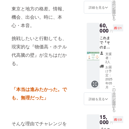
リ
なると
り添
ぜひ一
ます。
タ
お話し
と話す
ターン
のお礼
若者た
ー
考え、5
い、彼
緒に、
このレ
ン
ます！
詳細を見る
東京と地方の格差。情報、
中で、
内容 ①
メッ
ちか
を
月1日
らの挑
サポー
ポート
選
『シン
ふとヒ
活動報
セー
ら、あ
択
(木)に追
戦をサ
ターと
では、
機会、出会い。時に、本
す
そのま
ントを
告レ
ジ （5
なたの
る
加する
ポート
いう新
上京し
んま
もらっ
ポート
月送付
もとに
ことに
60,
心・本音。
してき
しい仕
た理由
荘』を
たり、
(10月送
予定）
お届け
しまし
残り1
まし
000
組みを
やそれ
支えて
笑った
付予定)
円
⑤活動
しま
た。
た。こ
育てて
ぞれの
くだ
り。 気
②若者1
報告レ
す。 ▼
挑戦したいと行動しても、
「東京
これま
れから
いきま
若者の
さった
づけば
名にシ
ポート
リター
で挑戦
で『そ
もその
せん
想いを
皆さん
みんな
ン その
(10月送
ン内容
現実的な『物価高・ホテル
するん
のまん
経験を
か？
お伝え
に、彼
それぞ
まんま
付予定)
①滞在
だ」(し
ま荘』
活かし
しま
らの今
れ一歩
荘の24
支援
代高騰の壁』が立ちはだか
※お名前
した若
かし、
を通じ
て、一
す。 さ
をお伝
者：
前に進
時間滞
掲載を
者から
懐事情
て、
人一人
らに、
2人
る。
えした
んでい
在を提
ご希望
の感想
は正直
1000名
の想い
オンラ
いと思
お届
る、そ
供！ ※
でない
メッ
厳し
以上の
に向き
イン報
け予
いま
んな空
滞在す
場合
セージ
い…) そ
若者た
合い続
定：
告会
す！ ▼
間を一
る若者
は、ご
(3名) ②
んな若
ちの悩
2025
けま
で、若
リター
緒に
は、公
支援時
シン そ
年05
者が、
みや転
す。 シ
者たち
ン内容
作って
式アカ
に備考
のまん
こ
月
「本当は進みたかった。で
安心し
機に寄
ン その
の
の成長
①オン
いけた
ウント
欄にて
ま荘
リ
て飛び
り添
まんま
タ
や経験
ライン
ら嬉し
等の募
お知ら
note
ー
も、無理だった」
込める
い、彼
荘に滞
ン
につい
詳細を見る
報告会
いで
集を予
せくだ
で、
を
世界を
らの挑
在した
選
てお聞
招待 ②
す！
定して
さい ※
【スポ
択
実現し
戦をサ
若者の
す
きいた
活動報
いま
送付時
ンサー
る
たい。
ポート
うち、1
だける
告レ
す。 ※
期が変
一覧】
15,
そし
してき
名の相
機会も
ポート
送付時
更とな
でお名
残り3
て、皆
まし
000
談に乗
ご用
(10月送
そんな理由でチャレンジを
円
期が変
る場合
前掲載
さまの
た。こ
るリ
意！
付予定)
更とな
は事前
③活動