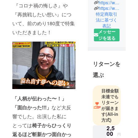
はプロジェ
https://www.facebook.com/sonomanma.so
『コロナ禍の悔しさ』や
https://www.instagram.com/sonomanma.so/
クトに興
『再挑戦したい想い』につ
特定商取引
味・関心を
法に基づく
持って頂き
いて、前のめり180度で特集
表記
誠にありが
メッセー
いただきました！
とうござい
ジを送る
ます。
簡単ではあ
りますが、
自己紹介さ
リターンを
せてくださ
選ぶ
い。私は、
東京・恵比
寿でシェア
目標金額
未達でも
ハウス『そ
「人柄が伝わった〜！」
リターン
のまんま
「面白かった!!!」
など大反
が届きま
荘』を運営
す
(All-in
響でした。出演した私に
していまし
方式)
た。2018
とっては
椅子からひっくり
2,5
年、地方か
00
返るほど
斬新かつ面白かっ
円
ら上京した