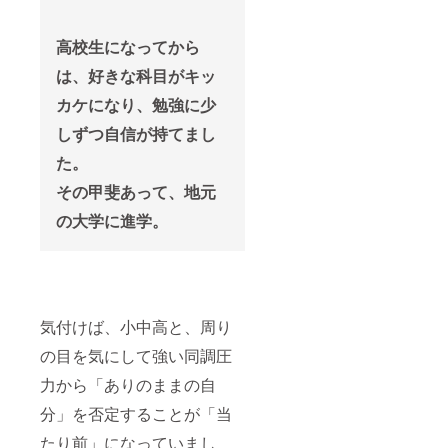
※お礼
て 『シ
別な日
メッ
ン その
です！
セージ
まんま
参加者
高校生になってから
はメー
荘』に
同士が
は、好きな科目がキッ
ルにて
滞在し
交流
お届け
た若者
し、新
カケになり、勉強に少
いたし
たち
たな出
ます。
――そ
会いや
しずつ自信が持てまし
※送付時
の年齢
繋がり
期の変
や出身
を得ら
た。
更があ
地、ど
れる場
る場合
んな想
にして
その甲斐あって、地元
は、事
いで上
いきま
前にご
京して
す！ 会
の大学に進学。
連絡い
きたの
場：シ
たしま
か。
ン その
す。
2025年
まんま
10月ま
荘 開催
での支
予定
援をも
日：
気付けば、小中高と、周り
とに、
2025年
データ
9月中旬
の目を気にして強い同調圧
とイン
▽ 活動
タ
報告レ
力から「ありのままの自
ビュー
ポート
をまと
につい
分」を否定することが「当
めたレ
て 『シ
たり前」になっていまし
ポート
ン その