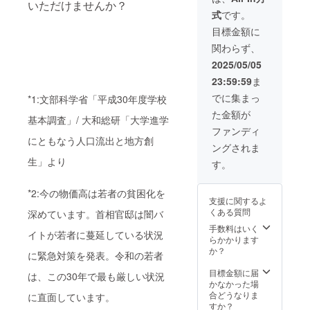
いただけませんか？
出会い
催日：
タ
のまん
ンサー
在した
環境づ
津） 開
す。 ※
式
です。
の機会
2025年
ビュー
ま荘の
一覧】
若者10
くりを
催日：
会場ま
が減っ
9月中旬
をまと
24時間
でお名
名分の
目指し
2025年
目標金額に
での交
てしま
予定 ▽
めたレ
滞在を
前をご
感想
ていま
9月中旬
通費・
関わらず、
いま
『三叉
ポート
提供！
掲載 ④
メッ
す。 こ
予定 ▽
宿泊費
す。 そ
灯』の
をお届
▽活動
活動報
セージ
の特別
『三叉
2025/05/05
は含ま
こで、
プロ
けしま
報告レ
告レ
をお届
プラン
灯』の
れてお
23:59:59
ま
『シン
フィー
す。 今
ポート
ポート
けしま
では、
プロ
りませ
そのま
ル 三叉
を生き
につい
（10月
す。い
2025年
フィー
でに集まっ
ん ※ イ
*1:文部科学省「平成30年度学校
んま
灯
る若者
て 『シ
送付予
ただい
9月に開
ル 三叉
ベント
た金額が
荘』で
（sans
の “リア
ン その
定）に
たご支
催され
灯
基本調査」/ 大和総研「大学進学
詳細は
は、首
ato）下
ル” が
まんま
御社名
援は、
る『シ
（sans
ファンディ
決定次
都圏在
北沢
ぎゅっ
荘』に
を記載
『シン
ン その
にともなう人口流出と地方創
ato）下
第、
ングされま
住の方
は、
と詰
滞在し
⑤シン
そのま
まんま
北沢
メール
に、空
生」より
2015年
まった
た若者
そのま
んま
荘復活
は、
す。
にてご
いてい
に下北
一冊
たち
んま荘
荘』の
祭』で
2015年
連絡い
るお部
沢南口
（PDF
――そ
note
拠点づ
のご紹
に下北
たしま
*2:今の物価高は若者の貧困化を
屋を提
の三叉
）で
の年齢
で、
くり
介に加
沢南口
す ※ 開
支援に関するよ
供して
路に
す。 ※
や出身
【スポ
や、若
え、1年
の三叉
催日は
くある質問
深めています。首相官邸は闇バ
いただ
オープ
滞在す
地、ど
ンサー
者たち
間にわ
路に
確定
ける方
ンした
る若者
んな想
一覧】
の挑戦
たり拠
手数料はいく
オープ
後、連
イトが若者に蔓延している状況
を募集
カフェ
は、公
いで上
でお名
のサ
点に訪
らかかります
ンした
絡いた
してい
＆ギャ
式アカ
京して
前紹介
ポート
れる若
か？
カフェ
しま
に緊急対策を発表。令和の若者
ます。
ラ
ウント
きたの
⑥オー
に活用
者たち
＆ギャ
す。開
チャレ
リー。1
等で募
か。
ナー荒
させて
に貴社
目標金額に届
ラ
催日・
は、この30年で最も厳しい状況
ンジす
階では
集予定
2025年
木から
いただ
をご紹
かなかった場
リー。1
会場は
る若者
コー
です。
10月ま
のお礼
きま
介いた
合どうなりま
階では
に直面しています。
諸事情
が無料
ヒーを
※送付時
での支
メッ
す。 ▼
しま
すか？
コー
により