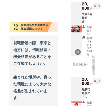
お礼
ぜひ、
のまん
セージ
詳細
20,
――『
をさせ
メッ
ご友人
ま荘に
（5月送
は、日
残り3
そのま
000
てくだ
セージ
やご家
滞在
円
付予
時が決
んま
さい！
（5月送
族と一
し、相
定） ▽
まり次
先着3名
荘』を
▼リ
付予
緒に、
談をし
②活動
第お知
様限
卒業し
ターン
定） ▽
協力し
た若者3
報告レ
らせい
定！
た仲間
内容 ①
荒木と
てご支
名から
ポート
たしま
『シン
たち
荒木と
の20分
援いた
の感想
支援
につい
す。
そのま
と、こ
の60分
間のお
者：
だける
メッ
て 『シ
んま
れから
間のお
0人
話（1
と嬉し
セージ
ン その
荘』の
『シン
話（1
回）に
お届
いで
（支援
まんま
復活を
そのま
回） ②
け予
ついて
就職活動の際、東京と
す。 ②
者様に
荘』に
お祝い
んま
定：
活動報
場所：
支援者
メール
滞在し
しませ
2025
荘』を
地方には、情報格差・
告レ
Zoom等
限定の
でお届
た若者
年09
んか？
つくっ
ポート
で実施
活動報
け） ②
たち
こ
月
復活祭
機会格差があることを
ていく
の
(10月送
時期：
告をお
活動報
――そ
リ
とは
若者た
タ
付予定)
2025年
届け ・
告レ
の年齢
ー
ご存知でしょうか。
――こ
ちが出
ン
③荒木
詳細を見る
6月以
若者の
ポート
や出身
を
れまで
会い、
選
からの
降、順
リアル
(10月送
地、ど
択
『その
つなが
す
お礼
次開始
な声
付予定)
んな想
る
まんま
る、
メッ
予定。
生まれた場所や、育っ
や、支
③荒木
いで上
20,
荘』に
たった
セージ
具体的
援者限
からの
京して
残り3
関わっ
000
一度の
（5月送
た環境によって大きな
な日程
円
定のオ
お礼
きたの
てきた
特別な
付予
はメー
ンライ
メッ
か。
最初で
仲間た
格差が生まれていま
日。 当
定） ▽
ルにて
ン配信
セージ
2025年
最後の
ちと、
日は、
荒木と
調整
への参
（5月送
10月ま
『シン
す。
これか
全国で
の60分
し、決
加権(未
付予
での支
そのま
ら『シ
活躍す
間のお
定いた
支援
定)をお
定） ▽
援をも
んま荘
ン その
る落語
話（1
者：