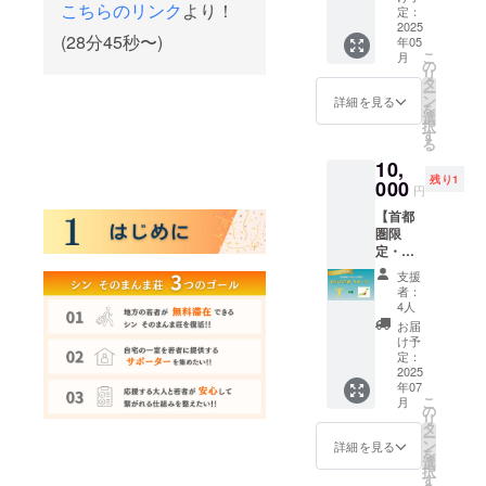
こちらのリンク
より！
「地元
んま荘』を
気持ち
定：
から出
2025
は大き
立ち上げ、
(28分45秒〜)
年05
て、い
いけ
こ
月
これまで
ろんな
ど、も
の
リ
経験を
う少し
タ
1000人以上
ー
した
手軽に
ン
詳細を見る
の若者たち
を
い」 そ
支援で
選
択
の居場所へ
う考え
きたら
す
る
ている
な...」
と育ててき
10,
若者た
という
ました。
残り1
ちが、
000
学生の
円
少しで
しかし、
声から
【首都
も挑戦
生まれ
2020年。コ
圏限
しやす
た、
ロナ禍で、
定・皆
くなる
U25学
さんの
ため
生限定
苦渋の決断
支援
おかげ
に。 あ
の応援
者：
で『そのま
で追加
なたが
プラン
4人
募
んま荘』を
提供す
です！
お届
集！】
る場所
あなた
け予
閉鎖せざる
地方の
が、彼
定：
からい
得ませんで
若者サ
2025
らの次
ただい
年07
ポー
の一歩
した。
たご支
こ
月
ター
を後押
の
援は、
リ
「東京
しする
タ
・U25
ー
その後、多
に行き
かもし
ン
の若者
詳細を見る
を
たい。
れませ
選
なら誰
くのことを
択
でも、
ん。 ▼
す
でも東