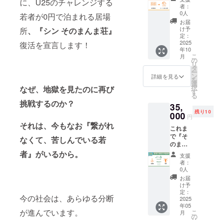
に、U25のチャレンジする
たい」
ただき
は人そ
は、仲
めたレ
藤を抱
2025年
す！ ▼
名から
者：
させて
(けど、
ますの
れぞ
間や大
ポート
えなが
10月ま
0人
リター
感謝の
若者が0円で泊まれる居場
いただ
ミニマ
で、ご
れ。 で
人と相
（PDF
ら、そ
での支
ン内容
気持ち
お届
きま
ム1万円
了承く
も、も
互に刺
）をお
れでも
援を元
け予
所
、
『シン そのまんま荘』
①滞在
を込め
す。 ※
はお財
ださ
し共感
激し合
届けし
定：
一歩踏
に集め
した若
たメッ
お礼
布的に
い。 ※
してい
いなが
2025
復活を宣言します！
ます。
み出そ
たデー
者から
セージ
メッ
厳し
お礼
年10
ただけ
ら、若
このレ
うとす
タとイ
の感想
を直接
セージ
こ
い・・
月
メッ
たら──
者が自
ポート
の
る若者
ンタ
メッ
お送り
はメー
リ
・)とい
セージ
そのお
分らし
は、上
タ
をたく
ビュー
セージ
しま
ルにて
ー
うDMを
はメー
気持ち
く挑戦
京の理
ン
さん見
を基
詳細を見る
(1名) ②
す！
お届け
を
5、6名
ルにて
に、私
できる
由や
選
てきま
に、1冊
シン そ
「若者
いたし
択
なぜ、地獄を見たのに再び
の方よ
お届け
たちは
場所を
各々の
す
した。
のレ
のまん
たち
ます。
る
り頂き
いたし
しっか
目指し
若者の
だから
ポート
ま荘
は、ど
挑戦するのか？
まし
ます。
35,
り応え
ます！
ストー
こ
として
note
んな想
た。 そ
残り10
ていき
支援し
000
リーが
そ、"失
お届け
で、
いでシ
円
こで、
たいと
てくだ
まと
敗して
しま
それは、今もなお『繋がれ
【スポ
ン その
お一人
これま
思って
さった
まった
もOK"
す。 若
ンサー
まんま
お一人
で『そ
いま
皆さん
一冊で
なくて、苦しんでいる若
"悩んで
者たち
一覧】
荘に向
の想い
のまん
す！ あ
に、若
す。 さ
もOK"
のリア
でお名
かい、
を“シェ
ま荘』
者』がいるから。
なたの
者たち
らに、
な場所
ルな声
前掲載
どんな
支援
ア“いた
を通じ
「一
のリア
オンラ
を、よ
を、ぜ
者：
③活動
経験を
だくこ
て、
歩」
ルな声
イン報
0人
り多く
ひ感じ
報告レ
したの
とが 何
1000名
が、誰
をまと
告会で
の若者
取って
お届
ポート
か」 そ
より本
以上の
かの
めたレ
は、若
け予
に届け
いただ
にお名
の心の
プロ
若者た
「挑戦
ポート
定：
者たち
たい。
ければ
前掲載
内を、
今の社会は、あらゆる分断
ジェク
ちの悩
2025
の一
（PDF
の成長
ここで
と思い
④オー
実際に
トの推
年05
みや転
歩」に
）をお
や経験
同世代
ます！
ナー荒
滞在し
が進んでいます。
こ
月
進力に
機に寄
なる。
届けし
の
を直接
や大人
▼リ
木から
た3名の