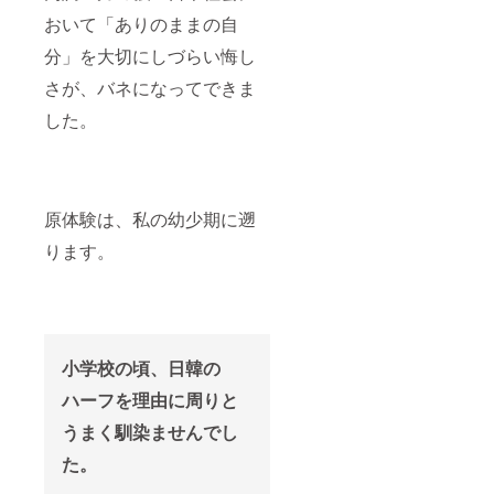
メール
滞在し
ナー荒
に御社
が決定
おいて「ありのままの自
にてご
た若者
木から
名を記
次第、
案内い
たち
のお礼
載 ⑥シ
追って
分」を大切にしづらい悔し
たしま
――そ
メッ
ン その
ご連絡
す。 ※
の年齢
セー
まんま
いたし
さが、バネになってできま
会場は
や出身
ジ （5
荘 復活
ます。
変更と
地、ど
月に
祭内に
した。
※開催場
なる可
んな想
メール
てスラ
所が変
能性が
いで上
で送付
イド
更にな
ありま
京して
予定）
【スポ
る場合
す。そ
きたの
▽ 復活
ンサー
があり
の場合
か。
祭詳細
一覧】
ます。
原体験は、私の幼少期に遡
も、詳
2025年
復活祭
でお名
詳細は
細は
10月ま
は、
前をご
決定後
ります。
メール
での支
『その
掲載 ⑦
にメー
にてご
援をも
まんま
シン そ
ルでお
連絡い
とに、
荘』に
のまん
知らせ
たしま
データ
関わっ
ま荘
いたし
す。
とイン
た仲間
note
ます。
タ
たち
で、
ビュー
と、
【スポ
小学校の頃、日韓の
をまと
『シ
ンサー
ハーフを理由に周りと
めたレ
ン・そ
一覧】
ポート
のまん
でお名
うまく馴染ませんでし
をお届
ま荘』
前紹介
けしま
の新し
⑧オー
た。
す。 今
い仲間
ナー荒
を生き
が一堂
木から