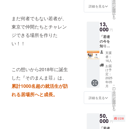
挑戦に
トの取
タ
当に嬉
・サ
域 東京
さった
ー
「なん
り組み
ン
しいで
詳細を見る
ポー
都・神
学生と
を
かいい
を多く
選
す！！
ター限
奈川
の交流
択
かも」
の方に
す
▼リ
定コ
県・千
の場に
る
まだ何者でもない若者が、
と共感
応援い
ターン
ミュニ
葉県・
参加で
13,
してく
ただく
内容 ①
ティへ
埼玉県
東京で仲間たちとチャレン
き、同
れた皆
000
ため
活動報
のご招
円
を “除
じよう
さま
に、1人
告レ
ジできる場所を作りた
待（7月
く” 地域
な想い
「若者
へ。 い
でも多
ポート
予定）
にお住
を持っ
の今を
ま、再
くの方
い！！
（10月
・オン
まいの
た同世
知りた
び歩き
にシェ
送付予
ライン
方 ※該
代との
い…」
出す
アで広
定） ②
交流会
支援
当地域
ご縁が
「シン
『シン
げる参
オー
者：
へのご
以外か
生まれ
そのま
そのま
加型プ
16人
ナー荒
案内
らのご
る ・あ
んま荘
んま
ランに
木から
お届
（時期
支援は
なたの
この想いから2018年に誕生
を応援
荘』に
なりま
け予
お礼
は別途
受け付
応援に
した
込めた
定：
す！ 各
メッ
ご連
けられ
した『そのまんま荘』は、
よって
い！！
2025
想い
種SNS
セージ
絡） ▽
ません
進化し
年05
」そん
を、荒
でシェ
（5月送
サポー
累計1000名超の就活生が訪
のでご
こ
た シン
月
な気持
木の言
の
アいた
付予
ター制
了承く
リ
そのま
ちを届
葉で、
タ
だくこ
れる居場所へと成長。
定） ▽
度の詳
ださ
ー
んま荘
けてく
まっす
ン
とで、2
詳細を見る
活動報
細に関
い。 ▽
を
の滞在
ださる
ぐに届
選
口の支
告レ
して ・
最後に
択
チケッ
皆さん
けさせ
す
援へと
ポート
クラウ
── 「上
る
トが抽
へ。
てくだ
つなが
につい
ドファ
京する
選で当
50,
『シン
さい！
り、 1
て 『シ
ンディ
若者を
た
残り28
そのま
000
ここか
名の若
ン その
円
ング終
支え
る！？
んま
ら始ま
者が東
まんま
了後、
る」こ
・代表
「若者
荘』に