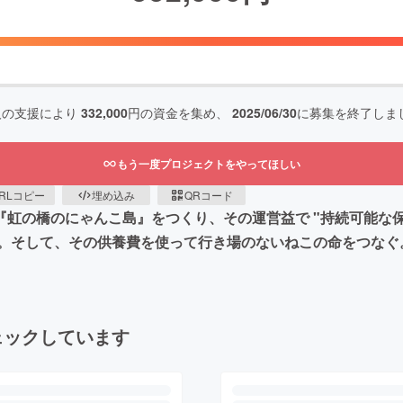
人の支援により
332,000
円の資金を集め、
2025/06/30
に募集を終了しま
もう一度プロジェクトをやってほしい
RLコピー
埋め込み
QRコード
虹の橋のにゃんこ島』をつくり、その運営益で "持続可能な保
。そして、その供養費を使って行き場のないねこの命をつなぐ
ェックしています