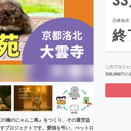
募集終
CAMPFIRE for Social Good
CAMPFIRE Creation
終
CAMPFIREふるさと納税
machi-ya
コミュニティ
このプロジェ
332,000
円の
虹の橋のにゃんこ島』をつくり、その運営益
り出すプロジェクトです。愛猫を弔い、ぺットロ