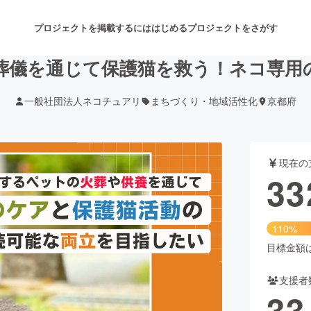
プロジェクトを掲載するには
はじめる
プロジェクトをさがす
葬儀を通じて保護猫を救う！ネコ専用
一般社団法人ネコチュアリ
まちづくり・地域活性化
京都府
注目のリターン
注目の新着プロジェクト
募集終了が近いプロジェクト
も
現在の
音楽
舞台・パフォーマンス
33
ゲーム・サービス開発
フード・飲食店
110%
書籍・雑誌出版
アニメ・漫画
目標金額は3
支援者
チャレンジ
ビューティー・ヘルスケ
33