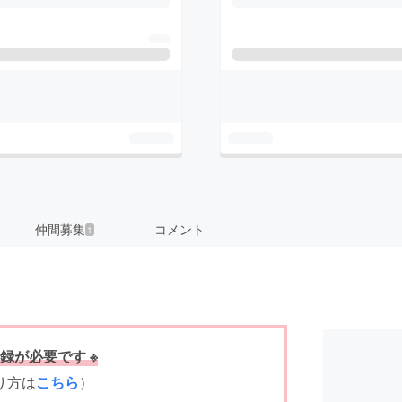
仲間募集
コメント
1
録が必要です ※
り方は
こちら
）