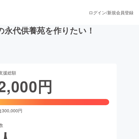
ログイン
/
新規会員登録
の永代供養苑を作りたい！
うすぐ公開されます
支援総額
プロダクト
2,000
円
ファッション
スポーツ
00,000円
数
ア
ソーシャルグッド
人