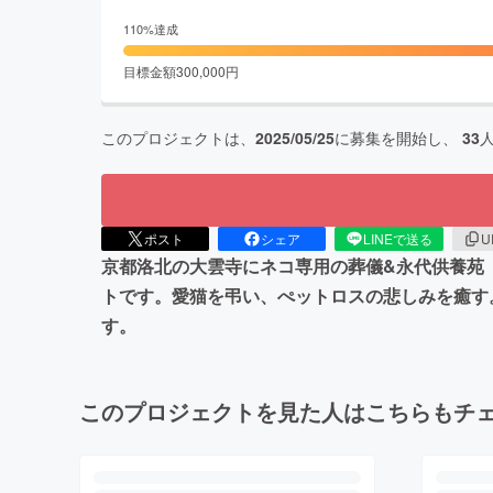
110
%達成
目標金額
300,000
円
このプロジェクトは、
2025/05/25
に募集を開始し、
33
ポスト
シェア
LINEで送る
U
京都洛北の大雲寺にネコ専用の葬儀&永代供養苑『
トです。愛猫を弔い、ぺットロスの悲しみを癒す
す。
このプロジェクトを見た人はこちらもチ