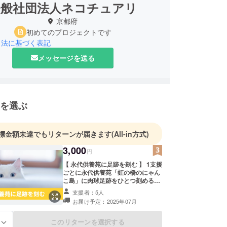
一般社団法人ネコチュアリ
京都府
初めてのプロジェクトです
引法に基づく表記
メッセージを送る
を選ぶ
標金額未達でもリターンが届きます
(All-in方式)
3,000
円
【 永代供養苑に足跡を刻む 】 1支援
ごとに永代供養苑「虹の橋のにゃん
こ島」に肉球足跡をひとつ刻めるプ
ランです。 愛猫は元気だけど保護猫
支援者：5人
活動のために協力したいという人向
お届け予定：2025年07月
けのリターンになります。 1回の支
援で最大20口分を支援できるので、
2歩でも3歩でも刻んでほしいにゃん
このリターンを選択する
る