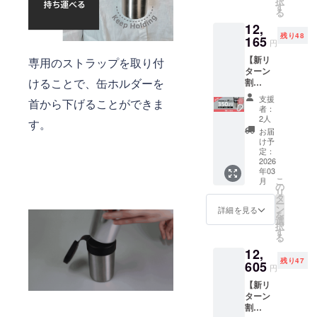
択
F：
造工程
す
る
12,118
上の都
12,
円（税
合など
残り48
込） 一
165
により
円
般販売
出荷時
【新リ
専用のストラップを取り付
予定価
期が遅
ターン
格：
れる場
けることで、缶ホルダーを
割
14,256
合がご
20％OF
円 （税
ざいま
支援
首から下げることができま
F】 ■リ
込） ※
す。
者：
ターン
送料無
2人
す。
内容 ・
料で
お届
CanHol
す。 ※
け予
der（35
ご注文
定：
0ml缶対
2026
状況、
年03
応 ）×
使用部
こ
月
１セッ
材の供
の
リ
ト ・専
給状
タ
ー
用スト
況、製
ン
詳細を見る
を
ラップ×
造工程
選
択
１本 ・
上の都
す
る
缶オー
合など
12,
プナー×
により
残り47
１個 ■
605
出荷時
円
価格 [本
期が遅
【新リ
体価格
れる場
ターン
20%OF
合がご
割
F：
ざいま