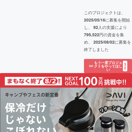
このプロジェクトは、
2025/05/16
に募集を開始
し、
92
人の支援により
795,522
円の資金を集
め、
2025/08/02
に募集を
終了しました
もう一度プロジェ
3
クトをやってほし
2
い