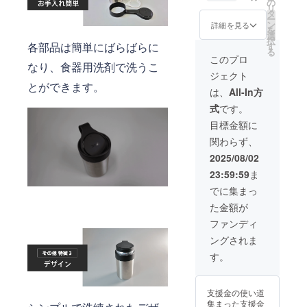
１セッ
14,256
の
れる場
リ
ト ・専
円 （税
タ
合がご
ー
用スト
込） ※
ン
ざいま
詳細を見る
を
ラップ×
表示価
選
す。
択
１本 ■
各部品は簡単にばらばらに
格は送
す
る
価格 [本
料込み
このプロ
なり、食器用洗剤で洗うこ
体価格
です ※
ジェクト
20%OF
ご注文
とができます。
F：
状況、
は、
All-In方
6,142円
使用部
式
です。
（税
材の供
込）] +
給状
目標金額に
[送料：
況、製
関わらず、
1,200
造工程
円] 一般
上の都
2025/08/02
販売予
合など
23:59:59
ま
定価
により
格：
出荷時
でに集まっ
7,678円
期が遅
た金額が
（税
れる場
込） ※
合がご
ファンディ
表示価
ざいま
ングされま
格は送
11
料込み
す。
です ※
ご注文
状況、
支援金の使い道
使用部
集まった支援金