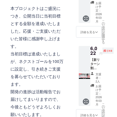
der ×１
表示価
お届
セット
格は送
け予
本プロジェクトはご盛況に
■価格
料込み
定：
[本体価
2026
です。
つき、公開当日に当初目標
年03
格
※ご注文
こ
月
15%OF
とする金額を達成いたしま
状況、
の
リ
F：
使用部
タ
ー
した。応援・ご支援いただ
4,656円
材の供
ン
詳細を見る
を
（税
給状
選
いた皆様に感謝申し上げま
択
込）] +
況、製
す
る
[送料：
造工程
す。
6,0
1,200
上の都
残り48
円] 一般
22
合など
当初目標は達成いたしまし
円
販売予
により
【新リ
定価
が、ネクストゴールを100万
出荷時
ターン
格：
期が遅
割
に設定し、引き続きご支援
5,478円
れる場
20％OF
（税
合がご
支援
を募らせていただいており
F】 ■リ
込） ※
ざいま
者：
ターン
表示価
す。
2人
ます。
内容 ・
格は送
お届
CanHol
料込み
け予
開発の進捗は活動報告でお
der（50
です。
定：
0ml缶対
2026
※ご注文
届けしてまいりますので、
年03
応 ）×
状況、
こ
月
１セッ
今後ともどうぞよろしくお
使用部
の
リ
ト ■価
材の供
タ
ー
願いいたします。
格 [本体
給状
ン
詳細を見る
を