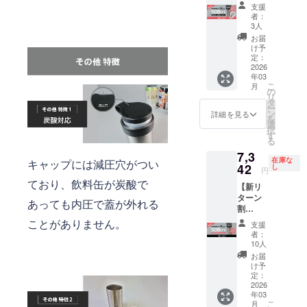
20％OF
10,965
す。
支援
F】 ■リ
円（税
者：
ターン
込）] +
3人
内容 ・
[送料：
お届
CanHol
1,200
け予
der（50
円] 一般
定：
0ml缶対
2026
販売予
年03
応 ）×
定価
こ
月
１セッ
格：
の
リ
ト ・専
13,706
タ
ー
用スト
円 （税
ン
詳細を見る
を
ラップ×
込） ※
選
択
１本 ・
表示価
す
る
缶オー
格は送
7,3
プナー×
料込み
在庫な
キャップには減圧穴がつい
１個 ■
42
です ※
し
円
価格 [本
ご注文
ており、飲料缶が炭酸で
【新リ
体価格
状況、
ターン
20%OF
使用部
あっても内圧で蓋が外れる
割
F：
材の供
20％OF
11,405
ことがありません。
給状
支援
F】 ■リ
円（税
況、製
者：
ターン
込）] +
造工程
10人
内容 ・
[送料：
上の都
お届
CanHol
1,200
合など
け予
der（50
円] 一般
定：
により
0ml缶対
2026
販売予
出荷時
年03
応 ）×
定価格
期が遅
こ
月