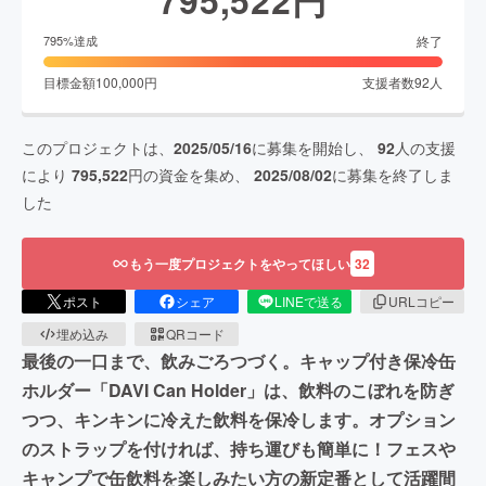
終了
795
%達成
目標金額
100,000
円
支援者数
92
人
このプロジェクトは、
2025/05/16
に募集を開始し、
92
人の支援
により
795,522
円の資金を集め、
2025/08/02
に募集を終了しま
した
もう一度プロジェクトをやってほしい
32
ポスト
シェア
LINEで送る
URLコピー
埋め込み
QRコード
最後の一口まで、飲みごろつづく。キャップ付き保冷缶
ホルダー「DAVI Can Holder」は、飲料のこぼれを防ぎ
つつ、キンキンに冷えた飲料を保冷します。オプション
のストラップを付ければ、持ち運びも簡単に！フェスや
キャンプで缶飲料を楽しみたい方の新定番として活躍間