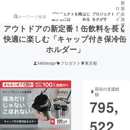
新
ロ
規
グ
会
プロジェクトを掲
はじ
プロジェクト
/
載するには
める
をさがす
イ
員
ン
登
アウトドアの新定番！缶飲料を長く
録
快適に楽しむ「キャップ付き保冷缶
ホルダー」
人気のプロ
注目のリ
注目の新着プロ
募集終了が近いプ
もうすぐ公開
ジェクト
ターン
ジェクト
ロジェクト
されます
346design
プロダクト
東京都
アート・写真
音楽
現在の支援総
テクノロジー・ガジェット
ゲーム・サ
額
795,
映像・映画
書籍・雑誌
522
ビジネス・起業
チャレンジ