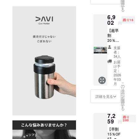
価格
況、製
選
択
20%OF
造工程
す
る
F：
上の都
6,9
4,822円
合など
残り16
（税
02
により
円
込）] +
出荷時
【超早
[送料：
期が遅
割
1,200
れる場
20％OF
円] 一般
合がご
F】 ■リ
販売予
ざいま
支援
ターン
定価
す。
者：
内容 ・
格：
34人
CanHol
6,028円
お届
der ×１
（税
け予
セット
込） ※
定：
・専用
2026
表示価
年03
スト
格は送
こ
月
ラップ×
料込み
の
リ
１本 ■
です ※
タ
ー
価格 [本
ご注文
ン
詳細を見る
を
体価格
状況、
選
択
20%OF
使用部
す
る
F：
材の供
7,2
5,702円
給状
残り
（税
59
況、製
200
円
込）] +
造工程
【早割
[送料：
上の都
15％OF
1,200
合など