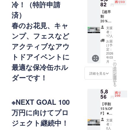
冷！（特許申請
残り33
82
円
【超早
済）
割
20％OF
春のお花見、キャ
F】 ■リ
支援
ターン
者：
ンプ、フェスなど
内容
17人
CanHol
お届
アクティブなアウ
der ×１
け予
セット
定：
■価格
2026
トドアイベントに
年03
[本体価
こ
月
格
の
最適な保冷缶ホル
リ
20%OF
タ
ー
F：
ン
詳細を見る
ダーです！
を
4,382円
選
択
（税
す
る
込）] +
5,8
[送
残り
料:1,20
56
200
円
※NEXT GOAL 100
0円] 一
【早割
般販売
15％OF
予定価
万円に向けてプロ
F】 ■リ
格：
ターン
5,478円
支援
ジェクト継続中！
内容 ・
（税
者：
CanHol
込） ※
0人