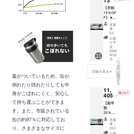
13
円
格：
材の供
【早割
10,956
給状
15％OF
円 （税
況、製
F】 ■リ
込） ※
造工程
ターン
送料無
上の都
支援
内容 ・
料で
合など
者：
CanHol
す。 ※
により
0人
der ×２
ご注文
出荷時
お届
セット
状況、
期が遅
け予
■価格
使用部
定：
れる場
本体価
2026
材の供
合がご
年03
格
給状
ざいま
こ
月
15%OF
況、製
の
す。
リ
F：
造工程
タ
ー
9,313円
上の都
ン
詳細を見る
を
（税
蓋がついているため、缶が
合など
選
択
込） 一
により
す
る
倒れたり揺れたりしても中
般販売
出荷時
11,
予定価
期が遅
身がこぼれにくく、安心し
残り27
格：
405
れる場
円
10,956
合がご
て持ち運ぶことができま
【超早
円 （税
ざいま
割
込） ※
す。
す。また、市販されている
20％OF
送料無
F】 ■リ
料で
缶の約97％に対応してお
支援
ターン
す。 ※
者：
内容 ・
り、さまざまなサイズに
ご注文
23人
CanHol
状況、
お届