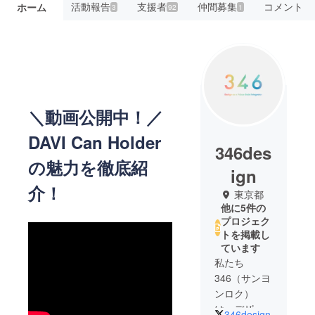
活動報告
支援者
仲間募集
コメント
ホーム
3
92
1
＼動画公開中！／
DAVI Can Holder
346des
の魅力を徹底紹
ign
介！
東京都
他に5件の
プロジェク
トを掲載し
ています
私たち
346（サンヨ
ンロク）
は、デザイ
346design