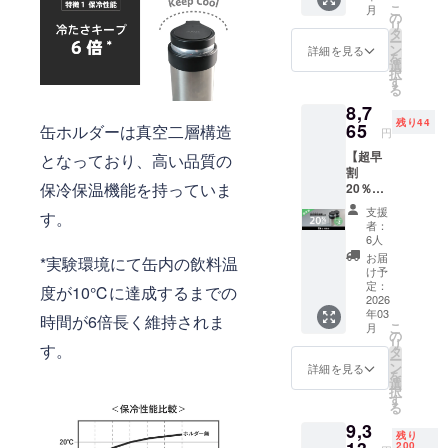
料込み
こ
月
１セッ
です。
の
リ
ト ・専
※ご注文
タ
ー
用スト
状況、
ン
詳細を見る
を
ラップ×
使用部
選
択
１本 ■
材の供
す
る
価格 [本
給状
8,7
体価格
況、製
残り44
15%OF
65
造工程
缶ホルダーは真空二層構造
円
F：
上の都
【超早
となっており、高い品質の
6,526円
合など
割
（税
により
保冷保温機能を持っていま
20％OF
込）] +
出荷時
F】 ■リ
[送料：
期が遅
支援
す。
ターン
1,200
れる場
者：
内容 ・
円] 一般
合がご
6人
CanHol
販売予
ざいま
お届
*実験環境にて缶内の飲料温
der ×２
定価
す。
け予
セット
格：
定：
度が10℃に達成するまでの
■価格
2026
7,678円
年03
本体価
（税
時間が6倍長く維持されま
こ
月
格
込） ※
の
リ
す。
20%OF
表示価
タ
ー
F：
格は送
ン
詳細を見る
を
8,765円
料込み
選
択
（税
です ※
す
る
込） 一
ご注文
9,3
般販売
状況、
残り
予定価
使用部
200