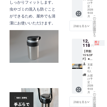
しっかりフィットします。
der ×２
使用部
け予
セット
材の供
定：
虫やゴミの混入も防ぐこと
・専用
2026
給状
年03
スト
況、製
ができるため、屋外でも清
こ
月
ラップ×
造工程
の
リ
２本 ■
上の都
タ
潔にお使いいただけます。
ー
価格 本
合など
ン
詳細を見る
を
体価格
により
選
択
20%OF
出荷時
す
る
F：
期が遅
12,
11,405
れる場
残り
円（税
118
合がご
200
円
込） 一
ざいま
【早割
般販売
す。
15％OF
予定価
F】 ■リ
格：
ターン
14,256
支援
内容 ・
円 （税
者：
CanHol
込） ※
0人
der ×２
送料無
お届
セット
料で
け予
・専用
す。 ※
定：
スト
2026
ご注文
年03
ラップ×
状況、
こ
月
２本 ■
使用部
の
リ
価格 本
材の供
タ
ー
体価格
給状
ン
詳細を見る
を
15%OF
況、製
選