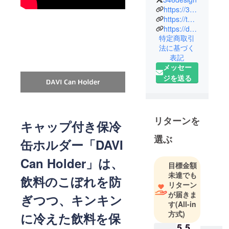
ン経営を中
https://346design.com/
核にしたも
https://twitter.com/346design
https://davi.co.jp/
のづくりで
特定商取引
テクノロ
法に基づく
ジーの民主
表記
化を目指
メッセー
す、開発・
ジを送る
製造総合支
援企業で
す。
リターンを
キャップ付き保冷
選ぶ
缶ホルダー「DAVI
Can Holder」は、
目標金額
未達でも
飲料のこぼれを防
リターン
が届きま
ぎつつ、キンキン
す
(All-in
方式)
に冷えた飲料を保
5,5