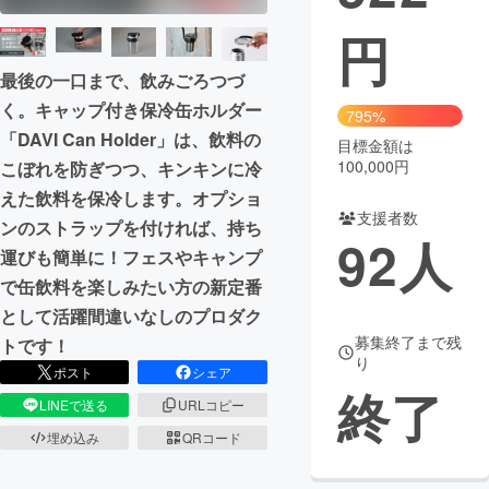
円
まちづくり・地域活性化
最後の一口まで、飲みごろつづ
く。キャップ付き保冷缶ホルダー
CAMPFIRE for Social Good
CAMPFIRE Creation
795%
「DAVI Can Holder」は、飲料の
CAMPFIREふるさと納税
machi-ya
コミュニティ
目標金額は
100,000円
こぼれを防ぎつつ、キンキンに冷
えた飲料を保冷します。オプショ
支援者数
ンのストラップを付ければ、持ち
92
人
運びも簡単に！フェスやキャンプ
で缶飲料を楽しみたい方の新定番
として活躍間違いなしのプロダク
募集終了まで残
トです！
り
ポスト
シェア
終了
LINEで送る
URLコピー
埋め込み
QRコード