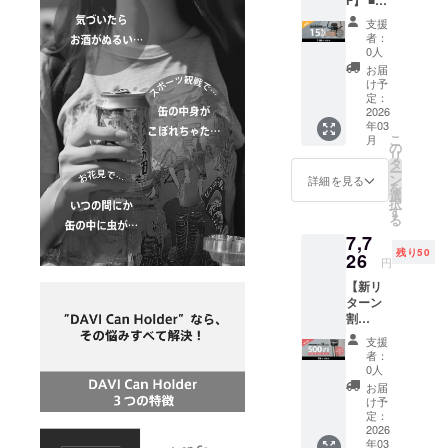
F】 ■リ
円] 一般
により
ターン
販売予
出荷時
支援
内容 ・
定価
期が遅
者：
CanHol
格：
れる場
0人
der ×１
7,128円
合がご
お届
セット
（税
ざいま
け予
・専用
込） ※
定：
す。
スト
2026
表示価
年03
ラップ×
格は送
こ
月
１本 ■
料込み
の
リ
価格 [本
です ※
タ
ー
体価格
ご注文
ン
詳細を見る
を
15%OF
状況、
選
択
F：
使用部
す
る
6,059円
材の供
7,7
（税
給状
残り50
込）] +
26
況、製
円
[送料：
造工程
【新リ
1,200
上の都
ターン
円] 一般
合など
割
販売予
により
15％OF
定価
出荷時
支援
F】 ■リ
格：
期が遅
者：
ターン
7,128円
れる場
0人
内容 ・
（税
合がご
お届
CanHol
込） ※
ざいま
け予
der（50
表示価
定：
す。
0ml缶対
2026
格は送
年03
応 ）×