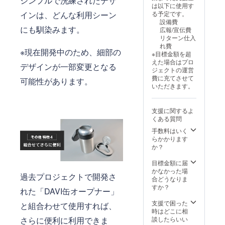
シンプルで洗練されたデザ
材の供
は以下に使用す
給状
インは、どんな利用シーン
る予定です。
況、製
設備費
造工程
にも馴染みます。
広報/宣伝費
上の都
リターン仕入
合など
れ費
により
※現在開発中のため、細部の
※目標金額を超
出荷時
えた場合はプロ
期が遅
デザインが一部変更となる
ジェクトの運営
れる場
費に充てさせて
可能性があります。
合がご
いただきます。
ざいま
す。
支援に関するよ
くある質問
手数料はいく
らかかります
か？
目標金額に届
かなかった場
過去プロジェクトで開発さ
合どうなりま
すか？
れた「DAVI缶オープナー」
支援で困った
と組合わせて使用すれば、
時はどこに相
さらに便利に利用できま
談したらいい