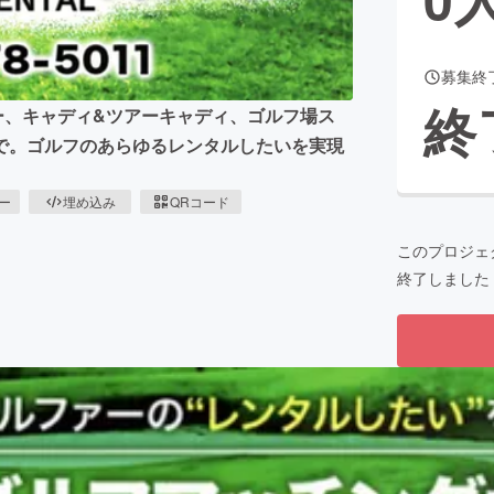
募集終
CAMPFIRE for Social Good
CAMPFIRE Creation
終
ー、キャディ&ツアーキャディ、ゴルフ場ス
CAMPFIREふるさと納税
machi-ya
コミュニティ
で。ゴルフのあらゆるレンタルしたいを実現
ピー
埋め込み
QRコード
このプロジェ
終了しました