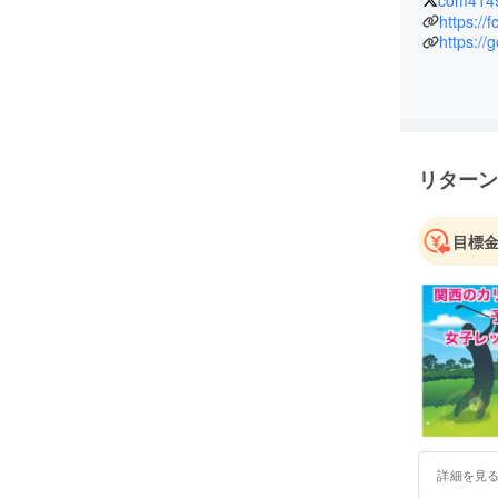
ンカント
https://f
予選会でト
https://
ロテスト
オープン競
社。キャ
などを中心
みらい創
リターン
ど。
同級生プ
目標
詳細を見