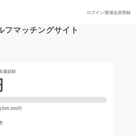
ログイン
/
新規会員登録
ルフマッチングサイト
うすぐ公開されます
支援総額
プロダクト
円
ファッション
スポーツ
00,000円
数
ア
ソーシャルグッド
人