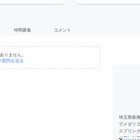
仲間募集
コメント
ありません。
や質問を送る
埼玉県新
でメダリ
スプリン
ジアンツ
com414