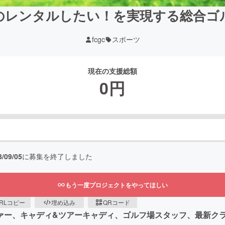
のレンタルしたい！を実現する総合ゴ
fcgc
スポーツ
現在の支援総額
0
円
8/09/05
に募集を終了しました
もう一度プロジェクトをやってほしい
RLコピー
埋め込み
QRコード
ァー、キャディ&ツアーキャディ、ゴルフ場スタッフ、最新ク