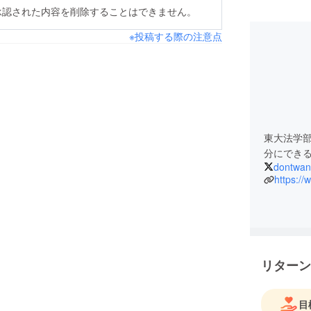
承認された内容を削除することはできません。
※投稿する際の注意点
東大法学
分にでき
dontwan
https:/
リターン
目