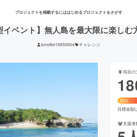
プロジェクトを掲載するには
はじめる
プロジェクトをさがす
型イベント】無人島を最大限に楽しむ
tonoike19950604
チャレンジ
注目のリターン
注目の新着プロジェクト
募集終了が近いプロジェクト
も
現在の
音楽
舞台・パフォーマンス
18
ゲーム・サービス開発
フード・飲食店
30%
書籍・雑誌出版
アニメ・漫画
目標金額は6
支援者
チャレンジ
ビューティー・ヘルスケ
5