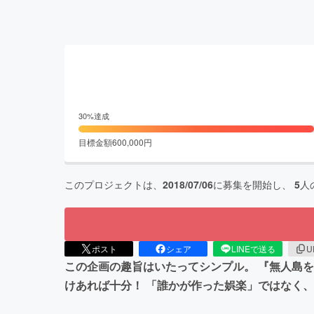
30
%達成
目標金額
600,000
円
このプロジェクトは、
2018/07/06
に募集を開始し、
5
人
ポスト
シェア
LINEで送る
U
この企画の趣旨はいたってシンプル。 『無人島
けあれば十分！ 「誰かが作った娯楽」ではなく