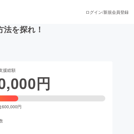
ログイン
/
新規会員登録
方法を探れ！
うすぐ公開されます
支援総額
プロダクト
0,000
円
ファッション
スポーツ
00,000円
数
ア
ソーシャルグッド
人