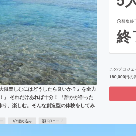
募集終
CAMPFIRE for Social Good
CAMPFIRE Creation
終
CAMPFIREふるさと納税
machi-ya
コミュニティ
このプロジェ
180,000
円の
最大限楽しむにはどうしたら良いか？』を全力
！」 それだけあれば十分！ 「誰かが作った
作り、楽しむ。そんな創造型の体験をしてみ
ピー
埋め込み
QRコード