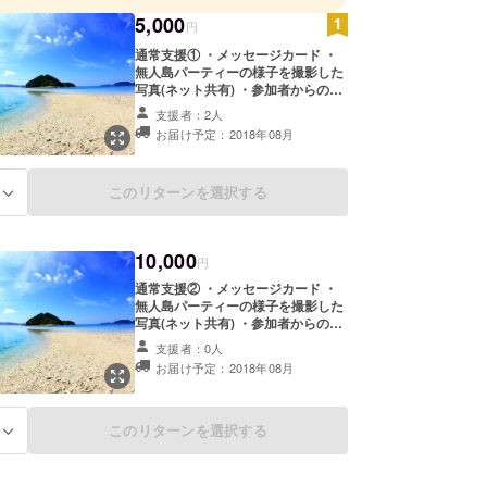
5,000
円
通常支援① ・メッセージカード ・
無人島パーティーの様子を撮影した
写真(ネット共有) ・参加者からの特
別映像 ・無人島の砂とか流木とか
支援者：2人
お届け予定：2018年08月
このリターンを選択する
る
10,000
円
通常支援② ・メッセージカード ・
無人島パーティーの様子を撮影した
写真(ネット共有) ・参加者からの特
別映像 ・無人島の砂とか流木とか
支援者：0人
・参加者の肌ビフォーアフター写真
お届け予定：2018年08月
このリターンを選択する
る