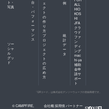
ト・
台
ェ
例
ALL
写真
・
ク
HIO
パ
ト
KOS
フ
の
HI
ォ
作
JFA
ー
り
クラ
マ
方
ウド
ン
プ
統
ファ
ス
ロ
計
ン
ソー
ジ
デ
ディ
シャ
ェ
ー
ング
ル
ク
タ
mac
グッ
ト
hi-ya
ド
の
補助
広
金申
め
請サ
方
ポー
ト
「QRコード」は株式会社デンソーウェーブの登録商標です。
© CAMPFIRE,
会社概
採用情
パートナー