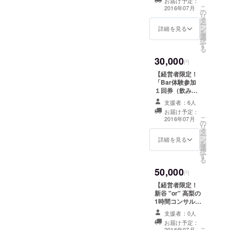
お届け予定：
コースは経営者
を無断キャンセ
こ
2016年07月
の
（取締役）の方
ルされた場合、
リ
タ
限定とさせてい
以降ご予約いた
ー
ン
ただきます ・経
詳細を見る
だけなくなる場
を
選
営者限定の会員
合がございます
択
す
制コミュイティ
のでご注意くだ
る
「参謀」のセミ
さい ・参謀Bar
30,000
ナーに１度ご参
円
の住所（新宿三
加いただけます
丁目）は、支援
【経営者限定！
・セミナー後の
いただいた方に
「Bar体験参加
懇親会付きです
個別にご案内い
１回券（飲み放
・最新のセミ
たします
題・おつまみ付
ナー開催予定は
支援者：6人
き）」＋ 「参謀
https://sanbou.c
お届け予定：
セミナー体験参
こ
lub/seminars を
2016年07月
の
加3回券（懇親会
リ
ご参照ください
タ
付き）3枚】 ※本
ー
・セミナーのお
ン
コースは経営者
詳細を見る
を
申込方法は、ご
選
（取締役）の方
択
支援いただいた
す
限定とさせてい
る
方に別途ご案内
ただきます
いたします
50,000
6,000円の【経営
円
者限定！Bar体
【経営者限定！
験参加１回券
新谷 "or" 高梨の
（バー飲み放
1時間コンサル付
題・おつまみ付
き参謀BAR体験
き）コース】１
支援者：0人
参加１回券（飲
枚と、10,000円
お届け予定：
み放題・おつま
こ
の【経営者限
2016年07月