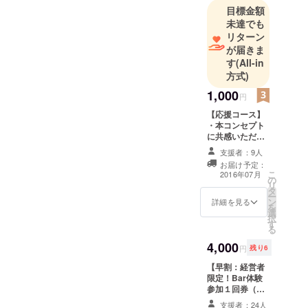
し、10年間
目標金額
で4つの事業
未達でも
立ち上げに
リターン
関わる。
が届きま
2015年11
す
(All-in
方式)
月、株式会
社経営参謀
1,000
円
を設立し、
【応援コース】
代表取締役
・本コンセプト
に就任。
に共感いただい
た方であれば、
経営者コ
支援者：9人
どなたでもご支
お届け予定：
ミュニティ
援いただけます
こ
2016年07月
の
・応援いただい
「参謀」を
リ
タ
た方の社名、業
ー
立ち上げ、
ン
種、お役職、氏
詳細を見る
を
中小企業の
選
名のリストを、
択
す
店内に掲載させ
経営者の力
る
ていただきます
になるべく
4,000
円
残り6
精力的に活
【早割：経営者
動する。
限定！Bar体験
参加１回券（飲
み放題・おつま
支援者：24人