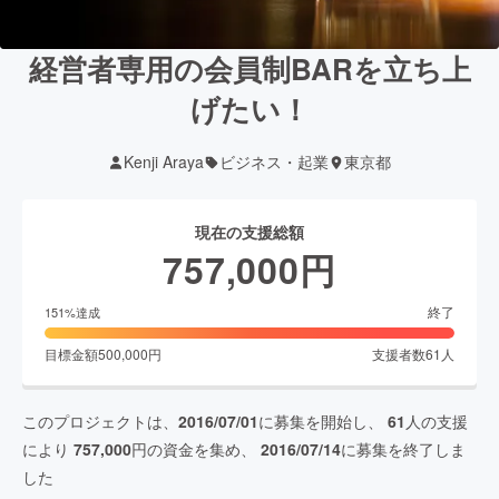
経営者専用の会員制BARを立ち上
げたい！
Kenji Araya
ビジネス・起業
東京都
現在の支援総額
757,000
円
終了
151
%達成
目標金額
500,000
円
支援者数
61
人
このプロジェクトは、
2016/07/01
に募集を開始し、
61
人の支援
により
757,000
円の資金を集め、
2016/07/14
に募集を終了しま
した