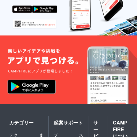
カテゴリー
起案サポート
サ
CAMP
ー
FIRE
テク
ま
プ
ス
ビ
につい