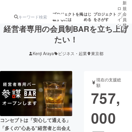
新
ロ
規
グ
会
プロジェクトを掲
はじ
プロジェクト
/
載するには
める
をさがす
イ
員
ン
登
経営者専用の会員制BARを立ち上げ
録
たい！
人気のプロ
注目のリ
注目の新着プロ
募集終了が近いプ
もうすぐ公開
Kenji Araya
ビジネス・起業
東京都
ジェクト
ターン
ジェクト
ロジェクト
されます
アート・写真
音楽
現在の支援総
額
757,
テクノロジー・ガジェット
ゲーム・サ
000
映像・映画
書籍・雑誌
コンセプトは「安心して通える」
ビジネス・起業
チャレンジ
「多くの"心ある"経営者と出会え