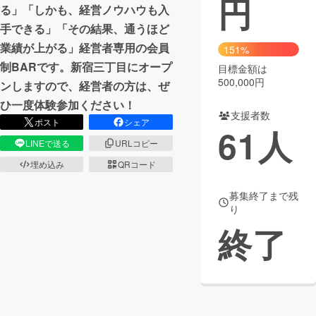
円
る」「しかも、経営ノウハウも入
まちづくり・地域活性化
手できる」「その結果、通うほど
業績が上がる」経営者専用の会員
151%
制BARです。新宿三丁目にオープ
目標金額は
CAMPFIRE for Social Good
CAMPFIRE Creation
500,000円
ンしますので、経営者の方は、ぜ
CAMPFIREふるさと納税
machi-ya
コミュニティ
ひ一度体験参加ください！
支援者数
ポスト
シェア
61
人
LINEで送る
URLコピー
埋め込み
QRコード
募集終了まで残
り
終了