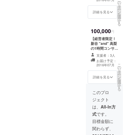
の
み付き）】 ※本
リ
定！参謀セミ
タ
コースは経営者
ー
ナー体験参加１
ン
（取締役）の方
詳細を見る
を
回券（懇親会付
選
限定とさせてい
択
き）コース】３
す
ただきます ・参
る
枚がセットに
謀BARにて、当
なった、お得な
100,000
社代表の新谷、
円
コースです。 詳
もしくは取締役
細は、それぞれ
【経営者限定！
の高梨が１時間
のコースをご覧
新谷 "and" 高梨
コンサルティン
ください。
の1時間コンサル
グをさせていた
付き参謀BAR体
だきます（ジャ
支援者：3人
験参加１回券
ンル不問） ・相
お届け予定：
（飲み放題・お
こ
談内容に関しま
2016年07月
の
つまみ付き）】
リ
しては事前にお
タ
※本コースは経営
ー
知らせください
ン
者（取締役）の
詳細を見る
を
・コンサルティ
選
方限定とさせて
択
ング後、参謀
す
いただきます ・
る
BARにて飲み放
参謀BARにて、
このプロ
題とさせていた
当社代表の新谷
だきます ・予約
ジェクト
と取締役の高梨
制のサービスと
の２名が１時間
は、
All-In方
なります。後
コンサルティン
日、予約方法を
式
です。
グをさせていた
ご案内いたしま
だきます（ジャ
目標金額に
すので、事前の
ンル不問） ・相
ご予約おねがい
関わらず、
談内容に関しま
いたします ・ご
しては事前にお