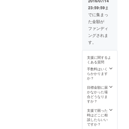
2016/07/14
予約を無断キャ
知らせください
ンセルされた場
23:59:59
ま
・コンサルティ
合、以降ご予約
ング後、参謀
でに集まっ
いただけなくな
BARにて飲み放
る場合がござい
た金額が
題とさせていた
ますのでご注意
だきます ・予約
ファンディ
ください ・参謀
制のサービスと
Barの住所（新
ングされま
なります。後
宿三丁目）は、
日、予約方法を
す。
支援いただいた
ご案内いたしま
方に個別にご案
すので、事前の
内いたします
ご予約おねがい
支援に関するよ
いたします ・ご
くある質問
予約を無断キャ
手数料はいく
ンセルされた場
らかかります
合、以降ご予約
か？
いただけなくな
る場合がござい
目標金額に届
ますのでご注意
かなかった場
ください ・参謀
合どうなりま
Barの住所（新
すか？
宿三丁目）は、
支援いただいた
支援で困った
方に個別にご案
時はどこに相
内いたします
談したらいい
ですか？