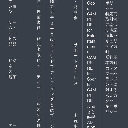
ッ
像
RE
・
ポリ
Goo
ショ
・
ア
相
シー
d
ン
映
カ
談
特定商
CAM
画
デ
会
取引法
PFI
ゲー
書
ミ
に基づ
RE
ム・
籍
ー
く表記
for
サー
・
と
情報セ
Ente
ビス
雑
は
キュリ
rtain
開発
誌
ク
サ
ティ方
men
出
ラ
ポ
針
t
版
ウ
ー
反社基
CAM
ビジ
ビ
ド
ト
本方針
PFI
ネ
ュ
フ
サ
カスタ
RE
ス・
ー
ァ
ー
マーハ
for
起業
テ
ン
ビ
ラスメ
Spor
ィ
デ
ス
ントに
ts
ー
ィ
対する
CAM
・
ン
考え方
PFI
ヘ
グ
クッ
RE
ル
と
キーポ
ふる
ス
は
リシー
さと
ケ
プ
実
納税
ア
ロ
施
AD
アー
舞
ジ
事
FOR