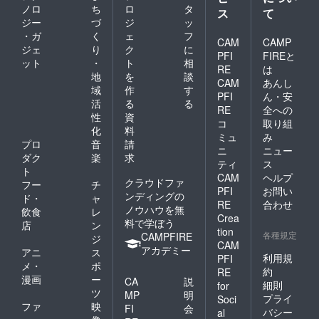
ノロ
ち
ロ
タ
ス
て
ジー
づ
ジ
ッ
・ガ
く
ェ
フ
CAM
CAMP
ジェ
り
ク
に
PFI
FIREと
ット
・
ト
相
RE
は
地
を
談
CAM
あんし
域
作
す
PFI
ん・安
活
る
る
RE
全への
性
資
コ
取り組
化
料
ミュ
み
プロ
音
請
ニ
ニュー
ダク
楽
求
ティ
ス
ト
CAM
ヘルプ
クラウドファ
フー
チ
PFI
お問い
ンディングの
ド・
ャ
RE
合わせ
ノウハウを無
飲食
レ
Crea
料で学ぼう
店
ン
tion
各種規定
CAMPFIRE
ジ
CAM
アカデミー
アニ
ス
利用規
PFI
メ・
ポ
約
RE
漫画
ー
CA
説
細則
for
ツ
MP
明
プライ
Soci
ファ
映
FI
会
バシー
al