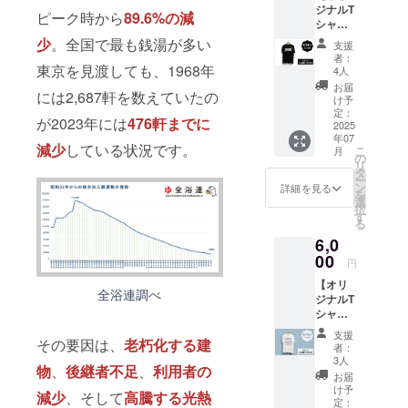
ジナルT
テッ
持ちを
ピーク時から
89.6%の減
シャツA
カーを
込め
プラ
添えて
少
。全国で最も銭湯が多い
て、お
支援
ン】（T
お届け
礼の
者：
シャツ
東京を見渡しても、1968年
しま
メッ
4人
+メッ
す。
セージ
お届
には2,687軒を数えていたの
セージ
「応援
をお送
け予
カード
した
定：
りしま
が2023年には
476軒までに
+ステッ
2025
い」と
す。 ※
年07
カー）
いうお
このリ
減少
している状況です。
こ
月
このプ
気持ち
の
ターン
リ
ロジェ
が、私
タ
は1,000
ー
クトの
たちの
ン
円のリ
詳細を見る
を
ために
大きな
選
ターン
択
デザイ
力にな
す
と同じ
る
ンし
りま
内容に
6,0
た、こ
す！
なりま
こでし
00
す。
円
か手に
【オリ
入らな
全浴連調べ
ジナルT
い限定T
シャツB
シャツ
プラ
です。
支援
その要因は、
老朽化する建
ン】（T
一緒に
者：
シャツ
このブ
3人
物
、
後継者不足
、
利用者の
+メッ
ランド
お届
セージ
の第一
け予
減少
、そして
高騰する光熱
カード
歩を歩
定：