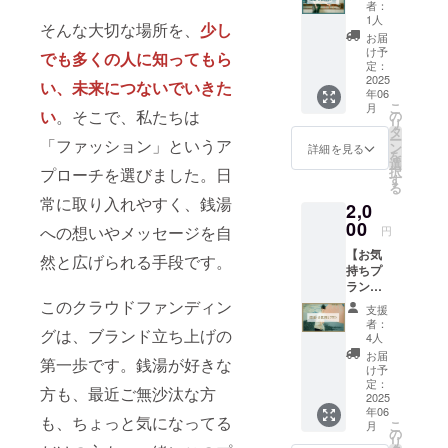
っとだ
者：
け応援
1人
そんな大切な場所を、
少し
した
お届
い」
け予
でも多くの人に知ってもら
「気持
定：
ちだけ
2025
い、未来につないでいきた
年06
でも届
こ
月
けた
い
。そこで、私たちは
の
リ
い」そ
タ
ー
「ファッション」というア
んなあ
ン
詳細を見る
を
たたか
選
択
プローチを選びました。日
いお気
す
る
持ちを
常に取り入れやすく、銭湯
2,0
カタチ
にして
00
への想いやメッセージを自
円
いただ
【お気
けるプ
然と広げられる手段です。
持ちプ
ランで
ラン】
す。応
「ちょ
このクラウドファンディン
援して
支援
っとだ
くださ
者：
グは、ブランド立ち上げの
け応援
る気持
4人
した
ちが、
お届
第一歩です。銭湯が好きな
い」
何より
け予
「気持
の力に
定：
方も、最近ご無沙汰な方
ちだけ
2025
なりま
年06
でも届
す！心
も、ちょっと気になってる
こ
月
けた
からの
の
リ
い」そ