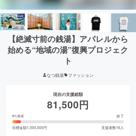
【絶滅寸前の銭湯】アパレルから
始める“地域の湯”復興プロジェク
ト
なつ銭湯
ファッション
現在の支援総額
81,500
円
終了
8
%達成
目標金額
1,000,000
円
支援者数
16
人