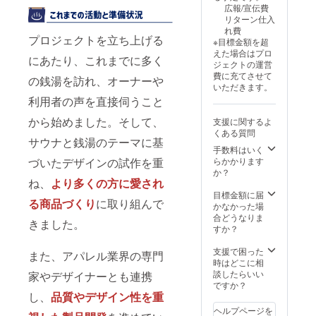
弊社へ
メール
広報/宣伝費
譲渡す
アドレ
リターン仕入
る形に
スへご
れ費
なりま
連絡さ
プロジェクトを立ち上げる
※目標金額を超
す。ご
せて頂
えた場合はプロ
自身の
きま
にあたり、これまでに多く
ジェクトの運営
サイト
す。 ◉デ
費に充てさせて
の銭湯を訪れ、オーナーや
等で販
ザイン
いただきます。
売し、
の最終
利用者の声を直接伺うこと
収益を
決定方
得るこ
法：
から始めました。そして、
支援に関するよ
とは出
ご提案
くある質問
来ませ
いただ
サウナと銭湯のテーマに基
ん。 ◉支
いた内
手数料はいく
援者と
容を元
づいたデザインの試作を重
らかかります
のやり
に最終
か？
取りの
ね、
より多くの方に愛され
調整を
方法：
行いま
目標金額に届
る商品づくり
に取り組んで
メー
す。
かなかった場
ルや専
合どうなりま
きました。
用
すか？
フォー
ムでの
支援で困った
また、アパレル業界の専門
ヒアリ
時はどこに相
ングし
談したらいい
家やデザイナーとも連携
ます。 ◉
ですか？
制作の
し、
品質やデザイン性を重
流れと
ヘルプページを