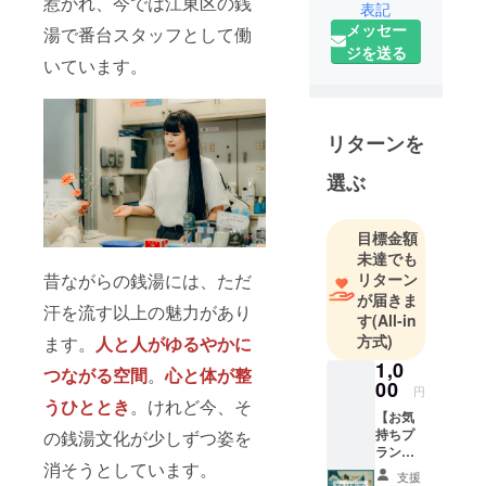
日銭湯やサ
惹かれ、今では江東区の銭
表記
ウナに通っ
メッセー
湯で番台スタッフとして働
ています♨️古
ジを送る
いています。
き良き銭湯
文化を大切
にしつつ、
リターンを
銭湯やサウ
ナの魅力を
選ぶ
SNSを通し
て多くの方
目標金額
に伝える活
未達でも
動をしてい
昔ながらの銭湯には、ただ
リターン
ます！
が届きま
汗を流す以上の魅力があり
す
(All-in
方式)
ます。
人と人がゆるやかに
1,0
つながる空間
。
心と体が整
00
円
うひととき
。けれど今、そ
【お気
持ちプ
の銭湯文化が少しずつ姿を
ラン】
消そうとしています。
「ちょ
支援