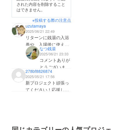
された内容を削除すること
はできません。
※投稿する際の注意点
uzutamaya
2025/06/21 22:49
リターンに銭湯の入浴
券や、入場後に使える
なつ銭湯
飲み物券とか銭湯に行
2025/06/21 23:33
くリターンを入れてほ
コメントありが
しかったです。マラソ
とうございま
278bf8826874
ン大会を開催して、そ
す！
2025/05/21 17:56
の後銭湯とか。
銭湯を楽しめる
新プロジェクト頑張っ
ようなリターン
てください！応援して
のアイデア、と
います♪
ても素敵で共感
しました。私た
ちとしても本当
は、入浴券やド
同じカテゴリーの人気プロジェ
リンク券のよう