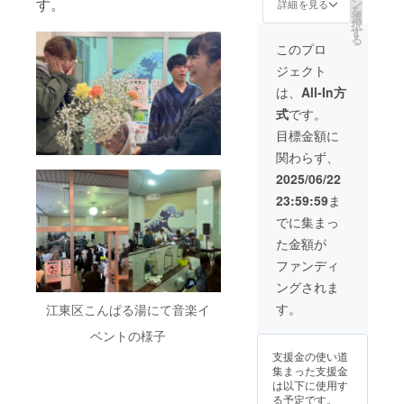
あなた
す。
枚とし
ン
詳細を見る
を
のアイ
て心を
選
択
デアが
込めて
す
る
新ブラ
お届け
このプロ
ンドのT
しま
ジェクト
シャツ
す。 ◉支
の一部
援者と
は、
All-In方
に！完
のやり
式
です。
成後
取りの
は、あ
方法：
目標金額に
なたと
メー
関わらず、
一緒に
ルや専
作った
用
2025/06/22
特別なT
フォー
23:59:59
ま
シャツ
ムでの
が新商
ヒアリ
でに集まっ
品とし
ングし
た金額が
てオン
ます。 ◉
ライン
制作の
ファンディ
ショッ
流れと
ングされま
プに掲
スケ
載さ
ジュー
す。
江東区こんぱる湯にて音楽イ
れ、い
ル：
ち早く
終了
ベントの様子
お届け
後、1週
支援金の使い道
します♪
間以内
集まった支援金
※著作権
にご登
は以下に使用す
は全て
録の
る予定です。