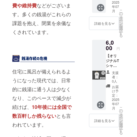
+ステッ
2025
んでく
費や維持費
などがございま
年07
カー）
れる、
こ
月
このプ
あなた
の
す。多くの銭湯がこれらの
リ
ロジェ
にぜひ
タ
ー
クトの
課題を抱え、閉業を余儀な
着てほ
ン
詳細を見る
を
ために
しい。
選
択
くされています。
デザイ
袖を通
す
る
ンし
すたび
6,0
た、こ
に、私
こでし
00
たちの
円
か手に
挑戦を
【オリ
入らな
思い出
ジナルT
い限定T
しても
シャツC
シャツ
らえた
プラ
住宅に風呂が備えられるよ
です。
ら嬉し
支援
ン】（T
一緒に
いで
者：
うになった現代では、日常
シャツ
このブ
す！
0人
+メッ
ランド
お届
的に銭湯に通う人は少なく
セージ
の第一
け予
カード
歩を歩
定：
なり、このペースで減少が
+ステッ
2025
んでく
年07
カー）
れる、
続けば、
10年後には全国で
こ
月
このプ
あなた
の
リ
ロジェ
数百軒しか残らない
とも言
にぜひ
タ
ー
クトの
着てほ
ン
詳細を見る
を
われています。
ために
しい。
選
択
デザイ
袖を通
す
る
ンし
すたび