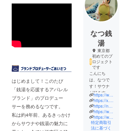
なつ銭
湯
東京都
初めてのプ
ロジェクト
です
こんにち
は、なつで
はじめまして！このたび
す！サウナ
「銭湯を応援するアパレル
が好きすぎ
https://www.instagram.com/natsu_sento1010/
ブランド」のプロデュー
て会社員を
https://x.com/natsu_sento1010
辞め、今は
https://note.com/natsu_sento1010/n/n122493db1443
サーを務めるなつです。
https://www.youtube.com/@natsusento
銭湯の番台
私は約4年前、あるきっかけ
https://www.instagram.com/iamsento_official/
で働きなが
特定商取引
からサウナや銭湯の魅力に
ら、年間300
法に基づく