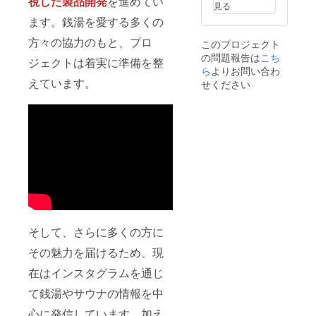
視した製品開発
を進めてい
スケ
見る
ジュー
ます。銭湯を愛する多くの
ル：
終了
方々の協力のもと、プロ
このプロジェクト
後、1週
の問題報告は
間以内
こち
ジェクトは着実に準備を整
にご登
ら
よりお問い合わ
録の
えています。
せください
メール
アドレ
スへご
連絡さ
せて頂
きま
す。 ◉デ
ザイン
の最終
決定方
法：
ご提案
いただ
そして、さらに多くの方に
いた内
容を元
その魅力を届けるため、現
に最終
在はインスタグラムを通じ
調整を
行いま
て銭湯やサウナの情報を中
す。
心に発信しています。加え