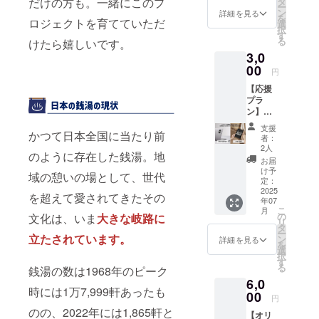
感謝を
だけの方も。一緒にこのプ
タ
ー
んなあ
込め
ン
詳細を見る
を
ロジェクトを育てていただ
たたか
て。ご
選
択
いお気
支援い
す
る
けたら嬉しいです。
持ちを
ただき
3,0
カタチ
ました
にして
00
方に
円
いただ
は、感
【応援
けるプ
謝の気
プラ
ランで
持ちを
ン】
す。応
込め
（メッ
援して
て、お
支援
かつて日本全国に当たり前
セージ
くださ
礼の
者：
カード
る気持
メッ
2人
のように存在した銭湯。地
+ステッ
ちが、
セージ
お届
カー）
何より
をお送
け予
域の憩いの場として、世代
あなた
の力に
定：
りしま
のご支
2025
なりま
す。 ※
を超えて愛されてきたその
年07
援に、
す！心
このリ
こ
月
心を込
からの
の
文化は、いま
大きな岐路に
ターン
リ
めた手
感謝を
タ
は2,000
ー
書きの
立たされています。
込め
ン
円のリ
詳細を見る
を
メッ
て。ご
選
ターン
択
セージ
支援い
す
と同じ
る
銭湯の数は1968年のピーク
カード
ただき
内容に
6,0
とブラ
ました
なりま
時には1万7,999軒あったも
ンドオ
00
方に
す。
円
リジナ
は、感
のの、2022年には1,865軒と
【オリ
ルス
謝の気