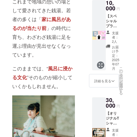
これまで地域の憩いの場と
10,
た、こ
に、私
こでし
000
たちの
円
して愛されてきた銭湯。若
か手に
挑戦を
【スペ
入らな
思い出
者の多くは「
家に風呂があ
シャル
い限定T
しても
プラ
シャツ
らえた
るのが当たり前
」の時代に
ン】
です。
ら嬉し
支援
（A・B
育ち、わざわざ銭湯に足を
一緒に
いで
者：
デザイ
このブ
す！
2人
運ぶ理由が見出せなくなっ
ンTシャ
ランド
お届
ツ2枚
の第一
け予
ています。
+メッ
歩を歩
定：
セージ
2025
んでく
年07
カード
れる、
このままでは、“
風呂に浸か
こ
月
+ステッ
あなた
の
リ
カー）T
にぜひ
タ
る文化
”そのものが縮小して
ー
シャツ
着てほ
ン
詳細を見る
を
は気分
しい。
いくかもしれません。
選
択
で着分
袖を通
す
る
けたい
すたび
30,
し、誰
に、私
かとお
000
たちの
円
揃いに
挑戦を
【オリ
もでき
思い出
ジナルT
ちゃう2
しても
シャツ
枚セッ
らえた
制作】
ト！感
ら嬉し
支援
世界に
謝の
いで
者：