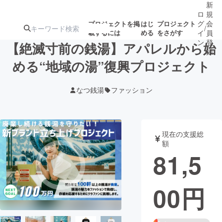
新
ロ
規
グ
会
プロジェクトを掲
はじ
プロジェクト
/
載するには
める
をさがす
イ
員
ン
登
【絶滅寸前の銭湯】アパレルから始
録
める“地域の湯”復興プロジェクト
人気のプロ
注目のリ
注目の新着プロ
募集終了が近いプ
もうすぐ公開
なつ銭湯
ファッション
ジェクト
ターン
ジェクト
ロジェクト
されます
アート・写真
音楽
現在の支援総
額
81,5
テクノロジー・ガジェット
ゲーム・サ
00
円
映像・映画
書籍・雑誌
ビジネス・起業
チャレンジ