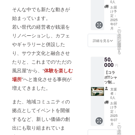
一つだ
メッ
す！
0人
けの特
セージ
お届
そんな中でも新たな動きが
別なT
カード
け予
シャツ
と、
定：
始まっています。
を、一
2025
ちょっ
年07
緒に
と貼り
若い世代の経営者が銭湯を
こ
月
作って
たくな
の
リ
みませ
リノベーションし、カフェ
るオリ
タ
ー
んか？
ジナル
ン
詳細を見る
を
やギャラリーと併設した
あなた
ステッ
選
択
の想い
カー付
す
り、サウナ文化と融合させ
る
やアイ
き。あ
50,
デアを
なたの
たりと、これまでの“ただの
込めた
000
応援
円
デザイ
が、次
風呂屋”から、“
体験を楽しむ
【コラ
ンをも
の一歩
ボTシャ
とに、
場所
”へと進化させる事例が
を踏み
ツ制
オリジ
出す力
作】
増えてきました。
ナルT
になり
支援
「こん
シャツ
ます！
者：
なデザ
を制作
0人
また、地域コミュニティの
イン着
しま
お届
たい」
す。完
け予
拠点としてイベントを開催
「この
成したT
定：
言葉入
2025
シャツ
するなど、新しい価値の創
年07
れてほ
は、あ
こ
月
しい」
なただ
の
出にも取り組まれていま
リ
など、
けの一
タ
ー