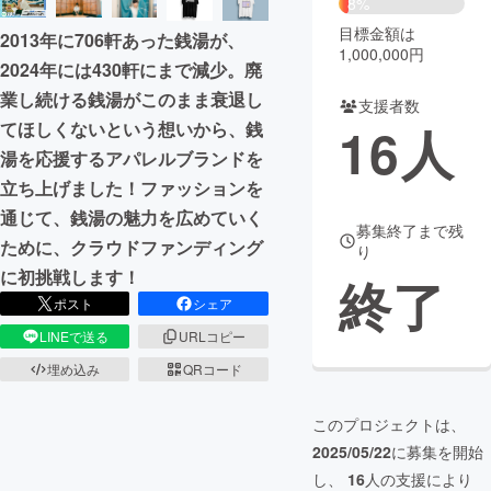
8%
目標金額は
2013年に706軒あった銭湯が、
まちづくり・地域活性化
1,000,000円
2024年には430軒にまで減少。廃
業し続ける銭湯がこのまま衰退し
支援者数
CAMPFIRE for Social Good
CAMPFIRE Creation
16
人
てほしくないという想いから、銭
CAMPFIREふるさと納税
machi-ya
コミュニティ
湯を応援するアパレルブランドを
立ち上げました！ファッションを
通じて、銭湯の魅力を広めていく
募集終了まで残
ために、クラウドファンディング
り
に初挑戦します！
終了
ポスト
シェア
LINEで送る
URLコピー
埋め込み
QRコード
このプロジェクトは、
2025/05/22
に募集を開始
し、
16
人の支援により