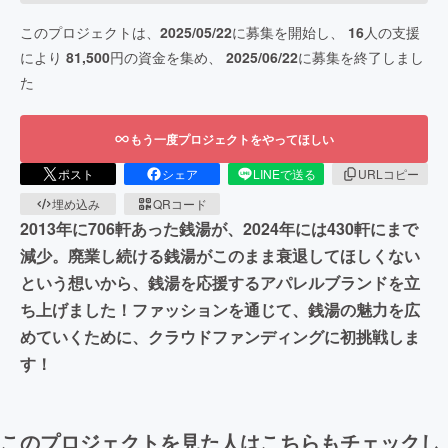
このプロジェクトは、
2025/05/22
に募集を開始し、
16
人の支援
により
81,500
円の資金を集め、
2025/06/22
に募集を終了しまし
た
もう一度プロジェクトをやってほしい
ポスト
シェア
LINEで送る
URLコピー
埋め込み
QRコード
2013年に706軒あった銭湯が、2024年には430軒にまで
減少。廃業し続ける銭湯がこのまま衰退してほしくない
という想いから、銭湯を応援するアパレルブランドを立
ち上げました！ファッションを通じて、銭湯の魅力を広
めていくために、クラウドファンディングに初挑戦しま
す！
このプロジェクトを見た人はこちらもチェックし