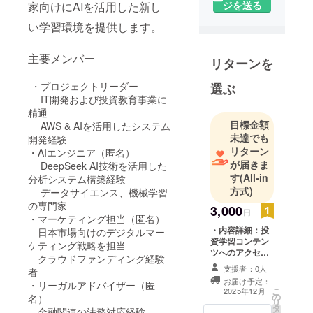
ジを送る
家向けにAIを活用した新し
い学習環境を提供します。
主要メンバー
リターンを
・プロジェクトリーダー
選ぶ
IT開発および投資教育事業に
精通
目標金額
AWS & AIを活用したシステム
未達でも
開発経験
リターン
・AIエンジニア（匿名）
が届きま
DeepSeek AI技術を活用した
す
(All-in
分析システム構築経験
方式)
データサイエンス、機械学習
の専門家
3,000
円
・マーケティング担当（匿名）
・内容詳細：投
日本市場向けのデジタルマー
資学習コンテン
ケティング戦略を担当
ツへのアクセス
クラウドファンディング経験
権（3ヶ月） ・
支援者：0人
者
提供方法：メー
お届け予定：
・リーガルアドバイザー（匿
ルにて専用アク
こ
2025年12月
の
セスコードを配
名）
リ
タ
布 ・注意事項：
金融関連の法務対応経験