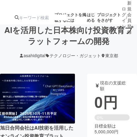
新
ロ
規
グ
会
プロジェクトを掲
はじ
プロジェクト
/
載するには
める
をさがす
イ
員
ン
登
AIを活用した日本株向け投資教育プ
録
ラットフォームの開発
人気のプロ
注目のリ
注目の新着プロ
募集終了が近いプ
もうすぐ公開
asahidigital
テクノロジー・ガジェット
東京都
ジェクト
ターン
ジェクト
ロジェクト
されます
アート・写真
音楽
現在の支援総
額
0
円
テクノロジー・ガジェット
ゲーム・サ
映像・映画
書籍・雑誌
0%
目標金額は
旭日合同会社はAI技術を活用した
5,000,000円
ビジネス・起業
チャレンジ
オンライン投資教育プラット