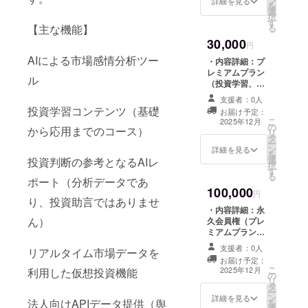
ン
専用アクセス
詳細を見る
を
選
コードおよび
択
す
PDF形式のレ
【主な機能】
る
ポートを毎月送
30,000
付 ・注意事項：
円
レポートは毎月
AIによる市場感情分析ツー
・内容詳細：プ
末日に送付 ・有
レミアムプラン
効期限：コード
ル
（投資学習、AI
配布後、1年間有
分析ツール、仮
効
支援者：0人
想投資機能）利
投資学習コンテンツ（基礎
お届け予定：
用権（6ヶ月）
こ
2025年12月
の
・提供方法：
から応用までのコース）
リ
タ
メールにて専用
ー
ン
アクセスコード
詳細を見る
を
選
投資判断の参考となるAIレ
を配布 ・注意事
択
す
項：利用期間は
る
ポート（分析データであ
コード入力後6ヶ
100,000
月間です。 ・有
円
り、投資助言ではありませ
効期限：コード
・内容詳細：永
配布後、1年間有
ん）
久会員権（プレ
効
ミアムプランへ
の無期限アクセ
支援者：0人
リアルタイム市場データを
ス） ・提供方
お届け予定：
法：メールにて
こ
2025年12月
利用した仮想投資機能
の
永久利用可能な
リ
タ
専用アカウント
ー
ン
を配布 ・注意事
詳細を見る
法人向けAPIデータ提供（舆
を