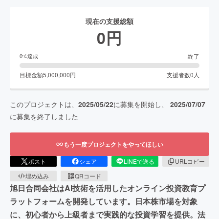
現在の支援総額
0
円
終了
0
%達成
目標金額
5,000,000
円
支援者数
0
人
このプロジェクトは、
2025/05/22
に募集を開始し、
2025/07/07
に募集を終了しました
もう一度プロジェクトをやってほしい
ポスト
シェア
LINEで送る
URLコピー
埋め込み
QRコード
旭日合同会社はAI技術を活用したオンライン投資教育プ
ラットフォームを開発しています。日本株市場を対象
に、初心者から上級者まで実践的な投資学習を提供。法