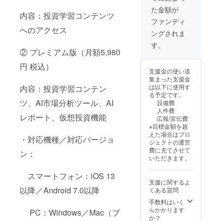
た金額が
内容：投資学習コンテンツ
ファンディ
へのアクセス
ングされま
す。
② プレミアム版（月額5,980
円 税込）
支援金の使い道
集まった支援金
は以下に使用す
内容：投資学習コンテン
る予定です。
ツ、AI市場分析ツール、AI
設備費
人件費
レポート、仮想投資機能
広報/宣伝費
※目標金額を超
えた場合はプロ
・対応機種／対応バージョ
ジェクトの運営
費に充てさせて
ン：
いただきます。
スマートフォン：iOS 13
支援に関するよ
以降／Android 7.0以降
くある質問
手数料はいく
らかかります
PC：Windows／Mac（ブ
か？