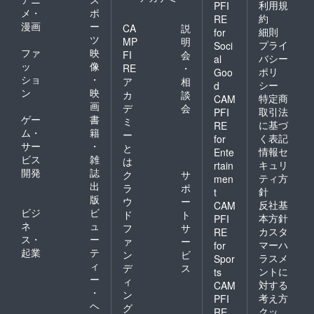
利用規
PFI
メ・
ポ
約
RE
漫画
ー
CA
説
細則
for
ツ
MP
明
プライ
Soci
ファ
映
FI
会
バシー
al
ッ
像
RE
・
ポリ
Goo
ショ
・
ア
相
シー
d
ン
映
カ
談
特定商
CAM
画
デ
会
取引法
PFI
ゲー
書
ミ
に基づ
RE
ム・
籍
ー
く表記
for
サー
・
と
情報セ
Ente
ビス
雑
は
キュリ
rtain
開発
誌
ク
サ
ティ方
men
出
ラ
ポ
針
t
版
ウ
ー
反社基
CAM
ビジ
ビ
ド
ト
本方針
PFI
ネ
ュ
フ
サ
カスタ
RE
ス・
ー
ァ
ー
マーハ
for
起業
テ
ン
ビ
ラスメ
Spor
ィ
デ
ス
ントに
ts
ー
ィ
対する
CAM
・
ン
考え方
PFI
ヘ
グ
クッ
RE