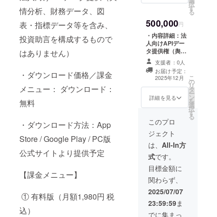
選
項：他人への譲
択
す
渡は禁止です。
情分析、財務データ、図
る
・有効期限：
500,000
表・指標データ等を含み、
サービス提供期
円
間中（事業が続
・内容詳細：法
投資助言を構成するもので
く限り有効）
人向けAPIデー
タ提供権（舆情
はありません）
分析、財務デー
支援者：0人
タ、図表・指標
お届け予定：
・ダウンロード価格／課金
データ等）（1年
こ
2025年12月
の
間） ・提供方
リ
メニュー： ダウンロード：
タ
法：メールにて
ー
ン
API接続用の専
詳細を見る
を
無料
選
用キーを配布 ・
択
す
注意事項：API
る
キーの第三者へ
このプロ
・ダウンロード方法：App
の譲渡・再販は
ジェクト
禁止です。API
Store / Google Play / PC版
データは投資助
は、
All-In方
公式サイトより提供予定
言に該当しませ
式
です。
ん。 ・有効期
限：提供開始か
目標金額に
【課金メニュー】
ら1年間
関わらず、
2025/07/07
① 有料版（月額1,980円 税
23:59:59
ま
込）
でに集まっ