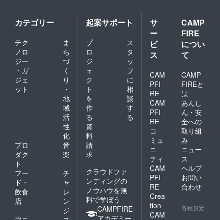
カテゴリー
起案サポート
サ
CAMP
ー
FIRE
テク
ま
プ
ス
ビ
につい
ノロ
ち
ロ
タ
ス
て
ジー
づ
ジ
ッ
・ガ
く
ェ
フ
CAM
CAMP
ジェ
り
ク
に
PFI
FIREと
ット
・
ト
相
RE
は
地
を
談
CAM
あんし
域
作
す
PFI
ん・安
活
る
る
RE
全への
性
資
コ
取り組
化
料
ミュ
み
プロ
音
請
ニ
ニュー
ダク
楽
求
ティ
ス
ト
CAM
ヘルプ
クラウドファ
フー
チ
PFI
お問い
ンディングの
ド・
ャ
RE
合わせ
ノウハウを無
飲食
レ
Crea
料で学ぼう
店
ン
tion
各種規定
CAMPFIRE
ジ
CAM
アカデミー
アニ
ス