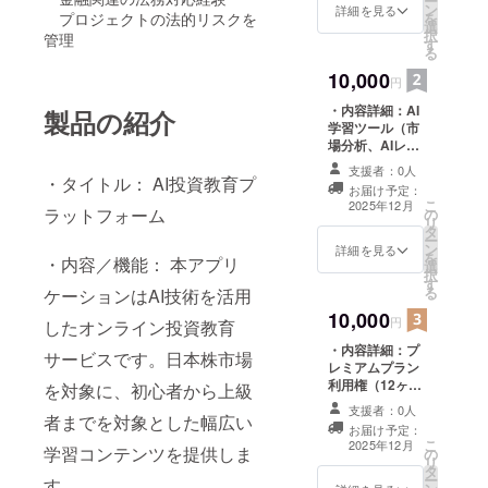
ー
ン
利用期間はコー
詳細を見る
プロジェクトの法的リスクを
を
選
ド入力後3ヶ月間
択
管理
す
です。 ・有効期
る
限：コード配布
10,000
後、1年間有効
円
・内容詳細：AI
製品の紹介
学習ツール（市
場分析、AIレ
ポート機能）利
支援者：0人
用権（2ヶ月）
・タイトル： AI投資教育プ
お届け予定：
・提供方法：
こ
2025年12月
ラットフォーム
の
メールにて専用
リ
タ
アクセスコード
ー
ン
を配布 ・注意事
詳細を見る
を
・内容／機能： 本アプリ
選
項：利用期間は
択
す
コード入力後1ヶ
る
ケーションはAI技術を活用
月間です。 ・有
10,000
効期限：コード
円
したオンライン投資教育
配布後、1年間有
・内容詳細：プ
効
サービスです。日本株市場
レミアムプラン
利用権（12ヶ
を対象に、初心者から上級
月）＋限定AI市
支援者：0人
者までを対象とした幅広い
場分析レポート
お届け予定：
（月1回×12ヶ月
こ
2025年12月
学習コンテンツを提供しま
の
分） ・提供方
リ
タ
法：メールにて
ー
す。