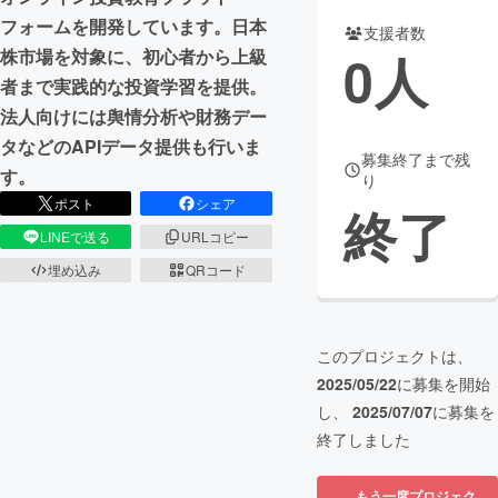
フォームを開発しています。日本
支援者数
まちづくり・地域活性化
0
人
株市場を対象に、初心者から上級
者まで実践的な投資学習を提供。
CAMPFIRE for Social Good
CAMPFIRE Creation
法人向けには舆情分析や財務デー
CAMPFIREふるさと納税
machi-ya
コミュニティ
タなどのAPIデータ提供も行いま
募集終了まで残
す。
り
ポスト
シェア
終了
LINEで送る
URLコピー
埋め込み
QRコード
このプロジェクトは、
2025/05/22
に募集を開始
し、
2025/07/07
に募集を
終了しました
もう一度プロジェク