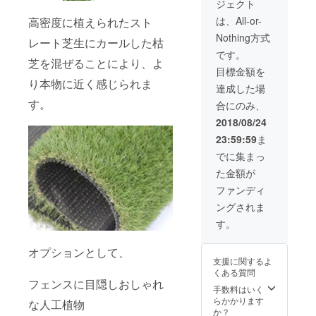
ジェクト
限定
（その
は、All-or-
高密度に植えられたスト
他の地
Nothing方式
域の方
レート芝生にカールした枯
はご相
です。
芝を混ぜることにより、よ
談くだ
目標金額を
さい）
り本物に近く感じられま
※30㎡前
達成した場
後に限
す。
合にのみ、
らせて
頂きま
2018/08/24
す（お
23:59:59
ま
庭の広
さが超
でに集まっ
える場
た金額が
合は、
ご相談
ファンディ
くださ
ングされま
い）
す。
オプションとして、
支援に関するよ
くある質問
フェンスに目隠しおしゃれ
手数料はいく
らかかります
な人工植物
か？