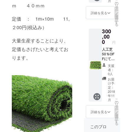
こ
月
隠し人
の
ｍ ４０ｍｍ
リ
工植物6
タ
ー
枚（40
ン
詳細を見る
を
㎝×60
選
定価 ： 1m×10m 11,
択
㎝/1
す
る
枚）
２00円(税込み）
300
,00
大量生産することにより、
0
円
定価もさげたいと考えてお
人工芝
50％OF
ります。
Fにてご
提供致
支援
しま
者：
す。
0人
+おしゃ
お届
れな目
け予
隠し人
定：
工植物
2018
年11
15枚
こ
月
（40㎝
の
リ
×60㎝/1
タ
ー
枚） ＋
ン
詳細を見る
を
プロに
選
択
より施
す
る
工 ※東
このプロ
海地区