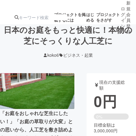
新
ロ
規
グ
会
プロジェクトを掲
はじ
プロジェクト
/
載するには
める
をさがす
イ
員
ン
登
日本のお庭をもっと快適に！本物の
録
芝にそっくりな人工芝に
人気のプロ
注目のリ
注目の新着プロ
募集終了が近いプ
もうすぐ公開
koko6
ビジネス・起業
ジェクト
ターン
ジェクト
ロジェクト
されます
アート・写真
音楽
現在の支援総
額
0
円
テクノロジー・ガジェット
ゲーム・サ
「お庭をおしゃれな芝生にした
映像・映画
書籍・雑誌
0%
い！」「お庭の草取りが大変」と
目標金額は
の思いから、人工芝を敷き詰めよ
3,000,000円
ビジネス・起業
チャレンジ