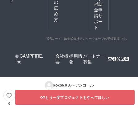
ド
の
補助
広
金申
め
請サ
方
ポー
ト
「QRコード」は株式会社デンソーウェーブの登録商標です。
© CAMPFIRE,
会社概
採用情
パートナー
Inc.
要
報
募集
koko6
さんへアンコール
もう一度プロジェクトをやってほしい
0