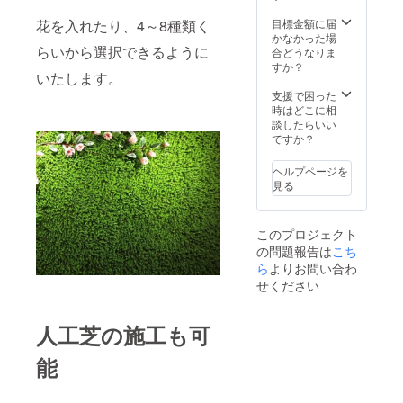
花を入れたり、4～8種類く
目標金額に届
かなかった場
らいから選択できるように
合どうなりま
すか？
いたします。
支援で困った
時はどこに相
談したらいい
ですか？
ヘルプページを
見る
このプロジェクト
の問題報告は
こち
ら
よりお問い合わ
せください
人工芝の施工も可
能