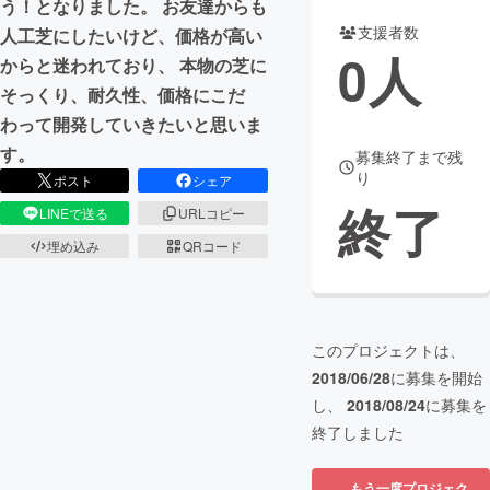
う！となりました。 お友達からも
支援者数
人工芝にしたいけど、価格が高い
まちづくり・地域活性化
0
人
からと迷われており、 本物の芝に
そっくり、耐久性、価格にこだ
CAMPFIRE for Social Good
CAMPFIRE Creation
わって開発していきたいと思いま
CAMPFIREふるさと納税
machi-ya
コミュニティ
す。
募集終了まで残
り
ポスト
シェア
終了
LINEで送る
URLコピー
埋め込み
QRコード
このプロジェクトは、
2018/06/28
に募集を開始
し、
2018/08/24
に募集を
終了しました
もう一度プロジェク