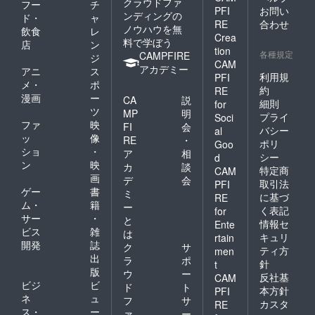
クラウドファ
フー
チ
PFI
お問い
ンディングの
ド・
ャ
RE
合わせ
ノウハウを無
飲食
レ
Crea
料で学ぼう
店
ン
tion
各種規定
CAMPFIRE
ジ
CAM
アカデミー
アニ
ス
利用規
PFI
メ・
ポ
約
RE
漫画
ー
CA
説
細則
for
ツ
MP
明
プライ
Soci
ファ
映
FI
会
バシー
al
ッ
像
RE
・
ポリ
Goo
ショ
・
ア
相
シー
d
ン
映
カ
談
特定商
CAM
画
デ
会
取引法
PFI
ゲー
書
ミ
に基づ
RE
ム・
籍
ー
く表記
for
サー
・
と
情報セ
Ente
ビス
雑
は
キュリ
rtain
開発
誌
ク
サ
ティ方
men
出
ラ
ポ
針
t
版
ウ
ー
反社基
CAM
ビジ
ビ
ド
ト
本方針
PFI
ネ
ュ
フ
サ
カスタ
RE
ス・
ー
ァ
ー