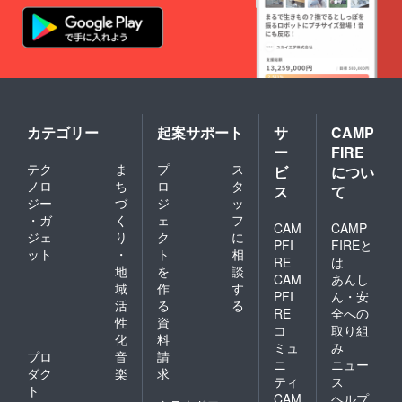
カテゴリー
起案サポート
サ
CAMP
ー
FIRE
テク
ま
プ
ス
ビ
につい
ノロ
ち
ロ
タ
ス
て
ジー
づ
ジ
ッ
・ガ
く
ェ
フ
CAM
CAMP
ジェ
り
ク
に
PFI
FIREと
ット
・
ト
相
RE
は
地
を
談
CAM
あんし
域
作
す
PFI
ん・安
活
る
る
RE
全への
性
資
コ
取り組
化
料
ミュ
み
プロ
音
請
ニ
ニュー
ダク
楽
求
ティ
ス
ト
CAM
ヘルプ