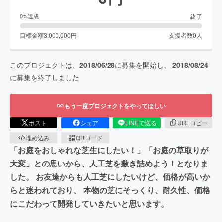
終了
0
%達成
目標金額
3,000,000
円
支援者数
0
人
このプロジェクトは、
2018/06/28
に募集を開始し、
2018/08/24
に募集を終了しました
もう一度プロジェクトをやってほしい
ポスト
シェア
LINEで送る
URLコピー
埋め込み
QRコード
「お庭をおしゃれな芝生にしたい！」「お庭の草取りが
大変」との思いから、人工芝を敷き詰めよう！となりま
した。 お友達からも人工芝にしたいけど、価格が高いか
らと迷われており、 本物の芝にそっくり、耐久性、価格
にこだわって開発していきたいと思います。