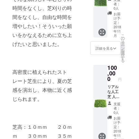
30％OF
者：
時間をなくし、芝刈りの時
Fにてご
0人
提供致
お届
間をなくし、自由な時間を
しま
け予
す。
定：
増やしたい！そういった願
+おしゃ
2018
年11
れな目
いをかなえるために立ち上
こ
月
隠し人
の
リ
工植物3
タ
げたいと思いました。
ー
枚（40
ン
詳細を見る
を
㎝×60
選
択
㎝/1
す
る
枚）
100
高密度に植えられたスト
,00
0
円
レート芝生により、夏の芝
リアル
感を演出し、本物に近く感
な人工
芝 人工
じられます。
芝
支援
50％OF
者：
Fにてご
0人
提供致
お届
しま
け予
芝高：１０ｍｍ ２０ｍ
す。
定：
+おしゃ
2018
ｍ ３０ｍｍ ３５ｍ
年11
れな目