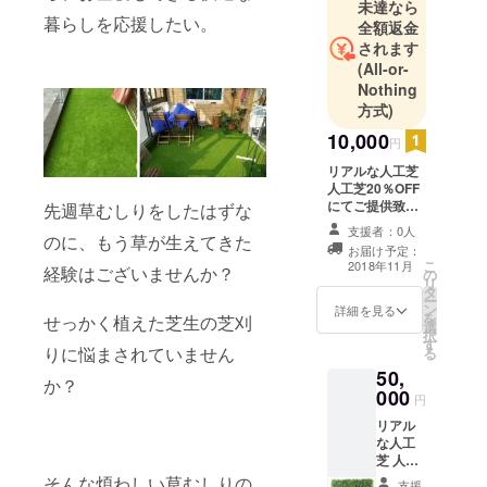
未達なら
暮らしを応援したい。
全額返金
されます
(All-or-
Nothing
方式)
10,000
円
リアルな人工芝
人工芝20％OFF
にてご提供致し
先週草むしりをしたはずな
ます。
支援者：0人
のに、もう草が生えてきた
お届け予定：
こ
2018年11月
経験はございませんか？
の
リ
タ
ー
ン
詳細を見る
を
せっかく植えた芝生の芝刈
選
択
す
りに悩まされていません
る
50,
か？
000
円
リアル
な人工
芝 人工
芝
そんな煩わしい草むしりの
支援