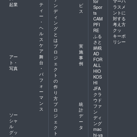
マーハ
for
起業
テ
ン
ビ
ラスメ
Spor
ィ
デ
ス
ントに
ts
ー
ィ
対する
CAM
・
ン
考え方
PFI
ヘ
グ
クッ
RE
ル
と
キーポ
ふる
ス
は
リシー
さと
ケ
プ
実
納税
ア
ロ
施
AD
アー
舞
ジ
事
FOR
ト・
台
ェ
例
ALL
写真
・
ク
HIO
パ
ト
KOS
フ
の
HI
ォ
作
JFA
ー
り
クラ
マ
方
ウド
ン
プ
統
ファ
ス
ロ
計
ン
ソー
ジ
デ
ディ
シャ
ェ
ー
ング
ル
ク
タ
mac
グッ
ト
hi-ya