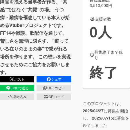
障害を抱える当事者が作る、“共
3,510,000円
感”ではなく“共闘”の場。 うつ
まちづくり・地域活性化
病・難病を罹患している本人が始
支援者数
0
人
めるVtuberプロジェクトです。
CAMPFIRE for Social Good
CAMPFIRE Creation
FF14や雑談、歌配信を通じて、
CAMPFIREふるさと納税
machi-ya
コミュニティ
苦しさを無理に隠さず、 “闘って
いる在りのままの姿”で繋がれる
募集終了まで残
場所を作ります。 この想いを実現
り
させるためにご協力をお願いしま
終了
す。
ポスト
シェア
LINEで送る
URLコピー
埋め込み
QRコード
このプロジェクトは、
2025/04/27
に募集を開始
し、
2025/07/15
に募集を
終了しました