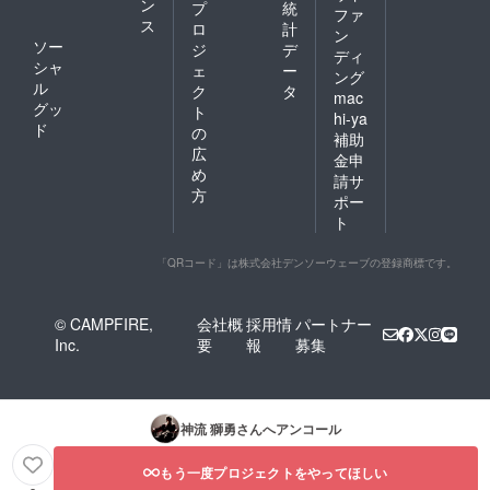
ン
プ
統
ファ
ス
ロ
計
ン
ソー
ジ
デ
ディ
シャ
ェ
ー
ング
ル
ク
タ
mac
グッ
ト
hi-ya
ド
の
補助
広
金申
め
請サ
方
ポー
ト
「QRコード」は株式会社デンソーウェーブの登録商標です。
© CAMPFIRE,
会社概
採用情
パートナー
Inc.
要
報
募集
神流 獅勇
さんへアンコール
もう一度プロジェクトをやってほしい