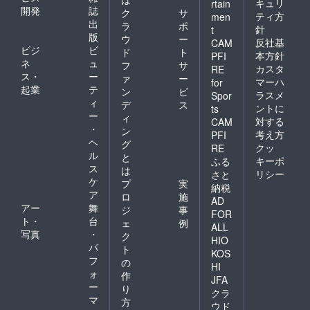
キュリ
rtain
開発
誌
ク
サ
ティ方
men
出
ラ
ポ
針
t
版
ウ
ー
反社基
CAM
ビジ
ビ
ド
ト
本方針
PFI
ネ
ュ
フ
サ
カスタ
RE
ス・
ー
ァ
ー
マーハ
for
起業
テ
ン
ビ
ラスメ
Spor
ィ
デ
ス
ントに
ts
ー
ィ
対する
CAM
・
ン
考え方
PFI
ヘ
グ
クッ
RE
ル
と
キーポ
ふる
ス
は
リシー
さと
ケ
プ
実
納税
ア
ロ
施
AD
アー
舞
ジ
事
FOR
ト・
台
ェ
例
ALL
写真
・
ク
HIO
パ
ト
KOS
フ
の
HI
ォ
作
JFA
ー
り
クラ
マ
方
ウド