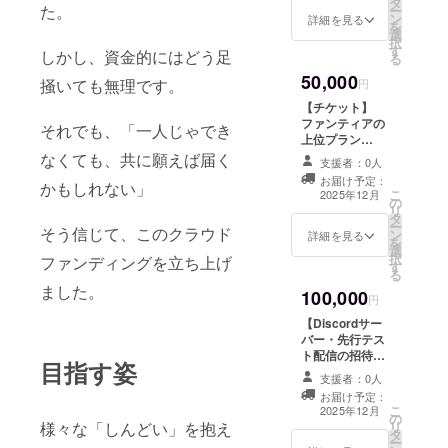
タ
送付先の情報を
た。
ー
ン
入力してくださ
詳細を見る
を
選
い。 ・収録時
択
す
間：約１分 ・提
しかし、資金的にはどう足
る
供方法：メール
50,000
掻いても無理です。
にてmp3.を送付
円
します
【チケット】
ファンティアの
それでも、「一人じゃでき
上位プラン
（1000円）のチ
なくても、共に願えば届く
支援者：0人
ケット３カ月分
お届け予定：
かもしれない」
を提供します。
こ
2025年12月
の
過去の「歌って
リ
タ
みた」の限定公
ー
そう信じて、このクラウド
ン
開を掲載してい
詳細を見る
を
選
ます。 送付先の
択
ファンディングを立ち上げ
す
情報を入力して
る
ください ・有効
ました。
100,000
期間：2025年12
円
月〜2026年2月
【Discordサー
までの３か月間
バー・先行テス
ト配信の招待】
目指す姿
専用のDiscord
支援者：0人
サーバーへのご
お届け予定：
招待。 企画案や
こ
2025年12月
の
リクエストを可
様々な「しんどい」を抱え
リ
タ
能な限り受け付
ー