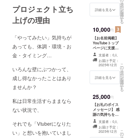
リ
タ
送付先の情報を
プロジェクト立ち
ー
ン
入力してくださ
詳細を見る
を
選
い 【お名前掲
択
上げの理由
す
載】 YouTube初
る
回配信時の概要
10,000
欄に、支援者様
円
のお名前（ニッ
「やってみたい」気持ちが
【お名前掲載】
クネーム）を掲
YouTubeトップ
載します。 ・掲
あっても、体調・環境・お
ページに支援者
載方法：文字の
様のお名前
み、ロゴ／バ
金・タイミング…
支援者：0人
（ニックネー
ナーの掲載は不
お届け予定：
ム）を掲載しま
可 ・掲載順：高
こ
2025年12月
の
す。 ・掲載期
いろんな壁にぶつかって、
額支援者様順 ・
リ
タ
間：１年間 ・掲
支援時、必ず備
ー
ン
成し得なかったことはあり
載方法：文字の
詳細を見る
考欄に希望され
を
選
み、ロゴ／バ
るお名前をご記
択
ませんか？
す
ナーの掲載は不
入ください。
る
可 ・掲載順：高
25,000
額支援者様順 ・
円
私は日常生活すらままなら
支援時、必ず備
【お礼のボイス
考欄に希望され
ない状況で、
メッセージ】 感
るお名前をご記
謝の気持ちを込
入ください。
めて、お名前呼
支援者：0人
それでも「Vtuberになりた
びでのお礼のボ
お届け予定：
イスメッセージ
こ
2025年12月
い」と想いを抱いていまし
の
をお送りします
リ