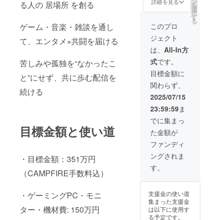
ン
けます。 送付先
詳細を見る
る人の 居場所 を創る
を
選
の情報を入力し
択
す
てください
る
ゲーム・音楽・雑談を通し
このプロ
ジェクト
て、エンタメ×共闘を届ける
は、
All-In方
式
です。
苦しみや孤独を“なかったこ
目標金額に
と”にせず、共に歩む配信を
関わらず、
続ける
2025/07/15
23:59:59
ま
でに集まっ
目標金額と使い道
た金額が
ファンディ
ングされま
・目標金額：351万円
す。
（CAMPFIRE手数料込）
支援金の使い道
・ゲーミングPC・モニ
集まった支援金
ター・機材費: 150万円
は以下に使用す
る予定です。