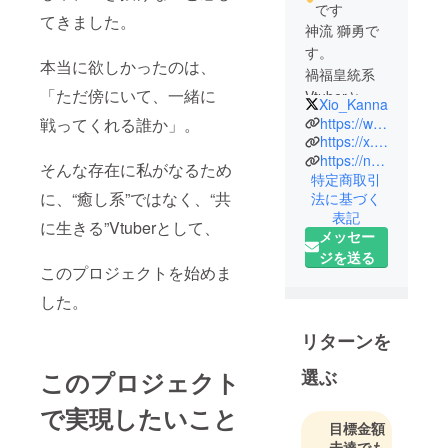
です
てきました。
神流 獅勇で
す。
本当に欲しかったのは、
禍福皇統系
「ただ傍にいて、一緒に
Vtuberとし
Xio_Kanna
て活動(準備
https://www.youtube.com/@Xio-Kanna_Official
戦ってくれる誰か」。
中)です。
https://x.com/Xio_Kanna
https://note.com/xio_kanna
そんな存在に私がなるため
特定商取引
に、“癒し系”ではなく、“共
法に基づく
表記
に生きる”Vtuberとして、
メッセー
ジを送る
このプロジェクトを始めま
した。
リターンを
選ぶ
このプロジェクト
で実現したいこと
目標金額
未達でも