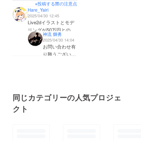
※投稿する際の注意点
Hare_Yairi
2025/04/30 12:45
Live2dイラストとモデ
リングが50万円とのこ
神流 獅勇
とですが、見積もりや
2025/04/30 14:04
依頼などは出されてい
お問い合わせ有
ますか？
り難うございま
それとも料金表を確認
す。
しただけですか？
クリエイター様
の提示されてい
る料金表からこ
ちらが要望して
同じカテゴリーの人気プロジェ
いる内容を算出
クト
した内容となり
ます。
また、「Live2d
イラストとモデ
リング等」が正