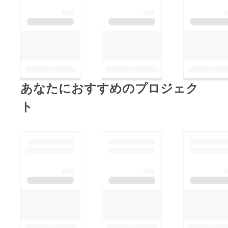
しい表記となり
ますので、ここ
で訂正させてい
ただきます。
見積もり・依頼
はご多忙なクリ
エイター様の時
あなたにおすすめのプロジェク
間を割く事やプ
ト
ロジェクトが今
回で完遂できな
かった場合に冷
やかしと捉え兼
ねない言動は、
不誠実と考えて
になります。
その他において
もかかった費用
については税務
申告で申告の義