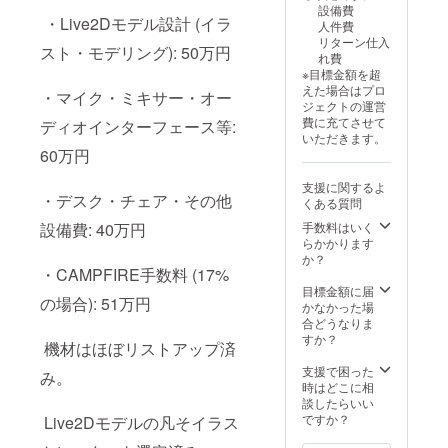
設備費
・Live2Dモデル設計 (イラ
人件費
リターン仕入
スト・モデリング): 50万円
れ費
※目標金額を超
えた場合はプロ
・マイク・ミキサー・オー
ジェクトの運営
費に充てさせて
ディオインターフェース等:
いただきます。
60万円
支援に関するよ
・デスク・チェア・その他
くある質問
設備費: 40万円
手数料はいく
らかかります
か？
・CAMPFIRE手数料 (17%
目標金額に届
の場合): 51万円
かなかった場
合どうなりま
すか？
機材はほぼリストアップ済
支援で困った
み。
時はどこに相
談したらいい
ですか？
Live2Dモデルの凡そイラス