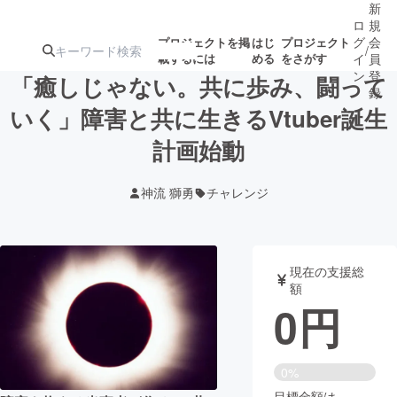
新
ロ
規
グ
会
プロジェクトを掲
はじ
プロジェクト
/
載するには
める
をさがす
イ
員
ン
登
「癒しじゃない。共に歩み、闘って
録
いく」障害と共に生きるVtuber誕生
計画始動
人気のプロ
注目のリ
注目の新着プロ
募集終了が近いプ
もうすぐ公開
ジェクト
ターン
ジェクト
ロジェクト
されます
神流 獅勇
チャレンジ
アート・写真
音楽
現在の支援総
テクノロジー・ガジェット
ゲーム・サ
額
0
円
映像・映画
書籍・雑誌
0%
ビジネス・起業
チャレンジ
目標金額は