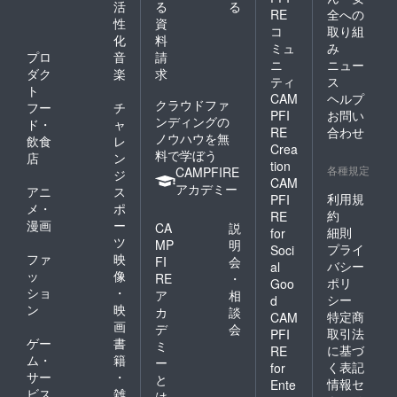
活
る
る
RE
全への
性
資
コ
取り組
化
料
ミュ
み
プロ
音
請
ニ
ニュー
ダク
楽
求
ティ
ス
ト
CAM
ヘルプ
クラウドファ
フー
チ
PFI
お問い
ンディングの
ド・
ャ
RE
合わせ
ノウハウを無
飲食
レ
Crea
料で学ぼう
店
ン
tion
各種規定
CAMPFIRE
ジ
CAM
アカデミー
アニ
ス
利用規
PFI
メ・
ポ
約
RE
漫画
ー
CA
説
細則
for
ツ
MP
明
プライ
Soci
ファ
映
FI
会
バシー
al
ッ
像
RE
・
ポリ
Goo
ショ
・
ア
相
シー
d
ン
映
カ
談
特定商
CAM
画
デ
会
取引法
PFI
ゲー
書
ミ
に基づ
RE
ム・
籍
ー
く表記
for
サー
・
と
情報セ
Ente
ビス
雑
は