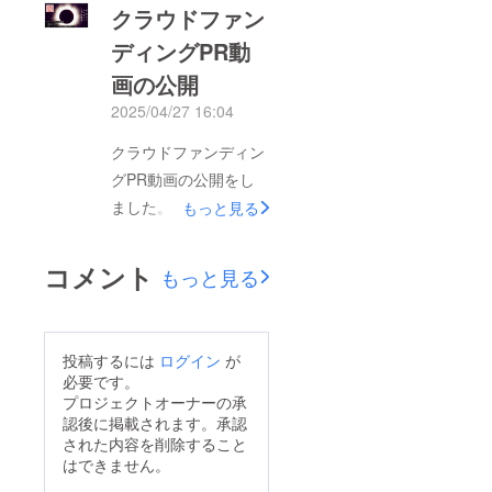
クラウドファン
散だけでも助かりま
ディングPR動
す。可処分所得を投資
画の公開
していただければ幸い
です。
2025/04/27 16:04
クラウドファンディン
グPR動画の公開をし
ました。良かったら
もっと見る
チャンネル登録、評価
と拡散だけでもお願い
コメント
もっと見る
いたします。
投稿するには
ログイン
が
必要です。
プロジェクトオーナーの承
認後に掲載されます。承認
された内容を削除すること
はできません。