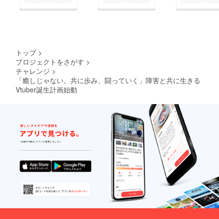
務がありますの
で、全て経費に
なるよう１円た
りとも私的支出
トップ
>
にせず、Vtuber
プロジェクトをさがす
>
としての活動経
チャレンジ
>
費にさせていた
「癒しじゃない。共に歩み、闘っていく」障害と共に生きる
Vtuber誕生計画始動
だきます。