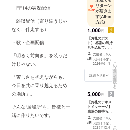
リターン
・FF14の実況配信
が届きま
す
(All-in
・雑談配信（寄り添うじゃ
方式)
なく、伴走する）
1,000
円
【お礼のポス
・歌・企画配信
ト】 感謝の気持
ちを込めて、お
礼のポスト(X使
支援者：0人
「明るく前向き」を装うだ
用)を投稿しま
お届け予定：
す。 読んでいた
けじゃない。
こ
2026年01月
の
だきたいお名前
リ
タ
を記載してくだ
ー
ン
さい。 公序良俗
詳細を見る
「苦しさを抱えながらも、
を
選
に反する内容は
択
す
今日を共に乗り越えるため
承れません。
る
の場所」。
5,000
円
【お礼のテキス
そんな“居場所”を、皆様と一
トメッセージ】
感謝の気持ちを
緒に作りたいです。
込めて、お礼の
支援者：0人
テキストメッ
お届け予定：
セージ(共通)を
こ
2025年12月
の
お送りします。