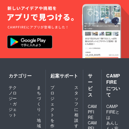
カテゴリー
起案サポート
サ
CAMP
ー
FIRE
テク
ま
プ
ス
ビ
につい
ノロ
ち
ロ
タ
ス
て
ジー
づ
ジ
ッ
・ガ
く
ェ
フ
CAM
CAMP
ジェ
り
ク
に
PFI
FIREと
ット
・
ト
相
RE
は
地
を
談
CAM
あんし
域
作
す
PFI
ん・安