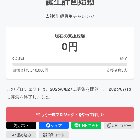
誕生計画始動
神流 獅勇
チャレンジ
現在の支援総額
0
円
終了
0
%達成
目標金額
3,510,000
円
支援者数
0
人
このプロジェクトは、
2025/04/27
に募集を開始し、
2025/07/15
に募集を終了しました
もう一度プロジェクトをやってほしい
ポスト
シェア
LINEで送る
URLコピー
埋め込み
QRコード