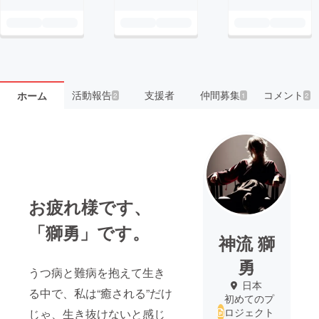
活動報告
支援者
仲間募集
コメント
ホーム
2
1
2
お疲れ様です、
「獅勇」です。
神流 獅
勇
うつ病と難病を抱えて生き
日本
る中で、私は“癒される”だけ
初めてのプ
ロジェクト
じゃ、生き抜けないと感じ