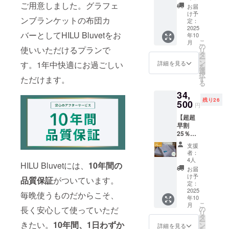
2点
ご用意しました。グラフェ
価格
なって
お届
セット
76,000
おりま
け予
ンブランケットの布団カ
セミダ
円の
定：
す
ブル】
2025
28％OF
バーとしてHILU Bluvetをお
年10
・HILU
F ※記載
こ
月
Bluvet
の販売
の
使いいただけるプランで
リ
：1枚
価格に
タ
ー
（セミ
つきま
ン
す。1年中快適にお過ごしい
詳細を見る
を
ダブ
して
選
択
ル） ・
ただけます。
は、税
す
る
枕カ
込・全
34,
バー：2
国一律
残り26
枚 色を
500
送料込
円
お選び
みの価
【超超
くださ
格と
早割
い。
なって
25％OF
色：ヘ
おりま
F｜
イズブ
す
支援
HILU
ルー、
者：
Bluvet
アッ
4人
HILU Bluvetには、
10年間の
2点
シュグ
お届
セット
レー、
け予
品質保証
がついています。
ダブ
アイボ
定：
ル】 ・
2025
リー ※
毎晩使うものだからこそ、
年10
HILU
一般販
こ
月
Bluvet
売予定
の
長く安心して使っていただ
リ
：1枚
価格
タ
ー
（ダブ
きたい。
10年間、1日わずか
44,000
ン
詳細を見る