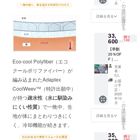
の販売
こ
月
選びく
価格に
の
リ
ださ
つきま
タ
ー
い。
して
ン
詳細を見る
を
色：ヘ
は、税
選
択
イズブ
込・全
す
る
ルー、
国一律
33,
アッ
送料込
残り
シュグ
600
みの価
100
円
レー、
格と
【早割
アイボ
なって
20％OF
リー ※
おりま
F｜
一般販
す
Eco-cool Polyfiber（エコ
HILU
売予定
支援
Bluvet
価格
クールポリファイバー）が
者：
2点
42,000
0人
編み込まれたAdaptex
セット
円の
お届
シング
20％OF
け予
CoolWeev™（特許出願中）
ル】 ・
F ※記載
定：
HILU
2025
の販売
が持つ
疎水性（水に馴染み
年10
Bluvet
価格に
こ
月
：1枚
つきま
の
にくい性質）
で一晩中、生
リ
(シング
して
タ
ー
ル） ・
は、税
ン
地が体にまとわりつきにく
詳細を見る
を
枕カ
込・全
選
択
バー：2
く、冷却機能が続きます。
国一律
す
る
枚 色を
送料込
35,
お選び
みの価
残り
くださ
格と
100