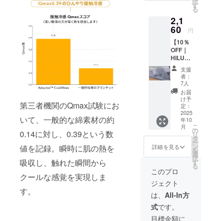
択
アッ
の販売
す
る
シュグ
価格に
2,1
レー、
つきま
アイボ
60
して
円
リー ※
は、税
【10％
一般販
込・全
OFF｜
売予定
国一律
HILU
価格
送料込
Bluvet
3,200円
みの価
支援
アイ
の
格と
者：
マス
10％OF
なって
7人
ク】 ・
F ※記載
おりま
お届
アイマ
の販売
す
け予
第三者機関のQmax試験にお
スク：1
価格に
定：
点 色：
2025
つきま
いて、一般的な綿素材の約
年10
アッ
して
こ
月
シュグ
は、税
の
0.14に対し、0.39という数
リ
レー ※
込・全
タ
ー
一般販
国一律
ン
詳細を見る
値を記録。瞬時に肌の熱を
を
売予定
送料込
選
択
価格
吸収し、触れた瞬間から
みの価
す
る
2,400円
格と
このプロ
クールな感覚を実現しま
の
なって
ジェクト
10％OF
おりま
す。
F ※記載
す
は、
All-In方
の販売
式
です。
価格に
つきま
目標金額に