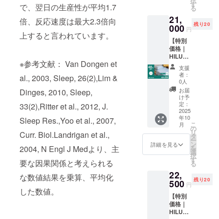
択
ルー、
す
で、翌日の生産性が平均1.7
る
アッ
21,
シュグ
倍、反応速度は最大2.3倍向
残り20
レー、
000
円
アイボ
上すると言われています。
【特別
リー ※
価格｜
本リ
HILU
ターン
※参考文献： Van Dongen et
Bluvet
の購入
支援
セミダ
は過去
者：
al., 2003, Sleep, 26(2),Lim &
ブル】
ご支援
0人
・HILU
いただ
お届
Dinges, 2010, Sleep,
Bluvet
いた方
け予
：1枚
を対象
定：
33(2),Ritter et al., 2012, J.
色をお
2025
として
年10
選びく
Sleep Res.,Yoo et al., 2007,
おりま
こ
月
ださ
す。購
の
リ
Curr. Biol.Landrigan et al.,
い。
入の
タ
ー
色：ヘ
際、備
ン
詳細を見る
2004, N Engl J Medより、主
を
イズブ
考欄に
選
択
ルー、
パス
す
要な因果関係と考えられる
る
アッ
ワード
22,
シュグ
を記入
な数値結果を乗算、平均化
残り20
レー、
500
してく
円
アイボ
した数値。
ださ
【特別
リー ※
い。 ※
価格｜
本リ
一般販
HILU
ターン
売予定