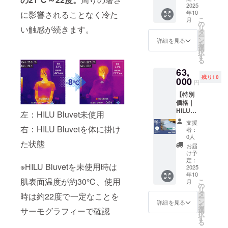
Bluvet
2025
を対象
の販売
年10
に影響されることなく冷た
：3枚
として
価格に
こ
月
色をお
おりま
の
つきま
リ
い触感が続きます。
選びく
す。購
タ
して
ー
ださ
入の
ン
は、税
詳細を見る
を
い。
際、備
選
込・全
択
色：ヘ
考欄に
す
国一律
る
イズブ
パス
送料込
63,
ルー、
ワード
みの価
残り10
アッ
000
を記入
格と
円
シュグ
してく
なって
【特別
レー、
ださ
おりま
価格｜
アイボ
い。 ※
す
HILU
リー ※
一般販
左：HILU Bluvet未使用
Bluvet
本リ
売予定
支援
3枚セッ
右：HILU Bluvetを体に掛け
ターン
価
者：
ト ダブ
の購入
114,000
0人
た状態
ル】 ・
は過去
円の
お届
HILU
ご支援
50％OF
け予
Bluvet
いただ
定：
F ※記載
※HILU Bluvetを未使用時は
：3枚
2025
いた方
の販売
年10
色をお
を対象
価格に
肌表面温度が約30℃、使用
こ
月
選びく
として
の
つきま
リ
ださ
おりま
タ
して
時は約22度で一定なことを
ー
い。
す。購
ン
は、税
詳細を見る
を
色：ヘ
入の
サーモグラフィーで確認
選
込・全
択
イズブ
際、備
す
国一律
る
ルー、
考欄に
送料込