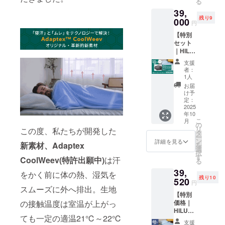
る
1枚
一般販
つきま
39,
（ジャ
売予定
して
残り9
パン
000
価格
は、税
円
フィッ
82,650
込・全
【特別
トサイ
円の
国一律
セット
ズ
55％OF
送料込
｜HILU
177.8×2
F ※記載
みの価
オール
28.6cm
の販売
格と
支援
シーズ
） 枕カ
価格に
なって
者：
ンセッ
バー２
つきま
1人
おりま
ト ダ
枚 ※グ
して
す
お届
ブル】
ラフェ
は、税
け予
ブル
ンブラ
定：
込・全
ベッ
2025
ンケッ
国一律
年10
ト 1枚
トは刺
送料込
こ
月
グラ
繍カ
の
みの価
リ
この度、私たちが開発した
フェン
ラーが
タ
格と
ー
ブラン
グレイ
ン
なって
詳細を見る
新素材、Adaptex
を
ケット/
になり
選
おりま
択
グレイ
ます ※
す
す
CoolWeev(特許出願中)
は汗
る
1枚
一般販
39,
（ジャ
売予定
をかく前に体の熱、湿気を
残り10
パン
520
価格
円
フィッ
スムーズに外へ排出。生地
84,650
【特別
トサイ
円の
の接触温度は室温が上がっ
価格｜
ズ
55％OF
HILU
177.8×2
F ※記載
ても一定の適温21℃～22℃
Bluvet
28.6cm
の販売
支援