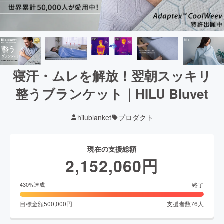
寝汗・ムレを解放！翌朝スッキリ
整うブランケット｜HILU Bluvet
hilublanket
プロダクト
現在の支援総額
2,152,060
円
終了
430
%達成
目標金額
500,000
円
支援者数
76
人