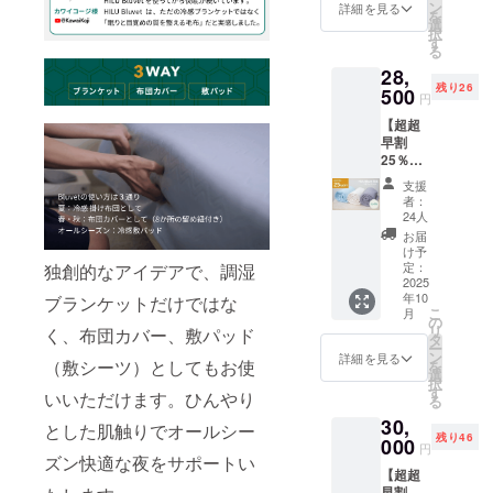
い。
す。購
ン
詳細を見る
を
色：ヘ
入の
選
択
イズブ
際、備
す
る
ルー、
考欄に
28,
アッ
パス
残り26
シュグ
500
ワード
円
レー、
を記入
【超超
アイボ
してく
早割
リー ※
ださ
25％OF
本リ
い。 ※
F｜
ターン
一般販
支援
HILU
の購入
売予定
者：
Bluvet
は過去
価格
24人
単品 シ
ご支援
160,000
お届
ング
いただ
円の
け予
ル】 ・
いた方
定：
独創的なアイデアで、調湿
52％OF
HILU
2025
を対象
F ※記載
年10
ブランケットだけではな
Bluvet
として
の販売
こ
月
：1枚
おりま
の
価格に
リ
く、布団カバー、敷パッド
色をお
す。購
タ
つきま
ー
選びく
入の
ン
して
詳細を見る
（敷シーツ）としてもお使
を
ださ
際、備
選
は、税
択
い。
考欄に
す
込・全
いいただけます。ひんやり
る
色：ヘ
パス
国一律
30,
イズブ
ワード
とした肌触りでオールシー
送料込
残り46
ルー、
000
を記入
みの価
円
アッ
ズン快適な夜をサポートい
してく
格と
【超超
シュグ
ださ
なって
早割