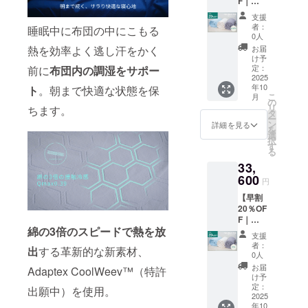
F｜
リー ※
国一律
HILU
一般販
送料込
支援
Bluvet
売予定
みの価
者：
睡眠中に布団の中にこもる
単品 セ
価格
格と
0人
ミダブ
38,000
なって
熱を効率よく逃し汗をかく
お届
ル】 ・
円の
おりま
け予
HILU
20％OF
定：
前に
布
団内の調湿をサポー
す
Bluvet
2025
F ※記載
年10
ト
。朝まで快適な状態を保
：1枚
の販売
こ
月
色をお
価格に
の
リ
ちます。
選びく
つきま
タ
ー
ださ
して
ン
詳細を見る
を
い。
は、税
選
択
色：ヘ
込・全
す
る
イズブ
国一律
33,
ルー、
送料込
アッ
600
みの価
円
シュグ
格と
【早割
レー、
なって
20％OF
アイボ
おりま
F｜
リー ※
す
綿の3倍のスピードで熱を放
HILU
一般販
支援
Bluvet
売予定
者：
出
する革新的な新素材、
単品 ダ
価格
0人
ブル】
40,000
お届
Adaptex CoolWeev™（特許
・HILU
円の
け予
Bluvet
20％OF
定：
出願中）を使用。
：1枚
2025
F ※記載
年10
色をお