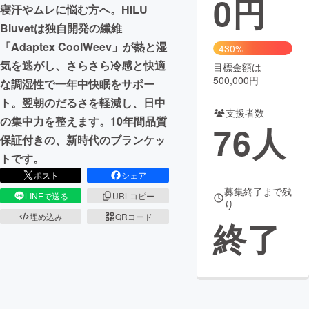
0
円
寝汗やムレに悩む方へ。HILU
まちづくり・地域活性化
Bluvetは独自開発の繊維
「Adaptex CoolWeev」が熱と湿
430%
気を逃がし、さらさら冷感と快適
目標金額は
CAMPFIRE for Social Good
CAMPFIRE Creation
500,000円
な調湿性で一年中快眠をサポー
CAMPFIREふるさと納税
machi-ya
コミュニティ
ト。翌朝のだるさを軽減し、日中
支援者数
の集中力を整えます。10年間品質
76
人
保証付きの、新時代のブランケッ
トです。
ポスト
シェア
募集終了まで残
LINEで送る
URLコピー
り
埋め込み
QRコード
終了