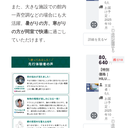
ト セミ
152,000
126,000
0人
また、大きな施設での館内
ダブ
円の
円の
お届
ル】 ・
52％OF
50％OF
け予
一斉空調などの場合にも大
HILU
F ※記載
定：
F ※記載
Bluvet
2025
の販売
の販売
活躍。
暑がりの方、寒がり
年10
：4枚
価格に
価格に
こ
月
色をお
つきま
の
つきま
の方が同室で快適
に過ごし
リ
選びく
して
タ
して
ー
ださ
は、税
ていただけます。
ン
は、税
詳細を見る
を
い。
込・全
選
込・全
択
色：ヘ
国一律
す
国一律
る
イズブ
送料込
送料込
80,
ルー、
みの価
みの価
残り10
アッ
640
格と
格と
円
シュグ
なって
なって
【特別
レー、
おりま
おりま
価格｜
アイボ
す
す
HILU
リー ※
Bluvet
本リ
支援
4枚セッ
ターン
者：
ト ダブ
の購入
0人
ル】 ・
は過去
お届
HILU
ご支援
け予
Bluvet
いただ
定：
：4枚
2025
いた方
年10
色をお
を対象
こ
月
選びく
として
の
リ
ださ
おりま
タ
ー