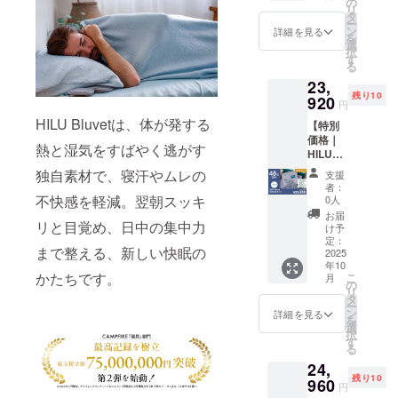
す。購
の
して
リ
ル） ・
入の
タ
は、税
ー
枕カ
際、備
ン
込・全
詳細を見る
を
バー：2
考欄に
選
国一律
択
枚 ・ア
パス
す
送料込
る
イマス
ワード
みの価
23,
ク 色を
を記入
格と
残り10
お選び
920
してく
なって
円
くださ
ださ
おりま
HILU Bluvetは、体が発する
【特別
い。
い。 ※
す
価格｜
色：ヘ
一般販
熱と湿気をすばやく逃がす
HILU
イズブ
売予定
Bluvet
ルー、
価格
独自素材で、寝汗やムレの
支援
3点
アッ
42,000
者：
セット
シュグ
不快感を軽減。翌朝スッキ
円の
0人
セミダ
レー、
46％OF
お届
リと目覚め、日中の集中力
ブル】
アイボ
F ※記載
け予
・HILU
リー ※
定：
の販売
まで整える、新しい快眠の
Bluvet
2025
本リ
価格に
年10
：1枚
ターン
つきま
かたちです。
こ
月
・枕カ
の購入
の
して
リ
バー：2
は過去
タ
は、税
ー
枚 ・ア
ご支援
ン
込・全
詳細を見る
を
イマス
いただ
選
国一律
択
ク 色を
いた方
す
送料込
る
お選び
を対象
みの価
24,
くださ
として
格と
残り10
い。
960
おりま
なって
円
色：ヘ
す。購