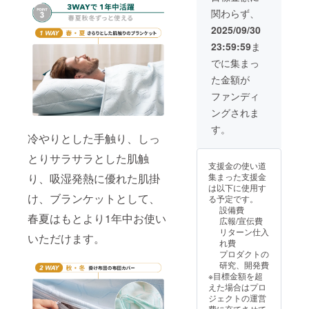
して
関わらず、
は、税
込・全
2025/09/30
国一律
23:59:59
ま
送料込
みの価
でに集まっ
格と
た金額が
なって
おりま
ファンディ
す
ングされま
す。
冷やりとした手触り、しっ
とりサラサラとした肌触
支援金の使い道
り、吸湿発熱に優れた肌掛
集まった支援金
は以下に使用す
け、ブランケットとして、
る予定です。
設備費
春夏はもとより1年中お使い
広報/宣伝費
リターン仕入
いただけます。
れ費
プロダクトの
研究、開発費
※目標金額を超
えた場合はプロ
ジェクトの運営
費に充てさせて