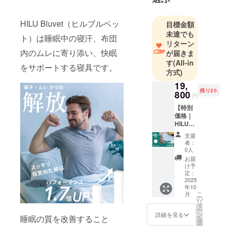
HILU Bluvet（ヒルブルベッ
目標金額
未達でも
ト）は睡眠中の寝汗、布団
リターン
内のムレに寄り添い、快眠
が届きま
す
(All-in
をサポートする寝具です。
方式)
19,
残り20
800
円
【特別
価格｜
HILU
Bluvet
支援
シング
者：
ル】 ・
0人
HILU
お届
Bluvet
け予
：1枚
定：
色をお
2025
年10
選びく
こ
月
ださ
の
リ
い。
タ
ー
色：ヘ
ン
詳細を見る
睡眠の質を改善すること
を
イズブ
選