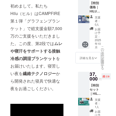
おりま
【特別
イズブ
入の
す
初めまして。私たち
価格｜
ルー、
際、備
HILU
アッ
考欄に
Hilu（ヒル）はCAMPFIRE
Bluvet
シュグ
パス
支援
3点
レー、
第１弾「グラフェンブラン
ワード
者：
セット
アイボ
を記入
0人
ケット」で総支援金額7,500
ダブ
リー ※
してく
お届
ル】 ・
本リ
ださ
け予
万のご支援をいただきまし
HILU
ターン
定：
い。 ※
Bluvet
2025
の購入
一般販
た。この度、第2段では
ムレ
年10
：1枚
は過去
売予定
こ
月
・枕カ
ご支援
の
価格
や寝汗をサポートする接触
リ
バー：2
いただ
タ
44,000
ー
枚 ・ア
いた方
ン
冷感の調湿ブランケット
を
円の
詳細を見る
を
イマス
を対象
選
48％OF
択
ク 色を
お届けいたします。寝苦し
として
す
F ※記載
る
お選び
おりま
の販売
い夜を
繊維テクノロジー
か
37,
くださ
す。購
価格に
残り9
い。
000
入の
つきま
円
ら開発された寝具で快適な
色：ヘ
際、備
して
【特別
イズブ
考欄に
は、税
夜をお過ごしください。
セット
ルー、
パス
込・全
｜HILU
アッ
ワード
国一律
オール
シュグ
を記入
送料込
支援
シーズ
レー、
してく
みの価
者：
ンセッ
アイボ
ださ
1人
格と
ト シ
リー ※
い。 ※
なって
お届
ング
本リ
一般販
け予
おりま