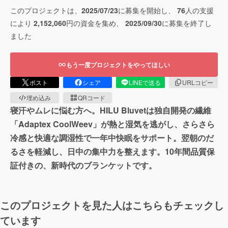
このプロジェクトは、
2025/07/23
に募集を開始し、
76
人の支援
により
2,152,060
円の資金を集め、
2025/09/30
に募集を終了し
ました
もう一度プロジェクトをやってほしい
ポスト
シェア
LINEで送る
URLコピー
埋め込み
QRコード
寝汗やムレに悩む方へ。HILU Bluvetは独自開発の繊維
「Adaptex CoolWeev」が熱と湿気を逃がし、さらさら
冷感と快適な調湿性で一年中快眠をサポート。翌朝のだ
るさを軽減し、日中の集中力を整えます。10年間品質保
証付きの、新時代のブランケットです。
このプロジェクトを見た人はこちらもチェックし
ています