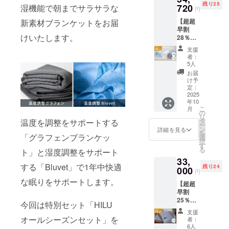
残り25
お選び
720
湿機能で朝までサラサラな
みの価
円
くださ
格と
【超超
新素材ブランケットをお届
い。
なって
早割
色：ヘ
おりま
けいたします。
28％OF
イズブ
す
F｜
ルー、
支援
HILU
アッ
者：
Bluvet
シュグ
5人
2枚セッ
レー、
お届
ト シン
アイボ
け予
グル】
リー ※
定：
・HILU
2025
一般販
年10
Bluvet
売予定
こ
月
：2枚
価格
の
リ
色をお
42,000
タ
温度を調整をサポートする
ー
選びく
円の
ン
詳細を見る
を
ださ
「グラフェンブランケッ
25％OF
選
択
い。
F ※記載
す
る
ト」と湿度調整をサポート
色：ヘ
の販売
33,
イズブ
価格に
する「Bluvet」で1年中快適
残り24
ルー、
000
つきま
円
アッ
して
な眠りをサポートします。
【超超
シュグ
は、税
早割
レー、
込・全
25％OF
アイボ
国一律
今回は特別セット「HILU
F｜
リー ※
送料込
支援
HILU
一般販
オールシーズンセット」を
みの価
者：
Bluvet
売予定
格と
6人