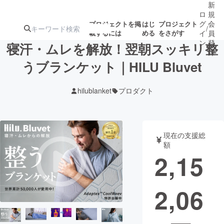
新
ロ
規
グ
会
プロジェクトを掲
はじ
プロジェクト
/
載するには
める
をさがす
イ
員
ン
登
寝汗・ムレを解放！翌朝スッキリ整
録
うブランケット｜HILU Bluvet
人気のプロ
注目のリ
注目の新着プロ
募集終了が近いプ
もうすぐ公開
hilublanket
プロダクト
ジェクト
ターン
ジェクト
ロジェクト
されます
アート・写真
音楽
現在の支援総
額
2,15
テクノロジー・ガジェット
ゲーム・サ
2,06
映像・映画
書籍・雑誌
ビジネス・起業
チャレンジ