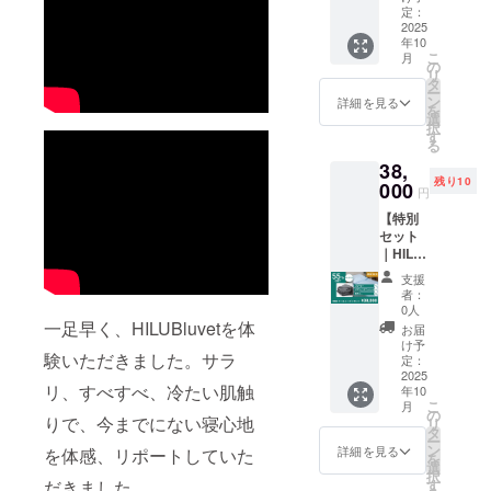
ル】 ブ
ターン
定：
売予定
す
ルベッ
2025
の購入
価格
年10
ト 1枚
は過去
46,000
こ
月
グラ
ご支援
の
円の
リ
フェン
いただ
タ
48％OF
ー
ブラン
いた方
ン
F ※記載
詳細を見る
を
ケット/
を対象
選
の販売
択
グレイ
として
す
価格に
る
1枚
おりま
つきま
38,
（ジャ
す。購
して
残り10
パン
000
入の
は、税
円
フィッ
際、備
込・全
【特別
トサイ
考欄に
国一律
セット
ズ
パス
送料込
｜HILU
177.8×2
ワード
みの価
オール
28.6cm
を記入
格と
支援
シーズ
） 枕カ
してく
なって
者：
ンセッ
バー２
ださ
0人
おりま
ト セ
一足早く、HILUBluvetを体
枚 ※グ
い。 ※
す
お届
ミダブ
ラフェ
一般販
け予
験いただきました。サラ
ル】 ブ
ンブラ
定：
売予定
ルベッ
2025
ンケッ
価格
リ、すべすべ、冷たい肌触
年10
ト 1枚
トは刺
48,000
こ
月
グラ
繍カ
の
円の
りで、今までにない寝心地
リ
フェン
ラーが
タ
48％OF
ー
ブラン
グレイ
ン
F ※記載
詳細を見る
を体感、リポートしていた
を
ケット/
になり
選
の販売
択
グレイ
ます ※
だきました。
す
価格に