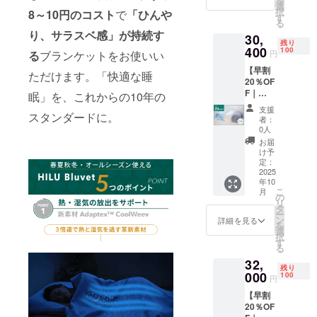
を
ル） ・
円の
選
択
8～10円のコスト
で
「ひんや
枕カ
25％OF
す
る
バー：2
F ※記載
り、サラスベ感」が持続す
30,
枚 色を
の販売
残り
お選び
400
価格に
100
円
る
ブランケットをお使いい
くださ
つきま
【早割
い。
して
ただけます。「快適な睡
20％OF
色：ヘ
は、税
F｜
イズブ
眠」を、これからの10年の
込・全
HILU
ルー、
国一律
支援
Bluvet
スタンダードに。
アッ
送料込
者：
単品 シ
シュグ
みの価
0人
ング
レー、
格と
お届
ル】 ・
アイボ
なって
け予
HILU
リー ※
定：
おりま
Bluvet
2025
一般販
す
年10
：1枚
売予定
こ
月
色をお
価格
の
リ
選びく
46,000
タ
ー
ださ
円の
ン
詳細を見る
を
い。
25％OF
選
択
色：ヘ
F ※記載
す
る
イズブ
の販売
32,
ルー、
価格に
残り
アッ
000
つきま
100
円
シュグ
して
【早割
レー、
は、税
20％OF
アイボ
込・全