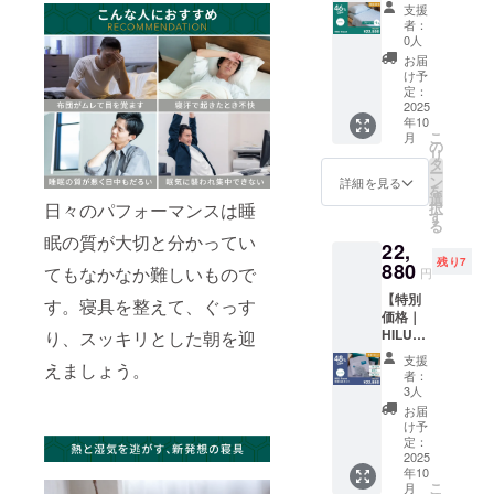
Bluvet
の購入
価格
支援
ダブ
は過去
38,000
者：
ル】 ・
ご支援
円の
0人
HILU
いただ
48％OF
お届
Bluvet
いた方
F ※記載
け予
：1枚
を対象
定：
の販売
色をお
2025
として
価格に
年10
選びく
おりま
つきま
こ
月
ださ
す。購
の
して
リ
い。
入の
タ
は、税
ー
色：ヘ
際、備
ン
込・全
詳細を見る
を
イズブ
考欄に
選
国一律
択
日々のパフォーマンスは睡
ルー、
パス
す
送料込
る
アッ
ワード
みの価
眠の質が大切と分かってい
22,
シュグ
を記入
格と
残り7
レー、
880
してく
なって
てもなかなか難しいもので
円
アイボ
ださ
おりま
【特別
リー ※
い。 ※
す。寝具を整えて、ぐっす
す
価格｜
本リ
一般販
HILU
り、スッキリとした朝を迎
ターン
売予定
Bluvet
の購入
価格
支援
えましょう。
3点
は過去
40,000
者：
セット
ご支援
円の
3人
シング
いただ
48％OF
お届
ル】 ・
いた方
F ※記載
け予
HILU
を対象
定：
の販売
Bluvet
2025
として
価格に
年10
：1枚
おりま
つきま
こ
月
(シング