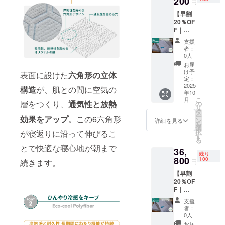
200
円
い。
なって
【早割
色：ヘ
おりま
20％OF
イズブ
す
F｜
ルー、
HILU
アッ
支援
Bluvet
シュグ
者：
2点
レー、
0人
セット
アイボ
お届
セミダ
リー ※
け予
表面に設けた
六角形の立体
ブル】
一般販
定：
・HILU
2025
売予定
構造
が、肌との間に空気の
年10
Bluvet
価格
こ
月
：1枚(
層をつくり、
通気性と放熱
42,000
の
リ
セミダ
円の
タ
ー
効果をアップ
。この6六角形
ブル）
20％OF
ン
詳細を見る
を
・枕カ
F ※記載
選
択
が寝返りに沿って伸びるこ
バー：2
の販売
す
る
枚 色を
価格に
とで快適な寝心地が朝まで
36,
お選び
つきま
残り
くださ
800
して
100
続きます。
円
い。
は、税
【早割
色：ヘ
込・全
20％OF
イズブ
国一律
F｜
ルー、
送料込
HILU
アッ
みの価
支援
Bluvet
シュグ
格と
者：
2点
レー、
なって
0人
セット
アイボ
おりま
お届