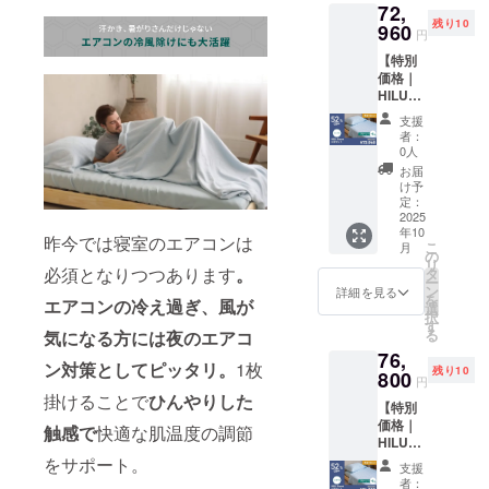
72,
アッ
パス
みの価
残り10
シュグ
960
ワード
格と
円
レー、
を記入
なって
【特別
アイボ
してく
おりま
価格｜
リー ※
ださ
す
HILU
本リ
い。 ※
Bluvet
ターン
一般販
支援
4枚セッ
の購入
売予定
者：
ト シン
は過去
価格
0人
グル】
ご支援
120,000
お届
・HILU
いただ
円の
け予
Bluvet
いた方
定：
50％OF
：4枚
2025
を対象
F ※記載
年10
色をお
として
の販売
昨今では寝室のエアコンは
こ
月
選びく
おりま
の
価格に
リ
ださ
必須となりつつあります
。
す。購
タ
つきま
ー
い。
入の
ン
して
詳細を見る
を
エアコンの冷え過ぎ、風が
色：ヘ
際、備
選
は、税
択
イズブ
考欄に
す
込・全
る
気になる方には夜のエアコ
ルー、
パス
国一律
76,
アッ
ワード
送料込
ン対策としてピッタリ。
1枚
残り10
シュグ
800
を記入
みの価
円
レー、
してく
格と
掛けることで
ひんやりした
【特別
アイボ
ださ
なって
価格｜
リー ※
い。 ※
触感で
快適な肌温度の調節
おりま
HILU
一般販
一般販
す
Bluvet
をサポート。
売予定
売予定
支援
4枚セッ
価格
価格
者：