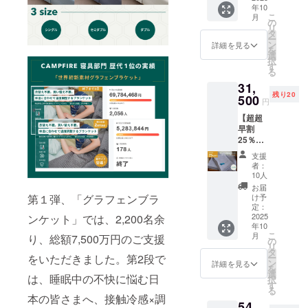
年10
：1枚
F ※記載
こ
月
色をお
の販売
の
リ
選びく
価格に
タ
ー
ださ
つきま
ン
詳細を見る
を
い。
して
選
択
色：ヘ
は、税
す
る
イズブ
込・全
31,
ルー、
国一律
残り20
アッ
500
送料込
円
シュグ
みの価
【超超
レー、
格と
早割
アイボ
なって
25％OF
リー ※
おりま
F｜
一般販
す
支援
HILU
売予定
者：
Bluvet
価格
10人
2点
42,000
お届
セット
円の
第１弾、「グラフェンブラ
け予
シング
25％OF
定：
ル】 ・
2025
ンケット」では、2,200名余
F ※記載
年10
HILU
の販売
こ
月
り、総額7,500万円のご支援
Bluvet
価格に
の
リ
：1枚
つきま
タ
をいただきました。第2段で
ー
(シング
して
ン
詳細を見る
を
ル） ・
は、税
選
は、睡眠中の不快に悩む日
択
枕カ
込・全
す
る
バー：2
国一律
本の皆さまへ、接触冷感×調
54,
枚 色を
送料込