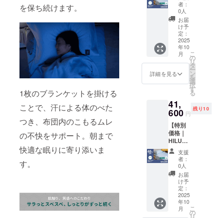
2枚セッ
） 枕カ
価格に
者：
を保ち続けます。
ト シン
バー２
つきま
0人
グル】
枚 ※グ
して
お届
・HILU
ラフェ
は、税
け予
Bluvet
ンブラ
定：
込・全
：2枚
2025
ンケッ
国一律
年10
色をお
トは刺
送料込
こ
月
選びく
繍カ
の
みの価
リ
ださ
ラーが
タ
格と
ー
い。
グレイ
ン
なって
詳細を見る
を
色：ヘ
になり
選
おりま
択
イズブ
ます ※
す
す
1枚のブランケットを掛ける
る
ルー、
一般販
41,
アッ
売予定
ことで、汗による体のべた
残り10
シュグ
600
価格
円
レー、
86,650
つき、布団内のこもるムレ
【特別
アイボ
円の
価格｜
リー ※
の不快をサポート。朝まで
55％OF
HILU
本リ
F ※記載
快適な眠りに寄り添いま
Bluvet
ターン
の販売
支援
2枚セッ
の購入
価格に
者：
す。
ト セミ
は過去
つきま
0人
ダブ
ご支援
して
お届
ル】 ・
いただ
は、税
け予
HILU
いた方
定：
込・全
Bluvet
2025
を対象
国一律
年10
：2枚
として
送料込
こ
月
色をお
おりま
の
みの価
リ