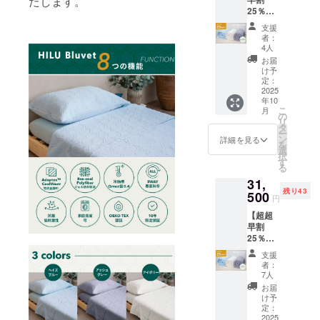
たします。
レー、
い。 ※
おりま
25％OF
アイボ
一般販
す
F｜
リー ※
売予定
支援
HILU
一般販
価格
者：
Bluvet
売予定
168,000
4人
単品 セ
価格
円の
お届
ミダブ
38,000
52％OF
け予
ル】 ・
円の
定：
F ※記載
HILU
2025
35％OF
の販売
年10
Bluvet
F ※記載
価格に
こ
月
：1枚
の販売
の
つきま
リ
色をお
価格に
タ
して
ー
選びく
つきま
ン
は、税
詳細を見る
を
ださ
して
選
込・全
択
い。
は、税
す
国一律
る
色：ヘ
込・全
送料込
31,
イズブ
国一律
みの価
残り43
ルー、
500
送料込
格と
円
アッ
みの価
なって
【超超
シュグ
格と
おりま
早割
レー、
なって
す
25％OF
アイボ
おりま
F｜
リー ※
す
支援
HILU
一般販
者：
Bluvet
売予定
7人
単品 ダ
価格
お届
ブル】
40,000
け予
・HILU
円の
定：
Bluvet
2025
25％OF