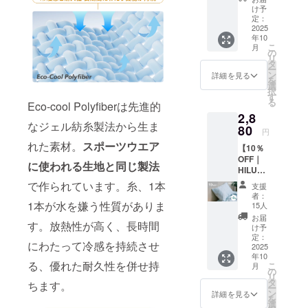
ダブ
リー ※
す
け予
ル】 ・
一般販
定：
HILU
2025
売予定
年10
Bluvet
価格
こ
月
：1枚
44,000
の
リ
(ダブ
円の
タ
ー
ル） ・
20％OF
ン
詳細を見る
を
枕カ
F ※記載
選
択
バー：2
の販売
す
る
Eco-cool Polyfiberは先進的
枚 色を
価格に
2,8
お選び
つきま
なジェル紡糸製法から生ま
くださ
80
して
円
い。
は、税
れた素材。
スポーツウエア
【10％
色：ヘ
込・全
OFF｜
イズブ
国一律
に使われる生地と同じ製法
HILU
ルー、
送料込
Bluvet
アッ
みの価
で作られています。糸、1本
支援
枕カ
シュグ
格と
者：
バー】
レー、
1本が水を嫌う性質がありま
なって
15人
・枕カ
アイボ
おりま
お届
す。放熱性が高く、長時間
バー：2
リー ※
す
け予
枚 色を
一般販
定：
にわたって冷感を持続させ
お選び
2025
売予定
年10
くださ
価格
る、優れた耐久性を併せ持
こ
月
い。
46,000
の
リ
色：ヘ
円の
タ
ちます。
ー
イズブ
20％OF
ン
詳細を見る
を
ルー、
F ※記載
選