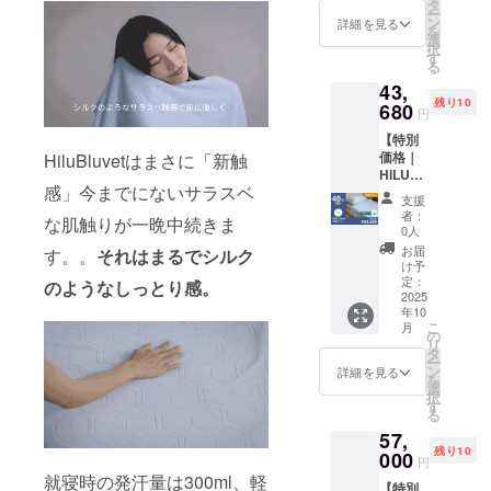
選びく
す。購
タ
格と
ー
ださ
入の
ン
なって
詳細を見る
を
い。
際、備
選
おりま
択
色：ヘ
考欄に
す
す
る
イズブ
パス
43,
ルー、
ワード
残り10
アッ
680
を記入
円
シュグ
してく
【特別
レー、
ださ
価格｜
HiluBluvetはまさに「新触
アイボ
い。 ※
HILU
リー ※
一般販
感」今までにないサラスベ
Bluvet
本リ
売予定
支援
2枚セッ
ターン
価格
者：
な肌触りが一晩中続きま
ト ダブ
の購入
76,000
0人
ル】 ・
は過去
円の
お届
す。。
それはまるでシルク
HILU
ご支援
48％OF
け予
Bluvet
いただ
定：
F ※記載
のようなしっとり感。
：2枚
2025
いた方
の販売
年10
色をお
を対象
価格に
こ
月
選びく
として
の
つきま
リ
ださ
おりま
タ
して
ー
い。
す。購
ン
は、税
詳細を見る
を
色：ヘ
入の
選
込・全
択
イズブ
際、備
す
国一律
る
ルー、
考欄に
送料込
57,
アッ
パス
みの価
残り10
シュグ
000
ワード
格と
円
レー、
を記入
なって
就寝時の発汗量は300ml、軽
【特別
アイボ