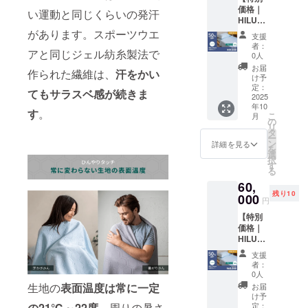
してく
おりま
価格｜
リー ※
ださ
い運動と同じくらいの発汗
す
HILU
本リ
い。 ※
Bluvet
があります。スポーツウエ
ターン
一般販
支援
3枚セッ
の購入
売予定
者：
アと同じジェル紡糸製法で
ト シン
は過去
価格
0人
グル】
ご支援
80,000
お届
作られた繊維は、
汗をかい
・HILU
いただ
円の
け予
Bluvet
いた方
定：
48％OF
てもサラスベ感が続きま
：3枚
2025
を対象
F ※記載
年10
色をお
として
の販売
す
。
こ
月
選びく
おりま
の
価格に
リ
ださ
す。購
タ
つきま
ー
い。
入の
ン
して
詳細を見る
を
色：ヘ
際、備
選
は、税
択
イズブ
考欄に
す
込・全
る
ルー、
パス
国一律
60,
アッ
ワード
送料込
残り10
シュグ
000
を記入
みの価
円
レー、
してく
格と
【特別
アイボ
ださ
なって
価格｜
リー ※
い。 ※
おりま
HILU
本リ
一般販
す
Bluvet
ターン
売予定
支援
3枚セッ
の購入
価格
者：
ト セミ
は過去
84,000
0人
ダブ
ご支援
円の
生地の
表面温度は常に一定
お届
ル】 ・
いただ
48％OF
け予
HILU
いた方
定：
の21℃～22度。
周りの暑さ
F ※記載