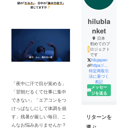
hilubla
nket
日本
初めてのプ
ロジェクト
です
hilujapan
https://myhilu.com/
特定商取引
法に基づく
表記
「夜中に汗で目が覚める」
メッセー
「翌朝だるくて仕事に集中
ジを送る
できない」「エアコンをつ
けっぱなしにして体調を崩
リターンを
す」残暑が厳しい毎日、こ
んなお悩みありませんか？
選ぶ