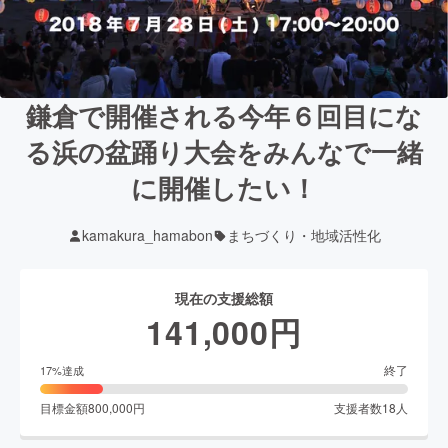
鎌倉で開催される今年６回目にな
る浜の盆踊り大会をみんなで一緒
に開催したい！
kamakura_hamabon
まちづくり・地域活性化
現在の支援総額
141,000
円
終了
17
%達成
目標金額
800,000
円
支援者数
18
人