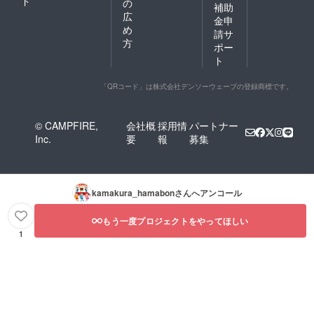
ド
の
補助
広
金申
め
請サ
方
ポー
ト
「QRコード」は株式会社デンソーウェーブの登録商標です。
© CAMPFIRE,
会社概
採用情
パートナー
Inc.
要
報
募集
kamakura_hamabon
さんへアンコール
もう一度プロジェクトをやってほしい
1