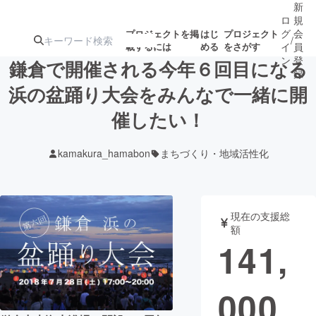
新
ロ
規
グ
会
プロジェクトを掲
はじ
プロジェクト
/
載するには
める
をさがす
イ
員
ン
登
鎌倉で開催される今年６回目になる
録
浜の盆踊り大会をみんなで一緒に開
催したい！
人気のプロ
注目のリ
注目の新着プロ
募集終了が近いプ
もうすぐ公開
ジェクト
ターン
ジェクト
ロジェクト
されます
kamakura_hamabon
まちづくり・地域活性化
アート・写真
音楽
現在の支援総
テクノロジー・ガジェット
ゲーム・サ
額
141,
映像・映画
書籍・雑誌
000
ビジネス・起業
チャレンジ