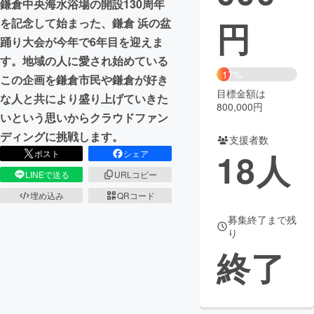
鎌倉中央海水浴場の開設130周年
円
を記念して始まった、鎌倉 浜の盆
まちづくり・地域活性化
踊り大会が今年で6年目を迎えま
す。地域の人に愛され始めている
CAMPFIRE for Social Good
CAMPFIRE Creation
17%
この企画を鎌倉市民や鎌倉が好き
CAMPFIREふるさと納税
machi-ya
コミュニティ
目標金額は
な人と共により盛り上げていきた
800,000円
いという思いからクラウドファン
ディングに挑戦します。
支援者数
18
人
ポスト
シェア
LINEで送る
URLコピー
埋め込み
QRコード
募集終了まで残
り
終了