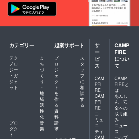
カテゴリー
起案サポート
サ
CAMP
ー
FIRE
テク
ま
プ
ス
ビ
につい
ノロ
ち
ロ
タ
ス
て
ジー
づ
ジ
ッ
・ガ
く
ェ
フ
CAM
CAMP
ジェ
り
ク
に
PFI
FIREと
ット
・
ト
相
RE
は
地
を
談
CAM
あんし
域
作
す
PFI
ん・安
活
る
る
RE
全への
性
資
コ
取り組
化
料
ミュ
み
プロ
音
請
ニ
ニュー
ダク
楽
求
ティ
ス
ト
CAM
ヘルプ