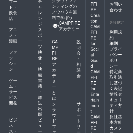
クラウドファ
フー
チ
PFI
お問い
ンディングの
ド・
ャ
RE
合わせ
ノウハウを無
飲食
レ
Crea
料で学ぼう
店
ン
tion
各種規定
CAMPFIRE
ジ
CAM
アカデミー
アニ
ス
利用規
PFI
メ・
ポ
約
RE
漫画
ー
CA
説
細則
for
ツ
MP
明
プライ
Soci
ファ
映
FI
会
バシー
al
ッ
像
RE
・
ポリ
Goo
ショ
・
ア
相
シー
d
ン
映
カ
談
特定商
CAM
画
デ
会
取引法
PFI
ゲー
書
ミ
に基づ
RE
ム・
籍
ー
く表記
for
サー
・
と
情報セ
Ente
ビス
雑
は
キュリ
rtain
開発
誌
ク
サ
ティ方
men
出
ラ
ポ
針
t
版
ウ
ー
反社基
CAM
ビジ
ビ
ド
ト
本方針
PFI
ネ
ュ
フ
サ
カスタ
RE
ス・
ー
ァ
ー