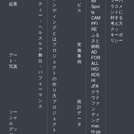
マーハ
for
起業
テ
ン
ビ
ラスメ
Spor
ィ
デ
ス
ントに
ts
ー
ィ
対する
CAM
・
ン
考え方
PFI
ヘ
グ
クッ
RE
ル
と
キーポ
ふる
ス
は
リシー
さと
ケ
プ
実
納税
ア
ロ
施
AD
アー
舞
ジ
事
FOR
ト・
台
ェ
例
ALL
写真
・
ク
HIO
パ
ト
KOS
フ
の
HI
ォ
作
JFA
ー
り
クラ
マ
方
ウド
ン
プ
統
ファ
ス
ロ
計
ン
ソー
ジ
デ
ディ
シャ
ェ
ー
ング
ル
ク
タ
mac
グッ
ト
hi-ya