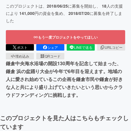
このプロジェクトは、
2018/06/25
に募集を開始し、
18
人の支援
により
141,000
円の資金を集め、
2018/07/20
に募集を終了しま
した
もう一度プロジェクトをやってほしい
ポスト
シェア
LINEで送る
URLコピー
埋め込み
QRコード
鎌倉中央海水浴場の開設130周年を記念して始まった、
鎌倉 浜の盆踊り大会が今年で6年目を迎えます。地域の
人に愛され始めているこの企画を鎌倉市民や鎌倉が好き
な人と共により盛り上げていきたいという思いからクラ
ウドファンディングに挑戦します。
このプロジェクトを見た人はこちらもチェックし
ています