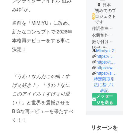
ングライターアイドル″虹み
日本
みゆ″が、
初めてのプ
ロジェクト
です
名前を「MIMIYU」に改め、
作詞作曲・
新たなコンセプトで 2026年
衣装制作・
本格再デビューをする事に
振り付け・
MV制作、、
決定！
Mimiyn_2
すべて自分
https://m.youtube.com/channel/UCrnwxs6ZZbz4BtW71TaXw2w
で手がけ
https://twitter.com/Mimiyn_2?ref_src=twsrc%5Egoogle%7Ctwcamp%5Eserp%7Ctwgr%5Eauthor
https://www.tunecore.co.jp/artists/Niji-Mimiyu?lang=ja
る、超手作
https://sites.google.com/view/mimipeace-fansite/top
り系！シン
「うわ！なんだこの曲！す
特定商取引
ガーソング
げぇ好き！」「うわ！なに
法に基づく
ライターア
表記
このアイドル！すげぇ可愛
イドル！
メッセー
い！」
と世界を震撼させる
ジを送る
BIGな再デビューを果たすべ
く！！
リターンを