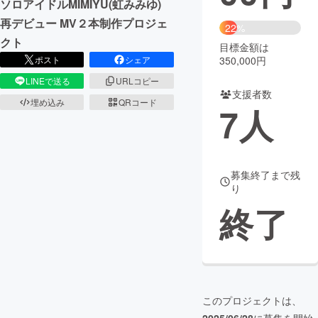
ソロアイドルMIMIYU(虹みみゆ)
再デビュー MV２本制作プロジェ
まちづくり・地域活性化
22%
クト
目標金額は
350,000円
ポスト
シェア
CAMPFIRE for Social Good
CAMPFIRE Creation
LINEで送る
URLコピー
CAMPFIREふるさと納税
machi-ya
コミュニティ
支援者数
埋め込み
QRコード
7
人
募集終了まで残
り
終了
このプロジェクトは、