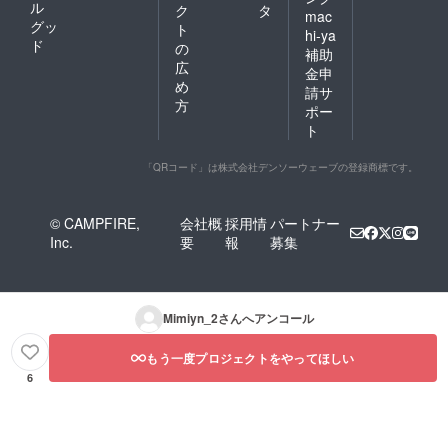
ル
ク
タ
mac
グッ
ト
hi-ya
ド
の
補助
広
金申
め
請サ
方
ポー
ト
「QRコード」は株式会社デンソーウェーブの登録商標です。
© CAMPFIRE,
会社概
採用情
パートナー
Inc.
要
報
募集
Mimiyn_2
さんへアンコール
もう一度プロジェクトをやってほしい
6