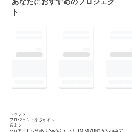
あなたにおすすめのプロジェク
ます(高
音質
ト
wav形
式)
トップ
>
プロジェクトをさがす
>
音楽
>
ソロアイドルがMVを2本作りたい！【MIMIYU(虹みみゆ)再デ