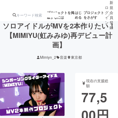
新
ロ
規
グ
会
プロジェクトを掲
はじ
プロジェクト
/
載するには
める
をさがす
イ
員
ン
登
ソロアイドルがMVを2本作りたい！
録
【MIMIYU(虹みみゆ)再デビュー計
画】
人気のプロ
注目のリ
注目の新着プロ
募集終了が近いプ
もうすぐ公開
ジェクト
ターン
ジェクト
ロジェクト
されます
Mimiyn_2
音楽
東京都
アート・写真
音楽
現在の支援総
テクノロジー・ガジェット
ゲーム・サ
額
77,5
映像・映画
書籍・雑誌
00
円
ビジネス・起業
チャレンジ