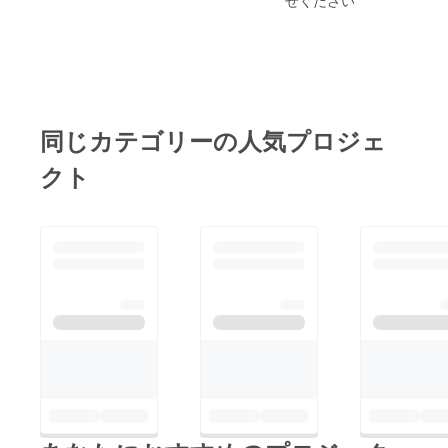
せください
く限り
【お届
掲載、
け方
名前の
法】 ギ
み ☆み
ガファ
みゆが
イル便
フル
にて
コーラ
データ
ス(１曲
を送り
同じカテゴリーの人気プロジェ
まるっ
ます(高
と)あな
音質
クト
たへの
wav形
応援ソ
式)
ングを
作りま
す！(も
ちろん
歌入
り！) ☆
限定待
受画像
【お届
け方
法】 ギ
ガファ
イル便
にて
データ
を送り