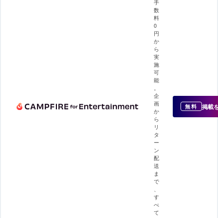
手
数
料
0
円
か
ら
実
施
可
能
。
企
画
掲載
無料
か
ら
リ
タ
ー
ン
配
送
ま
で
、
す
べ
て