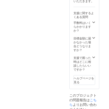
いただきます。
り系、
方法：
〇〇風
動画の
に、、
最後に
支援に関するよ
などな
流れる
くある質問
んでも
スタッ
OK！
フクレ
手数料はいく
【セッ
ジット
らかかります
ト内
と概要
か？
容】
欄に活
☆MV内
動が続
目標金額に届
にてあ
く限り
かなかった場
なたの
掲載、
合どうなりま
お名前
名前の
すか？
をクレ
み ☆み
ジット
みゆが
支援で困った
に記載
ワン
時はどこに相
・掲載
コーラ
談したらいい
期間と
ス(1番
ですか？
方法：
だけ)あ
動画の
なたへ
ヘルプページを
最後に
の応援
見る
流れる
ソング
スタッ
を作り
フクレ
ます！
このプロジェクト
ジット
(歌入
の問題報告は
と概要
こち
り！) ☆
欄に活
限定待
ら
よりお問い合わ
動が続
受画像