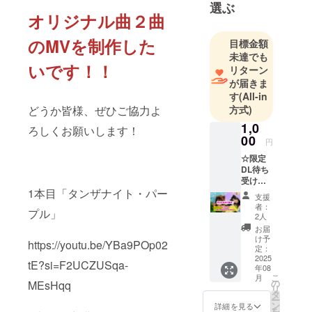
選ぶ
オリジナル曲２曲
のMVを制作した
目標金額
未達でも
いです！！
リターン
が届きま
す
(All-in
どうか皆様、ぜひご協力よ
方式)
1,0
ろしくお願いします！
00
円
☆限定
DL待ち
受け画
1本目「タンザナイト・パー
像！※2
支援
種類用
者：
プル」
意！一
2人
人2口ま
お届
で！
け予
https://youtu.be/YBa9POp02
【備考
定：
欄】 ☆
2025
tE?si=F2UCZUSqa-
年08
待受画
こ
月
像&MV
の
MEsHqq
リ
に掲載
タ
ー
するお
ン
詳細を見る
を