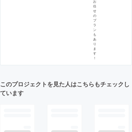
お
任
せ
の
プ
ラ
ン
も
あ
り
ま
す
！
このプロジェクトを見た人はこちらもチェックし
ています