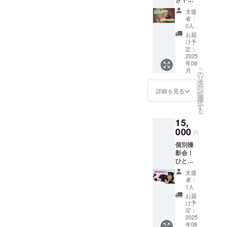
装(※ご
ジット
し応援
希望に
と概要
支援
ソン
添えな
欄に活
者：
グ！(1
い場合
動が続
0人
フレー
はこち
く限り
お届
ズ・サ
らから
掲載、
け予
ビだけ)
連絡し
定：
名前の
【備考
2025
ます)
み
年08
欄に以
【備考
こ
月
下の記
欄】 MV
の
リ
入をお
に掲載
タ
ー
願いし
するお
ン
詳細を見る
を
ます】
名前を
選
択
☆みみ
お書き
す
る
ゆに
くださ
15,
歌って
い
欲しい
000
【セッ
円
内容
ト内
個別撮
例：
容】 ☆
影会！
「〇〇
デコ
ひと枠1
さん！
レー
時間！
お仕事
ション
支援
スマホ
頑張っ
付き
者：
撮影も
て！」
チェキ
1人
OK！撮
「朝だ
☆チェ
お届
らずに
よ！起
キ裏に
け予
駄弁る
き
定：
メッ
もOK！
2025
て！」
セージ
年08
みみゆ
「大好