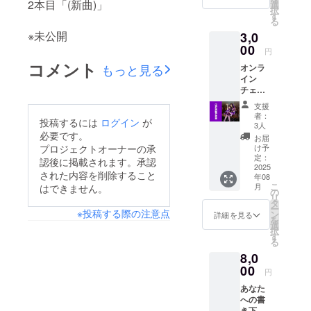
名前を
2本目「(新曲)」
選
択
お書き
す
る
くださ
※未公開
3,0
い
【セッ
00
円
ト内
コメント
もっと見る
オンラ
容】 ☆
イン
待受画
チェキ
像(高画
セッ
質&あな
支援
ト！ ①
たのお
者：
投稿するには
ログイン
が
アラビ
名前入
3人
ア風衣
必要です。
り！)
お届
装（タ
☆MV内
プロジェクトオーナーの承
け予
ンザナ
にてあ
定：
認後に掲載されます。承認
イト
2025
なたの
された内容を削除すること
年08
パープ
お名前
こ
月
はできません。
ル） ②
をクレ
の
リ
チャイ
ジット
タ
ー
ナ風衣
※投稿する際の注意点
に記載
ン
詳細を見る
を
装（紅
・掲載
選
択
虎少
期間と
す
る
女） ③
方法：
8,0
浴衣 ④
動画の
夏デー
00
最後に
円
ト服 ⑤
流れる
あなた
リクエ
スタッ
への書
スト衣
フクレ
き下ろ