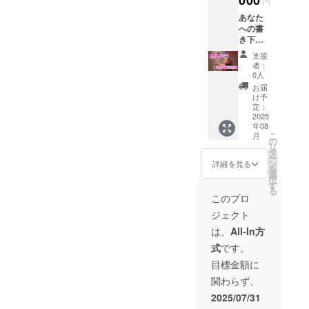
000
円
例：
☆MV内
〇〇風
あなた
「〇〇
にてあ
に、、
への書
さん！
なたの
などな
き下ろ
お仕事
お名前
んでも
し応援
頑張っ
をクレ
OK！
支援
ソン
て！」
ジット
【セッ
者：
グ！
「朝だ
に記載
0人
ト内
【備考
よ！起
・掲載
容】
お届
欄に以
き
期間と
け予
☆MV内
下の記
て！」
定：
方法：
にてあ
入をお
2025
「大好
動画の
なたの
年08
願いし
きだ
最後に
お名前
こ
月
ます】
よ！」
の
流れる
をクレ
リ
☆みみ
「お誕
タ
スタッ
ジット
ー
ゆに
生日お
ン
フクレ
詳細を見る
に記載
を
歌って
めでと
選
ジット
・掲載
択
欲しい
う！」
す
と概要
期間と
る
内容
など
欄に活
このプロ
方法：
例：
☆MVに
動が続
動画の
ジェクト
「〇〇
掲載す
く限り
最後に
さん！
るお名
掲載、
は、
All-In方
流れる
お仕事
前をお
名前の
スタッ
式
です。
頑張っ
書きく
み ※何
フクレ
て！」
ださい
枠でも
目標金額に
ジット
「朝だ
ー曲調
可
と概要
関わらず、
よ！起
のリク
欄に活
き
エスト
2025/07/31
動が続
て！」
も受け
く限り