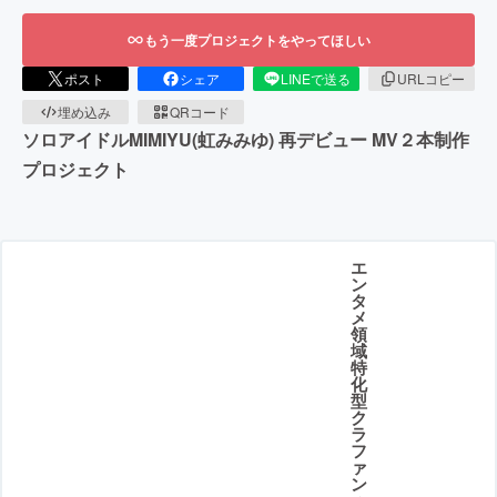
もう一度プロジェクトをやってほしい
ポスト
シェア
LINEで送る
URLコピー
埋め込み
QRコード
ソロアイドルMIMIYU(虹みみゆ) 再デビュー MV２本制作
プロジェクト
エ
ン
タ
メ
領
域
特
化
型
ク
ラ
フ
ァ
ン