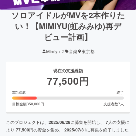
ソロアイドルがMVを2本作りた
い！【MIMIYU(虹みみゆ)再デ
ビュー計画】
Mimiyn_2
音楽
東京都
現在の支援総額
77,500
円
終了
22
%達成
目標金額
350,000
円
支援者数
7
人
このプロジェクトは、
2025/06/28
に募集を開始し、
7
人の支援に
より
77,500
円の資金を集め、
2025/07/31
に募集を終了しました