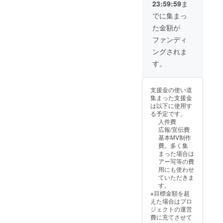
23:59:59
ま
「大好
付けま
掲載、
きだ
す！ー
でに集まっ
名前の
よ！」
例）
み ☆み
た金額が
「お誕
かっこ
みゆが
生日お
よく、
ファンディ
ワンフ
めでと
可愛
レーズ
ングされま
う！」
く、ノ
(サビだ
など
リノリ
す。
け)あな
☆MVに
に、
たへの
掲載す
しっと
応援ソ
るお名
り系、
ングを
支援金の使い道
前をお
〇〇風
作りま
集まった支援金
書きく
に、、
す！(歌
は以下に使用す
ださい
などな
入り！)
る予定です。
ー曲調
んでも
☆限定
人件費
のリク
OK！
待受画
広報/宣伝費
エスト
【セッ
像 【お
基本MV制作
も受け
ト内
届け方
費。多く集
付けま
容】
法】 ギ
まった場合は
す！ー
☆MV内
ガファ
アー写等の費
例）
にてあ
イル便
用にも使わせ
かっこ
なたの
にて
ていただきま
よく、
お名前
データ
す。
可愛
をクレ
を送り
※目標金額を超
く、ノ
ジット
ます(高
えた場合はプロ
リノリ
に記載
音質
ジェクトの運営
に、
・掲載
wav形
費に充てさせて
しっと
期間と
式)