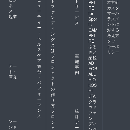
ド
ト
本方針
PFI
ネ
ュ
フ
サ
カスタ
RE
ス・
ー
ァ
ー
マーハ
for
起業
テ
ン
ビ
ラスメ
Spor
ィ
デ
ス
ントに
ts
ー
ィ
対する
CAM
・
ン
考え方
PFI
ヘ
グ
クッ
RE
ル
と
キーポ
ふる
ス
は
リシー
さと
ケ
プ
実
納税
ア
ロ
施
AD
アー
舞
ジ
事
FOR
ト・
台
ェ
例
ALL
写真
・
ク
HIO
パ
ト
KOS
フ
の
HI
ォ
作
JFA
ー
り
クラ
マ
方
ウド
ン
プ
統
ファ
ス
ロ
計
ン
ソー
ジ
デ
ディ
シャ
ェ
ー
ング