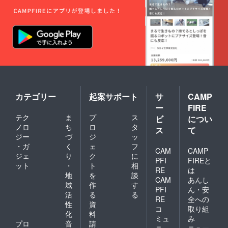
カテゴリー
起案サポート
サ
CAMP
ー
FIRE
テク
ま
プ
ス
ビ
につい
ノロ
ち
ロ
タ
ス
て
ジー
づ
ジ
ッ
・ガ
く
ェ
フ
CAM
CAMP
ジェ
り
ク
に
PFI
FIREと
ット
・
ト
相
RE
は
地
を
談
CAM
あんし
域
作
す
PFI
ん・安
活
る
る
RE
全への
性
資
コ
取り組
化
料
ミュ
み
プロ
音
請
ニ
ニュー