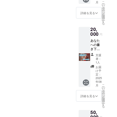
☆MV内
こ
月
を一時
きだ
の
にてあ
リ
間貸し
よ！」
タ
なたの
ー
ます。
「お誕
ン
お名前
詳細を見る
を
※マネー
生日お
選
をクレ
択
ジャー
めでと
す
ジット
る
同伴
う！」
に記載
20,
【備考
など
・掲載
欄】
000
☆MVに
期間と
円
☆7月・
掲載す
方法：
あなた
8月中で
るお名
動画の
への書
撮影候
前をお
最後に
き下ろ
補日を
書きく
流れる
し応援
ご記入
ださい
スタッ
支援
ソン
くださ
ー曲調
フクレ
者：
グ！(1
い！
のリク
1人
ジット
コーラ
☆MVに
エスト
と概要
お届
ス・1
掲載す
も受け
け予
欄に活
番) 【備
るお名
定：
付けま
動が続
考欄に
2025
前をお
す！ー
く限り
年08
以下の
書きく
例）
掲載、
こ
月
記入を
ださい
の
かっこ
名前の
リ
お願い
【セッ
タ
よく、
み ※一
ー
しま
ト内
ン
可愛
詳細を見る
人何枚
を
す】 ☆
容】 ☆
選
く、ノ
でも購
択
みみゆ
個撮 1
す
リノリ
入可
る
に歌っ
時間
に、
能！
50,
て欲し
（都
しっと
い内容
内）
り系、