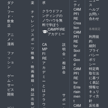
ダク
楽
求
ティ
ス
ト
CAM
ヘルプ
クラウドファ
フー
チ
PFI
お問い
ンディングの
ド・
ャ
RE
合わせ
ノウハウを無
飲食
レ
Crea
料で学ぼう
店
ン
tion
各種規定
CAMPFIRE
ジ
CAM
アカデミー
アニ
ス
利用規
PFI
メ・
ポ
約
RE
漫画
ー
CA
説
細則
for
ツ
MP
明
プライ
Soci
ファ
映
FI
会
バシー
al
ッ
像
RE
・
ポリ
Goo
ショ
・
ア
相
シー
d
ン
映
カ
談
特定商
CAM
画
デ
会
取引法
PFI
ゲー
書
ミ
に基づ
RE
ム・
籍
ー
く表記
for
サー
・
と
情報セ
Ente
ビス
雑
は
キュリ
rtain
開発
誌
ク
サ
ティ方
men
出
ラ
ポ
針
t
版
ウ
ー
反社基
CAM
ビジ
ビ