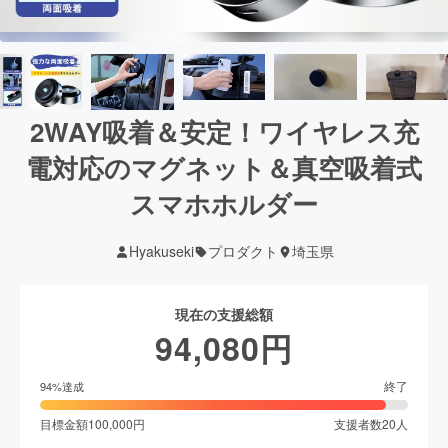
2WAY吸着＆安定！ワイヤレス充
電対応のマグネット＆真空吸着式
スマホホルダー
Hyakuseki
プロダクト
埼玉県
現在の支援総額
94,080
円
終了
94
%達成
目標金額
100,000
円
支援者数
20
人