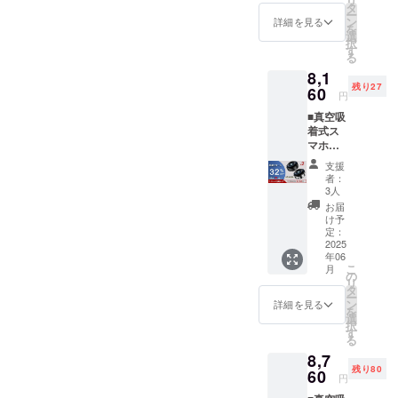
リ
ク、シ
価格と
タ
ー
ルバー
なりま
ン
詳細を見る
を
の2色か
す。 ※
選
択
らお選
商品の
す
る
びいた
仕様、
8,1
だけま
デザイ
残り27
す。 ※
60
ンに関
円
お届け
しまし
■真空吸
時期
ては一
着式ス
は、生
部変更
マホホ
産、配
になる
ルダー
送状況
可能性
支援
「X8」
により
もござ
者：
×2 ※早
遅れる
いま
3人
期リ
可能性
す。ご
お届
ター
もござ
了承く
け予
ン/3月
いま
定：
ださ
末発送
2025
す。 ※
い。
年06
※一般販
税・送
こ
月
売予定
料込の
の
リ
価格
価格と
タ
ー
12,000
なりま
ン
詳細を見る
を
円 ※早
す。 ※
選
択
期リ
商品の
す
る
ターン
仕様、
8,7
は在庫
デザイ
残り80
がなく
60
ンに関
円
なり次
しまし