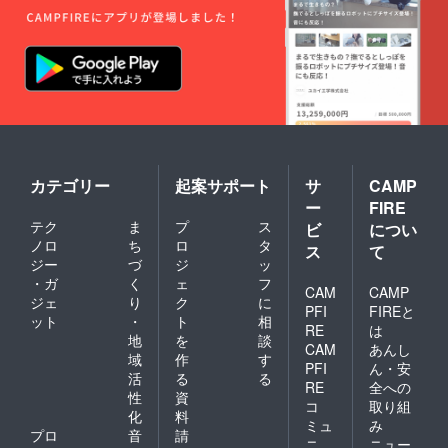
カテゴリー
起案サポート
サ
CAMP
ー
FIRE
テク
ま
プ
ス
ビ
につい
ノロ
ち
ロ
タ
ス
て
ジー
づ
ジ
ッ
・ガ
く
ェ
フ
CAM
CAMP
ジェ
り
ク
に
PFI
FIREと
ット
・
ト
相
RE
は
地
を
談
CAM
あんし
域
作
す
PFI
ん・安
活
る
る
RE
全への
性
資
コ
取り組
化
料
ミュ
み
プロ
音
請
ニ
ニュー