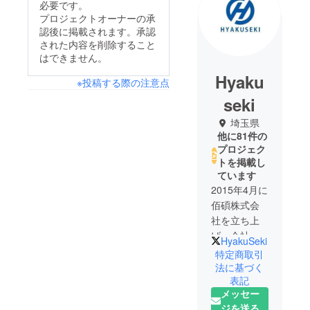
必要です。
プロジェクトオーナーの承
認後に掲載されます。承認
された内容を削除すること
はできません。
Hyaku
※投稿する際の注意点
seki
埼玉県
他に81件の
プロジェク
トを掲載し
ています
2015年4月に
佰碩株式会
社を立ち上
げ、会社運
HyakuSeki
営サポート
特定商取引
や、Yahoo!
法に基づく
表記
や楽天など
メッセー
のECサイト
ジを送る