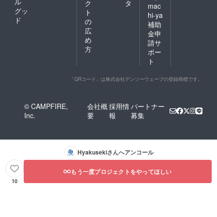
ル
ク
タ
mac
グッ
ト
hi-ya
ド
の
補助
広
金申
め
請サ
方
ポー
ト
「QRコード」は株式会社デンソーウェーブの登録商標です。
© CAMPFIRE,
会社概
採用情
パートナー
Inc.
要
報
募集
Hyakuseki
さんへアンコール
もう一度プロジェクトをやってほしい
10