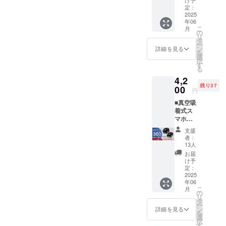
売予定
定：
式会社
価格
2025
事業者の所
年06
5,000円
こ
月
在地 354-
※本リ
の
リ
ターン
タ
0041 埼玉県
ー
製品に
ン
詳細を見る
入間郡三芳
を
はワイ
選
択
ヤレス
町藤久保
す
る
充電機
1031
4,2
能は搭
事業者の連
残り37
載され
00
円
ており
絡先 TEL
■真空吸
ませ
：049-238-
着式ス
ん。 ※
マホホ
4406 メール
カラー
ルダー
はブ
アドレス
支援
「X8」
ラッ
者：
customer@h
×１ ※早
ク、シ
13人
期リ
ルバー
yakuseki.jp
お届
ター
の2色か
け予
※こちらでは
ン/3月
らお選
定：
当該製品に
末発送
2025
びいた
年06
※一般販
だけま
対するお申
こ
月
売予定
す。 ※
の
し込み、質
リ
価格
お届け
タ
ー
6,000円
問等は受け
時期
ン
詳細を見る
を
※早期リ
は、生
選
付けており
択
ターン
産、配
す