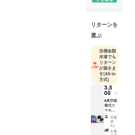
でのネット
ショップ運
営事業に携
わってまい
リターンを
りました。
これからも
選ぶ
わたしたち
は、消費者
目標金額
のニーズを
未達でも
深く掘り出
リターン
し、感動と
が届きま
す
(All-in
驚きの商品
方式)
をそろえ、
3,5
暮らしが豊
00
かになる良
円
品をみなさ
■真空吸
着式ス
まにお届け
マホホ
いたしま
ルダー
支援
「X8」
す。
者：
通常タ
3人
事業者の名
イプ×1
お届
称 佰碩株
※一般販
け予