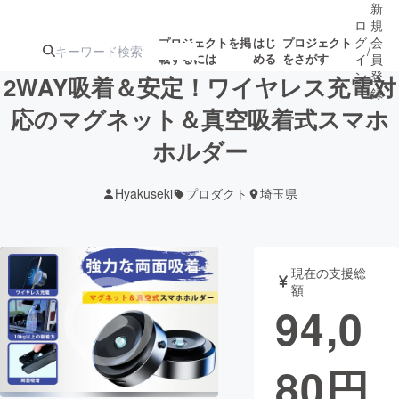
新
ロ
規
グ
会
プロジェクトを掲
はじ
プロジェクト
/
載するには
める
をさがす
イ
員
ン
登
2WAY吸着＆安定！ワイヤレス充電対
録
応のマグネット＆真空吸着式スマホ
ホルダー
人気のプロ
注目のリ
注目の新着プロ
募集終了が近いプ
もうすぐ公開
ジェクト
ターン
ジェクト
ロジェクト
されます
Hyakuseki
プロダクト
埼玉県
アート・写真
音楽
現在の支援総
テクノロジー・ガジェット
ゲーム・サ
額
94,0
映像・映画
書籍・雑誌
80
円
ビジネス・起業
チャレンジ