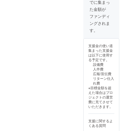
もござ
す。 ※
でに集まっ
いま
商品の
た金額が
す。 ※
仕様、
税・送
デザイ
ファンディ
料込の
ンに関
ングされま
価格と
しまし
なりま
ては一
す。
す。 ※
部変更
商品の
になる
仕様、
可能性
支援金の使い道
デザイ
もござ
集まった支援金
ンに関
いま
は以下に使用す
しまし
す。ご
る予定です。
ては一
了承く
設備費
部変更
ださ
人件費
になる
い。
広報/宣伝費
可能性
リターン仕入
もござ
れ費
いま
※目標金額を超
す。ご
えた場合はプロ
了承く
ジェクトの運営
ださ
費に充てさせて
い。
いただきます。
支援に関するよ
くある質問