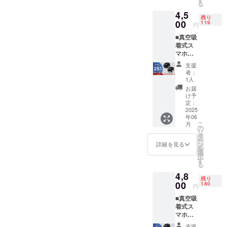
る
ません。
は在庫
送状況
4,5
がなく
により
業務責任
残り
なり次
00
遅れる
119
円
者 松本
第終了
可能性
■真空吸
セツコ
となり
もござ
着式ス
ます。
いま
マホホ
※カラー
す。 ※
ルダー
はブ
税・送
支援
「X8」
ラッ
料込の
者：
×１ ※一
ク、シ
価格と
1人
般販売
ルバー
なりま
お届
予定価
の2色か
す。 ※
け予
格6,000
らお選
定：
商品の
円 ※カ
2025
びいた
仕様、
年06
ラーは
だけま
デザイ
こ
月
ブラッ
す。 ※
の
ンに関
リ
ク、シ
お届け
タ
しまし
ー
ルバー
時期
ン
ては一
詳細を見る
を
の2色か
は、生
選
部変更
択
らお選
産、配
す
になる
る
びいた
送状況
可能性
4,8
だけま
により
もござ
残り
す。 ※
00
遅れる
180
いま
円
お届け
可能性
す。ご
■真空吸
時期
もござ
了承く
着式ス
は、生
いま
ださ
マホホ
産、配
す。 ※
い。
ルダー
送状況
税・送
支援