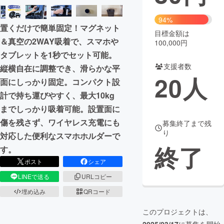
まちづくり・地域活性化
94%
置くだけで簡単固定！マグネット
目標金額は
＆真空の2WAY吸着で、スマホや
100,000円
CAMPFIRE for Social Good
CAMPFIRE Creation
タブレットを1秒でセット可能。
CAMPFIREふるさと納税
machi-ya
コミュニティ
支援者数
縦横自在に調整でき、滑らかな平
20
人
面にしっかり固定。コンパクト設
計で持ち運びやすく、最大10kg
までしっかり吸着可能。設置面に
傷を残さず、ワイヤレス充電にも
募集終了まで残
り
対応した便利なスマホホルダーで
終了
す。
ポスト
シェア
LINEで送る
URLコピー
埋め込み
QRコード
このプロジェクトは、