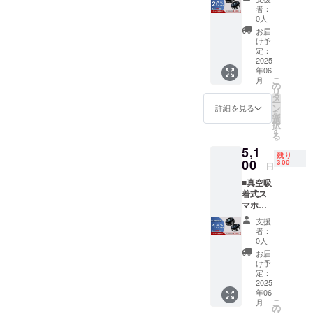
「X8」
により
料込の
者：
×１ ※一
遅れる
価格と
0人
般販売
可能性
なりま
お届
予定価
もござ
す。 ※
け予
格6,000
いま
定：
商品の
円 ※カ
2025
す。 ※
仕様、
年06
ラーは
税・送
デザイ
こ
月
ブラッ
料込の
の
ンに関
リ
ク、シ
価格と
タ
しまし
ー
ルバー
なりま
ン
ては一
詳細を見る
を
の2色か
す。 ※
選
部変更
択
らお選
商品の
す
になる
る
びいた
仕様、
可能性
5,1
だけま
デザイ
もござ
残り
す。 ※
00
ンに関
300
いま
円
お届け
しまし
す。ご
■真空吸
時期
ては一
了承く
着式ス
は、生
部変更
ださ
マホホ
産、配
になる
い。
ルダー
送状況
可能性
支援
「X8」
により
もござ
者：
×1 ※一
遅れる
いま
0人
般販売
可能性
す。ご
お届
予定価
もござ
了承く
け予
格6,000
いま
定：
ださ
円 ※カ
2025
す。 ※
い。
年06
ラーは
税・送
こ
月
ブラッ
料込の
の