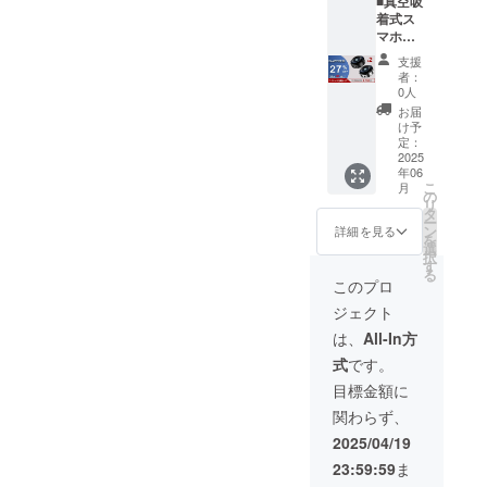
■真空吸
第終了
ては一
着式ス
となり
部変更
マホホ
ます。
になる
ルダー
※カラー
可能性
支援
「X8」
はブ
もござ
者：
×2 ※一
ラッ
いま
0人
般販売
ク、シ
す。ご
お届
予定価
ルバー
了承く
け予
格
の2色か
定：
ださ
12,000
2025
らお選
い。
年06
円 ※カ
びいた
こ
月
ラーは
だけま
の
リ
ブラッ
す。 ※
タ
ー
ク、シ
お届け
ン
詳細を見る
を
ルバー
時期
選
択
の2色か
は、生
す
る
らお選
産、配
このプロ
びいた
送状況
ジェクト
だけま
により
す。 ※
遅れる
は、
All-In方
お届け
可能性
式
です。
時期
もござ
は、生
いま
目標金額に
産、配
す。 ※
関わらず、
送状況
税・送
により
料込の
2025/04/19
遅れる
価格と
23:59:59
ま
可能性
なりま