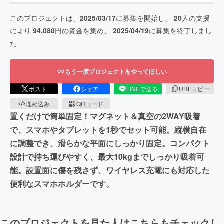
このプロジェクトは、
2025/03/17
に募集を開始し、
20
人の支援
により
94,080
円の資金を集め、
2025/04/19
に募集を終了しまし
た
もう一度プロジェクトをやってほしい
ポスト
シェア
LINEで送る
URLコピー
埋め込み
QRコード
置くだけで簡単固定！マグネット＆真空の2WAY吸着
で、スマホやタブレットを1秒でセット可能。縦横自在
に調整でき、滑らかな平面にしっかり固定。コンパクト
設計で持ち運びやすく、最大10kgまでしっかり吸着可
能。設置面に傷を残さず、ワイヤレス充電にも対応した
便利なスマホホルダーです。
このプロジェクトを見た人はこちらもチェックし