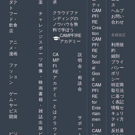
ダク
楽
求
ティ
ス
ト
CAM
ヘルプ
クラウドファ
フー
チ
PFI
お問い
ンディングの
ド・
ャ
RE
合わせ
ノウハウを無
飲食
レ
Crea
料で学ぼう
店
ン
tion
各種規定
CAMPFIRE
ジ
CAM
アカデミー
アニ
ス
利用規
PFI
メ・
ポ
約
RE
漫画
ー
CA
説
細則
for
ツ
MP
明
プライ
Soci
ファ
映
FI
会
バシー
al
ッ
像
RE
・
ポリ
Goo
ショ
・
ア
相
シー
d
ン
映
カ
談
特定商
CAM
画
デ
会
取引法
PFI
ゲー
書
ミ
に基づ
RE
ム・
籍
ー
く表記
for
サー
・
と
情報セ
Ente
ビス
雑
は
キュリ
rtain
開発
誌
ク
サ
ティ方
men
出
ラ
ポ
針
t
版
ウ
ー
反社基
CAM
ビジ
ビ
ド
ト