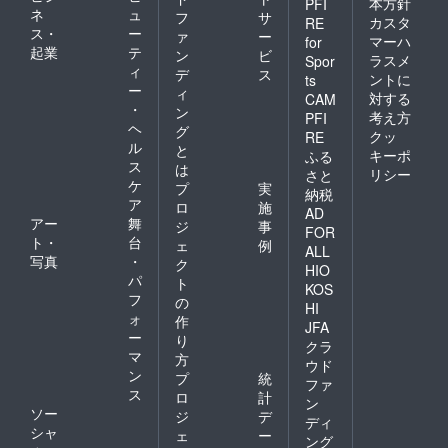
本方針
PFI
ネ
ュ
フ
サ
カスタ
RE
ス・
ー
ァ
ー
マーハ
for
起業
テ
ン
ビ
ラスメ
Spor
ィ
デ
ス
ントに
ts
ー
ィ
対する
CAM
・
ン
考え方
PFI
ヘ
グ
クッ
RE
ル
と
キーポ
ふる
ス
は
リシー
さと
ケ
プ
実
納税
ア
ロ
施
AD
アー
舞
ジ
事
FOR
ト・
台
ェ
例
ALL
写真
・
ク
HIO
パ
ト
KOS
フ
の
HI
ォ
作
JFA
ー
り
クラ
マ
方
ウド
ン
プ
統
ファ
ス
ロ
計
ン
ソー
ジ
デ
ディ
シャ
ェ
ー
ング