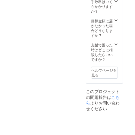
手数料はいく
らかかります
か？
目標金額に届
かなかった場
合どうなりま
すか？
支援で困った
時はどこに相
談したらいい
ですか？
ヘルプページを
見る
このプロジェクト
の問題報告は
こち
ら
よりお問い合わ
せください