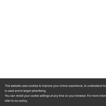
This website uses cookies to improve your online experience, to understand h
is used and to target advertising.
You can revisit your cookie settings at any time on your browser. For more info
refer to
our policy
.