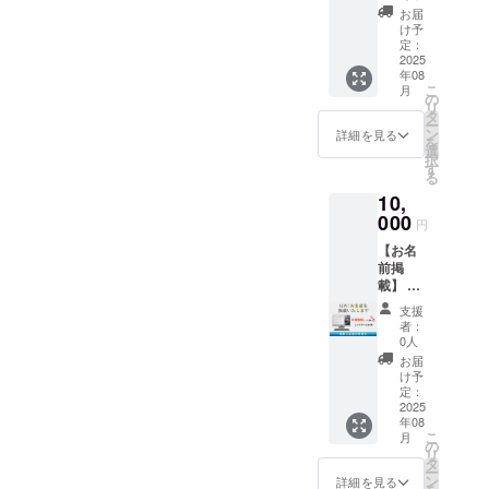
本1冊】
2025年
要がな
さい。
お届
この
8月1
い場合
け予
フォー
日〜
定：
その旨
ムで
2025
2026年
もご記
年08
あって
8月1日
入くだ
こ
月
い
までの
の
さい。
リ
る？？
12ヶ月
タ
（記載
ー
オンラ
間 ・掲
ン
がない
詳細を見る
を
インで
載方
選
場合は
択
正しい
法：文
す
サイン
る
足腰の
字、ロ
のみと
10,
使い方
ゴ/バ
なりま
をレク
000
ナー/リ
す）
円
チャー
ンクの
【お名
しま
掲載可
前掲
す。同
・掲載
載】 当
時に姿
ペー
社ホー
勢の
ジ：書
支援
ムペー
チェッ
籍紹介
者：
ジに、
クも！
専用の
0人
支援者
サイン
ページ
お届
様のお
本のお
・支援
け予
名前
まけが
定：
時、必
（ニッ
2025
ついて
ず備考
年08
クネー
きま
欄に希
こ
月
ム）を
す。 自
の
望され
リ
掲載し
分一人
タ
るお名
ー
ます。
ではな
ン
前をご
詳細を見る