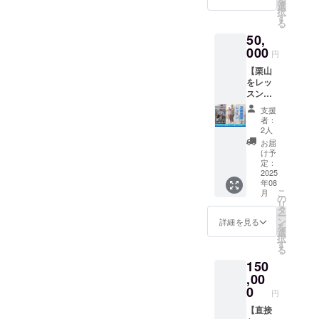
を
このリ
かなか
選
記入く
択
ターン
解決で
す
ださ
る
は1,000
きない
い。ロ
50,
円/5,00
悩み事
ゴ/バ
0円のリ
000
を相談
ナー/リ
円
ターン
して、
ンクの
【栗山
と同じ
私と一
掲載の
をレッ
内容に
緒に自
場合は
スンに
なりま
分が1番
その旨
呼ぶ権
す。 ・
イキイ
もご記
支援
利＋サ
掲載期
キとす
入くだ
者：
イン本1
間：
る心と
2人
さい。
冊】 出
2025年
体を手
お届
張特別
8月1
に入れ
け予
レッス
日〜
定：
ましょ
ンに呼
2025
2026年
う！ ■
年08
ぶこと
8月1日
リター
こ
月
ができ
までの
の
ン詳細
リ
る券で
12ヶ月
タ
＊内
ー
す。 ス
間 ・掲
ン
容： ・
詳細を見る
を
クワッ
載方
選
45分の
択
ト指
法：文
す
カウン
る
導・運
字、ロ
セリン
150
動習
ゴ/バ
グ ・ス
慣・歩
,00
ナー/リ
クワッ
行指導
ンクの
0
ト
円
など、
掲載可
フォー
ご希望
【直接
・掲載
ムの習