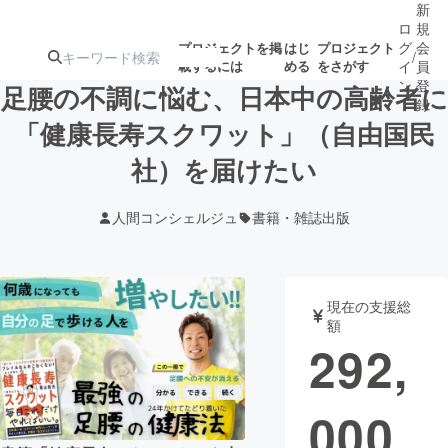
新
ロ
規
グ
会
プロジェクトを掲
はじ
プロジェクト
/
載するには
める
をさがす
イ
員
ン
登
足腰の不調に悩む、日本中の高齢者に
録
「健康長寿スクワット」（自由国民
社）を届けたい
人気のプロ
注目のリ
注目の新着プロ
募集終了が近いプ
もうすぐ公開
ジェクト
ターン
ジェクト
ロジェクト
されます
人間コンシェルジュ
書籍・雑誌出版
アート・写真
音楽
現在の支援総
テクノロジー・ガジェット
ゲーム・サ
額
292,
映像・映画
書籍・雑誌
000
ビジネス・起業
チャレンジ