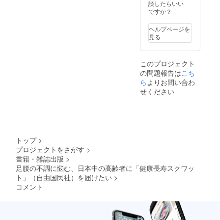
2025年
す。 ＊
ン詳細
談したらいい
8月から
実施場
＊内
ですか？
2026年
所まで
容：完
8月末ま
の交通
全オー
ヘルプページを
で
費はご
ダーメ
見る
負担く
イド講
ださい
演会 ＊
■有効期
場所：
このプロジェクト
限：
オンラ
の問題報告は
2025年
イン/リ
こち
8月から
アル開
ら
よりお問い合わ
2026年
催どち
せください
8月末日
らでも
まで ■
＊時
備考欄
間：最
に必ず
大2時間
記載く
程度を
ださい
予定 ＊
トップ
>
・医療
日時：
プロジェクトをさがす
>
機関を
2025年
書籍・雑誌出版
>
受診さ
8月以降
れてい
応相談
足腰の不調に悩む、日本中の高齢者に「健康長寿スクワッ
る方
＊備考
ト」（自由国民社）を届けたい
>
は、医
欄に団
コメント
師から
体名、
の承諾
希望の
がある
テーマ
ことを
につい