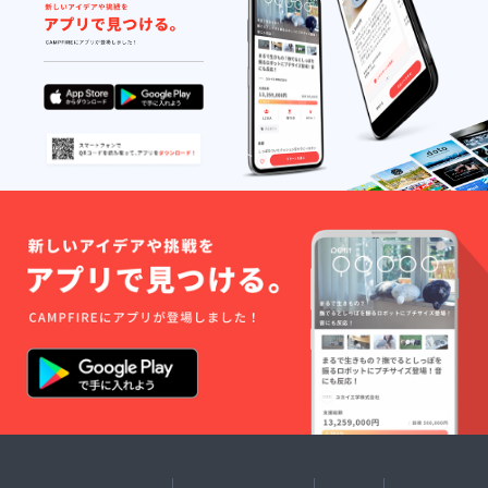
記載く
てご記
ださい
入くだ
・医師
さい ＊
の承諾
詳細は
があっ
メール
た場
でご連
合、禁
絡しま
忌があ
す。 ＊
ればお
交通費
教えく
は別途
ださい
お願い
・受傷
しま
歴、既
す。 ■
往歴あ
有効期
ればお
限：
伝えく
2025年
ださい
8月から
2026年
8月末ま
で