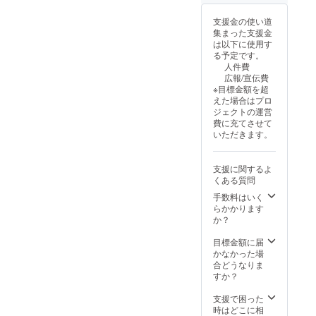
大1時間
8月以
に向け
を記載
程度を
降、応
て講演
くださ
支援金の使い道
予定 ＊
相談 ＊
をおこ
い ・医
集まった支援金
日時：
場所：
なって
師の承
は以下に使用す
2025年
愛知県
おり、
諾が
る予定です。
8月以降
名古屋
「足取
あった
人件費
応相談
市八事
りが軽
場合、
広報/宣伝費
＊備考
エリア
くなっ
禁忌が
※目標金額を超
欄に団
＊備
た」
あれば
えた場合はプロ
体名、
考： ・
「これ
お教え
ジェクトの運営
希望の
ジム使
までの
くださ
費に充てさせて
テーマ
用料込
運動の
い ・受
いただきます。
につい
み ・年
常識が
傷歴、
てご記
齢、性
ひっく
既往歴
入くだ
別、経
り返っ
あれば
支援に関するよ
さい ＊
験問い
た」
お伝え
くある質問
詳細は
ません
「健康
くださ
メール
・持病
的な習
手数料はいく
い
でご連
をお持
慣が楽
らかかります
絡しま
ちの方
しく継
か？
す。 ＊
は、医
続でき
交通費
師の承
る」と
目標金額に届
は別途
諾を得
好評を
かなかった場
お願い
てから
いただ
合どうなりま
しま
のト
いてお
すか？
す。 ■
レーニ
りま
有効期
ングに
す。 ■
支援で困った
限：
なりま
リター
時はどこに相