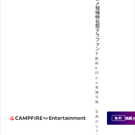
メ
領
域
特
化
型
ク
ラ
フ
ァ
ン
手
数
料
0
円
か
ら
実
施
可
能
。
企
画
掲載
無料
か
ら
リ