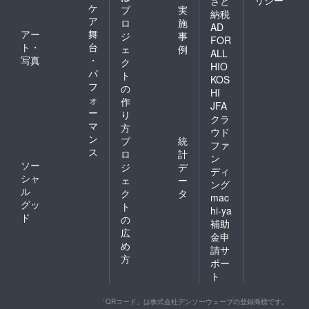
リシー
さと
ケ
プ
実
納税
ア
ロ
施
AD
アー
舞
ジ
事
FOR
ト・
台
ェ
例
ALL
写真
・
ク
HIO
パ
ト
KOS
フ
の
HI
ォ
作
JFA
ー
り
クラ
マ
方
ウド
ン
プ
統
ファ
ス
ロ
計
ン
ソー
ジ
デ
ディ
シャ
ェ
ー
ング
ル
ク
タ
mac
グッ
ト
hi-ya
ド
の
補助
広
金申
め
請サ
方
ポー
ト
「QRコード」は株式会社デンソーウェーブの登録商標です。