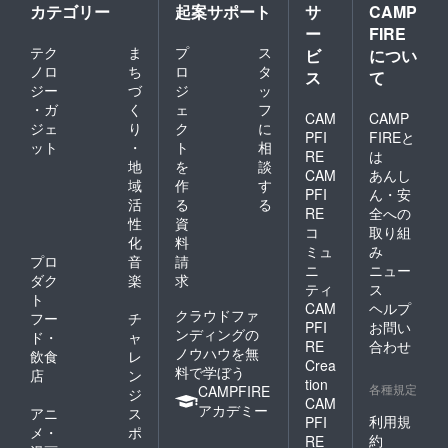
カテゴリー
起案サポート
サ
CAMP
ー
FIRE
テク
ま
プ
ス
ビ
につい
ノロ
ち
ロ
タ
ス
て
ジー
づ
ジ
ッ
・ガ
く
ェ
フ
CAM
CAMP
ジェ
り
ク
に
PFI
FIREと
ット
・
ト
相
RE
は
地
を
談
CAM
あんし
域
作
す
PFI
ん・安
活
る
る
RE
全への
性
資
コ
取り組
化
料
ミュ
み
プロ
音
請
ニ
ニュー
ダク
楽
求
ティ
ス
ト
CAM
ヘルプ
クラウドファ
フー
チ
PFI
お問い
ンディングの
ド・
ャ
RE
合わせ
ノウハウを無
飲食
レ
Crea
料で学ぼう
店
ン
tion
各種規定
CAMPFIRE
ジ
CAM
アカデミー
アニ
ス
利用規
PFI
メ・
ポ
約
RE