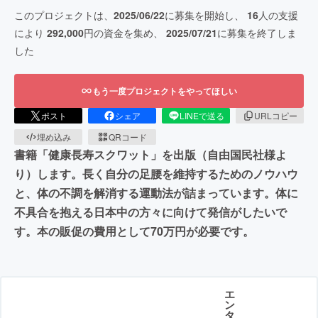
このプロジェクトは、
2025/06/22
に募集を開始し、
16
人の支援
により
292,000
円の資金を集め、
2025/07/21
に募集を終了しま
した
もう一度プロジェクトをやってほしい
ポスト
シェア
LINEで送る
URLコピー
埋め込み
QRコード
書籍「健康長寿スクワット」を出版（自由国民社様よ
り）します。長く自分の足腰を維持するためのノウハウ
と、体の不調を解消する運動法が詰まっています。体に
不具合を抱える日本中の方々に向けて発信がしたいで
す。本の販促の費用として70万円が必要です。
エ
ン
タ