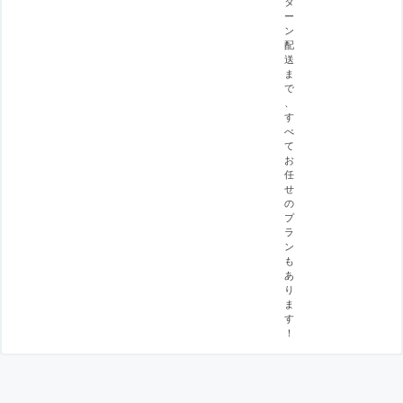
タ
ー
ン
配
送
ま
で
、
す
べ
て
お
任
せ
の
プ
ラ
ン
も
あ
り
ま
す
！