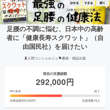
足腰の不調に悩む、日本中の高齢
者に「健康長寿スクワット」（自
由国民社）を届けたい
人間コンシェルジュ
書籍・雑誌出版
現在の支援総額
292,000
円
終了
58
%達成
目標金額
500,000
円
支援者数
16
人