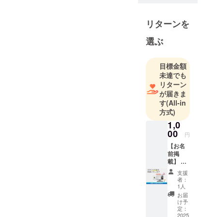
リターンを
選ぶ
目標金額
未達でも
リターン
が届きま
す
(All-in
方式)
1,0
00
円
【お名
前掲
載】 当
社ホー
支援
ムペー
者：
ジに、
1人
支援者
お届
様のお
け予
名前
定：
（ニッ
2025