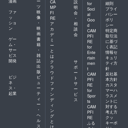
漫画
ー
CA
説
細則
for
ツ
MP
明
プライ
Soci
ファ
映
FI
会
バシー
al
ッ
像
RE
・
ポリ
Goo
ショ
・
ア
相
シー
d
ン
映
カ
談
特定商
CAM
画
デ
会
取引法
PFI
ゲー
書
ミ
に基づ
RE
ム・
籍
ー
く表記
for
サー
・
と
情報セ
Ente
ビス
雑
は
キュリ
rtain
開発
誌
ク
サ
ティ方
men
出
ラ
ポ
針
t
版
ウ
ー
反社基
CAM
ビジ
ビ
ド
ト
本方針
PFI
ネ
ュ
フ
サ
カスタ
RE
ス・
ー
ァ
ー
マーハ
for
起業
テ
ン
ビ
ラスメ
Spor
ィ
デ
ス
ントに
ts
ー
ィ
対する
CAM
・
ン
考え方
PFI
ヘ
グ
クッ
RE
ル
と
キーポ
ふる
ス
は