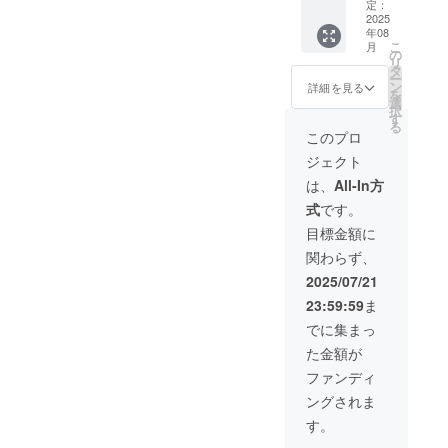
までの
て、こ
呼ぶこ
定：
す ・1
運動の
れまで
とがで
2025
畳ほど
年08
常識が
ずっと
きる券
の動け
こ
月
ひっく
悩み
です。
の
るス
リ
り返っ
だった
スク
タ
ペース
ー
た」
心と身
ワッ
ン
と壁を
詳細を見る
を
「健康
体のバ
ト・運
選
確保く
択
的な習
ランス
動習
す
ださい
る
慣が楽
と向き
慣・生
■有効期
このプロ
しく継
合いま
活習
限：
ジェクト
続でき
せん
慣・健
2025年
る」と
か？ ■
康的な
8月から
は、
All-In方
好評を
リター
マイン
2026年
式
です。
いただ
ン詳細
ドセッ
8月末ま
いてお
＊内
トな
で ■備
目標金額に
りま
容： ・
ど、ご
考欄に
関わらず、
す。 ■
パーソ
希望の
必ず記
リター
ナルト
テーマ
載くだ
2025/07/21
ン詳細
レーニ
に合わ
さい ・
23:59:59
ま
＊内
ング60
せた講
医療機
容：グ
分x10回
演をい
関を受
でに集まっ
ループ
・直筆
たしま
診され
た金額が
レッス
サイン
す。 こ
ている
ン ＊場
入り新
れまで
方は、
ファンディ
所：日
著1冊
に、介
医師か
ングされま
本各地
＊日
護業界
らの承
＊時
程：
や運動
諾があ
す。
間：最
2025年
愛好家
ること