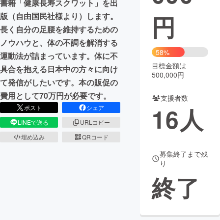
書籍「健康長寿スクワット」を出
円
版（自由国民社様より）します。
まちづくり・地域活性化
長く自分の足腰を維持するための
ノウハウと、体の不調を解消する
CAMPFIRE for Social Good
CAMPFIRE Creation
58%
運動法が詰まっています。体に不
CAMPFIREふるさと納税
machi-ya
コミュニティ
目標金額は
具合を抱える日本中の方々に向け
500,000円
て発信がしたいです。本の販促の
費用として70万円が必要です。
支援者数
16
人
ポスト
シェア
LINEで送る
URLコピー
埋め込み
QRコード
募集終了まで残
り
終了