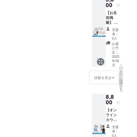
発送期
00
ゴ/バ
円
間：
ナー/リ
【お名
2025年
ンクの
前掲
7月4
掲載可
載】 当
日〜順
・掲載
社ホー
次手配
ペー
支援
ムペー
が整い
ジ：書
者：
ジに、
次第発
籍紹介
2人
支援者
送。 ・
専用の
お届
様のお
発送方
ページ
け予
名前
法：
定：
・支援
（ニッ
2025
メール
時、必
年08
クネー
便 ・掲
ず備考
こ
月
ム）を
載ペー
の
欄に希
リ
掲載し
ジ：書
タ
望され
ー
ます。
籍紹介
ン
るお名
詳細を見る
を
このリ
専用の
選
前をご
択
ターン
ページ
す
記入く
る
は1,000
・支援
ださ
8,8
円/10,0
時、必
い。ロ
00円の
00
ず備考
ゴ/バ
円
リター
欄に希
ナー/リ
【オン
ンと同
望され
ンクの
ライン
じ内容
るお名
掲載の
カウン
になり
前をご
場合は
セリン
ます ・
記入く
その旨
支援
グ1回＋
掲載期
ださ
もご記
者：
サイン
間：
い。必
0人
入くだ