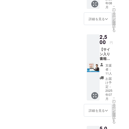
年08
クネー
こ
月
ム）を
の
リ
掲載し
タ
ー
ます。
ン
詳細を見る
を
・この
選
択
リター
す
る
ンは
2,5
5,000
円/10,0
00
円
00円の
【サイ
リター
ン入り
ンと同
書籍】
じ内容
私の
になり
支援
かっこ
ます。
者：
いいサ
・掲載
11人
イン入
期間：
お届
りの書
2025年
け予
籍をお
8月1
定：
送りし
2025
日〜
年07
ます。
2026年
こ
月
支援者
8月1日
の
リ
様のお
までの
タ
ー
名前
12ヶ月
ン
詳細を見る
を
（ニッ
間 ・掲
選
択
クネー
載方
す
る
ム）入
法：文
5,0
り。 ・
字、ロ