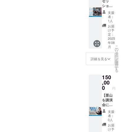
のテー
セッ
ペー
得、姿
マに合
ション
ジ：書
勢
わせた
10回＋
籍紹介
チェッ
支援
レッス
サイン
専用の
ク ・直
者：
ンをい
本1冊】
ページ
筆サイ
1人
たしま
栗山が
・支援
ン入り
お届
す。 こ
普段指
時、必
新著1冊
け予
れまで
導して
ず備考
定：
＊場
に、
いる
2025
欄に希
所：オ
年08
フィッ
パーソ
望され
ンライ
こ
月
トネス
ナル
るお名
の
ン
リ
クラブ
セッ
前をご
タ
（ZOO
ー
や公共
ション
記入く
ン
M） ＊
詳細を見る
を
施設に
に参加
ださ
選
日程：
択
て常に
できる
い。ロ
す
2025年
る
満員御
券で
ゴ/バ
6月以
150
礼の
す。 人
ナー/リ
降、応
レッス
間コン
,00
ンクの
相談 ＊
ンをあ
シェル
掲載の
0
備考：
円
なたの
ジュと
場合は
・ネッ
町にお
して日
【栗山
その旨
ト環
届けし
本中で
を講演
もご記
境、ス
ます。
活躍し
会に呼
入くだ
マホを
「足取
ている
ぶ権
さい。
お持ち
支援
りが軽
栗山の
利】 会
であれ
者：
くなっ
セッ
社や団
ば誰で
0人
た」
ション
体の講
も参加
お届
「これ
を受け
演会に
できま
け予