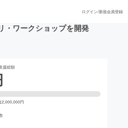
ログイン
/
新規会員登録
リ・ワークショップを開発
うすぐ公開されます
支援総額
プロダクト
円
ファッション
スポーツ
,000,000円
数
ア
ソーシャルグッド
人