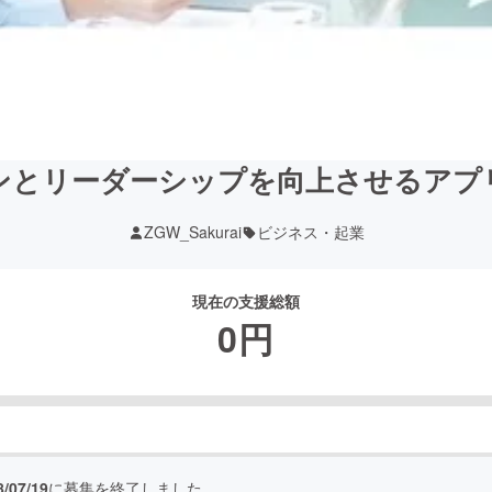
ンとリーダーシップを向上させるアプ
ZGW_Sakurai
ビジネス・起業
現在の支援総額
0
円
8/07/19
に募集を終了しました