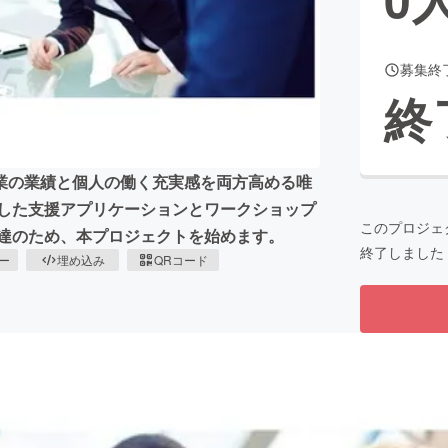
募集終
CAMPFIRE for Social Good
CAMPFIRE Creation
終
CAMPFIREふるさと納税
machi-ya
コミュニティ
業の業績と個人の働く充実感を両方高める唯
にした支援アプリケーションとワークショップ
このプロジェ
調達のため、本プロジェクトを始めます。
終了しました
ピー
埋め込み
QRコード