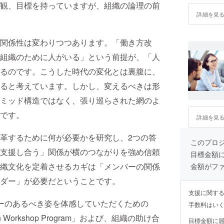
観、目標を持っていますが、組織の論理の前
詳細を見
関係性は変わりつつあります。「働き方改
組織のために人がいる」という前提が、「人
るのです。こうした時代の変化とは裏腹に、
ると考えています。しかし、変えるべきは形
ミッド構造ではなく、張り巡らされた網のよ
です。
詳細を見
革するために何が必要かを研究し、2つの答
このプロ
支援し合う」関係が横のつながりを強め信頼
目標金額
織文化を定着させるカギは「メンバーの関係
金額がフ
ダー」が必要だということです。
支援に関す
ーのあるべき姿を体感していただくための
手数料はい
n Workshop Program」および、組織の助け合
目標金額に