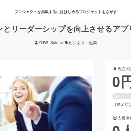
プロジェクトを掲載するには
はじめる
プロジェクトをさがす
ンとリーダーシップを向上させるアプ
ZGW_Sakurai
ビジネス・起業
注目のリターン
注目の新着プロジェクト
募集終了が近いプロジェクト
も
現在の
音楽
舞台・パフォーマンス
0
ゲーム・サービス開発
フード・飲食店
0%
書籍・雑誌出版
アニメ・漫画
目標金額は2
支援者
チャレンジ
ビューティー・ヘルスケ
0