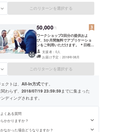
援いただきました方の交通費：所属
このリターンを選択する
る
組織の所在地にて開催の予定のた
め、追加交通費等の必要はございま
せん。
50,000
円
ワークショップ2回分の提供およ
び、3か月間無料でアプリケーショ
ンをご利用いただけます。 ＊日程：
2018年8月頃の予定です。 ＊場所：
支援者：0人
支援いただきました方の所属される
お届け予定：2018年08月
組織の所在地近辺を予定していま
す。 ＊人数制限：特になし ＊ご支
援いただきました方の交通費：所属
このリターンを選択する
る
組織の所在地にて開催の予定のた
め、追加交通費等の必要はございま
せん。
ジェクトは、
All-In方式
です。
に関わらず、
2018/07/19 23:59:59
までに集まった
ァンディングされます。
るよくある質問
くらかかりますか？
届かなかった場合どうなりますか？