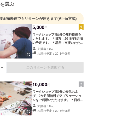
を選ぶ
標金額未達でもリターンが届きます
(All-in方式)
5,000
円
ワークショップ1回分の無料提供を
いたします。 ＊日程：2018年8月頃
の予定です。 ＊場所：支援いただき
ました方の所属される組織の所在地
支援者：0人
近辺を予定しています。 ＊人数制
お届け予定：2018年08月
限：特になし ＊ご支援いただきまし
た方の交通費：所属組織の所在地に
て開催の予定のため、追加交通費等
このリターンを選択する
る
の必要はございません。
10,000
円
ワークショップ1回分の提供およ
び、2か月間無料でアプリケーショ
ンをご利用いただけます。 ＊日程：
2018年8月頃の予定です。 ＊場所：
支援者：0人
支援いただきました方の所属される
お届け予定：2018年08月
組織の所在地近辺を予定していま
す。 ＊人数制限：特になし ＊ご支