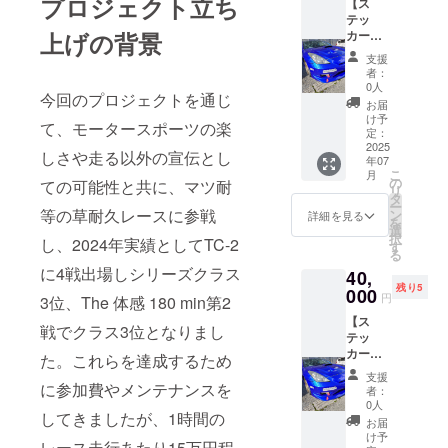
プロジェクト立ち
【ス
カーを
30cm×
テッ
掲載し
7cm程
カー貼
上げの背景
ます。
度) ・ク
付1枚：
・添付
ラウド
支援
30cm以
期間：
ファン
者：
下 ×
ステッ
ディン
0人
今回のプロジェクトを通じ
10cm以
カー完
グ終了
お届
下】 セ
成〜
後、添
け予
て、モータースポーツの楽
リカ、
2026年
定：
付希望
ロード
2025
2月28日
画像、
しさや走る以外の宣伝とし
年07
ス
までの
添付希
こ
月
ター、
約8ヶ月
の
望車両
ての可能性と共に、マツ耐
リ
デミオ
間 ・掲
タ
をメー
ー
のうち1
載サイ
等の草耐久レースに参戦
ン
ルにて
詳細を見る
を
車両に
ズ：
選
お伺い
択
し、2024年実績としてTC-2
支援者
30cm以
す
いたし
る
様ご指
下 ×
ます。
に4戦出場しシリーズクラス
40,
定のス
5cm以
※貼付場
残り5
テッ
000
下(画像
所はご
円
3位、The 体感 180 min第2
カーを
ステッ
指定い
【ス
掲載し
カーで
ただけ
戦でクラス3位となりまし
テッ
ます。
30cm×
ません
カー貼
・添付
7cm程
た。これらを達成するため
※内容が
付1台×2
期間：
度) ・ク
暴力的
支援
枚：
ステッ
に参加費やメンテナンスを
ラウド
であっ
者：
30cm以
カー完
ファン
0人
たり不
してきましたが、1時間の
下 ×
成〜
ディン
適切と
お届
10cm以
2026年
グ終了
け予
判断し
レース走行あたり15万円程