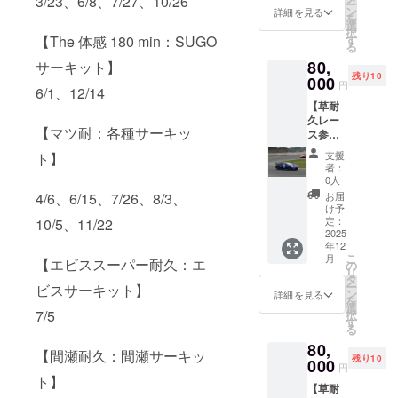
3/23、6/8、7/27、10/26
ー
デミオ
載サイ
ン
伺いい
詳細を見る
いする
を
の3車両
ズ：
選
たしま
場合が
択
に2枚ず
30cm以
す
【The 体感 180 min：SUGO
す。 ※
ござい
る
つ支援
下 ×
貼付場
ます
80,
者様ご
サーキット】
5cm以
所はご
残り10
指定の
000
下(画像
指定い
円
6/1、12/14
ステッ
ステッ
ただけ
【草耐
カーを
カーで
ません
久レー
掲載し
30cm×
※内容が
【マツ耐：各種サーキッ
ス参
ます。
7cm程
暴力的
戦：セ
・添付
度) ・ク
であっ
支援
ト】
リカ 30
期間：
ラウド
たり不
者：
min】
ステッ
ファン
0人
適切と
ドライ
カー完
ディン
判断し
お届
4/6、6/15、7/26、8/3、
バーと
成〜
グ終了
け予
た際に
して草
2026年
定：
10/5、11/22
後、添
は他ス
レース
2025
2月28日
付希望
テッ
年12
を一緒
までの
画像を
カー画
こ
月
に走行
【エビススーパー耐久：エ
約8ヶ月
の
メール
像変更
リ
いただ
間 ・掲
タ
にてお
をお願
ー
ビスサーキット】
きま
載サイ
ン
伺いい
詳細を見る
いする
を
す。 ・
ズ：
選
たしま
場合が
7/5
択
日程：
30cm以
す
す。 ※
ござい
る
今年参
下 ×
貼付場
ます
80,
戦予定
10cm以
所はご
【間瀬耐久：間瀬サーキッ
残り10
のレー
000
下(画像
指定い
円
スから1
ステッ
ただけ
ト】
【草耐
戦(車両
カーで
ません