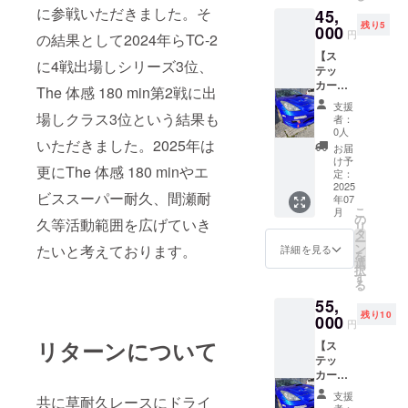
下 ×
ます。
際には
に参戦いただきました。そ
45,
者様ご
10cm以
※貼付場
他ス
残り5
指定の
000
下(画像
所はご
テッ
円
の結果として2024年らTC-2
ステッ
ステッ
指定い
カー画
【ス
カーを
カーで
ただけ
像変更
に4戦出場しシリーズ3位、
テッ
掲載し
30cm×
ません
をお願
カー貼
ます。
7cm程
※内容が
The 体感 180 min第2戦に出
いする
付3台×1
・添付
度) ・ク
暴力的
場合が
支援
枚：
期間：
場しクラス3位という結果も
ラウド
であっ
者：
ござい
30cm以
ステッ
ファン
0人
たり不
ます
下 ×
いただきました。2025年は
カー完
ディン
適切と
お届
10cm以
成〜
グ終了
け予
判断し
更にThe 体感 180 minやエ
下】 セ
2026年
定：
後、添
た際に
リカ、
2025
2月28日
付希望
は他ス
ビススーパー耐久、間瀬耐
年07
ロード
までの
画像、
テッ
こ
月
ス
約8ヶ月
の
添付希
カー画
久等活動範囲を広げていき
リ
ター、
間 ・掲
タ
望車両
像変更
ー
デミオ
載サイ
ン
をメー
たいと考えております。
詳細を見る
をお願
を
の3車両
ズ：
選
ルにて
いする
択
に1枚ず
30cm以
す
お伺い
場合が
る
つ支援
下 ×
いたし
ござい
55,
者様ご
5cm以
ます。
ます
残り10
指定の
000
下(画像
※貼付場
円
ステッ
ステッ
所はご
リターンについて
【ス
カーを
カーで
指定い
テッ
掲載し
30cm×
ただけ
カー貼
ます。
7cm程
ません
付3台×2
・添付
度) ・ク
※2枚
支援
共に草耐久レースにドライ
枚：
期間：
ラウド