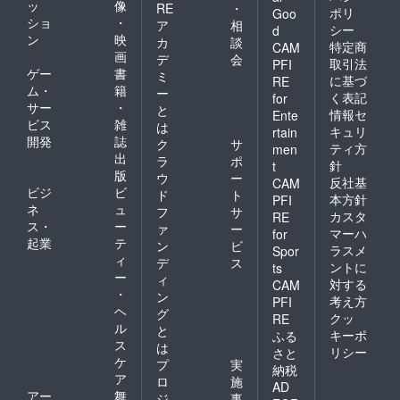
ッ
像
RE
・
ポリ
Goo
ショ
・
ア
相
シー
d
ン
映
カ
談
特定商
CAM
画
デ
会
取引法
PFI
ゲー
書
ミ
に基づ
RE
ム・
籍
ー
く表記
for
サー
・
と
情報セ
Ente
ビス
雑
は
キュリ
rtain
開発
誌
ク
サ
ティ方
men
出
ラ
ポ
針
t
版
ウ
ー
反社基
CAM
ビジ
ビ
ド
ト
本方針
PFI
ネ
ュ
フ
サ
カスタ
RE
ス・
ー
ァ
ー
マーハ
for
起業
テ
ン
ビ
ラスメ
Spor
ィ
デ
ス
ントに
ts
ー
ィ
対する
CAM
・
ン
考え方
PFI
ヘ
グ
クッ
RE
ル
と
キーポ
ふる
ス
は
リシー
さと
ケ
プ
実
納税
ア
ロ
施
AD
アー
舞
ジ
事