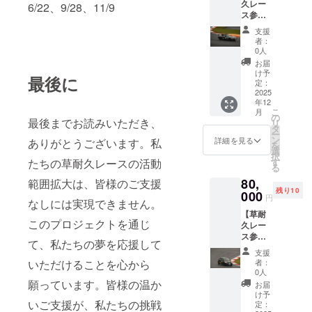
久レー
修理等
6/22、9/28、11/9
30cm×
※内容が
ス参
で予定
7cm程
暴力的
戦：
が変更
度) ・ク
であっ
支援
ロード
となる
ラウド
たり不
者：
スター
場合が
ファン
0人
適切と
30
ござい
ディン
判断し
お届
min】
ます) ・
グ終了
け予
た際に
最後に
ドライ
走行時
定：
後、添
は他ス
バーと
2025
間：30
付希望
テッ
年12
して草
min ・
画像を
カー画
こ
月
レース
車両：
の
メール
像変更
最後までお読みいただき、
リ
を一緒
セリカ
タ
にてお
をお願
ー
に走行
(画像の
ン
伺いい
詳細を見る
いする
ありがとうございます。私
を
いただ
車両) ・
選
たしま
場合が
択
きま
支援者
す
たちの草耐久レースの活動
す。 ※
ござい
る
す。 ・
様の交
貼付場
ます
80,
日程：
範囲拡大は、皆様のご支援
通費等
所はご
残り10
今年参
000
はあり
指定い
円
なしには実現できません。
戦予定
ません
ただけ
【草耐
のレー
ので、
ません
このプロジェクトを通じ
久レー
スから1
当日は
※内容が
ス参
戦(車両
現地に
暴力的
て、私たちの夢を応援して
戦：デ
修理等
直接お
であっ
支援
ミオ 30
で予定
越しく
たり不
者：
いただけることを心から
min】
が変更
ださ
0人
適切と
ドライ
となる
願っています。皆様の温か
い。 ・
判断し
お届
バーと
場合が
必要な
け予
た際に
して草
いご支援が、私たちの挑戦
ござい
定：
装備(ヘ
は他ス