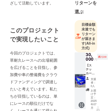
リターンを
ざして活動しています。
選ぶ
目標金額
このプロジェクト
未達でも
リターン
で実現したいこと
が届きま
す
(All-in
方式)
今回のプロジェクトでは、
30,
残り20
000
円
草耐久レースへの出場範囲
【ス
を広げることを目指し、参
テッ
カー貼
加費や車の整備費をクラウ
付1枚：
支援
30cm以
ドファンディングで調達し
者：
下 ×
0人
たいと考えています。私た
5cm以
お届
下】 セ
け予
ちが目指しているのは、単
リカ、
定：
ロード
2025
にレースの順位だけでな
年07
ス
こ
月
ター、
の
く、レースを通じて得られ