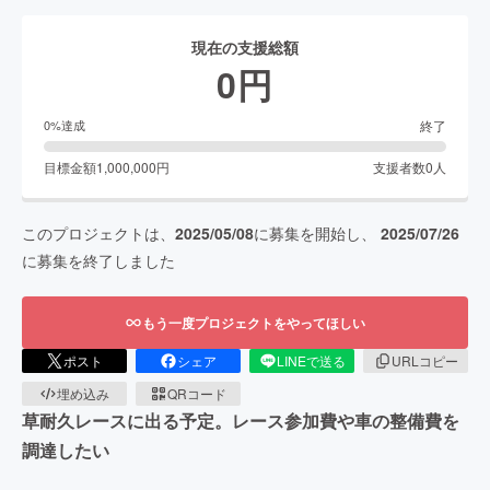
現在の支援総額
0
円
終了
0
%達成
目標金額
1,000,000
円
支援者数
0
人
このプロジェクトは、
2025/05/08
に募集を開始し、
2025/07/26
に募集を終了しました
もう一度プロジェクトをやってほしい
ポスト
シェア
LINEで送る
URLコピー
埋め込み
QRコード
草耐久レースに出る予定。レース参加費や車の整備費を
調達したい