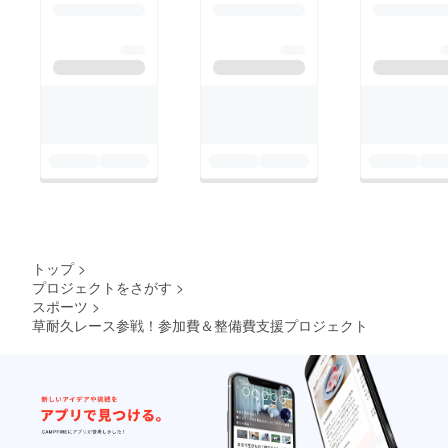
払いい
きます
ただき
※クラッ
ます
シュし
た際に
サー
キット
から修
理費の
請求が
来た場
合には
クラッ
シュし
た本人
にサー
キット
修理費
トップ
>
をお支
プロジェクトをさがす
>
払いい
スポーツ
>
ただき
ます
草耐久レース参戦！参加費＆整備費支援プロジェクト