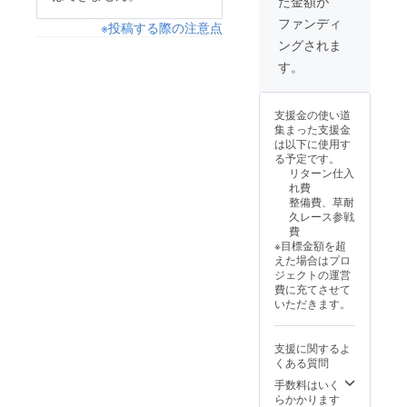
た金額が
運転操
第三希
装備(ヘ
min ・
か安い
修理費
作が原
望まで
ルメッ
車両：
方をお
をお支
ファンディ
※投稿する際の注意点
因(オー
ご記入
ト、グ
デミオ
支払い
払いい
ングされま
バーレ
くださ
ローブ
(画像の
いただ
ただき
ブ等)に
い。 ・
等)は支
車両) ・
きます
ます
す。
よる故
クラウ
援者様
支援者
※クラッ
障、ク
ドファ
ご自身
様の交
シュし
ラッ
ンディ
でご用
通費等
た際に
支援金の使い道
シュ時
ング終
意くだ
はあり
サー
集まった支援金
は車の
了後、
さい ・
ません
キット
は以下に使用す
修理費
レース
備考欄
ので、
から修
る予定です。
とし
当日の
に希望
当日は
理費の
リターン仕入
て、修
時間等
参戦
現地に
請求が
れ費
理費実
をご案
レース
直接お
来た場
整備費、草耐
費/100
内しま
名(TC-2
越しく
合には
久レース参戦
万円の
す。 ※
or The
ださ
クラッ
費
どちら
参加
耐感
い。 ・
シュし
※目標金額を超
か安い
費、整
180 min
必要な
た本人
えた場合はプロ
方をお
備費、
or マツ
装備(ヘ
にサー
ジェクトの運営
支払い
ガソリ
耐)と日
ルメッ
キット
費に充てさせて
いただ
ン代を
を第三
ト、グ
修理費
いただきます。
きます
含みま
希望ま
ローブ
をお支
※クラッ
す ※明
でご記
等)は支
払いい
シュし
らかに
入くだ
援者様
ただき
支援に関するよ
た際に
運転操
さい。
ご自身
ます
くある質問
サー
作が原
・クラ
でご用
キット
因(オー
ウド
意くだ
手数料はいく
から修
バーレ
ファン
さい ・
らかかります