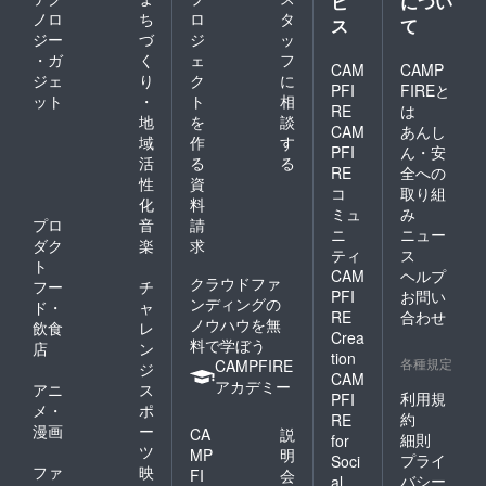
ビ
につい
ノロ
ち
ロ
タ
ス
て
ジー
づ
ジ
ッ
・ガ
く
ェ
フ
CAM
CAMP
ジェ
り
ク
に
PFI
FIREと
ット
・
ト
相
RE
は
地
を
談
CAM
あんし
域
作
す
PFI
ん・安
活
る
る
RE
全への
性
資
コ
取り組
化
料
ミュ
み
プロ
音
請
ニ
ニュー
ダク
楽
求
ティ
ス
ト
CAM
ヘルプ
クラウドファ
フー
チ
PFI
お問い
ンディングの
ド・
ャ
RE
合わせ
ノウハウを無
飲食
レ
Crea
料で学ぼう
店
ン
tion
各種規定
CAMPFIRE
ジ
CAM
アカデミー
アニ
ス
利用規
PFI
メ・
ポ
約
RE
漫画
ー
CA
説
細則
for
ツ
MP
明
プライ
Soci
ファ
映
FI
会
バシー
al