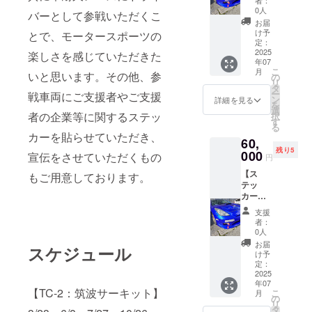
別々の
者：
30cm以
ステッ
ファン
0人
画像、
バーとして参戦いただくこ
下 ×
カー完
ディン
車両は
お届
5cm以
成〜
グ終了
け予
不可と
とで、モータースポーツの
下】 セ
2026年
定：
後、添
なりま
リカ、
2025
2月28日
楽しさを感じていただきた
付希望
す ※内
年07
ロード
までの
画像を
容が暴
こ
月
ス
いと思います。その他、参
約8ヶ月
の
メール
力的で
リ
ター、
間 ・掲
タ
にてお
あった
ー
戦車両にご支援者やご支援
デミオ
載サイ
ン
伺いい
詳細を見る
り不適
を
の3車両
ズ：
選
たしま
切と判
者の企業等に関するステッ
択
に2枚ず
30cm以
す
す。 ※
断した
る
つ支援
下 ×
貼付場
際には
カーを貼らせていただき、
60,
者様ご
10cm以
所はご
他ス
残り5
指定の
000
下(画像
指定い
宣伝をさせていただくもの
テッ
円
ステッ
ステッ
ただけ
カー画
【ス
カーを
もご用意しております。
カーで
ません
像変更
テッ
掲載し
30cm×
※内容が
をお願
カー貼
ます。
7cm程
暴力的
いする
付3台×2
・添付
度) ・ク
であっ
場合が
支援
枚：
期間：
ラウド
たり不
者：
ござい
30cm以
ステッ
ファン
0人
適切と
ます
下 ×
カー完
ディン
判断し
お届
スケジュール
10cm以
成〜
グ終了
け予
た際に
下】 セ
2026年
定：
後、添
は他ス
リカ、
2025
2月28日
付希望
テッ
年07
ロード
までの
画像を
カー画
【TC-2：筑波サーキット】
こ
月
ス
約8ヶ月
の
メール
像変更
リ
ター、
間 ・掲
タ
にてお
をお願