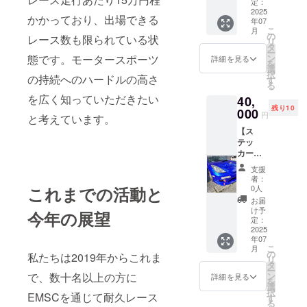
下】 セ
2月28日
定：
後、添
た際に
リカ、
2025
までの
付希望
は他ス
かかっており、出場できる
年07
ロード
約8ヶ月
画像、
テッ
こ
月
ス
間 ・掲
の
添付希
カー画
レース数も限られている状
リ
ター、
載サイ
タ
望車両
像変更
ー
デミオ
ズ：
ン
態です。モータースポーツ
をメー
詳細を見る
をお願
を
のうち1
30cm以
選
ルにて
いする
択
車両に
の持続へのハードルの高さ
下 ×
す
お伺い
場合が
る
支援者
10cm以
いたし
ござい
を広く知っていただきたい
40,
様ご指
下(画像
ます。
ます
残り10
定のス
000
ステッ
※貼付場
円
と考えています。
テッ
カーで
所はご
【ス
カーを
30cm×
指定い
テッ
掲載し
7cm程
ただけ
カー貼
ます。
度) ・ク
ません
付3台×1
・添付
ラウド
※2枚
支援
枚：
期間：
ファン
別々の
者：
30cm以
ステッ
ディン
0人
これまでの活動と
画像、
下 ×
カー完
グ終了
車両は
お届
5cm以
成〜
後、添
け予
不可と
今年の展望
下】 セ
2026年
定：
付希望
なりま
リカ、
2025
2月28日
画像、
す ※内
年07
ロード
までの
添付希
容が暴
こ
月
ス
約8ヶ月
の
望車両
力的で
私たちは2019年からこれま
リ
ター、
間 ・掲
タ
をメー
あった
ー
デミオ
載サイ
ン
で、数十名以上の方に
ルにて
詳細を見る
り不適
を
の3車両
ズ：
選
お伺い
切と判
択
に1枚ず
EMSCを通じて耐久レース
30cm以
す
いたし
断した
る
つ支援