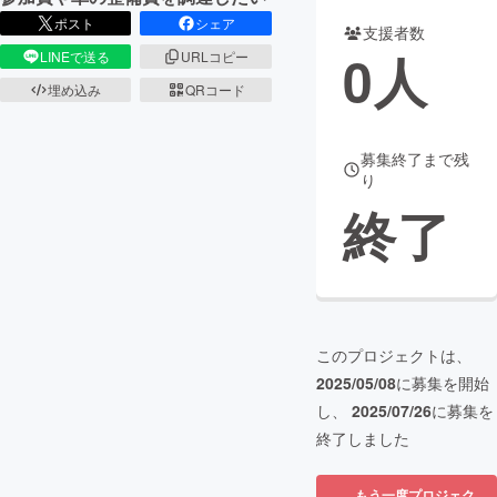
ポスト
シェア
支援者数
まちづくり・地域活性化
0
人
LINEで送る
URLコピー
埋め込み
QRコード
CAMPFIRE for Social Good
CAMPFIRE Creation
CAMPFIREふるさと納税
machi-ya
コミュニティ
募集終了まで残
り
終了
このプロジェクトは、
2025/05/08
に募集を開始
し、
2025/07/26
に募集を
終了しました
もう一度プロジェク