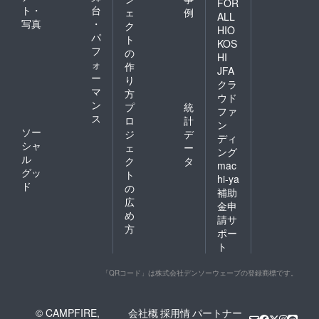
FOR
ト・
台
ェ
例
ALL
写真
・
ク
HIO
パ
ト
KOS
フ
の
HI
ォ
作
JFA
ー
り
クラ
マ
方
ウド
ン
プ
統
ファ
ス
ロ
計
ン
ソー
ジ
デ
ディ
シャ
ェ
ー
ング
ル
ク
タ
mac
グッ
ト
hi-ya
ド
の
補助
広
金申
め
請サ
方
ポー
ト
「QRコード」は株式会社デンソーウェーブの登録商標です。
© CAMPFIRE,
会社概
採用情
パートナー