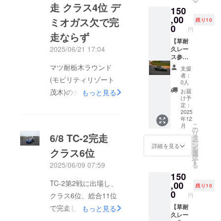
通費等
今年参
ご自身
クラウ
走 クラス4位 デ
150
はあり
戦予定
でご用
ドファ
ません
のレー
,00
意くだ
ンディ
ミオガス欠で完
残り10
ので、
スから1
さい ・
0
ング終
円
当日は
戦(車両
備考欄
走ならず
了後、
現地に
修理等
【草耐
に希望
レース
2025/06/21 17:04
直接お
で予定
久レー
参戦
当日の
越しく
が変更
ス参
レース
時間等
ださ
となる
戦：
名(TC-2
をご案
マツ耐栃木ラウンド
支援
い。 ・
場合が
ロード
or The
内しま
者：
(モビリティリゾート
必要な
ござい
スター
耐感
す。 ※
0人
装備(ヘ
ます) ・
60
180 min
参加
お届
茂木)のチューンドク
もっと見る
ルメッ
走行時
min】
orマツ
費、整
け予
ラスにロードスターと
ト、グ
間：60
ドライ
耐)と日
定：
備費、
ローブ
min ・
バーと
2025
を第三
ガソリ
デミオの2台で出場し
年12
等)は支
車両：
して草
希望ま
ン代を
こ
月
援者様
セリカ
レース
ました。ロードスター
でご記
の
含みま
リ
6/8 TC-2完走
ご自身
(画像の
を一緒
入くだ
タ
す ※明
は総合16位、クラス4
ー
でご用
車両) ・
に走行
さい。
ン
らかに
詳細を見る
を
クラス6位
意くだ
支援者
いただ
・クラ
選
位で完走。デミオは走
運転操
択
さい ・
様の交
きま
ウド
す
作が原
2025/06/09 07:59
る
行中のクラッシュがあ
備考欄
通費等
す。 ・
ファン
因(オー
150
に希望
はあり
日程：
ディン
バーレ
りながら走行を続けた
TC-2第2戦に出場し、
参戦
ません
今年参
,00
グ終了
ブ等)に
残り10
ものの、ラスト1周で
レース
ので、
戦予定
後、
0
よる故
クラス6位、総合11位
円
名(TC-2
当日は
のレー
レース
障、ク
ガス欠し完走まであと
or The
現地に
スから1
【草耐
で完走しました。今回
もっと見る
当日の
ラッ
耐感
直接お
戦(車両
久レー
少しのところで終わっ
時間等
シュ時
はドライバー2人体制