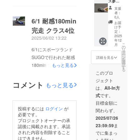
180 min
越しく
修理等
ス参
をご案
は車の
てしまいました。次回
or マツ
ださ
で予定
戦：デ
内しま
で、セリカ1台で走り
修理費
支援
耐)と日
い。 ・
が変更
ミオ 60
す。 ※
のマツ耐は7/26の茨城
とし
者：
切りました。
を第三
必要な
となる
min】
参加
て、修
0人
6/1 耐感180min
ラウンド(筑波サー
希望ま
装備(ヘ
場合が
ドライ
費、整
理費実
お届
でご記
ルメッ
ござい
バーと
備費、
費/100
け予
キット)で、ロードス
完走 クラス4位
入くだ
ト、グ
ます) ・
して草
ガソリ
定：
万円の
ターが出走予定です。
さい。
ローブ
走行時
レース
2025
ン代を
どちら
2025/06/02 13:22
年12
・クラ
等)は支
間：60
を一緒
含みま
か安い
こ
月
ウド
援者様
min ・
に走行
す ※明
の
方をお
6/1にスポーツランド
リ
ファン
ご自身
車両：
いただ
らかに
タ
支払い
ー
ディン
でご用
ロード
きま
運転操
SUGOで行われた耐感
ン
いただ
詳細を見る
を
グ終了
意くだ
スター
す。 ・
作が原
選
きます
択
180min 1st stageに参
もっと見る
後、
さい ・
(画像の
日程：
因(オー
す
※クラッ
る
レース
備考欄
車両) ・
今年参
バーレ
シュし
加しました。今回はド
このプロ
当日の
に希望
支援者
戦予定
ブ等)に
た際に
ジェクト
ライバー4名、車両3台
時間等
参戦
様の交
のレー
よる故
コメント
サー
もっと見る
をご案
レース
通費等
スから1
障、ク
キット
は、
All-In方
で走行し、無事完走、
内しま
名(TC-2
はあり
戦(車両
ラッ
から修
式
です。
CN-3クラス4位で終え
す。 ※
or The
ません
修理等
シュ時
理費の
参加
耐感
ので、
で予定
は車の
請求が
目標金額に
ることができました。
費、整
180 min
当日は
が変更
修理費
来た場
投稿するには
ログイン
が
関わらず、
備費、
or エビ
現地に
となる
12月に行われる次回の
とし
合には
必要です。
ガソリ
ススー
直接お
場合が
て、修
クラッ
2025/07/26
耐感180minも参加予
プロジェクトオーナーの承
ン代を
パー耐
越しく
ござい
理費実
シュし
23:59:59
ま
認後に掲載されます。承認
含みま
久 or 間
ださ
ます) ・
費/100
定です。
た本人
す ※明
瀬耐久)
い。 ・
走行時
万円の
された内容を削除すること
にサー
でに集まっ
らかに
と日を
必要な
間：60
どちら
キット
はできません。