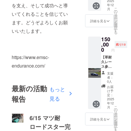
レース
2025
ます) ・
ルメッ
テッ
を支え、そして成功へと導
年12
を一緒
走行時
ト、グ
カー画
こ
月
に走行
間：30
の
ローブ
像変更
いてくれることを信じてい
リ
いただ
min ・
タ
等)は支
をお願
ー
きま
車両：
ン
援者様
詳細を見る
いする
ます。どうぞよろしくお願
を
す。 ・
ロード
選
ご自身
場合が
択
日程：
スター
す
でご用
いいたします。
ござい
る
今年参
(画像の
意くだ
ます
150
戦予定
車両) ・
さい ・
のレー
,00
支援者
備考欄
残り10
スから1
様の交
0
に希望
円
戦(車両
通費等
参戦
https://www.emsc-
修理等
【草耐
はあり
レース
で予定
久レー
ません
名(TC-2
endurance.com/
が変更
ス参
ので、
or The
となる
戦：セ
当日は
耐感
支援
場合が
リカ 60
現地に
180 min
者：
ござい
min】
直接お
or エビ
0人
ます) ・
ドライ
越しく
最新の活動
ススー
お届
もっと
走行時
バーと
ださ
パー耐
け予
間：30
して草
い。 ・
定：
久 or 間
報告
見る
min ・
レース
2025
必要な
瀬耐久)
年12
車両：
を一緒
装備(ヘ
と日を
こ
月
デミオ
に走行
ルメッ
の
第三希
リ
(画像の
いただ
ト、グ
タ
望まで
6/15 マツ耐
ー
車両) ・
きま
ローブ
ン
ご記入
詳細を見る
を
支援者
す。 ・
等)は支
選
くださ
ロードスター完
択
様の交
日程：
援者様
す
い。 ・
る