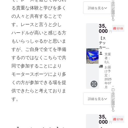
リ
デミオ
タ
ー
のうち1
る貴重な体験と学びを多く
ン
詳細を見る
を
車両に
選
択
の人々と共有することで
支援者
す
る
様ご指
す。レースと言うと少し
35,
定のス
残り10
テッ
000
円
ハードルが高いと感じる方
カーを
【ス
掲載し
もいらっしゃるかと思いま
テッ
ます。
カー貼
・添付
すが、ご自身で全てを準備
付1台×2
期間：
支援
枚：
するのではなくこちらで共
ステッ
者：
30cm以
カー完
0人
同で参加することにより
下 ×
成〜
お届
5cm以
2026年
け予
モータースポーツにより多
下】 セ
2月28日
定：
リカ、
2025
までの
くの方が参加できる場を提
年07
ロード
約8ヶ月
こ
月
ス
間 ・掲
の
供できたらと考えておりま
リ
ター、
載サイ
タ
ー
デミオ
ズ：
す。
ン
詳細を見る
を
のうち1
30cm以
選
択
車両に
下 ×
す
る
支援者
5cm以
35,
様ご指
下(画像
残り10
定のス
000
ステッ
円
テッ
カーで