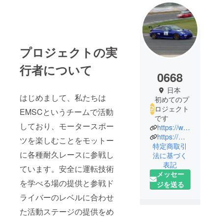
プロジェクトの実
行者について
0668
日本
はじめまして、私たちは
初めてのプ
ロジェクト
EMSCというチームで活動
です
しており、モータースポー
https://www.emsc-endurance.com/
https://motorsports.jaf.or.jp/clubs/search/cars/kanto/kanagawa/a-14206
ツを楽しむことをモットー
特定商取引
に各種耐久レースに参戦し
法に基づく
表記
ています。安全に運転技術
メッセー
を学べる場の提供と参戦ド
ジを送る
ライバーのレベルに合わせ
た活動ステージの提供をめ