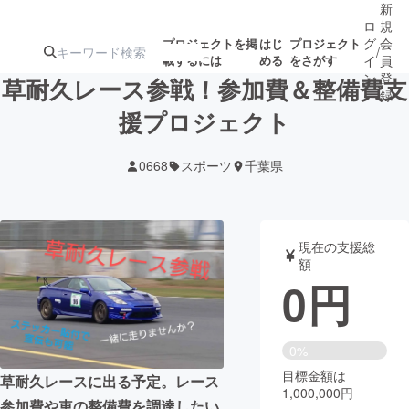
新
ロ
規
グ
会
プロジェクトを掲
はじ
プロジェクト
/
載するには
める
をさがす
イ
員
ン
登
草耐久レース参戦！参加費＆整備費支
録
援プロジェクト
人気のプロ
注目のリ
注目の新着プロ
募集終了が近いプ
もうすぐ公開
0668
スポーツ
千葉県
ジェクト
ターン
ジェクト
ロジェクト
されます
アート・写真
音楽
現在の支援総
額
0
円
テクノロジー・ガジェット
ゲーム・サ
映像・映画
書籍・雑誌
0%
目標金額は
草耐久レースに出る予定。レース
1,000,000円
ビジネス・起業
チャレンジ
参加費や車の整備費を調達したい