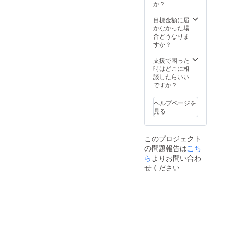
理費の
ブ等)に
ディン
備考欄
か？
請求が
よる故
グ終了
に希望
来た場
障、ク
後、
参戦
目標金額に届
合には
ラッ
レース
レース
かなかった場
クラッ
シュ時
当日の
名(TC-2
合どうなりま
シュし
は車の
時間等
or The
すか？
た本人
修理費
をご案
耐感
にサー
とし
内しま
180 min
支援で困った
キット
て、修
す。 ※
or マツ
時はどこに相
修理費
理費実
参加
耐)と日
談したらいい
をお支
費/100
費、整
を第三
ですか？
払いい
万円の
備費、
希望ま
ただき
どちら
ガソリ
でご記
ヘルプページを
ます
か安い
ン代を
入くだ
見る
方をお
含みま
さい。
支払い
す ※明
・クラ
いただ
らかに
ウド
このプロジェクト
きます
運転操
ファン
の問題報告は
※クラッ
作が原
ディン
こち
シュし
因(オー
グ終了
ら
よりお問い合わ
た際に
バーレ
後、
せください
サー
ブ等)に
レース
キット
よる故
当日の
から修
障、ク
時間等
理費の
ラッ
をご案
請求が
シュ時
内しま
来た場
は車の
す。 ※
合には
修理費
参加