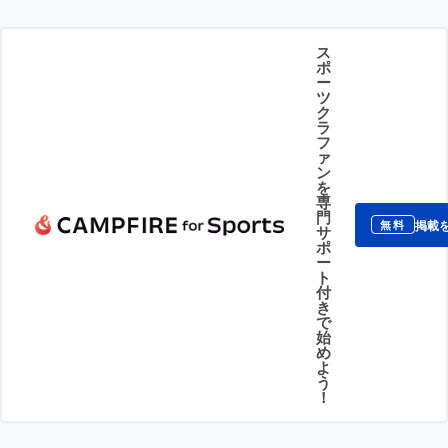
ス
ポ
ー
ツ
ク
ラ
フ
ァ
ン
を
専
門
掲載
無料
サ
ポ
ー
ト
付
き
で
始
め
よ
う
！