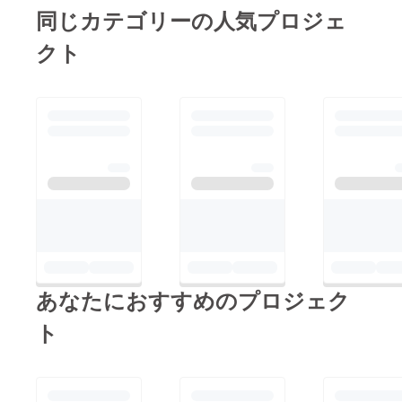
クラッ
とし
費、整
同じカテゴリーの人気プロジェ
シュし
て、修
備費、
た本人
理費実
ガソリ
クト
にサー
費/100
ン代を
キット
万円の
含みま
修理費
どちら
す ※明
をお支
か安い
らかに
払いい
方をお
運転操
ただき
支払い
作が原
ます
いただ
因(オー
きます
バーレ
※クラッ
ブ等)に
シュし
よる故
た際に
障、ク
サー
ラッ
キット
シュ時
から修
は車の
理費の
修理費
請求が
とし
来た場
て、修
合には
理費実
あなたにおすすめのプロジェク
クラッ
費/100
シュし
万円の
ト
た本人
どちら
にサー
か安い
キット
方をお
修理費
支払い
をお支
いただ