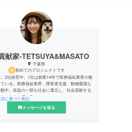
献家-TETSUYA&MASATO
千葉県
初めてのプロジェクトです
。2社経営中。1社は創業14年で医療福祉業界の教
している。医療福祉業界、障害者支援、動物愛護な
活動中。収益の一部を社会に還元し、社会貢献する
ッションとしている。
引法に基づく表記
メッセージを送る