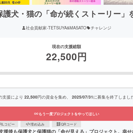
保護犬・猫の「命が続くストーリー」
社会貢献家-TETSUYA&MASATO
チャレンジ
現在の支援総額
22,500
円
の支援により
22,500
円の資金を集め、
2025/07/31
に募集を終了しまし
もう一度プロジェクトをやってほしい
RLコピー
埋め込み
QRコード
支援後も保護犬と保護猫の「命が見える」プロジェクト。幸せ