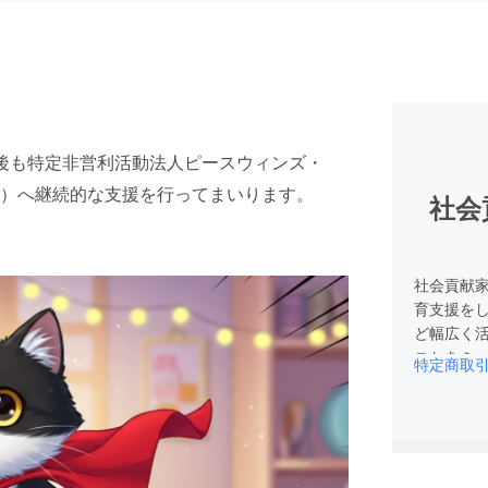
後も特定非営利活動法人ピースウィンズ・
）へ継続的な支援を行ってまいります。
社会貢
社会貢献家
育支援を
ど幅広く
ことをミ
特定商取