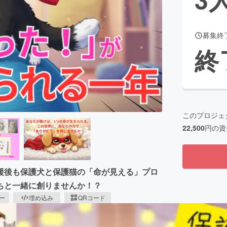
募集終
CAMPFIRE for Social Good
CAMPFIRE Creation
終
CAMPFIREふるさと納税
machi-ya
コミュニティ
このプロジェ
22,500
円の資
援後も保護犬と保護猫の「命が見える」プロ
ちと一緒に創りませんか！？
ピー
埋め込み
QRコード