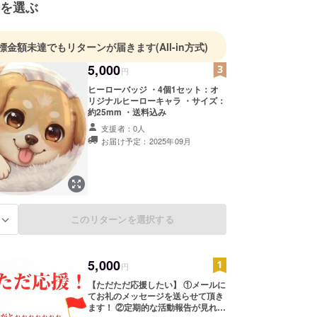
を選ぶ
標金額未達でもリターンが届きます
(All-in方式)
5,000
円
ヒーローバッジ ・4個1セット：オ
リジナルヒーローキャラ ・サイズ：
約25mm ・送料込み
支援者：0人
お届け予定：2025年09月
このリターンを選択する
る
5,000
円
【ただただ応援したい】 ①メールに
てお礼のメッセージを送らせて頂き
ます！ ②定期的な活動報告が見れる