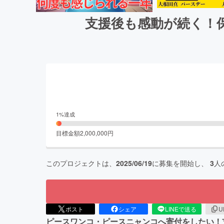
支援後も感動が続く！
1
%達成
目標金額
2,000,000
円
このプロジェクトは、
2025/06/19
に募集を開始し、
3
人
ポスト
シェア
LINEで送る
U
ピースワンコ・ピースニャンコへ寄付をしたい！