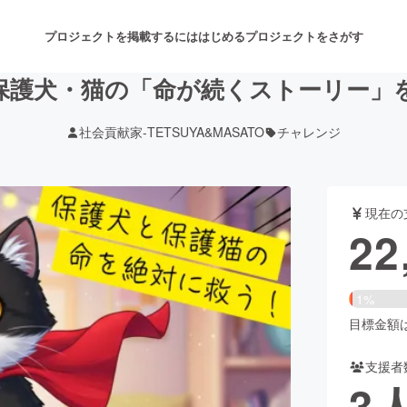
プロジェクトを掲載するには
はじめる
プロジェクトをさがす
保護犬・猫の「命が続くストーリー」
社会貢献家-TETSUYA&MASATO
チャレンジ
注目のリターン
注目の新着プロジェクト
募集終了が近いプロジェクト
も
現在の
音楽
舞台・パフォーマンス
22
ゲーム・サービス開発
フード・飲食店
1%
書籍・雑誌出版
アニメ・漫画
目標金額は2
支援者
チャレンジ
ビューティー・ヘルスケ
3