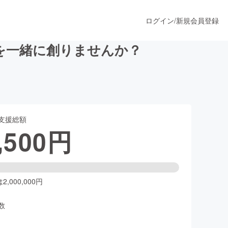
ログイン
/
新規会員登録
を一緒に創りませんか？
うすぐ公開されます
支援総額
プロダクト
,500
円
ファッション
スポーツ
,000,000円
数
ア
ソーシャルグッド
人