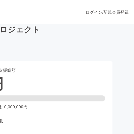
ログイン
/
新規会員登録
プロジェクト
うすぐ公開されます
支援総額
プロダクト
円
ファッション
スポーツ
0,000,000円
数
ア
ソーシャルグッド
人