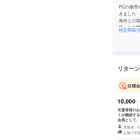
PCの修
きました
海外との
様々な分
特定商取
リターン
目標
10,000
円
支援者様のお
トが継続する
会員として、
利用できるよ
支援者：0
載、掲載サイ
お届け予定
に掲載を希
などの画像の