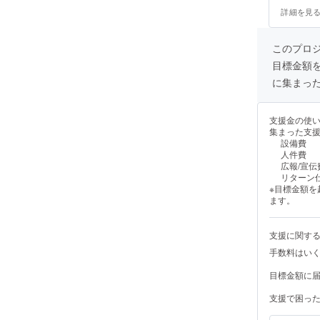
メールをご確
詳細を見
このプロジェ
目標金額
に集まっ
支援金の使
集まった支
設備費
人件費
広報/宣伝
リターン
※目標金額
ます。
支援に関す
手数料はい
目標金額に
支援で困っ