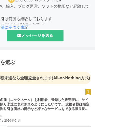
理や、輸入、ブログ運営、ソフトの翻訳など経験して
取引は何度も経験しております
野のデジタル関連を勉強中
引法に基づく表記
メッセージを送る
を選ぶ
金額未達なら全額返金されます
(All-or-Nothing方式)
名前（ニックネーム）を利用者、登録した販売者に、サイ
限り永遠に表示されるようにしたいです。 支援者様は限定
割り引き価格の提示など様々なサービスをできる限り長く
うにしたいです。 ・掲載方法：文字のみ、ロゴ・バナー掲
人
ズなど可能な限り詳しく ・注意事項：支援時、必ず備考欄
：2030年01月
望されるお名前をご記入ください ：ロゴやバナー
受け渡しについては、プロジェクト終了後にお送りする