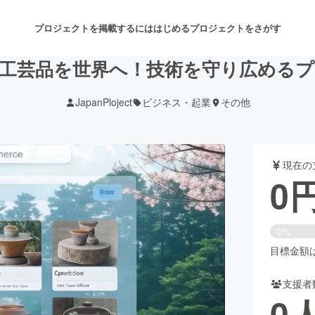
プロジェクトを掲載するには
はじめる
プロジェクトをさがす
工芸品を世界へ！技術を守り広める
JapanPloject
ビジネス・起業
その他
注目のリターン
注目の新着プロジェクト
募集終了が近いプロジェクト
も
現在の
音楽
舞台・パフォーマンス
0
ゲーム・サービス開発
フード・飲食店
0%
書籍・雑誌出版
アニメ・漫画
目標金額は1
支援者
チャレンジ
ビューティー・ヘルスケ
0