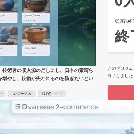
募集終
CAMPFIRE for Social Good
CAMPFIRE Creation
終
CAMPFIREふるさと納税
machi-ya
コミュニティ
このプロジェ
、技術者の収入源の足しにし、日本の素晴ら
終了しました
を増やし、技術が失われるのを防ぎたいとい
ピー
埋め込み
QRコード