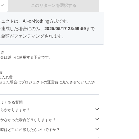
認ください。
このリターンを選択する
る
クトは、All-or-Nothing方式です。
を達成した場合にのみ、
2025/05/17 23:59:59
まで
た金額がファンディングされます。
い道
援金は以下に使用する予定です。
費
仕入れ費
を超えた場合はプロジェクトの運営費に充てさせていただき
るよくある質問
くらかかりますか？
届かなかった場合どうなりますか？
た時はどこに相談したらいいですか？