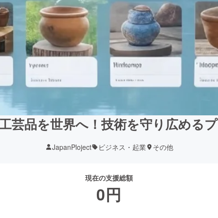
工芸品を世界へ！技術を守り広める
JapanPloject
ビジネス・起業
その他
現在の支援総額
0
円