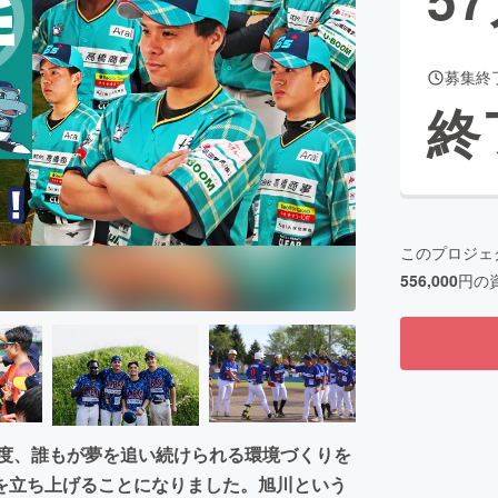
募集終
CAMPFIRE for Social Good
CAMPFIRE Creation
終
CAMPFIREふるさと納税
machi-ya
コミュニティ
このプロジェ
556,000
円の
の度、誰もが夢を追い続けられる環境づくりを
を立ち上げることになりました。旭川という