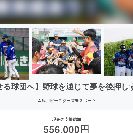
せる球団へ】野球を通じて夢を後押し
旭川ビースターズ
スポーツ
現在の支援総額
556,000
円