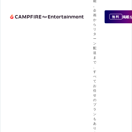
能
。
企
画
掲載
無料
か
ら
リ
タ
ー
ン
配
送
ま
で
、
す
べ
て
お
任
せ
の
プ
ラ
ン
も
あ
り