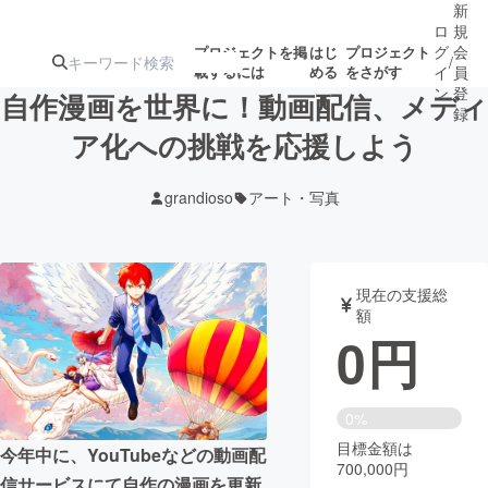
新
ロ
規
グ
会
プロジェクトを掲
はじ
プロジェクト
/
載するには
める
をさがす
イ
員
ン
登
自作漫画を世界に！動画配信、メディ
録
ア化への挑戦を応援しよう
人気のプロ
注目のリ
注目の新着プロ
募集終了が近いプ
もうすぐ公開
grandioso
アート・写真
ジェクト
ターン
ジェクト
ロジェクト
されます
アート・写真
音楽
現在の支援総
額
0
円
テクノロジー・ガジェット
ゲーム・サ
映像・映画
書籍・雑誌
0%
目標金額は
今年中に、YouTubeなどの動画配
700,000円
ビジネス・起業
チャレンジ
信サービスにて自作の漫画を更新