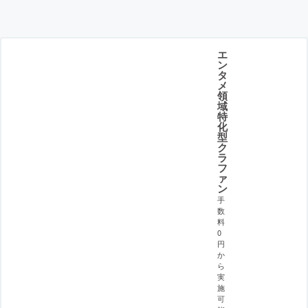
エ
ン
タ
メ
領
域
特
化
型
ク
ラ
フ
ァ
ン
手
数
料
0
円
か
ら
実
施
可