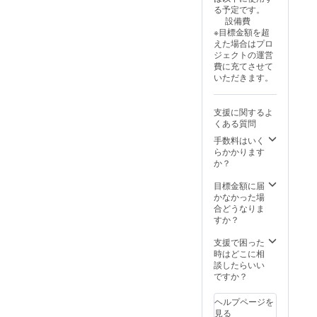
らせください。
る予定です。
どのようなス
設備費
トーリーに盛り
※目標金額を超
込むか、具体的
えた場合はプロ
な判断をして、
ジェクトの運営
いくつかの候補
費に充てさせて
を用意して返信
いただきます。
させていただき
ます。また、登
場したキャラク
支援に関するよ
ターの著作権は
くある質問
こちらのものと
手数料はいく
致します。 教師
らかかります
や警察官などの
か？
公務員。飲食店
や販売店、芸能
目標金額に届
関係者や旅客運
かなかった場
送業など、これ
合どうなりま
らの業種のキャ
すか？
ラクターなどは
作品内にも頻繁
支援で困った
に出てくるので
時はどこに相
割と出演させや
談したらいい
すいです。
ですか？
ヘルプページを
見る