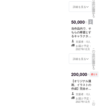
リ
タ
掲載期間は特に
ー
ン
決めておりませ
詳細を見る
を
選
ん。特に問題が
択
す
無ければ、掲載
る
し続けたいと
50,000
思っています。
円
掲載方法は文字
当作品内で、そ
もしくはロゴと
ちらの希望とす
致します。 支援
るキャラクター
時、必ず備考欄
を出演させま
に希望されるお
支援者：0人
す。 そちらが掲
名前をご記入く
お届け予定：
載してほしい、
ださい。 またリ
こ
2027年12月
の
人物、マスコッ
ターンは、必ず
リ
タ
トキャラク
履行致します。
ー
ン
ター、社名など
詳細を見る
目標金額に達し
を
選
を教えて下さ
なかった場合
択
す
い。どういう
も、自己資金で
る
キャラクターを
補填しプロジェ
200,000
どのように作品
クトを実施し、
円
残り3
内で使用するか
必ずさせていた
【オリジナル漫
は、打ち合わせ
だきます。
画、イラストの
を行う必要があ
作成】完全オリ
りますので、そ
ジナル、もしく
こは相談してい
支援者：0人
は当作品のキャ
けたらと思いま
お届け予定：
ラクターが出演
す。 果たしてリ
こ
2027年12月
の
した貴方だけの
ターンとしての
リ