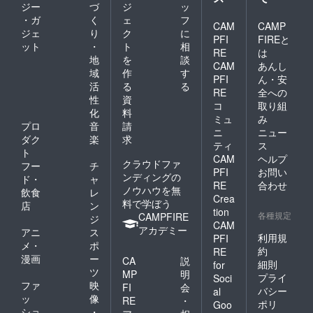
ジー
づ
ジ
ッ
・ガ
く
ェ
フ
CAM
CAMP
ジェ
り
ク
に
PFI
FIREと
ット
・
ト
相
RE
は
地
を
談
CAM
あんし
域
作
す
PFI
ん・安
活
る
る
RE
全への
性
資
コ
取り組
化
料
ミュ
み
プロ
音
請
ニ
ニュー
ダク
楽
求
ティ
ス
ト
CAM
ヘルプ
クラウドファ
フー
チ
PFI
お問い
ンディングの
ド・
ャ
RE
合わせ
ノウハウを無
飲食
レ
Crea
料で学ぼう
店
ン
tion
各種規定
CAMPFIRE
ジ
CAM
アカデミー
アニ
ス
利用規
PFI
メ・
ポ
約
RE
漫画
ー
CA
説
細則
for
ツ
MP
明
プライ
Soci
ファ
映
FI
会
バシー
al
ッ
像
RE
・
ポリ
Goo
ショ
・