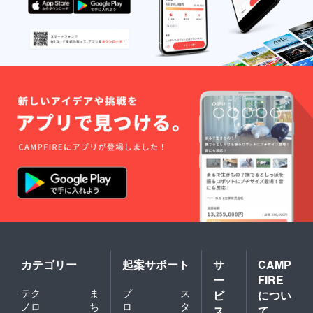
カテゴリー
起案サポート
サ
CAMP
ー
FIRE
テク
ま
プ
ス
ビ
につい
ノロ
ち
ロ
タ
ス
て