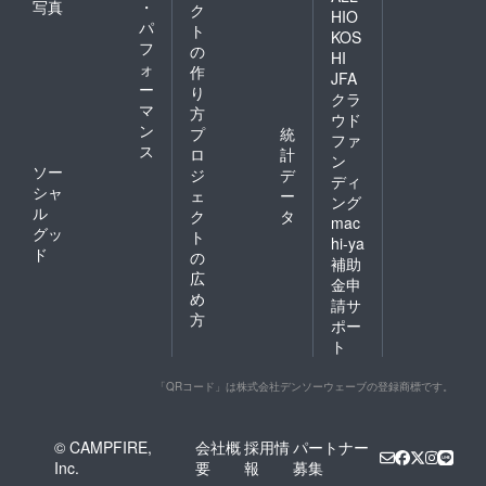
写真
・
ク
HIO
パ
ト
KOS
フ
の
HI
ォ
作
JFA
ー
り
クラ
マ
方
ウド
ン
プ
統
ファ
ス
ロ
計
ン
ソー
ジ
デ
ディ
シャ
ェ
ー
ング
ル
ク
タ
mac
グッ
ト
hi-ya
ド
の
補助
広
金申
め
請サ
方
ポー
ト
「QRコード」は株式会社デンソーウェーブの登録商標です。
© CAMPFIRE,
会社概
採用情
パートナー
Inc.
要
報
募集