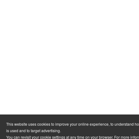
This website uses cookies to improve your online experience, to understand h
is used and to target advertising.
You can revisit your cookie settings at any time on your browser. For more info