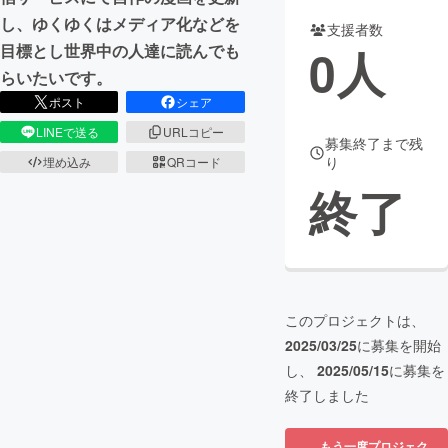
し、ゆくゆくはメディア化などを
支援者数
まちづくり・地域活性化
0
人
目標とし世界中の人達に読んでも
らいたいです。
CAMPFIRE for Social Good
CAMPFIRE Creation
ポスト
シェア
CAMPFIREふるさと納税
machi-ya
コミュニティ
LINEで送る
URLコピー
募集終了まで残
り
埋め込み
QRコード
終了
このプロジェクトは、
2025/03/25
に募集を開始
し、
2025/05/15
に募集を
終了しました
もう一度プロジェク