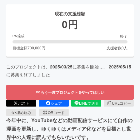
現在の支援総額
0
円
終了
0
%達成
目標金額
700,000
円
支援者数
0
人
このプロジェクトは、
2025/03/25
に募集を開始し、
2025/05/15
に募集を終了しました
もう一度プロジェクトをやってほしい
ポスト
シェア
LINEで送る
URLコピー
埋め込み
QRコード
今年中に、YouTubeなどの動画配信サービスにて自作の
漫画を更新し、ゆくゆくはメディア化などを目標とし世
界中の人達に読んでもらいたいです。