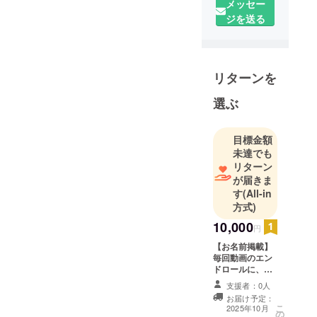
メッセー
ジを送る
リターンを
選ぶ
目標金額
未達でも
リターン
が届きま
す
(All-in
方式)
10,000
円
【お名前掲載】
毎回動画のエン
ドロールに、支
援者様のお名前
支援者：0人
（ニックネー
お届け予定：
ム）をぜひ掲載
こ
2025年10月
の
させて下さい。