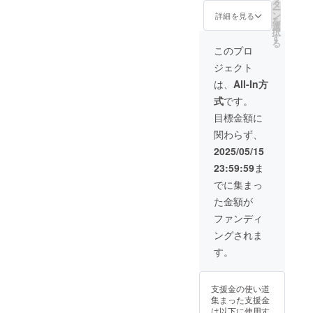
タ
オリジナルの漫
価値があるかと
ー
ン
画、もしくはイ
詳細を見る
いうところです
を
選
ラストを作成し
が、そこは将来
択
す
て提供致しま
的な価値として
る
す。こういうの
このプロ
の判断をお願い
を描いて欲しい
します。 ただ
ジェクト
などの希望を入
し、作品の世界
力お願いしま
は、
All-In方
観に影響を与え
す。※作品の知名
そうな設定、過
式
です。
度がある程度広
度な演出などは
がったあとのお
目標金額に
出来かねますの
話となりますの
で、あくまで登
関わらず、
でご了承下さ
場人物の一部、
い。 またリター
2025/05/15
背景の一部とし
ンは、必ず履行
てご理解いただ
23:59:59
ま
致します。 目標
くようお願いい
金額に達しな
でに集まっ
たします。 【一
かった場合も、
例】 支援者様本
た金額が
自己資金で補填
人を同姓同名の
しプロジェクト
ファンディ
キャラクターと
を実施し、必ず
して登場させた
ングされま
させていただき
い場合。 まずは
ます。
す。
容姿などの外見
情報、希望とす
るキャラクター
の設定(職業、性
支援金の使い道
格、年齢)などの
集まった支援金
基本情報をお知
は以下に使用す