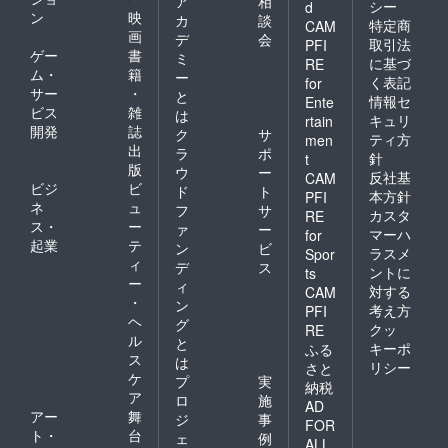
ア
相
シー
d
ン
映
カ
談
特定商
CAM
画
デ
会
取引法
PFI
ゲー
書
ミ
に基づ
RE
ム・
籍
ー
く表記
for
サー
・
と
情報セ
Ente
ビス
雑
は
キュリ
rtain
開発
誌
ク
サ
ティ方
men
出
ラ
ポ
針
t
版
ウ
ー
反社基
CAM
ビジ
ビ
ド
ト
本方針
PFI
ネ
ュ
フ
サ
カスタ
RE
ス・
ー
ァ
ー
マーハ
for
起業
テ
ン
ビ
ラスメ
Spor
ィ
デ
ス
ントに
ts
ー
ィ
対する
CAM
・
ン
考え方
PFI
ヘ
グ
クッ
RE
ル
と
キーポ
ふる
ス
は
リシー
さと
ケ
プ
実
納税
ア
ロ
施
AD
アー
舞
ジ
事
FOR
ト・
台
ェ
例
ALL