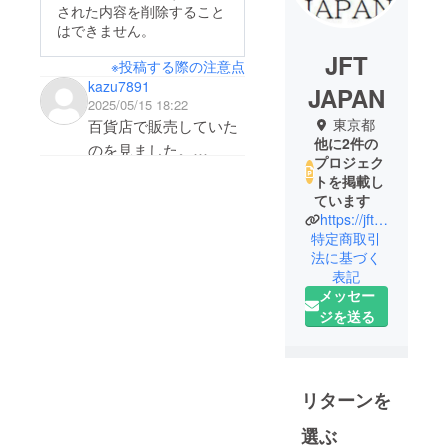
された内容を削除すること
はできません。
JFT
※投稿する際の注意点
kazu7891
JAPAN
2025/05/15 18:22
東京都
百貨店で販売していた
他に2件の
のを見ました。
プロジェク
本当に使ってよかった
トを掲載し
ので、ランドセルを
ています
https://jftjapan.jp/
使っている子どものた
特定商取引
めに今回のプロジェク
法に基づく
トを応援しました。
表記
本当に届くのが楽しみ
メッセー
ジを送る
です！
リターンを
選ぶ