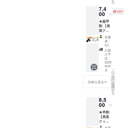
る
価格：
7,4
13,830
残り97
円(税込)
00
円
・
★超早
42％OF
割 【肩
F→8,00
楽クッ
0円(税
ション
込) ・50
支援
とバッ
個限定
者：
クエア
・肩楽
3人
クッ
クッ
お届
ション
ション
け予
セッ
本体1
定：
ト】 ・
2025
個/バッ
年07
一般販
クエア
こ
月
売予定
クッ
の
リ
価格：
ション
タ
ー
11,330
本体1
ン
詳細を見る
を
円(税込)
個/軽っ
選
択
・
と！楽
す
る
35％OF
クッ
8,5
F→7,40
ション
0円(税
00
本体1個
円
込) ・
・送料
★早割
100個限
込み ・
【肩楽
定 ・肩
カ
クッ
楽クッ
ラー：
ション
ション
ブラッ
支援