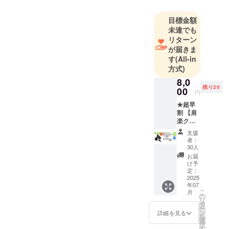
目標金額
未達でも
リターン
が届きま
す
(All-in
方式)
8,0
残り20
00
円
★超早
割 【肩
楽クッ
ション
支援
とバッ
者：
クエア
30人
クッ
お届
ション
け予
と軽っ
定：
と！楽
2025
年07
クッ
こ
月
ション
の
リ
セッ
タ
ー
ト】 ・
ン
詳細を見る
を
一般販
選
択
売予定
す