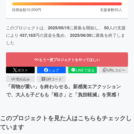
目標金額
10,000
円
支援者数
50
人
このプロジェクトは、
2025/05/15
に募集を開始し、
50
人の支援
により
437,163
円の資金を集め、
2025/06/30
に募集を終了しま
した
もう一度プロジェクトをやってほしい
ポスト
シェア
LINEで送る
URLコピー
埋め込み
QRコード
「荷物が重い」を終わらせる。新感覚エアクッション
で、大人も子どもも「軽さ」と「負担軽減」を実感！
このプロジェクトを見た人はこちらもチェックし
ています