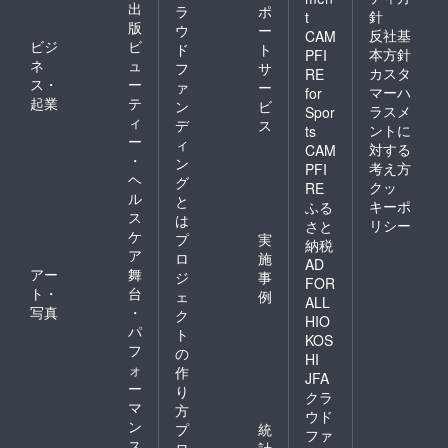
出
ラ
ポ
針
t
版
ウ
ー
反社基
CAM
ビジ
ビ
ド
ト
本方針
PFI
ネ
ュ
フ
サ
カスタ
RE
ス・
ー
ァ
ー
マーハ
for
起業
テ
ン
ビ
ラスメ
Spor
ィ
デ
ス
ントに
ts
ー
ィ
対する
CAM
・
ン
考え方
PFI
ヘ
グ
クッ
RE
ル
と
キーポ
ふる
ス
は
リシー
さと
ケ
プ
実
納税
ア
ロ
施
AD
アー
舞
ジ
事
FOR
ト・
台
ェ
例
ALL
写真
・
ク
HIO
パ
ト
KOS
フ
の
HI
ォ
作
JFA
ー
り
クラ
マ
方
ウド
ン
プ
統
ファ
ス