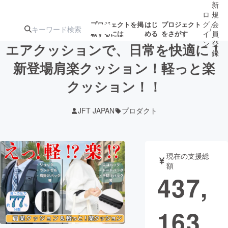
新
ロ
規
グ
会
プロジェクトを掲
はじ
プロジェクト
/
載するには
める
をさがす
イ
員
ン
登
エアクッションで、日常を快適に！
録
新登場肩楽クッション！軽っと楽
クッション！！
人気のプロ
注目のリ
注目の新着プロ
募集終了が近いプ
もうすぐ公開
ジェクト
ターン
ジェクト
ロジェクト
されます
JFT JAPAN
プロダクト
アート・写真
音楽
現在の支援総
テクノロジー・ガジェット
ゲーム・サ
額
437,
映像・映画
書籍・雑誌
163
ビジネス・起業
チャレンジ