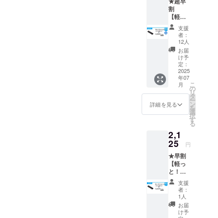
★超早
ブラッ
証 1年
290×24
ODM生
プロ
割
ク 【商
このプ
0㎜/142
産で
ジェク
【軽っ
品概要
ロジェ
ｇ ・素
す。
トで取
と！楽
につい
クトで
材：
支援
り扱う
クッ
て】 ・
取り扱
TPU+LY
者：
リター
ショ
商品サ
うリ
12人
CRA ・
ン品は
ン】 ・
イズ/重
ターン
取扱説
お届
OEM /
一般販
量：
品は
け予
明書：
ODM生
売予定
85×15×
定：
OEM /
有 ・保
産で
価格：
2025
335
ODM生
証 1年
す。
年07
2,500円
㎜/216
産で
このプ
こ
月
(税込)
ｇ ・素
の
す。
ロジェ
リ
・
材：
タ
クトで
ー
20％OF
TPU+LY
ン
詳細を見る
取り扱
を
F→2,00
CRA ・
選
うリ
択
0円(税
取扱説
す
ターン
る
込) ・
明書：
品は
2,1
150個限
有 ・保
OEM /
定 ・本
25
証 1年
ODM生
円
体1個
このプ
産で
★早割
・送料
ロジェ
す。
【軽っ
込み ・
クトで
と！楽
カ
取り扱
クッ
ラー：
うリ
支援
ショ
ブラッ
ターン
者：
ン】 ・
ク 【商
品は
1人
一般販
品概要
OEM /
お届
売予定
につい
ODM生
け予