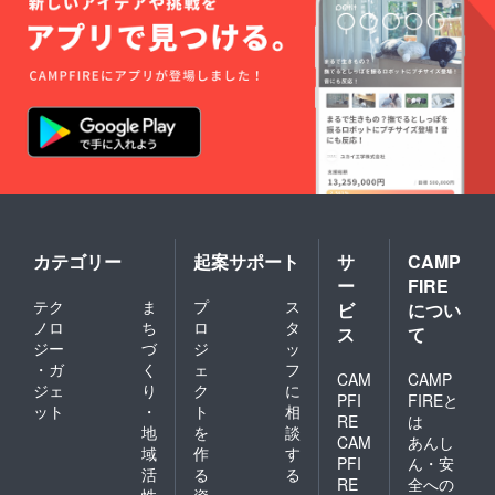
カテゴリー
起案サポート
サ
CAMP
ー
FIRE
テク
ま
プ
ス
ビ
につい
ノロ
ち
ロ
タ
ス
て
ジー
づ
ジ
ッ
・ガ
く
ェ
フ
CAM
CAMP
ジェ
り
ク
に
PFI
FIREと
ット
・
ト
相
RE
は
地
を
談
CAM
あんし
域
作
す
PFI
ん・安
活
る
る
RE
全への