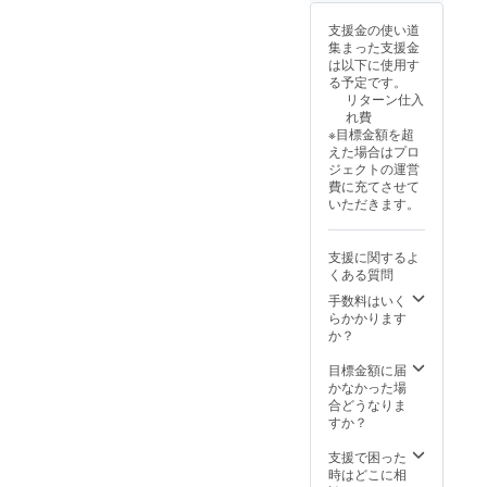
取扱説
明書：
支援金の使い道
有 ・保
集まった支援金
証 3ヶ
は以下に使用す
月 この
る予定です。
プロ
リターン仕入
ジェク
れ費
トで取
※目標金額を超
り扱う
えた場合はプロ
リター
ジェクトの運営
ン品は
費に充てさせて
OEM /
いただきます。
ODM生
産で
す。
支援に関するよ
くある質問
手数料はいく
らかかります
か？
目標金額に届
かなかった場
合どうなりま
すか？
支援で困った
時はどこに相