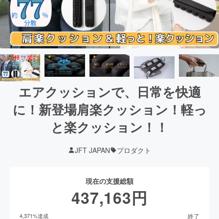
エアクッションで、日常を快適
に！新登場肩楽クッション！軽っ
と楽クッション！！
JFT JAPAN
プロダクト
現在の支援総額
437,163
円
終了
4,371
%達成