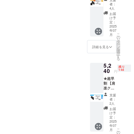
とバッ
本体1
ク 【商
者：
クエア
個/バッ
品概要
4人
クッ
クエア
につい
お届
ション
クッ
て】 肩
け予
セッ
ション
定：
楽クッ
ト】 ・
2025
本体1個
ション
年07
一般販
・送料
・商品
こ
月
売予定
込み ・
の
サイズ/
リ
価格：
カ
タ
重量：
ー
11,330
ラー：
ン
85×15×
詳細を見る
を
円(税込)
ブラッ
選
335
択
・
ク 【商
す
㎜/216
る
25％OF
品概要
ｇ ・素
5,2
F→8,50
につい
材：
残り
0円(税
40
て】 肩
148
TPU+LY
円
込) ・肩
楽クッ
CRA ・
★超早
楽クッ
ション
取扱説
割 【肩
ション
・商品
明書：
楽クッ
本体1
サイズ/
有 ・保
ショ
個/バッ
重量：
証 1年
支援
ン】 ・
クエア
85×15×
バック
者：
一般販
クッ
335
2人
エア
売予定
ション
㎜/216
クッ
お届
価格：
本体1個
ｇ ・素
け予
ション
7,480円
・送料
定：
材：
・商品
(税込)
2025
込み ・
TPU+LY
サイズ/
年07
・
カ
CRA ・
重量：
こ
月
30％OF
ラー：
の
取扱説
290×24