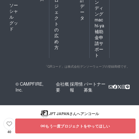
ロ
計
ン
ソー
ジ
デ
ディ
シャ
ェ
ー
ング
ル
ク
タ
mac
グッ
ト
hi-ya
ド
の
補助
広
金申
め
請サ
方
ポー
ト
「QRコード」は株式会社デンソーウェーブの登録商標です。
© CAMPFIRE,
会社概
採用情
パートナー
Inc.
要
報
募集
JFT JAPAN
さんへアンコール
もう一度プロジェクトをやってほしい
40