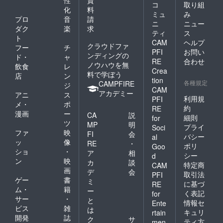
性
資
コ
取り組
化
料
ミュ
み
プロ
音
請
ニ
ニュー
ダク
楽
求
ティ
ス
ト
CAM
ヘルプ
クラウドファ
フー
チ
PFI
お問い
ンディングの
ド・
ャ
RE
合わせ
ノウハウを無
飲食
レ
Crea
料で学ぼう
店
ン
tion
各種規定
CAMPFIRE
ジ
CAM
アカデミー
アニ
ス
利用規
PFI
メ・
ポ
約
RE
漫画
ー
CA
説
細則
for
ツ
MP
明
プライ
Soci
ファ
映
FI
会
バシー
al
ッ
像
RE
・
ポリ
Goo
ショ
・
ア
相
シー
d
ン
映
カ
談
特定商
CAM
画
デ
会
取引法
PFI
ゲー
書
ミ
に基づ
RE
ム・
籍
ー
く表記
for
サー
・
と
情報セ
Ente
ビス
雑
は
キュリ
rtain
開発
誌
ク
サ
ティ方
men