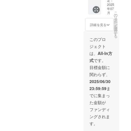
価格：
て】 ・
定：
産で
2,500円
2025
商品サ
す。
年07
(税込)
イズ/重
こ
月
・
量：
の
リ
15％OF
42×35×
タ
ー
F→2,12
130
ン
詳細を見る
を
5円(税
㎜/25ｇ
選
択
込) ・本
・素
す
る
体1個
材：
このプロ
・送料
TPU+LY
ジェクト
込み ・
CRA ・
カ
取扱説
は、
All-In方
ラー：
明書：
式
です。
ブラッ
有 ・保
ク 【商
証 3ヶ
目標金額に
品概要
月 この
関わらず、
につい
プロ
て】 ・
ジェク
2025/06/30
商品サ
トで取
23:59:59
ま
イズ/重
り扱う
量：
リター
でに集まっ
42×35×
ン品は
た金額が
130
OEM /
㎜/25ｇ
ODM生
ファンディ
・素
産で
ングされま
材：
す。
TPU+LY
す。
CRA ・