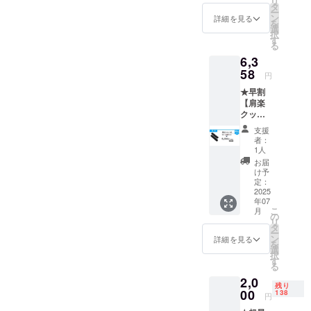
リ
F→5,24
ブラッ
タ
明書：
0㎜/142
ー
0円(税
ク 【商
ン
有 ・保
詳細を見る
ｇ ・素
を
込) ・
品概要
選
証 1年
材：
択
150個限
につい
す
バック
TPU+LY
る
定 ・本
て】 肩
エア
CRA ・
6,3
体1個
楽クッ
クッ
取扱説
・送料
58
ション
ション
明書：
円
込み ・
・商品
・商品
有 ・保
★早割
カ
サイズ/
サイズ/
証 1年
【肩楽
ラー：
重量：
重量：
軽っ
クッ
ブラッ
85×15×
290×24
と！楽
ショ
ク 【商
335
0㎜/142
クッ
支援
ン】 ・
品概要
㎜/216
ｇ ・素
者：
ション
一般販
につい
ｇ ・素
1人
材：
・商品
売予定
て】 ・
材：
TPU+LY
お届
サイズ/
価格：
商品サ
TPU+LY
け予
CRA ・
重量：
7,480円
イズ/重
定：
CRA ・
取扱説
42×35×
(税込)
2025
量：
取扱説
明書：
130
年07
・
85×15×
明書：
有 ・保
㎜/25ｇ
こ
月
15％OF
335
の
有 ・保
証 1年
・素
リ
F→6,35
㎜/216
タ
証 1年
このプ
材：
ー
8円(税
ｇ ・素
ン
バック
詳細を見る
ロジェ
TPU+LY
を
込) ・本
材：
選
エア
クトで
CRA ・
択
体1個
TPU+LY
す
クッ
取り扱
取扱説
る
・送料
CRA ・
ション
うリ
明書：
2,0
込み ・
取扱説
・商品
ターン
有 ・保
残り
カ
00
明書：
138
サイズ/
品は
円
証 3ヶ
ラー：
有 ・保
重量：
OEM /
月 この