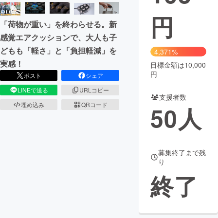
円
まちづくり・地域活性化
「荷物が重い」を終わらせる。新
感覚エアクッションで、大人も子
CAMPFIRE for Social Good
CAMPFIRE Creation
どもも「軽さ」と「負担軽減」を
4,371%
CAMPFIREふるさと納税
machi-ya
コミュニティ
実感！
目標金額は10,000
円
ポスト
シェア
LINEで送る
URLコピー
支援者数
埋め込み
QRコード
50
人
募集終了まで残
り
終了