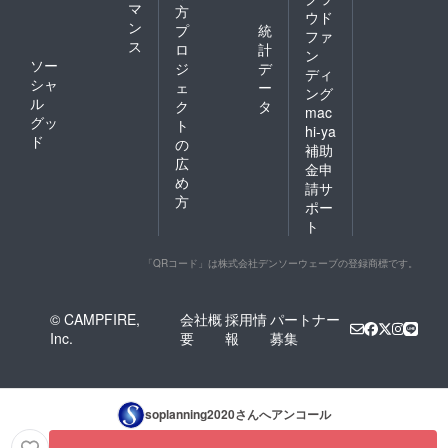
マ
方
ウド
ン
プ
統
ファ
ス
ロ
計
ン
ソー
ジ
デ
ディ
シャ
ェ
ー
ング
ル
ク
タ
mac
グッ
ト
hi-ya
ド
の
補助
広
金申
め
請サ
方
ポー
ト
「QRコード」は株式会社デンソーウェーブの登録商標です。
© CAMPFIRE,
会社概
採用情
パートナー
Inc.
要
報
募集
soplanning2020
さんへアンコール