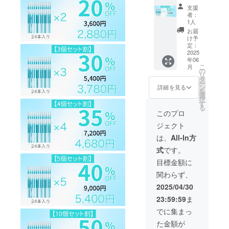
ケース
より下
給状
支援
(24本入
がる可
況、製
者：
り) ［希
能性も
造工程
1人
望小売
ござい
上の都
お届
価格
ます。
合等に
け予
18,000
※デザイ
定：
より出
円の
2025
ン・仕
荷時期
年06
50%OF
様は変
が遅れ
こ
月
F］ ※皆
更にな
の
る場合
リ
様のご
る可能
タ
があり
ー
支援に
性もご
ン
ます。
詳細を見る
を
より量
ざいま
選
択
産効率
す。ご
す
る
が向上
了承く
このプロ
した場
ださ
ジェクト
合、正
い。 ※
規販売
ご注文
は、
All-In方
価格が
状況、
式
です。
販売予
使用部
定価格
材の供
目標金額に
より下
給状
関わらず、
がる可
況、製
能性も
造工程
2025/04/30
ござい
上の都
23:59:59
ま
ます。
合等に
※デザイ
より出
でに集まっ
ン・仕
荷時期
た金額が
様は変
が遅れ