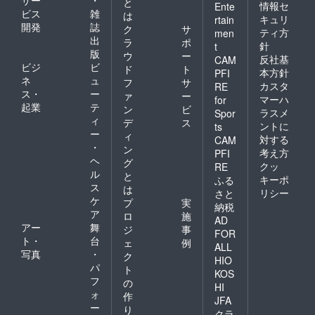
と
情報セ
Ente
ビス
雑
は
キュリ
rtain
開発
誌
ク
サ
ティ方
men
出
ラ
ポ
針
t
版
ウ
ー
反社基
CAM
ビジ
ビ
ド
ト
本方針
PFI
ネ
ュ
フ
サ
カスタ
RE
ス・
ー
ァ
ー
マーハ
for
起業
テ
ン
ビ
ラスメ
Spor
ィ
デ
ス
ントに
ts
ー
ィ
対する
CAM
・
ン
考え方
PFI
ヘ
グ
クッ
RE
ル
と
キーポ
ふる
ス
は
リシー
さと
ケ
プ
実
納税
ア
ロ
施
AD
アー
舞
ジ
事
FOR
ト・
台
ェ
例
ALL
写真
・
ク
HIO
パ
ト
KOS
フ
の
HI
ォ
作
JFA
ー
り
クラ