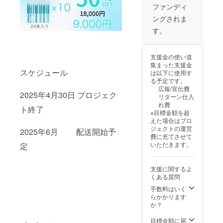
更にな
る場合
ファンディ
る可能
があり
ングされま
性もご
ます。
ざいま
す。
す。ご
了承く
ださ
支援金の使い道
い。 ※
集まった支援金
ご注文
スケジュール
は以下に使用す
状況、
る予定です。
使用部
広報/宣伝費
材の供
2025年4月30日 プロジェク
リターン仕入
給状
れ費
況、製
ト終了
※目標金額を超
造工程
えた場合はプロ
上の都
ジェクトの運営
2025年6月 配送開始予
合等に
費に充てさせて
より出
いただきます。
定
荷時期
が遅れ
る場合
支援に関するよ
があり
くある質問
ます。
手数料はいく
らかかります
か？
目標金額に届