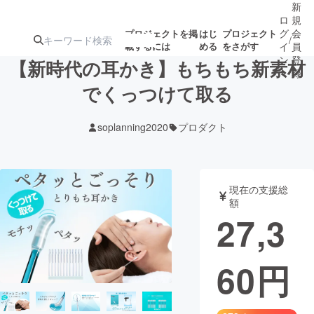
新
ロ
規
グ
会
プロジェクトを掲
はじ
プロジェクト
/
載するには
める
をさがす
イ
員
ン
登
【新時代の耳かき】もちもち新素材
録
でくっつけて取る
人気のプロ
注目のリ
注目の新着プロ
募集終了が近いプ
もうすぐ公開
soplanning2020
プロダクト
ジェクト
ターン
ジェクト
ロジェクト
されます
アート・写真
音楽
現在の支援総
額
27,3
テクノロジー・ガジェット
ゲーム・サ
60
円
映像・映画
書籍・雑誌
ビジネス・起業
チャレンジ