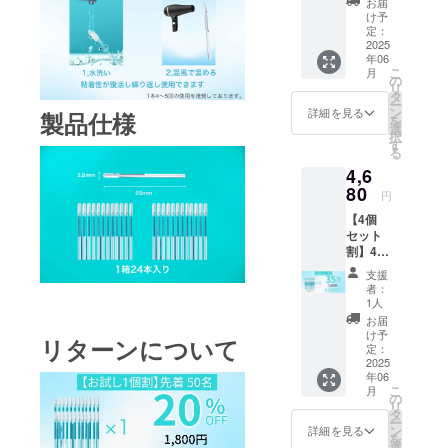
合等に
お届
価格
ます。
より出
け予
5,400円
※デザイ
定：
荷時期
の
2025
ン・仕
が遅れ
年06
30%OF
様は変
る場合
こ
月
F］ ※皆
更にな
の
があり
リ
様のご
る可能
タ
ます。
ー
支援に
性もご
ン
詳細を見る
製品仕様
を
より量
ざいま
選
択
産効率
す。ご
す
る
が向上
了承く
4,6
した場
ださ
合、正
80
い。 ※
円
規販売
ご注文
【4個
価格が
状況、
セット
販売予
使用部
割】4
定価格
材の供
ケース
より下
給状
支援
(24本入
がる可
況、製
者：
り) ［希
能性も
造工程
1人
望小売
ござい
上の都
お届
価格
ます。
合等に
け予
リターンについて
7,200円
※デザイ
定：
より出
の
2025
ン・仕
荷時期
年06
35%OF
様は変
が遅れ
こ
月
F］ ※皆
更にな
の
る場合
リ
様のご
る可能
タ
があり
ー
支援に
性もご
ン
ます。
詳細を見る
を
より量
ざいま
選