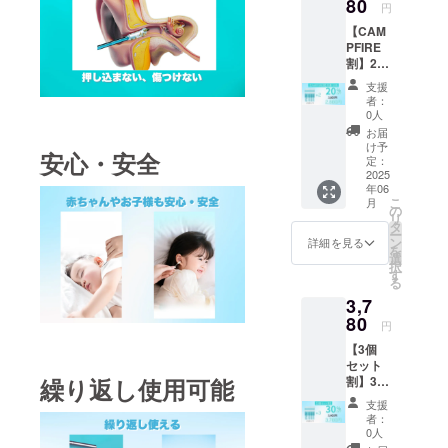
規販売
80
ご注文
円
価格が
状況、
【CAM
販売予
使用部
PFIRE
定価格
材の供
割】2
より下
給状
ケース
がる可
況、製
支援
(24本入
能性も
造工程
者：
り) ［希
ござい
上の都
0人
望小売
ます。
合等に
お届
価格
※デザイ
より出
け予
安心・安全
3,600円
ン・仕
定：
荷時期
の
2025
様は変
が遅れ
年06
20%OF
更にな
る場合
こ
月
F］ ※皆
る可能
の
があり
リ
様のご
性もご
タ
ます。
ー
支援に
ざいま
ン
詳細を見る
を
より量
す。ご
選
択
産効率
了承く
す
る
が向上
ださ
3,7
した場
い。 ※
合、正
80
ご注文
円
規販売
状況、
【3個
価格が
使用部
セット
販売予
材の供
繰り返し使用可能
割】3
定価格
給状
ケース
より下
況、製
支援
(24本入
がる可
造工程
者：
り) ［希
能性も
上の都
0人
望小売
ござい