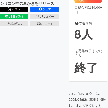
273%
シリコン性の耳かきをリリース
目標金額は10,000
まちづくり・地域活性化
ポスト
シェア
円
LINEで送る
URLコピー
支援者数
CAMPFIRE for Social Good
CAMPFIRE Creation
埋め込み
QRコード
8
人
CAMPFIREふるさと納税
machi-ya
コミュニティ
募集終了まで残
り
終了
このプロジェクトは、
2025/04/02
に募集を開始
し、
8
人の支援により