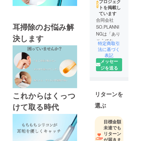
プロジェク
トを掲載し
ています
合同会社
耳掃除のお悩み解
SO.PLANNI
NGは「あり
決します
そうでな
特定商取引
かった」
法に基づく
「便利なも
表記
メッセー
のが欲し
ジを送る
い」という
商品の企画
開発をメイ
ンに事業展
リターンを
これからはくっつ
開している
会社です。
選ぶ
けて取る時代
みなさまが
ワクワクす
目標金額
るような商
未達でも
品をお届け
リターン
できるよう
が届きま