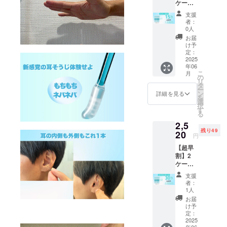
ケース
より下
(24本入
がる可
支援
り) ［希
能性も
者：
望小売
ござい
0人
価格
ます。
お届
1,800円
※デザイ
け予
の
ン・仕
定：
20%OF
2025
様は変
年06
F］ ※皆
更にな
こ
月
様のご
る可能
の
リ
支援に
性もご
タ
ー
より量
ざいま
ン
詳細を見る
を
産効率
す。ご
選
択
が向上
了承く
す
る
した場
ださ
2,5
合、正
い。 ※
残り49
規販売
20
ご注文
円
価格が
状況、
【超早
販売予
使用部
割】2
定価格
材の供
ケース
より下
給状
(24本入
がる可
況、製
支援
り) ［希
能性も
造工程
者：
望小売
ござい
上の都
1人
価格
ます。
合等に
お届
3,600円
※デザイ
より出
け予
の
ン・仕
定：
荷時期
30%OF
2025
様は変
が遅れ
年06