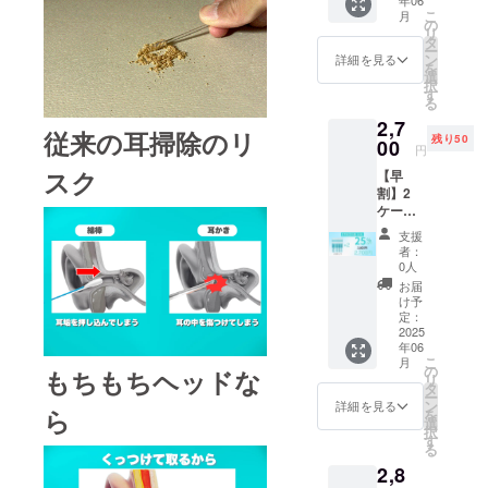
F］ ※皆
更にな
る場合
こ
月
様のご
る可能
の
があり
リ
支援に
性もご
タ
ます。
ー
より量
ざいま
ン
詳細を見る
を
産効率
す。ご
選
択
が向上
了承く
す
る
した場
ださ
2,7
合、正
い。 ※
従来の耳掃除のリ
残り50
規販売
00
ご注文
円
価格が
状況、
スク
【早
販売予
使用部
割】2
定価格
材の供
ケース
より下
給状
(24本入
がる可
況、製
支援
り) ［希
能性も
造工程
者：
望小売
ござい
上の都
0人
価格
ます。
合等に
お届
3,600円
※デザイ
より出
け予
の
ン・仕
定：
荷時期
25%OF
2025
様は変
が遅れ
年06
F］ ※皆
更にな
る場合
こ
月
様のご
る可能
の
があり
もちもちヘッドな
リ
支援に
性もご
タ
ます。
ー
より量
ざいま
ン
詳細を見る
ら
を
産効率
す。ご
選
択
が向上
了承く
す
る
した場
ださ
2,8
合、正
い。 ※