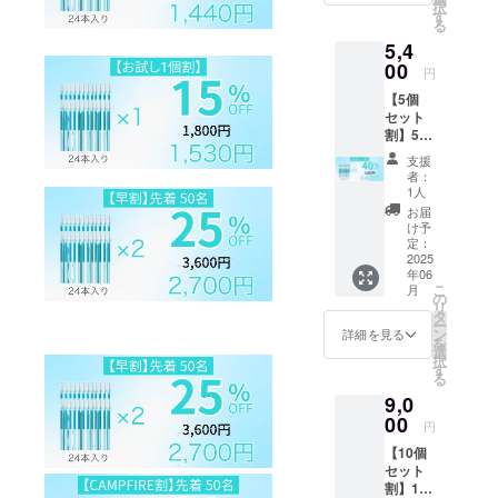
択
産効率
す。ご
す
る
が向上
了承く
5,4
した場
ださ
合、正
00
い。 ※
円
規販売
ご注文
【5個
価格が
状況、
セット
販売予
使用部
割】5
定価格
材の供
ケース
より下
給状
支援
(24本入
がる可
況、製
者：
り) ［希
能性も
造工程
1人
望小売
ござい
上の都
お届
価格
ます。
合等に
け予
9,000円
※デザイ
定：
より出
の
2025
ン・仕
荷時期
年06
40%OF
様は変
が遅れ
こ
月
F］ ※皆
更にな
の
る場合
リ
様のご
る可能
タ
があり
ー
支援に
性もご
ン
ます。
詳細を見る
を
より量
ざいま
選
択
産効率
す。ご
す
る
が向上
了承く
9,0
した場
ださ
合、正
00
い。 ※
円
規販売
ご注文
【10個
価格が
状況、
セット
販売予
使用部
割】10
定価格
材の供