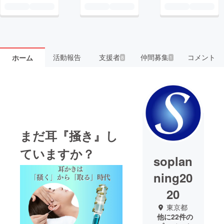
活動報告
支援者
仲間募集
コメント
ホーム
8
1
まだ耳『掻き』し
ていますか？
soplan
ning20
20
東京都
他に22件の