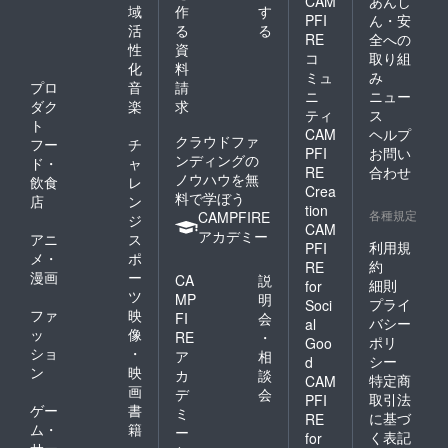
CAM
あんし
域
作
す
PFI
ん・安
活
る
る
RE
全への
性
資
コ
取り組
化
料
ミュ
み
プロ
音
請
ニ
ニュー
ダク
楽
求
ティ
ス
ト
CAM
ヘルプ
クラウドファ
フー
チ
PFI
お問い
ンディングの
ド・
ャ
RE
合わせ
ノウハウを無
飲食
レ
Crea
料で学ぼう
店
ン
tion
各種規定
CAMPFIRE
ジ
CAM
アカデミー
アニ
ス
利用規
PFI
メ・
ポ
約
RE
漫画
ー
CA
説
細則
for
ツ
MP
明
プライ
Soci
ファ
映
FI
会
バシー
al
ッ
像
RE
・
ポリ
Goo
ショ
・
ア
相
シー
d
ン
映
カ
談
特定商
CAM
画
デ
会
取引法
PFI
ゲー
書
ミ
に基づ
RE
ム・
籍
ー
く表記
for
サー
・