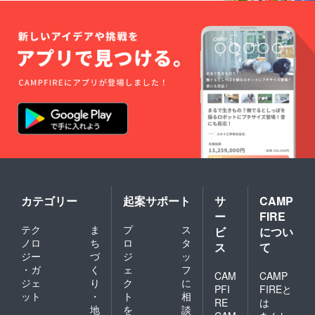
カテゴリー
起案サポート
サ
CAMP
ー
FIRE
テク
ま
プ
ス
ビ
につい
ノロ
ち
ロ
タ
ス
て
ジー
づ
ジ
ッ
・ガ
く
ェ
フ
CAM
CAMP
ジェ
り
ク
に
PFI
FIREと
ット
・
ト
相
RE
は
地
を
談