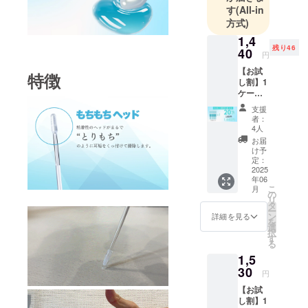
商品開発に
す
(All-in
方式)
取り組んで
おります。
1,4
残り46
40
みなさまの
円
ご支援をど
【お試
特徴
し割】1
うぞよろし
ケース
くお願い致
(24本入
支援
します。
り) ［希
者：
望小売
4人
価格
お届
1,800円
け予
の
定：
20%OF
2025
年06
F］ ※皆
こ
月
様のご
の
リ
支援に
タ
ー
より量
ン
詳細を見る
を
産効率
選
択
が向上
す
る
した場
1,5
合、正
規販売
30
円
価格が
【お試
販売予
し割】1
定価格