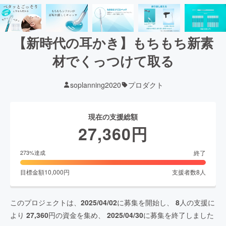
【新時代の耳かき】もちもち新素
材でくっつけて取る
soplanning2020
プロダクト
現在の支援総額
27,360
円
終了
273
%達成
目標金額
10,000
円
支援者数
8
人
このプロジェクトは、
2025/04/02
に募集を開始し、
8
人の支援に
より
27,360
円の資金を集め、
2025/04/30
に募集を終了しました