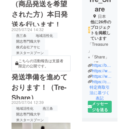
（商品発送を希望
are
された方）本日発
日本
他に26件の
送を行います！
プロジェク
2025/07/24 14:32
トを掲載し
燕三条
地域活性化
ています
開志専門職大学
「Treasure
株式会社アサヒ
」
米スタースプーン
×「Share」
こちらの活動報告は支援者
＝「Tre-
https://booster.kakewa.work/
限定の公開です。
Share」
https://www.facebook.com/treshare
発送準備を進めて
この名前に
https://www.instagram.com/treshare_takagizemi/
https://camp-fire.jp/curations/tre-share
は、地方に
おります！（Tre-
特定商取引
ある「宝
法に基づく
物」を、そ
Share）
表記
の込められ
2025/07/04 12:39
メッセー
た想いと共
地域活性化
燕三条
ジを送る
に全国の皆
開志専門職大学
様にお届け
米スタースプーン
したい、