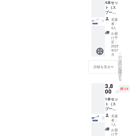
げさまで完売しました
4本セッ
プーン
いてもらえ
ト（ス
（シル
が、、【先着20名様限
れば、上京
プーン4
バー）
本・レ
×2本 ・
定！】ブラックスプーンと
したとして
支援
シ
オリジ
者：
も、また地
ピ）
新潟県産コシヒカリセット
ナルレ
3人
スプー
方に戻って
シピ 1
お届
はまだ在庫がございます！
ンで食
枚
け予
くるかもし
べるの
定：
世の中では米不足が騒がれ
れない、地
におす
2025
年07
すめの
域活性化に
ておりますが、燕三条の職
こ
月
学生オ
の
興味を持っ
リ
リジナ
人の技術が詰まったスプー
タ
ー
てくれるか
ルレシ
ン
詳細を見る
を
ンで食べる新潟県産コシヒ
ピが付
選
もしれな
択
いてき
す
カリは、皆様の食卓をより
る
い。
ます！​
3,8
【リ
豊かにしてくれること、間
残り9
ターン
00
円
それを実現
内容】
違いありません！残り3日
するため
1本セッ
・ス
間、少しでも多くの方に新
ト（ス
プーン
に、私たち
プーン1
（シル
潟の魅力を届けていきたい
は活動して
本・レ
バー）
支援
シ
います。
×4本 ・
者：
と思っております。ぜひご
ピ）
オリジ
1人
金属の
ナルレ
拡散・ご支援をお願いいた
お届
表面に
シピ 1
け予