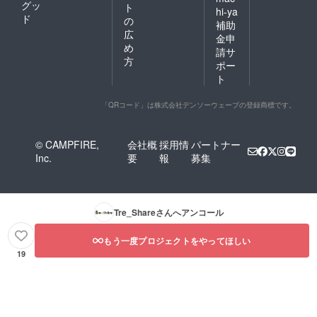
グッ
ト
hi-ya
ド
の
補助
広
金申
め
請サ
方
ポー
ト
「QRコード」は株式会社デンソーウェーブの登録商標です。
© CAMPFIRE,
会社概
採用情
パートナー
Inc.
要
報
募集
Tre_Share
さんへアンコール
もう一度プロジェクトをやってほしい
19