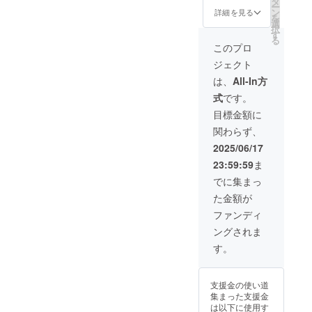
タ
法：直
ー
におす
内容】
ン
詳細を見る
射日光
を
すめの
・ス
選
を避
択
学生オ
プーン
す
け、常
る
リジナ
（ブ
このプロ
温で保
ルレシ
ラッ
存して
ジェクト
ピが付
ク）×4
くださ
いてき
本 ・オ
は、
All-In方
い。​ ※
ます！​
リジナ
原材料
式
です。
さら
ルレシ
及び添
に、先
ピ 1枚
目標金額に
加物等
着３０
の食品
関わらず、
名様限
表示は
定で新
2025/06/17
お届け
潟県産
商品の
23:59:59
ま
コシヒ
ラベル
カリ
でに集まっ
に表記
（２
されま
た金額が
合）を
す。​ 商
お届
ファンディ
品開封
け！​
前には
ングされま
【リ
必ずお
ターン
す。
届けの
内容】
リター
・ス
ンに貼
プーン
付され
支援金の使い道
（シル
たラベ
集まった支援金
バー）
ルや注
は以下に使用す
×2本 ・