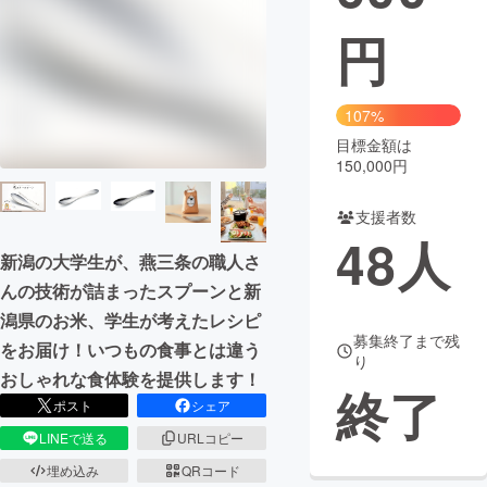
円
まちづくり・地域活性化
CAMPFIRE for Social Good
CAMPFIRE Creation
107%
CAMPFIREふるさと納税
machi-ya
コミュニティ
目標金額は
150,000円
支援者数
48
人
新潟の大学生が、燕三条の職人さ
んの技術が詰まったスプーンと新
潟県のお米、学生が考えたレシピ
募集終了まで残
をお届け！いつもの食事とは違う
り
おしゃれな食体験を提供します！
終了
ポスト
シェア
LINEで送る
URLコピー
埋め込み
QRコード