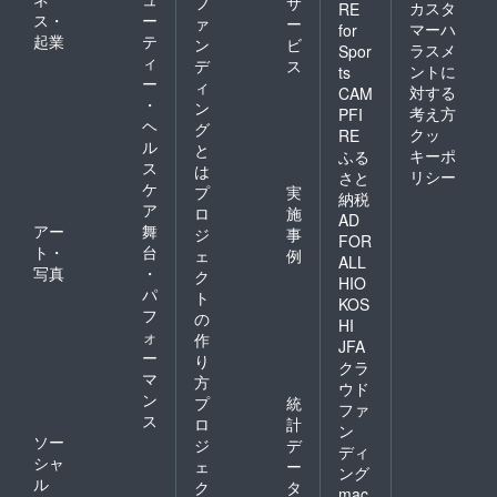
フ
サ
カスタ
RE
ス・
ー
ァ
ー
マーハ
for
起業
テ
ン
ビ
ラスメ
Spor
ィ
デ
ス
ントに
ts
ー
ィ
対する
CAM
・
ン
考え方
PFI
ヘ
グ
クッ
RE
ル
と
キーポ
ふる
ス
は
リシー
さと
ケ
プ
実
納税
ア
ロ
施
AD
アー
舞
ジ
事
FOR
ト・
台
ェ
例
ALL
写真
・
ク
HIO
パ
ト
KOS
フ
の
HI
ォ
作
JFA
ー
り
クラ
マ
方
ウド
ン
プ
統
ファ
ス
ロ
計
ン
ソー
ジ
デ
ディ
シャ
ェ
ー
ング
ル
ク
タ
mac