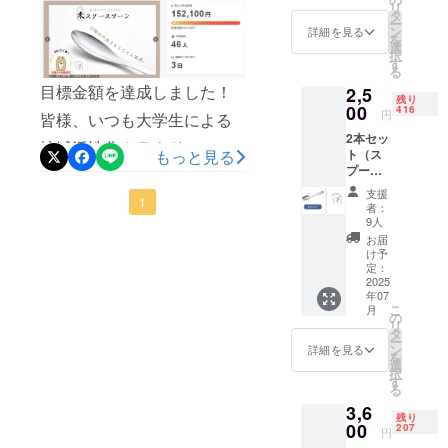
の祖父が丹精込めて育てた
そうして地
リ
ルレシ
タ
ー
元を離れ上
ピが付
新潟県コシヒカリを是非ご
ン
詳細を見る
を
いてき
選
京する学生
択
賞味ください。スプーンの
ます！
す
が多くいる
る
【リ
引き取りが完了し次第、7月
目標金額を達成しました！
2,5
一方で、地
ターン
残り
内容】
00
416
元に残る若
中旬から下旬の発送を予定
円
皆様、いつも大学生による
・ス
者は少な
2本セッ
プーン
しております。商品の到着
地域活性化クラウドファン
もっと見る
ト（ス
（シル
い。こうし
プーン2
まで今しばらくお待ちくだ
バー）
ディング「Tre-Share」を応
た状況が重
本・レ
×1本 ・
支援
さいませ。引き続き何卒よ
援いただき誠にありがとう
なり、都会
1
シピ）
オリジ
者：
スプー
ナルレ
9人
への一極集
ろしくお願いいたします。
ございます！この度、新潟
ンで食
シピ 1
お届
中、地方の
べるの
枚
け予
県燕市の職人によって作ら
におす
過疎化が進
定：
すめの
2025
れた米食専用スプーン「米
行している
年07
学生オ
こ
月
のが日本の
スタースプーン」のプロ
リジナ
の
リ
ルレシ
タ
現状です。
ー
ジェクトが、目標金額を達
ピが付
ン
詳細を見る
を
いてき
選
成しました！先着30名様の
択
ならば、地
ます！
す
る
【リ
シルバースプーンと新潟県
元を離れる
3,6
ターン
残り
前に地元の
産コシヒカリセットはおか
内容】
00
207
円
・ス
魅力に気付