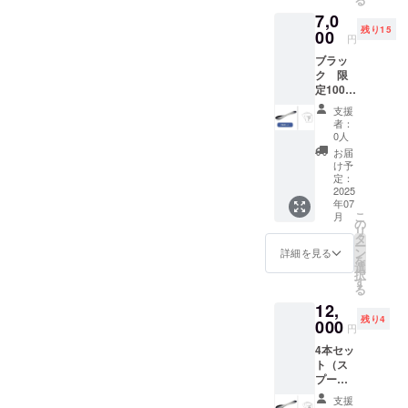
技法で
プーン
7,0
染めて
（ブ
残り15
いま
00
ラッ
円
す。非
ク）×1
ブラッ
常に希
本 ・オ
ク​ 限
少価値
リジナ
定100本
の高い
ルレシ
2本セッ
スプー
ピ 1枚
支援
ト（ス
ンで
者：
プー
す。 学
0人
ン・レ
生オリ
お届
シ
ジナル
け予
ピ）
レシピ
定：
￥7,000
2025
が付い
年07
金属の
てきま
こ
月
表面に
す！​ さ
の
リ
発生す
らに、
タ
ー
る酸化
先着２
ン
詳細を見る
を
物を使
０名様
選
択
用する
限定で
す
る
「黒染
新潟県
12,
め」と
産コシ
残り4
いう伝
000
ヒカリ
円
統的な
（２
4本セッ
技法で
合）を
ト（ス
染めて
お届
プー
いま
け！​
ン・レ
す。非
【リ
支援
シピ）