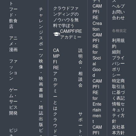
ティ
ス
ト
CAM
ヘルプ
クラウドファ
フー
チ
PFI
お問い
ンディングの
ド・
ャ
RE
合わせ
ノウハウを無
飲食
レ
Crea
料で学ぼう
店
ン
tion
各種規定
CAMPFIRE
ジ
CAM
アカデミー
アニ
ス
利用規
PFI
メ・
ポ
約
RE
漫画
ー
CA
説
細則
for
ツ
MP
明
プライ
Soci
ファ
映
FI
会
バシー
al
ッ
像
RE
・
ポリ
Goo
ショ
・
ア
相
シー
d
ン
映
カ
談
特定商
CAM
画
デ
会
取引法
PFI
ゲー
書
ミ
に基づ
RE
ム・
籍
ー
く表記
for
サー
・
と
情報セ
Ente
ビス
雑
は
キュリ
rtain
開発
誌
ク
サ
ティ方
men
出
ラ
ポ
針
t
版
ウ
ー
反社基
CAM
ビジ
ビ
ド
ト
本方針
PFI
ネ
ュ