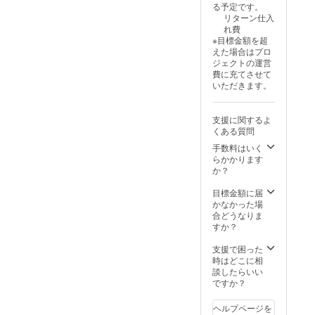
意書き
る予定です。
オリジ
をご確
リターン仕入
ナルレ
認くだ
れ費
シピ 1
さい。​
※目標金額を超
枚 ・新
・新潟
えた場合はプロ
潟県産
県産コ
ジェクトの運営
コシヒ
シヒカ
費に充てさせて
カリ 2
リ 2合
いただきます。
合×1袋
×1袋
【精
米】３
支援に関するよ
００g
くある質問
令和６
年度
手数料はいく
槇田米​
らかかります
名称：
か？
精米
（新潟
目標金額に届
県産 コ
かなかった場
シヒカ
合どうなりま
リ）​ 内
すか？
容量：
３００
支援で困った
g（２
時はどこに相
合）​ 保
談したらいい
存方
ですか？
法：直
射日光
ヘルプページを
を避