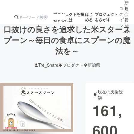
新
ロ
規
グ
会
プロジェクトを掲
はじ
プロジェクト
/
載するには
める
をさがす
イ
員
ン
登
口抜けの良さを追求した米スタース
録
プーン～毎日の食卓にスプーンの魔
法を～​
人気のプロ
注目のリ
注目の新着プロ
募集終了が近いプ
もうすぐ公開
ジェクト
ターン
ジェクト
ロジェクト
されます
Tre_Share
プロダクト
新潟県
アート・写真
音楽
現在の支援総
テクノロジー・ガジェット
ゲーム・サ
額
161,
映像・映画
書籍・雑誌
600
ビジネス・起業
チャレンジ