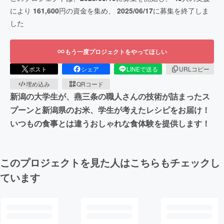
により
161,600
円の資金を集め、
2025/06/17
に募集を終了しま
した
もう一度プロジェクトをやってほしい
ポスト
シェア
LINEで送る
URLコピー
埋め込み
QRコード
新潟の大学生が、燕三条の職人さんの技術が詰まったス
プーンと新潟県のお米、学生が考えたレシピをお届け！
いつもの食事とは違うおしゃれな食体験を提供します！
このプロジェクトを見た人はこちらもチェックし
ています