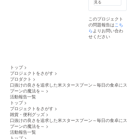
見る
け、常
温で保
存して
このプロジェクト
くださ
の問題報告は
い。​ ※
こち
原材料
ら
よりお問い合わ
及び添
せください
加物等
の食品
表示は
お届け
商品の
ラベル
トップ
>
に表記
プロジェクトをさがす
>
されま
プロダクト
>
す。​ 商
品開封
口抜けの良さを追求した米スタースプーン～毎日の食卓にス
前には
プーンの魔法を～​
>
必ずお
活動報告一覧
届けの
トップ
>
リター
プロジェクトをさがす
>
ンに貼
付され
雑貨・便利グッズ
>
たラベ
口抜けの良さを追求した米スタースプーン～毎日の食卓にス
ルや注
プーンの魔法を～​
>
意書き
活動報告一覧
をご確
トップ
>
認くだ