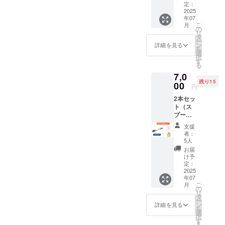
します！
発生す
枚
定：
る酸化
2025
年07
物を使
こ
月
用する
の
リ
「黒染
タ
ー
め」と
ン
詳細を見る
を
いう伝
選
択
統的な
す
る
技法で
7,0
染めて
残り15
いま
00
円
す。非
2本セッ
常に希
ト（ス
少価値
プー
の高い
ン・レ
スプー
支援
シ
ンで
者：
ピ）
す。 学
5人
金属の
生オリ
お届
表面に
ジナル
け予
発生す
レシピ
定：
る酸化
2025
が付い
年07
物を使
てきま
こ
月
用する
す！​
の
リ
「黒染
【リ
タ
ー
め」と
ターン
ン
詳細を見る
を
いう伝
内容】
選
択
統的な
・ス
す
る