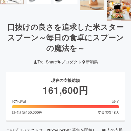
口抜けの良さを追求した米スター
スプーン～毎日の食卓にスプーン
の魔法を～​
Tre_Share
プロダクト
新潟県
現在の支援総額
161,600
円
終了
107
%達成
目標金額
150,000
円
支援者数
48
人
このプロジェクトは、
2025/05/19
に募集を開始し、
48
人の支援