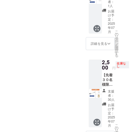
常に希
ターン
者：
金属の
少価値
内容】
1人
表面に
の高い
・ス
お届
発生す
スプー
プーン
け予
る酸化
ンで
定：
（ブ
物を使
2025
す。 学
ラッ
年07
用する
生オリ
ク）×2
こ
月
「黒染
ジナル
の
本 ・オ
リ
め」と
レシピ
タ
リジナ
ー
いう伝
が付い
ン
ルレシ
詳細を見る
を
統的な
てきま
選
ピ 1枚
択
技法で
す！​
す
【精
る
染めて
【リ
米】３
2,5
いま
ターン
００g
在庫な
す。非
00
内容】
し
令和6年
円
常に希
・ス
度 槇
【先着
少価値
プーン
田米​ 名
３０名
の高い
（ブ
称： 精
様限
スプー
ラッ
米 （新
定】2本
ンで
ク）×2
潟県産
支援
セット
す。 学
本 ・オ
コシヒ
者：
（ス
生オリ
リジナ
30人
カリ）​
プーン2
ジナル
ルレシ
内容
お届
本・レ
レシピ
ピ 1枚
け予
量：３
シピ・
が付い
定：
００
米）
2025
てきま
g（２
年07
スプー
す！​
合）​ 保
こ
月
ンで食
【リ
の
存方
リ
べるの
ターン