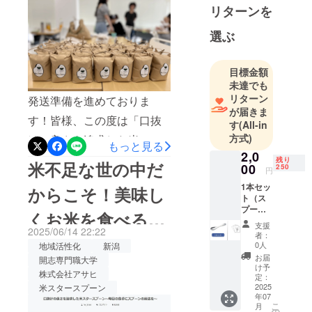
「シェア」
リターンを
したいとい
選ぶ
う意味が込
められてい
ます。
目標金額
未達でも
リターン
発送準備を進めておりま
私たちは現
が届きま
在首都圏の
す！皆様、この度は「口抜
す
(All-in
大学に通っ
方式)
けの良さを追求した米ス
もっと見る
ています
2,0
タースプーン～毎日の食卓
残り
が、地方出
米不足な世の中だ
00
250
円
身のメン
にスプーンの魔法を～」プ
1本セッ
からこそ！美味し
バーも多く
ロジェクトをご支援いただ
ト（ス
います。彼
プーン1
くお米を食べるカ
き誠にありがとうございま
本・レ
ら/彼女ちが
支援
2025/06/14 22:22
シピ）
者：
した。現在、「スプーンと
東京に出て
トラリー「米ス
スプー
0人
地域活性化
新潟
きた理由
ンで食
お米セット」のリターンの
お届
開志専門職大学
タースプーン」
べるの
け予
は、「地元
株式会社アサヒ
発送に向けてお米のパッキ
におす
定：
には何もな
すめの
2025
米スタースプーン
ングを進めております。私
年07
学生オ
いから」。
こ
月
リジナ
の