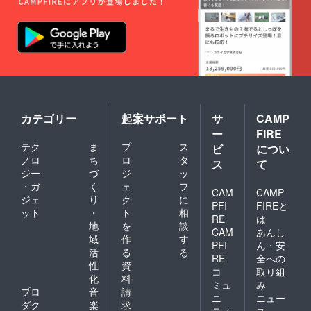
カテゴリー
起案サポート
サ
CAMP
ー
FIRE
テク
ま
プ
ス
ビ
につい
ノロ
ち
ロ
タ
ス
て
ジー
づ
ジ
ッ
・ガ
く
ェ
フ
CAM
CAMP
ジェ
り
ク
に
PFI
FIREと
ット
・
ト
相
RE
は
地
を
談
CAM
あんし
域
作
す
PFI
ん・安
活
る
る
RE
全への
性
資
コ
取り組
化
料
ミュ
み
プロ
音
請
ニ
ニュー
ダク
楽
求