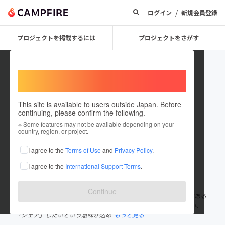
/
ログイン
新規会員登録
プロジェクトを掲載するには
プロジェクトをさがす
Welcome,
International users
This site is available to users outside Japan. Before
continuing, please confirm the following.
Tre_Share
※ Some features may not be available depending on your
country, region, or project.
プロジェクトオーナー
I agree to the
Terms of Use
and
Privacy Policy
.
これまでに27件のプロジェクトを投稿しています
I agree to the
International Support Terms
.
在住国：日本
現在地：未設定
出身国：日本
出身地：未設定
Continue
「Treasure」×「Share」＝「Tre-Share」 この名前には、地方にある
「宝物」を、その込められた想いと共に全国の皆様にお届けしたい、
「シェア」したいという意味が込め
もっと見る