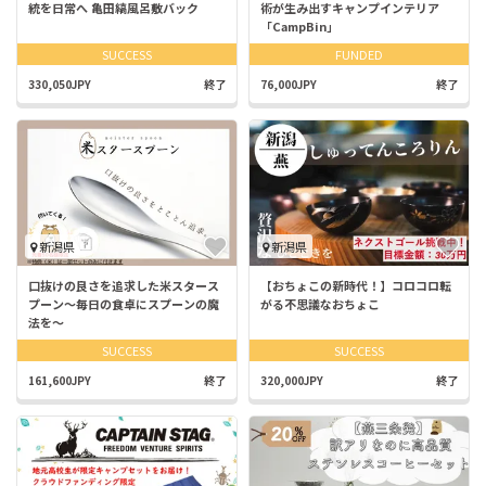
統を日常へ 亀田縞風呂敷バック
術が生み出すキャンプインテリア
「CampBin」
SUCCESS
FUNDED
330,050JPY
終了
76,000JPY
終了
新潟県
新潟県
口抜けの良さを追求した米スタース
【おちょこの新時代！】コロコロ転
プーン～毎日の食卓にスプーンの魔
がる不思議なおちょこ
法を～​
SUCCESS
SUCCESS
161,600JPY
終了
320,000JPY
終了