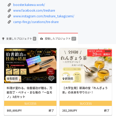
booster.kakewa.work/
www.facebook.com/treshare
www.instagram.com/treshare_takagizemi/
camp-fire.jp/curations/tre-share
支援した
プロジェクト
投稿した
プロジェクト
0
27
鳥取県
新潟県
料理が変わる。伯耆鍛冶が贈る、万
【大学生発】新潟の宝「れんぎょう
能包丁・ペティ・まな板の「一生モ
茶」の未来を守りたい！
ノ」3点セット
SUCCESS
SUCCESS
805,600JPY
終了
202,200JPY
終了