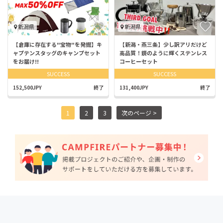
新潟県
新潟県
【倉庫に存在する"宝物"を発掘】キ
【新潟・燕三条】少し訳アリだけど
ャプテンスタッグのキャンプセット
高品質！鏡のように輝くステンレス
をお届け!!
コーヒーセット
SUCCESS
SUCCESS
152,500JPY
終了
131,400JPY
終了
1
2
3
次のページ >