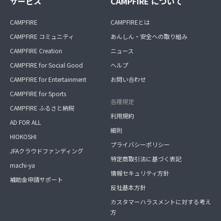
サービス
CAMPFIRE について
CAMPFIRE
CAMPFIREとは
CAMPFIRE コミュニティ
あんしん・安全への取り組み
CAMPFIRE Creation
ニュース
CAMPFIRE for Social Good
ヘルプ
CAMPFIRE for Entertainment
お問い合わせ
CAMPFIRE for Sports
各種規定
CAMPFIRE ふるさと納税
利用規約
AD FOR ALL
細則
HIOKOSHI
プライバシーポリシー
JFAクラウドファンディング
特定商取引法に基づく表記
machi-ya
情報セキュリティ方針
補助金申請サポート
反社基本方針
カスタマーハラスメントに対する考え
方