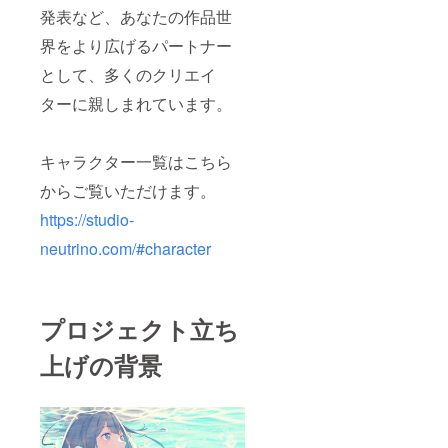
発表など、あなたの作品世
の許諾の上
収録した音
界をより広げるパートナー
声データ、
として、多くのクリエイ
もしくは大
ターに親しまれています。
学などの公
的機関から
公開されて
キャラクター一覧はこちら
いる音声
からご覧いただけます。
データのみ
を利用して
https://studio-
おります。
neutrino.com/#character
既存の学習
済みモデル
は利用して
プロジェクト立ち
おらず、上
記データを
上げの背景
用いてフル
スクラッチ
で学習を
行っており