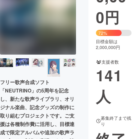
0
円
まちづくり・地域活性化
CAMPFIRE for Social Good
CAMPFIRE Creation
72%
CAMPFIREふるさと納税
machi-ya
コミュニティ
目標金額は
2,000,000円
支援者数
141
フリー歌声合成ソフト
人
「NEUTRINO」の5周年を記念
し、新たな歌声ライブラリ、オリ
ジナル楽曲、記念グッズの制作に
取り組むプロジェクトです。ご支
募集終了まで残
援は各種制作費に活用し、目標達
り
成で限定アルバムや追加の歌声ラ