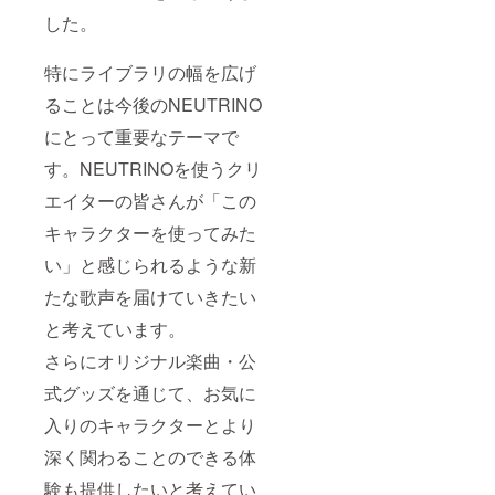
した。
FANBOX：
https://shach
特にライブラリの幅を広げ
i-
neutrino.fan
ることは今後のNEUTRINO
box.cc/
にとって重要なテーマで
ニコニコモ
す。NEUTRINOを使うクリ
ンズ：
https://comm
エイターの皆さんが「この
ons.nicovide
キャラクターを使ってみた
o.jp/users/12
い」と感じられるような新
6433681
たな歌声を届けていきたい
と考えています。
さらにオリジナル楽曲・公
式グッズを通じて、お気に
入りのキャラクターとより
深く関わることのできる体
験も提供したいと考えてい