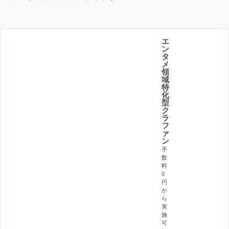
エ
ン
タ
メ
領
域
特
化
型
ク
ラ
フ
ァ
ン
手
数
料
0
円
か
ら
実
施
可