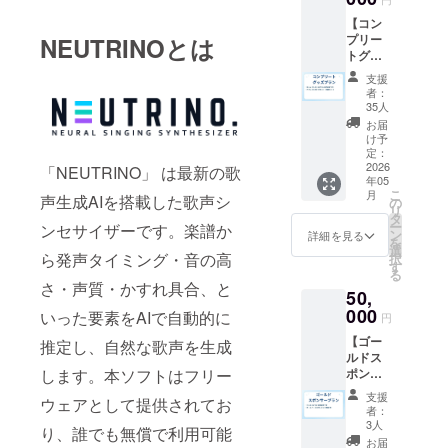
デート
様および有
ブラリ
【コン
さん」
の
償での受付
プリー
NEUTRINOとは
ステッ
Readm
となりま
トグッ
カー（2
eに、支
ズプラ
枚セッ
援者様
す。ご了承
支援
ン】 ・
ト） ・
のお名
者：
くださいま
カジュ
缶バッ
前
35人
アル
せ。
ジセッ
（ニッ
お届
グッズ
ト（4個
クネー
け予
プラン
セッ
定：
ム）を
・
の内容
2026
ト） ※
「NEUTRINO」 は最新の歌
掲載し
年05
すべて
クレ
NEUTRINO
ます。
こ
月
声生成AIを搭載した歌声シ
・アク
ジット
の
支援
– AI Singing
リ
リルス
掲載 新
タ
時、必
ー
ンセサイザーです。楽譜か
Voice
タンド
ライブ
ン
ず備考
詳細を見る
を
セット
ラリの
選
欄に希
Generator
ら発声タイミング・音の高
択
（4個
Readm
す
望され
NEUTRINO
る
セッ
eに、支
るお名
さ・声質・かすれ具合、と
50,
ト） ※
– AI Singing
援者様
前をご
クレ
000
のお名
いった要素をAIで自動的に
記入く
Voice
円
ジット
前
ださ
Generator は
【ゴー
掲載 新
推定し、自然な歌声を生成
（ニッ
い。
ルドス
ライブ
クネー
最新の歌声
します。本ソフトはフリー
ポン
ラリの
ム）を
生成AIを用い
サープ
Readm
掲載し
支援
ウェアとして提供されてお
ラン】
た歌声シン
eに、支
ます。
者：
・デジ
援者様
支援
3人
セサイザー
り、誰でも無償で利用可能
タルプ
のお名
時、必
お届