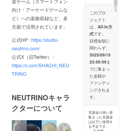
を
楽ゲーム（スマートフォン
掲載(大)
選
の正式リ
択
※掲載方
す
向け・アーケードゲームな
る
法：文
リースより
このプロ
字の
ど）への楽曲収録など、多
一年が経
ジェクト
み、ロ
ち、第二世
ゴ／バ
方面で活用されています。
は、
All-In方
ナーの
代（Muon /
式
です。
掲載は
ミューオ
不可 ※
公式HP :
https://studio-
目標金額に
ン）へと進
支援
関わらず、
neutrino.com/
時、必
化いたしま
ず備考
2025/09/15
公式X（旧Twitter） :
した。アル
欄に掲
23:59:59
ま
載を希
ゴリズム・
https://x.com/SHACHI_NEU
望され
でに集まっ
モデルなど
るお名
TRINO
全面的にリ
た金額が
前をご
記入く
ニューアル
ファンディ
ださ
を実施しま
ングされま
い。
した。第二
NEUTRINOキャラ
す。
世代（Muon
クターについて
/ ミューオ
支援金の使い道
ン）では最
集まった支援金
新の生成AIモ
は以下に使用す
る予定です。
デル、
設備費