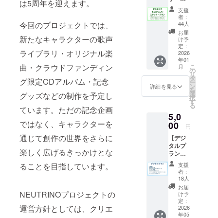
もどうぞよ
は5周年を迎えます。
んだも
なりま
支援
ろしくお願
んPJス
す。 後
者：
テッ
日、支
いいたしま
44人
今回のプロジェクトでは、
カープ
援者向
お届
す。
ラン】
新たなキャラクターの歌声
けにダ
け予
・CF限
ウン
定：
ライブラリ・オリジナル楽
定「東
2026
ロード
・歌声ライ
年01
北ずん
URLを
ブラリ制作
こ
曲・クラウドファンディン
月
子・東
公開予
の
リ
北イタ
のご依頼に
定で
タ
グ限定CDアルバム・記念
ー
コ・東
す。
ン
詳細を見る
ついて
を
北きり
選
グッズなどの制作を予定し
択
2025年7月現
たん・
す
る
ずんだ
ています。ただの記念企画
在、スケ
5,0
もん・
ジュールが
ではなく、キャラクターを
四国め
00
円
埋まってお
たん・
通じて創作の世界をさらに
【デジ
大江戸
り手一杯の
タルプ
ちゃん
楽しく広げるきっかけとな
ため、新規
ラン】
こ」ス
・活動
テッ
の制作依頼
支援
ることを目指しています。
報告 ・
カー（6
者：
は一部制限
お礼
枚セッ
18人
させていた
メッ
ト）
お届
セージ
NEUTRINOプロジェクトの
け予
だいており
（めろ
定：
ます。
運営方針としては、クリエ
うさん
2026
年05
からの