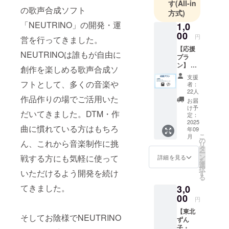
す
(All-in
自由に創作
の歌声合成ソフト
方式)
できる環境
「NEUTRINO」の開発・運
1,0
を提供する
00
円
営を行ってきました。
ことです。
【応援
本体ソフト
NEUTRINOは誰もが自由に
プラ
ウェアやラ
ン】 ・
創作を楽しめる歌声合成ソ
活動報
イブラリは
支援
告 ・お
フトとして、多くの音楽や
者：
無料で提供
礼メッ
22人
し、継続的
セージ
作品作りの場でご活用いた
お届
（めろ
に運営を続
け予
だいてきました。DTM・作
うさん
定：
けられる方
からの
2025
曲に慣れている方はもちろ
年09
法を模索し
ボイス
こ
月
メッ
の
ています。
ん、これから音楽制作に挑
リ
セー
タ
ー
ジ） ※
ン
戦する方にも気軽に使って
詳細を見る
を
お礼
皆様のご支
選
択
メッ
いただけるよう開発を続け
す
援や応援が
る
セージ
プロジェク
てきました。
3,0
につい
て 1~2
00
トの成長を
円
分程度
支えますの
【東北
の生音
そしてお陰様でNEUTRINO
ずん
で、今後と
声ファ
子・ず
イルと