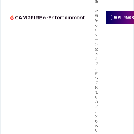
能
。
企
画
掲載
無料
か
ら
リ
タ
ー
ン
配
送
ま
で
、
す
べ
て
お
任
せ
の
プ
ラ
ン
も
あ
り