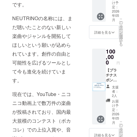
です。本ソ
ランの
前
ず備考
け予
です。
内容す
（ニッ
定：
フトウェア
欄に希
べて ・
2026
クネー
望され
はフリー
年05
ホーム
ム）を
NEUTRINOの名称には、ま
るお名
こ
月
ウェアで
ページ
掲載し
の
前をご
リ
にクレ
だ聴いたことのない新しい
ます。
タ
記入く
す。楽譜か
ー
ジット
支援
ン
ださ
詳細を見る
ら発声タイ
を
楽曲やジャンルを開拓して
掲載(中)
時、必
選
い。
択
※掲載方
ミング・音
ず備考
す
ほしいという願いが込めら
る
法：文
欄に希
の高さ・声
100
字の
望され
れています。創作の自由と
質・声のか
み、ロ
,00
るお名
ゴ／バ
前をご
すれ具合な
0
可能性を広げるツールとし
円
ナーの
記入く
どを歌声生
掲載は
【プラ
て今も進化を続けていま
ださ
成AIで推定し
不可 ※
チナス
い。
す。
支援
ポン
ます。上記
時、必
サープ
支援
の推定され
ず備考
ラン】
者：
現在では、YouTube・ニコ
欄に掲
・デジ
たパラメー
2人
載を希
タルプ
お届
タを元に
ニコ動画上で数万件の楽曲
望され
ランの
け予
vocoderで音
るお名
内容す
定：
が投稿されており、国内最
前をご
べて ・
2026
声を合成し
年05
記入く
ホーム
大規模のコンテスト（ボカ
ます。
こ
月
ださ
ページ
の
リ
コレ）での上位入賞や、音
い。
にクレ
タ
ー
ジット
ン
詳細を見る
NEUTRINO