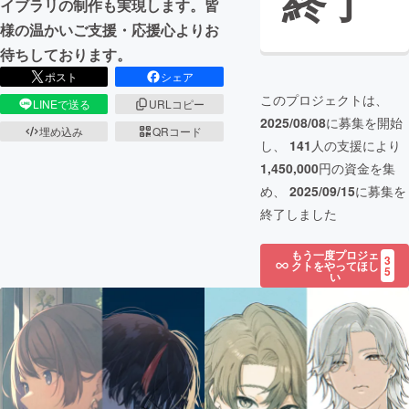
終了
イブラリの制作も実現します。皆
様の温かいご支援・応援心よりお
待ちしております。
ポスト
シェア
このプロジェクトは、
LINEで送る
URLコピー
2025/08/08
に募集を開始
埋め込み
QRコード
し、
141
人の支援により
1,450,000
円の資金を集
め、
2025/09/15
に募集を
終了しました
もう一度プロジェ
3
クトをやってほし
5
い