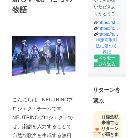
いただきあ
物語
りがとうご
ざいます。
https://studio-neutrino.com/
最新の歌声
https://x.com/SHACHI_NEUTRINO
生成AIを用い
https://shachi-neutrino.fanbox.cc/
特定商取引
た歌声シン
法に基づく
セサイザー
表記
「NEUTRIN
メッセー
O」を製作し
ジを送る
ておりま
す。
・運営方針
リターンを
NEUTRINO
こんにちは、NEUTRINOプ
選ぶ
プロジェク
ロジェクトチームです。
トの運営方
針は、クリ
目標金額
NEUTRINOプロジェクトで
エイターに
未達でも
は、楽譜を入力することで
リターン
負担をかけ
が届きま
自然な歌声を生成する無料
ず、誰もが