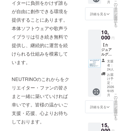
こ
月
イターに負担をかけず誰も
ボイス
の
納品までの
リ
メッ
タ
が自由に創作できる環境を
ー
日数は、演
セージ
ン
詳細を見る
を
付き）
者様の収録
選
提供することにあります。
択
・クレ
す
進行やその
る
ジット
本体ソフトウェアや歌声ラ
時のスケ
10,
掲載
（※）
イブラリは引き続き無料で
000
ジュールに
円
・新ラ
よって大き
提供し、継続的に運営を続
【カ
イブラ
ジュア
リ早期
く変動いた
けられる仕組みを模索して
ルグッ
アクセ
します。過
ズプラ
ス ・オ
支援
います。
去事例では
ン】 ・
リジナ
者：
デジタ
ル楽曲
24人
プロジェク
ルプラ
（2曲）
お届
ト開始後か
ンの内
の高音
NEUTRINOのこれからをク
け予
容すべ
ら納品完了
質デジ
定：
て ・ス
2026
リエイター・ファンの皆さ
タル音
までにおお
年05
テッ
源 ・メ
こ
月
よそ4~6か月
まと一緒に築いていければ
カー
インビ
の
リ
セット
ジュア
程度かかる
タ
幸いです。皆様の温かいご
ー
（4枚
ル高画
ン
詳細を見る
ことが多い
を
セッ
質デー
選
支援・応援、心よりお待ち
択
です。
ト） ・
タ ※ク
す
る
CF限定
レジッ
しております。
なお、制作
15,
「あち
ト掲載
依頼は法人
こち
000
新ライ
円