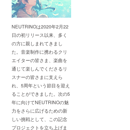
ます。権利
的・倫理的
にクリーン
なモデルと
NEUTRINOは2020年2月22
なってお
り、安心し
日の初リリース以来、多く
てご利用い
の方に親しまれてきまし
ただけま
た。音楽制作に携わるクリ
す。
エイターの皆さま、楽曲を
・関連リン
通じて楽しんでくださるリ
ク
スナーの皆さまに支えら
公式サイ
れ、5周年という節目を迎え
ト：
https://studio
ることができました。次の5
-
年に向けてNEUTRINOの魅
neutrino.com
力をさらに広げるための新
X：
https://x.com
しい挑戦として、この記念
/shachi_neut
プロジェクトを立ち上げま
rino