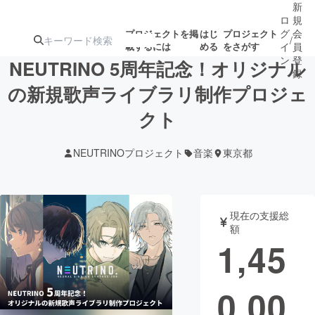
新
ロ
規
グ
会
プロジェクトを掲
はじ
プロジェクト
/
載するには
める
をさがす
イ
員
ン
登
NEUTRINO 5周年記念！オリジナル
録
の新規歌声ライブラリ制作プロジェ
クト
人気のプロ
注目のリ
注目の新着プロ
募集終了が近いプ
もうすぐ公開
ジェクト
ターン
ジェクト
ロジェクト
されます
NEUTRINOプロジェクト
音楽
東京都
アート・写真
音楽
現在の支援総
テクノロジー・ガジェット
ゲーム・サ
額
1,45
映像・映画
書籍・雑誌
0,00
ビジネス・起業
チャレンジ