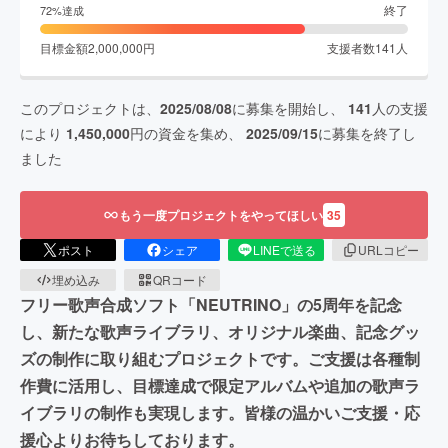
終了
72
%達成
目標金額
2,000,000
円
支援者数
141
人
このプロジェクトは、
2025/08/08
に募集を開始し、
141
人の支援
により
1,450,000
円の資金を集め、
2025/09/15
に募集を終了し
ました
もう一度プロジェクトをやってほしい
35
ポスト
シェア
LINEで送る
URLコピー
埋め込み
QRコード
フリー歌声合成ソフト「NEUTRINO」の5周年を記念
し、新たな歌声ライブラリ、オリジナル楽曲、記念グッ
ズの制作に取り組むプロジェクトです。ご支援は各種制
作費に活用し、目標達成で限定アルバムや追加の歌声ラ
イブラリの制作も実現します。皆様の温かいご支援・応
援心よりお待ちしております。