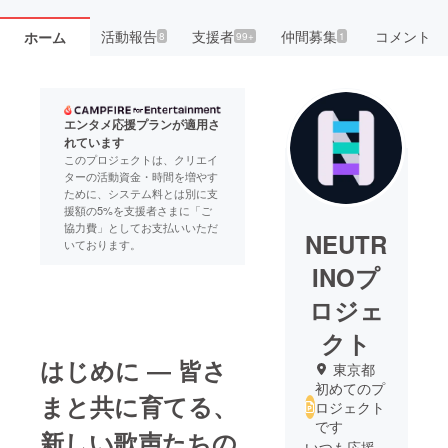
活動報告
支援者
仲間募集
コメント
ホーム
8
99+
1
エンタメ応援プランが適用さ
れています
このプロジェクトは、クリエイ
ターの活動資金・時間を増やす
ために、システム料とは別に支
援額の5%を支援者さまに「ご
協力費」としてお支払いいただ
NEUTR
いております。
INOプ
ロジェ
クト
はじめに ― 皆さ
東京都
初めてのプ
まと共に育てる、
ロジェクト
です
新しい歌声たちの
いつも応援