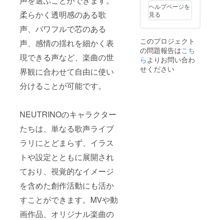
声を選ぶことができます。
名称はまだ
ヘルプページを
聞いたこと
柔らかく透明感のある歌
見る
のないよう
声、パワフルで芯のある
な楽曲・
このプロジェクト
声、感情の揺れを細かく表
ジャンルを
の問題報告は
こち
開拓してほ
現できる声など、楽曲の世
ら
よりお問い合わ
しいという
せください
界観に合わせて自由に使い
思いを込め
分けることが可能です。
て名付けま
した。あな
たの創作・
NEUTRINOのキャラクター
発見の一助
たちは、単なる歌声ライブ
になれれば
幸いです。
ラリにとどまらず、イラス
トや設定とともに展開され
・学習デー
ており、視覚的なイメージ
タ及びモデ
ルについて
を含めた創作活動にも活か
モデルの学
すことができます。MVや動
習には声
画作品、オリジナル楽曲の
優・演者様