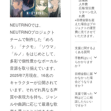
Diffusionモデ
人件費
ルを採用
広報/宣伝費
リターン仕入
し、より肉
れ費
声感の高い
※目標金額を超
歌唱表現豊
えた場合はプロ
NEUTRINOでは、
ジェクトの運営
かな音声の
NEUTRINOプロジェクト
費に充てさせて
生成が可能
いただきます。
チームで制作した「めろ
になりまし
た。推論の
う」「ナクモ」「ソウマ」
支援に関するよ
度に音声が
くある質問
「ルノ」をはじめとして、
変化、品
手数料はいく
多彩で個性豊かなボーカル
らかかります
質・処理速
か？
音源を取り揃えています。
度も変更可
能になるな
目標金額に届
2025年7月現在、16名の
かなかった場
ど機能面で
合どうなりま
キャラクターが公開されて
もパワー
すか？
います。それぞれ異なる声
アップして
支援で困った
おります。
質や表現力を持ち、ジャン
時はどこに相
談したらいい
ルや曲調に応じて最適な歌
ですか？
本ソフトの