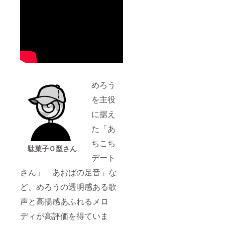
めろう
を主役
に据え
た「あ
ちこち
駄菓子Ｏ型さん
デート
さん」「あおばの足音」な
ど、めろうの透明感ある歌
声と高揚感あふれるメロ
ディが高評価を得ていま