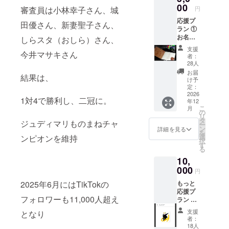
ディスヒル
00
審査員は小林幸子さん、城
円
に歌唱指導
応援プ
田優さん、新妻聖子さん、
を受ける。
ラン ①
お名前
しらスタ（おしら）さん、
OSANAFAC
掲載 CD
支援
E、パペット
今井マサキさん
の歌詞
者：
カード
ポピンズと
28人
のスペ
お届
いう
結果は、
シャル
け予
インディー
サンク
定：
スの
2026
ズバンドで
1対4で勝利し、二冠に。
年12
ページ
活動。
こ
月
を作り
の
リ
パペットポ
ます。
タ
ジュディマリものまねチャ
ー
支援者
ン
詳細を見る
ピンズは
を
様のお
選
ンピオンを維持
JUDYANDM
択
名前
す
る
（ニッ
ARYベーシス
10,
クネー
ト恩田快人
ム）を
000
円
さんにも認
掲載し
2025年6月にはTikTokの
もっと
ます。
知され、東
応援プ
※支援
京事変の
フォロワーも11,000人超え
ラン ①
時、必
お名前
ベーシスト
ず備考
支援
となり
掲載
欄に希
者：
亀田誠治さ
（応援
望され
18人