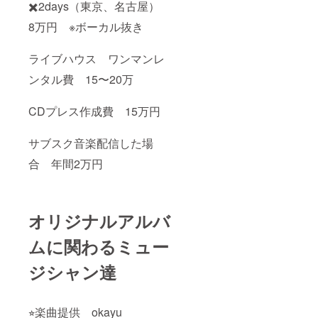
い。 支
カード
グランプリ
✖️2days（東京、名古屋）
援者様
のクレ
収録
との連
8万円 ※ボーカル抜き
ジット
⚫︎UTA-TUBE
絡方
のペー
法：詳
ジを設
MC鉄平さん
ライブハウス ワンマンレ
細は
け、記
と対談出演
メール
載しま
ンタル費 15〜20万
で連絡
NHKスタジ
す。
しま
オ収録放送2
す。
CDプレス作成費 15万円
度出演
※CDア
ルバム
SKE48 AAA
作成の
サブスク音楽配信した場
亀田誠治さ
目標金
ん等と共演
額が達
合 年間2万円
成でき
⚫︎東別院、金
なかっ
山駅などで
た場
合、一
開催される
オリジナルアルバ
曲でも
マルシェス
セルフ
テージ出演
で簡易
ムに関わるミュー
のCDを
⚫︎TBS モノ
制作
ジシャン達
マネ頂上決
し、そ
戦俺にアイ
のセル
フ歌詞
ツを歌わせ
カード
⭐︎楽曲提供 okayu
たら右に出