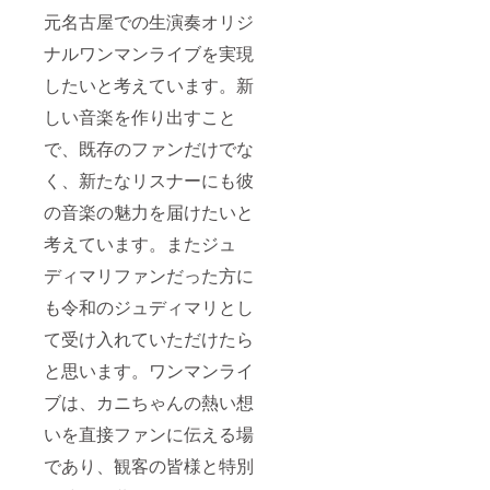
歌って
m/spre
ンストラク
元名古屋での生演奏オリジ
ほしい
adshee
ター合格
カバー
ts/d/1-
ナルワンマンライブを実現
曲の記
⚫︎日本商工会
FIk18q5
載お願
WvmGq
議所 簿記
したいと考えています。新
いしま
HiKPvq
検定試験3級
す。
6clwMB
しい音楽を作り出すこと
（私の
5N3uF7
取得
各SNS
yIL6Lm
で、既存のファンだけでな
⚫︎コンピュー
にご連
d0IZD4/
タサービス
く、新たなリスナーにも彼
絡くだ
htmlvie
さい）
w ↑歌え
技能評価試
の音楽の魅力を届けたいと
https://
るリス
験 ワープロ
www.tik
トはこ
考えています。またジュ
tok.co
部門２級取
ちらで
m/@ca
すが、
ディマリファンだった方に
得２級ワー
ndy.can
こちら
プロ技士取
ny?
の支援
も令和のジュディマリとし
_t=ZS-
をして
得
8uN0uk
て受け入れていただけたら
いたい
⚫︎文部科学省
1qYWF
だいた
と思います。ワンマンライ
後援 秘書技
&_r=1
場合、
３ 完
リスト
能検定試験2
ブは、カニちゃんの熱い想
成した
にない
級取得
アルバ
曲も覚
いを直接ファンに伝える場
ム提供
⚫︎音楽療法カ
えて、
（サイ
簡易レ
であり、観客の皆様と特別
ウンセラー
ン入
コー