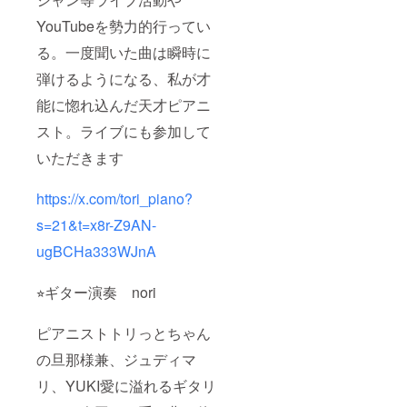
YouTubeを勢力的行ってい
る。一度聞いた曲は瞬時に
弾けるようになる、私が才
能に惚れ込んだ天才ピアニ
スト。ライブにも参加して
いただきます
https://x.com/tori_piano?
s=21&t=x8r-Z9AN-
ugBCHa333WJnA
⭐︎ギター演奏 nori
ピアニストトリっとちゃん
の旦那様兼、ジュディマ
リ、YUKI愛に溢れるギタリ