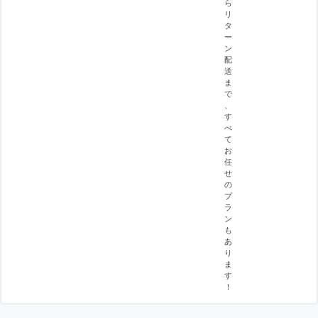
ら
リ
タ
ー
ン
配
送
ま
で
、
す
べ
て
お
任
せ
の
プ
ラ
ン
も
あ
り
ま
す
！