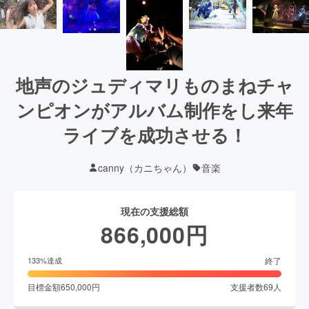
地声のジュディマリものまねチャ
ンピオンがアルバム制作をし来年
ライブを成功させる！
canny（カニちゃん）
音楽
現在の支援総額
866,000
円
終了
133
%達成
目標金額
650,000
円
支援者数
69
人