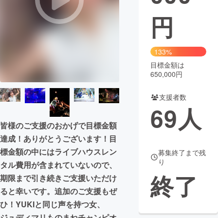
円
まちづくり・地域活性化
CAMPFIRE for Social Good
CAMPFIRE Creation
133%
CAMPFIREふるさと納税
machi-ya
コミュニティ
目標金額は
650,000円
支援者数
69
人
皆様のご支援のおかげで目標金額
達成！ありがとうございます！目
標金額の中にはライブハウスレン
募集終了まで残
り
タル費用が含まれていないので、
終了
期限まで引き続きご支援いただけ
ると幸いです。追加のご支援もぜ
ひ！YUKIと同じ声を持つ女、
ジュディマリものまねチャンピオ