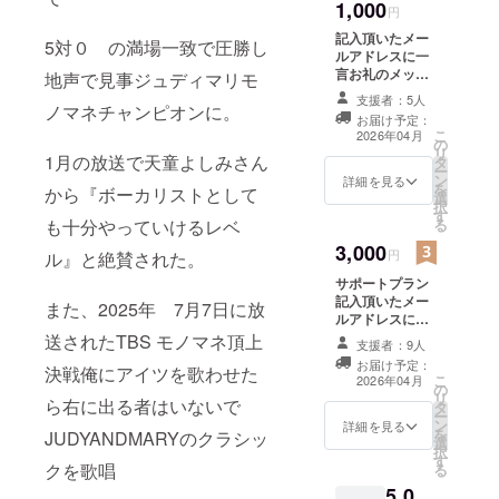
1,000
円
年間フィ
記入頂いたメー
5対０ の満場一致で圧勝し
ギュアス
ルアドレスに一
ケートを習
言お礼のメッ
地声で見事ジュディマリモ
セージを送らせ
う
支援者：5人
ノマネチャンピオンに。
ていただきます
名古屋ス
お届け予定：
♫ ※応援プランよ
こ
2026年04月
クールオブ
の
り短い簡易の一
リ
1月の放送で天童よしみさん
タ
言のお礼メッ
ミュージッ
ー
ン
セージになりま
詳細を見る
を
から『ボーカリストとして
ク専門学校
選
す。 ご希望の名
択
す
前（ニックネー
＆研究生卒
も十分やっていけるレベ
る
ム）、メールア
大黒摩季さ
3,000
ドレスを備考欄
円
ル』と絶賛された。
ん、プリン
にご記載くださ
サポートプラン
い
セスプリン
記入頂いたメー
また、2025年 7月7日に放
セス渡辺敦
ルアドレスに一
言お礼のメッ
送されたTBS モノマネ頂上
子さんや、
支援者：9人
セージを送らせ
ロサンゼル
お届け予定：
決戦俺にアイツを歌わせた
ていただきます
こ
2026年04月
スでバンド
の
♫ ご希望の名前
リ
ら右に出る者はいないで
タ
（ニックネー
P!NKやマイ
ー
ン
ム）、メールア
詳細を見る
を
JUDYANDMARYのクラシッ
ケルジャク
選
ドレスを備考欄
択
す
にご記載くださ
ソンのコー
クを歌唱
る
い。
ラス、ジュ
5,0