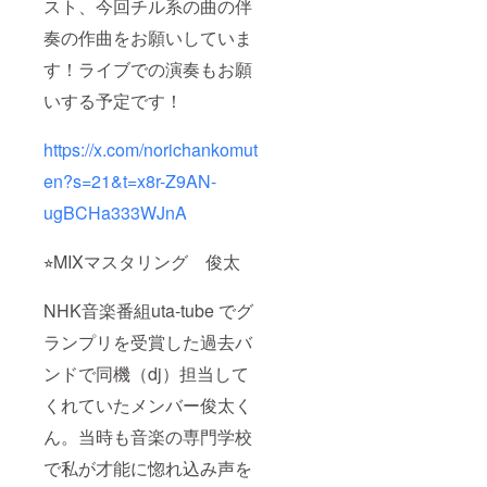
スト、今回チル系の曲の伴
奏の作曲をお願いしていま
す！ライブでの演奏もお願
いする予定です！
https://x.com/norichankomut
en?s=21&t=x8r-Z9AN-
ugBCHa333WJnA
⭐︎MIXマスタリング 俊太
NHK音楽番組uta-tube でグ
ランプリを受賞した過去バ
ンドで同機（dj）担当して
くれていたメンバー俊太く
ん。当時も音楽の専門学校
で私が才能に惚れ込み声を