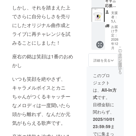
キャニ
記入く
定 支援
のペー
ブ出演など
応援ス
ださ
者様の
しかし、それを踏まえた上
ジを設
ペシャ
い。
交通費
け、記
支援
ルプラ
でさらに自分らしさを売り
（不適
や滞在
⚫︎ボーカルイ
載しま
者：
ン ①デ
切な表
費：支
す。
5人
ンストラク
にしたオリジナル曲作成と
モ音源
現のも
援者様
お届
ターの資格
提供2曲
のは不
の交通
け予
ライブに再チャレンジを試
作成し
可） ※
費や滞
定：
を取得
た新曲
2026
リクエ
在費は
みることにしました！
ミュージカ
年12
の中か
スト
各自で
こ
月
ら発表
ルアニーの
メッ
ご負担
の
リ
前の音
セージ
くださ
タ
座右の銘は笑顔は1番のおめ
オーディ
ー
源の提
に関し
い。 支
ン
詳細を見る
を
ション合格
供を記
かし
ても不
援者様
選
択
載して
適切な
との連
実績の有る
す
る
いた
表現は
絡方
このプロ
ボーカル教
いつも笑顔を絶やさず、
メール
不可。
法：詳
ジェクト
室で講師を
アドレ
※CDア
細は
キャラメルボイスとカニ
スにて
ルバム
メール
務めている
は、
All-In方
ファイ
作成の
で連絡
ちゃんがつくるキャッチー
⚫︎出張、オン
式
です。
ルで提
目標金
しま
供させ
ライン、個
額が達
す。 ②
目標金額に
なメロディは一度聞いたら
ていた
成でき
名前サ
人ボイトレ
関わらず、
だきま
なかっ
イン入
頭から離れず、なんだか元
レッスン講
す。 ※
た場
り限定T
2025/10/01
気がもらえる歌声です。
備考欄
合、一
シャツ
師
23:59:59
ま
にご連
曲でも
提供
⚫︎現在は、
絡先を
セルフ
（画像
でに集まっ