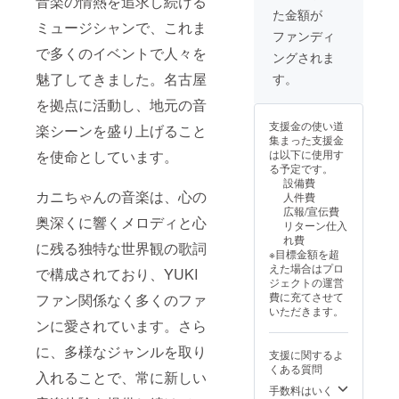
音楽の情熱を追求し続ける
レッスンで
ご記載
で簡易
参照）
た金額が
くださ
のCDを
③サイ
も自分自身
ミュージシャンで、これま
い ②あ
制作
ン入り
ファンディ
としても幅
なただ
し、そ
ツー
で多くのイベントで人々を
ングされま
けの
広く活躍で
のセル
ショッ
キャニ
フ歌詞
トチェ
魅了してきました。名古屋
す。
きるよう、
カバー
カード
キ ④完
プロの現役
アルバ
を拠点に活動し、地元の音
のクレ
成した
ム提供
ジット
アルバ
ジャズプレ
支援金の使い道
楽シーンを盛り上げること
（リク
のペー
ム（サ
イヤーから
集まった支援金
エスト2
ジを設
イン入
を使命としています。
は以下に使用す
JAZZを学ん
曲）
け、記
り） ⑤
る予定です。
https://
載しま
お礼の
でいる
設備費
docs.go
す。
10秒
カニちゃんの音楽は、心の
⚫︎社会福祉法
人件費
ogle.co
メッ
広報/宣伝費
m/spre
人音楽指導
セージ
奥深くに響くメロディと心
リターン仕入
adshee
動画
員
れ費
ts/d/1-
に残る独特な世界観の歌詞
メール
※目標金額を超
（リトミッ
FIk18q5
アドレ
えた場合はプロ
で構成されており、YUKI
WvmGq
スに
ク、音楽療
ジェクトの運営
HiKPvq
ファイ
法、施設ス
費に充てさせて
ファン関係なく多くのファ
6clwMB
ルで添
いただきます。
テージ、歌
5N3uF7
付しま
ンに愛されています。さら
yIL6Lm
す ⑥歌
のおねえさ
d0IZD4/
詞カー
に、多様なジャンルを取り
ん）
支援に関するよ
htmlvie
ド名前
くある質問
w ↑この
（応援
入れることで、常に新しい
リスト
プラン
手数料はいく
◼️作詞家実績