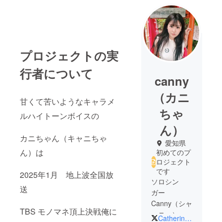
プロジェクトの実
行者について
canny
（カニ
甘くて苦いようなキャラメ
ちゃ
ルハイトーンボイスの
ん）
カニちゃん（キャニちゃ
愛知県
ん）は
初めてのプ
ロジェクト
です
2025年1月 地上波全国放
ソロシン
送
ガー
Canny（シャ
TBS モノマネ頂上決戦俺に
ーニー）の
Catherine_kani