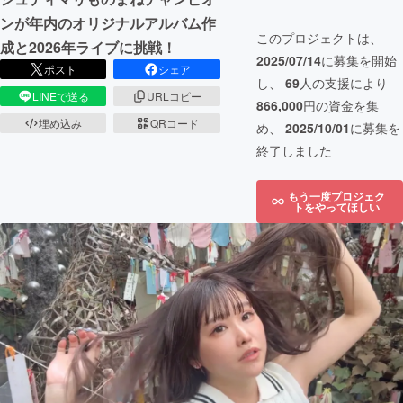
ンが年内のオリジナルアルバム作
このプロジェクトは、
成と2026年ライブに挑戦！
2025/07/14
に募集を開始
ポスト
シェア
し、
69
人の支援により
LINEで送る
URLコピー
866,000
円の資金を集
埋め込み
QRコード
め、
2025/10/01
に募集を
終了しました
もう一度プロジェク
トをやってほしい