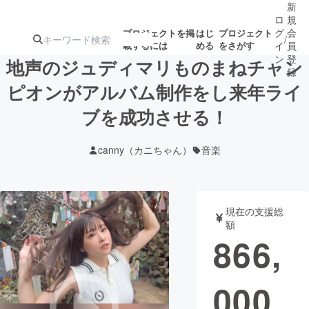
新
ロ
規
グ
会
プロジェクトを掲
はじ
プロジェクト
/
載するには
める
をさがす
イ
員
ン
登
地声のジュディマリものまねチャン
録
ピオンがアルバム制作をし来年ライ
ブを成功させる！
人気のプロ
注目のリ
注目の新着プロ
募集終了が近いプ
もうすぐ公開
ジェクト
ターン
ジェクト
ロジェクト
されます
canny（カニちゃん）
音楽
アート・写真
音楽
現在の支援総
テクノロジー・ガジェット
ゲーム・サ
額
866,
映像・映画
書籍・雑誌
000
ビジネス・起業
チャレンジ