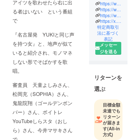
アイツを歌わせたら右に出
カニちゃん
https://www.tiktok.com/@candy.canny?_t=ZS-8vThh5V8TUA&_r=1
です。
https://www.youtube.com/@kanichamm
る者はいない という番組
https://www.instagram.com/channy_kani?igsh=a2t4eW1yZ3BqODdp&utm_source=qr
キャニちゃ
で
https://x.com/catherine_kani?s=21&t=x8r-Z9AN-ugBCHa333WJnA
んとも呼ば
特定商取引
れていま
法に基づく
『名古屋発 YUKIと同じ声
す！
表記
を持つ女』と、地声が似て
メッセー
TikTok フォ
ジを送る
いると紹介され、モノマネ
ロワー一万
しない形でそばかすを歌
人突破！
唱。
地声が似て
リターンを
ると言われ
審査員 天童よしみさん、
る
選ぶ
JUDYANDM
松岡充（SOPHIA）さん、
ARYものまね
鬼龍院翔（ゴールデンボン
目標金額
チャンピオ
未達でも
バー）さん、ボイトレ
ン二冠
リターン
YouTubeしらスタ（おし
が届きま
経歴
す
(All-in
ら）さん、今井マサキさん
幼少期にピ
方式)
で
アノや歌、5