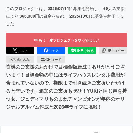
このプロジェクトは、
2025/07/14
に募集を開始し、
69
人の支援
により
866,000
円の資金を集め、
2025/10/01
に募集を終了しま
した
もう一度プロジェクトをやってほしい
ポスト
シェア
LINEで送る
URLコピー
埋め込み
QRコード
皆様のご支援のおかげで目標金額達成！ありがとうござ
います！目標金額の中にはライブハウスレンタル費用が
含まれていないので、期限まで引き続きご支援いただけ
ると幸いです。追加のご支援もぜひ！YUKIと同じ声を持
つ女、ジュディマリものまねチャンピオンが年内のオリ
ジナルアルバム作成と2026年ライブに挑戦！
エ