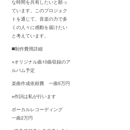
合格
り） ※
な時間を共有したいと願っ
ディン
アルバ
グして
⚫︎ 子供発達
ています。このプロジェク
ム完成
データ
障がい支援
後に記
でお渡
トを通じて、音楽の力で多
カウンセ
載して
しいた
あるご
しま
ラーを勉強
くの人々に感動を届けたい
住所に
す。 私
提供さ
の各
と考えています。
せてい
⬛︎出演情報
SNSに
ただき
リクエ
⚫︎テレビ朝日
ます。
スト曲
◼️制作費用詳細
『ストリー
4 お礼
のご連
の動画
絡くだ
トファイ
⭐︎オリジナル曲10曲収録のア
メッ
さい）
ターズ』
セージ
https://
ルバム予定
アイドル
（10
www.tik
秒）
tok.co
PASSPO★
メール
m/@ca
楽曲作成依頼費 一曲5万円
ロック化計
アドレ
ndy.can
スに
画東京収録
ny?
ファイ
_t=ZS-
※作詞は私が行います
出演
ルでお
8uN0uk
⚫︎音楽メディ
送りし
1qYWF
ます！
&_r=1 ※
アマガジン
ボーカルレコーディング
5 限定T
支援
JUNGLE
シャツ
一曲2万円
時、必
LIFE掲載
提供
ず備考
（画像
欄に希
⚫︎テレビ朝日