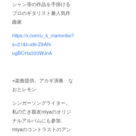
シャン等の作品を手掛ける
二日間公
演 名古屋
プロのギタリスト兼人気作
芸術創造セ
曲家
ンター
https://x.com/u_k_marronbo?
ミニアルバ
s=21&t=x8r-Z9AN-
ム
ribbon
ugBCHa333WJnA
Apple music
Spotifyなど
⭐︎楽曲提供、アカギ演奏 な
おとレモン
シンガーソングライター。
私の亡き親友miyaのオリジ
ナルアルバムにも参加、
miyaのコントラストのアン