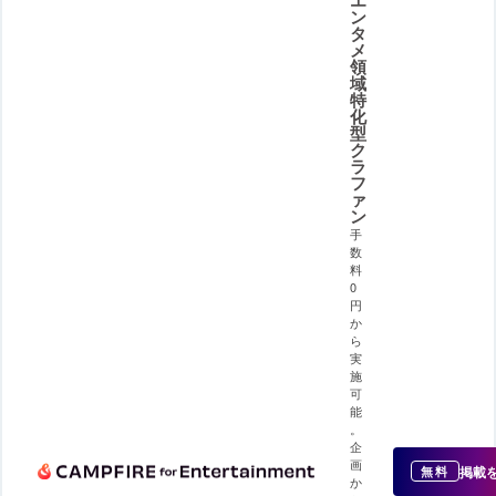
ン
タ
メ
領
域
特
化
型
ク
ラ
フ
ァ
ン
手
数
料
0
円
か
ら
実
施
可
能
。
企
画
掲載
無料
か