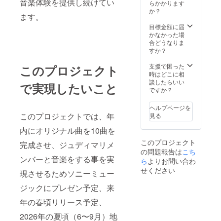
音楽体験を提供し続けてい
のおす
と同
らかかります
日本各地や
すめ度
様、大
か？
ます。
の高い
きく目
中国など世
曲の中
立つよ
目標金額に届
界で活躍し
から2曲
うに）
かなかった場
ているアイ
リクエ
⑦あな
合どうなりま
スト曲
ただけ
すか？
ドルグルー
のカ
の簡易
プや、ソロ
バーア
カバー
支援で困った
このプロジェクト
ルバム
アイドル、
曲3曲
時はどこに相
を2曲簡
カバー
談したらいい
メンズアイ
で実現したいこと
易レ
して欲
ですか？
ドル、声
コー
しい曲
ディン
を3曲リ
優、
ヘルプページを
グで作
クエス
このプロジェクトでは、年
見る
Vtuber、歌
成し音
トして
い手、jpopシ
声デー
くださ
内にオリジナル曲を10曲を
タファ
い。
ンガー、昭
このプロジェクト
イルで
完成させ、ジュディマリメ
メール
和歌謡など
の問題報告は
記載し
こち
アドレ
ンバーと音楽をする事を実
ていた
幅広く50曲
スに
ら
よりお問い合わ
メール
ファイ
せください
以上の作詞
現させるためソニーミュー
アドレ
ルでお
実績あり
スにて
送りし
ジックにプレゼン予定、来
提供さ
ます。
せてい
https://
年の春頃リリース予定、
◼️ 資格
ただき
docs.go
⚫︎ボーカルイ
ます。※
2026年の夏頃（6〜9月）地
ogle.co