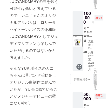
JUDYANDMARYの曲を歌う
程度）
記入く
選
のクレ
択
名古屋等ツ
メール
ださ
す
ジット
る
可能性は低いと考えている
アドレ
い。
アー活動
のペー
100
スに
（不適
ジを設
ので、カニちゃんのオリジ
シンガーに
ファイ
,00
切な表
け、記
残り3
作詞作曲で
ルで添
現のも
0
載しま
ナルアルバムは、ロリータ
円
付しま
のは不
す。
楽曲提供
す！ ③
カニ
可）
ハイトーンボイスの令和版
現在も音楽
歌詞
キャニ
※CDア
JUDYANDMARYとしてジュ
カード
大好き
仲間とミニ
ルバム
名前記
スペ
作成の
アルバムな
支援
ディマリファンも楽しんで
載（応
シャル
目標金
者：
どを制作
援プラ
プラン
額が達
2人
いただけるのではないかと
ンと同
①ライ
成でき
金山マル
お届
様） ④
ブご招
なかっ
け予
考えました。
シェ等野外
限定缶
待 2026
た場
定：
コンサート
バッジ
年8月ご
2026
合、一
年12
提供
ろ名古
曲でも
そんなYUKIボイスのカニ
などに出演
こ
月
（サイ
屋市内
セルフ
の
ミュージカ
リ
ズ画像
のライ
ちゃんは昔バンド活動をし
で簡易
タ
ー
参照）
ブハウ
ル劇団入団
のCDを
ン
詳細を見る
を
オリジナル曲制作に励んで
※支援
スで 名
制作
選
theater
択
時、必
古屋の
し、そ
す
いたが、YUKIに似ているこ
る
bamboo
ず備考
オリジ
のセル
50,
欄に希
ナル曲
フ歌詞
3作品出演
とがメジャーデビューの壁
在庫な
望され
でワン
000
カード
し
円
昨年退団
るお名
マンラ
のクレ
になり挫折。
カニ
東京でライ
前をご
イブ予
ジット