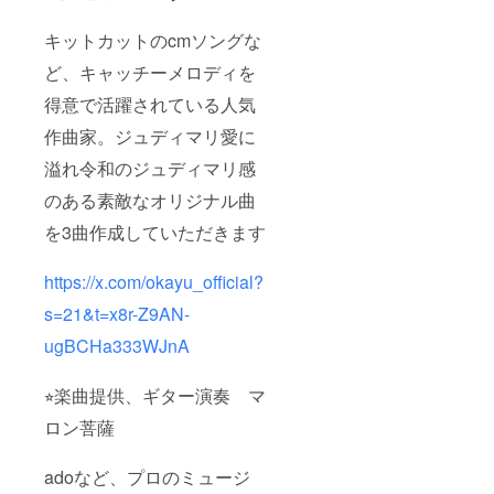
のクレ
ジット
るものはい
キットカットのcmソングな
のペー
ない ジュ
ジを設
ど、キャッチーメロディを
ディマリ対
け、記
載しま
決チャンピ
得意で活躍されている人気
す。︎
オン🆕
作曲家。ジュディマリ愛に
溢れ令和のジュディマリ感
◼️舞台
（ミュージ
のある素敵なオリジナル曲
カル）
を3曲作成していただきます
theater
Bamboo
https://x.com/okayu_official?
Horror night
s=21&t=x8r-Z9AN-
surprise（女
子高生役）
ugBCHa333WJnA
MAKEUP
（エラ役）
⭐︎楽曲提供、ギター演奏 マ
バーチャル
ロン菩薩
エイジ（マ
リアンナ
adoなど、プロのミュージ
役）