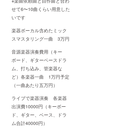
※楽曲依頼曲と自作曲と合わ
参照）
望され
『ストリー
6ライブ
るお名
せて6〜10曲くらい用意した
ご招待
トファイ
前をご
2026年
記入く
ターズ』
いです
8月ごろ
ださ
【名古屋の
名古屋
い。
市内の
（不適
バンド
楽器ボーカル含めたミック
ライブ
切な表
OSANAFAC
ハウス
スマスタリング一曲 3万円
現のも
Eを探せ】企
で 名古
のは不
屋のオ
可）
画で出演
音源楽器演奏費用（キー
リジナ
※CDア
⚫︎ZIP FM ラ
ル曲で
ルバム
ボード、ギターベースドラ
ワンマ
ジオ放送
作成の
ンライ
目標金
⚫︎東海テレビ
ム、打ち込み、管楽器な
ブ予定
額が達
あげテン
支援者
成でき
ど）各楽器一曲 1万円予定
様の交
なかっ
BGMに採用
通費や
た場
（一曲あたり五万円）
⚫︎大阪新聞
滞在
合、一
パペットポ
費：支
曲でも
ライブで楽器演奏 各楽器
援者様
セルフ
ピンズ取材
の交通
で簡易
掲載
出演費10000円（キーボー
費や滞
のCDを
在費は
⚫︎NHK音楽番
制作
ド、ギター、ベース、ドラ
各自で
し、そ
組『UTA-
ご負担
のセル
ム合計40000円）
TUBE』13期
くださ
フ歌詞