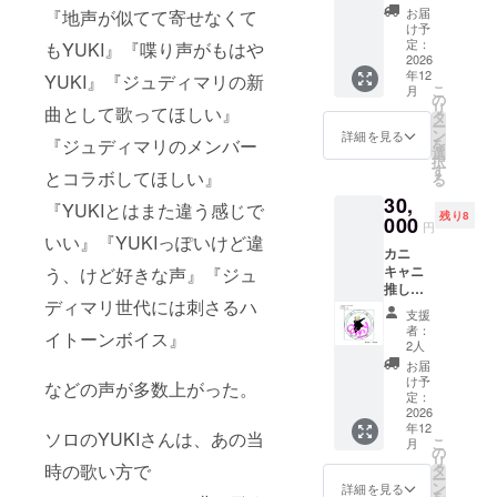
んから絶賛
プラン
るお名
お届
『地声が似てて寄せなくて
と同
前をご
されてい
け予
様） ②
記入く
定：
もYUKI』『喋り声がもはや
た。
限定ス
2026
ださ
年12
自身のバン
テッ
YUKI』『ジュディマリの新
い。
こ
月
カー
（不適
の
ドでNHK音
リ
曲として歌ってほしい』
（3cm×
切な表
タ
楽番組
ー
3cmほ
現のも
ン
詳細を見る
『ジュディマリのメンバー
を
ど） ③
『UTA-
のは不
選
択
一言
可）
す
TUBE』13期
とコラボしてほしい』
る
メッ
※CDア
グランプリ
30,
セージ
ルバム
『YUKIとはまた違う感じで
残り8
（記載
000
作成の
を受賞。
円
いただ
いい』『YUKIっぽいけど違
目標金
作詞作曲を
︎カニ
いた
額が達
キャニ
う、けど好きな声』『ジュ
手がけた
メール
成でき
推しお
アドレ
なかっ
CD(アルバム
ディマリ世代には刺さるハ
すすめ
スにて
た場
支援
3枚)発売。
プラン︎
お送り
合、一
者：
イトーンボイス』
①サイ
しま
ガールズバ
曲でも
2人
ン入り
す） ※
セルフ
お届
ンドCHAI等
ツー
支援
で簡易
け予
などの声が多数上がった。
に遠征ツ
ショッ
時、必
定：
のCDを
トチェ
2026
ず備考
制作
アーに参加
年12
キ ②一
欄に希
し、そ
ソロのYUKIさんは、あの当
してもらい
こ
月
言メッ
望され
の
のセル
リ
セージ
東京、大
時の歌い方で
るお名
タ
フ歌詞
ー
（10秒
前をご
ン
カード
詳細を見る
阪、神戸、
を