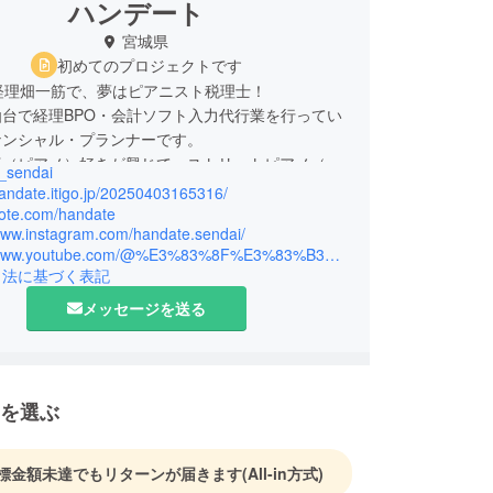
ハンデート
宮城県
初めてのプロジェクトです
経理畑一筋で、夢はピアニスト税理士！
台で経理BPO・会計ソフト入力代行業を行ってい
ナンシャル・プランナーです。
楽（ピアノ）好きが興じて、ストリートピアノ（デ
_sendai
ョン1台所有）の普及活動や、ピアノ音楽コンサル
handate.itigo.jp/20250403165316/
して、勘定と感情の両面から先生方や生徒さんにア
note.com/handate
/www.instagram.com/handate.sendai/
し、音楽好き・ピアノ愛好家がもっと増えるよう、
https://www.youtube.com/@%E3%83%8F%E3%83%B3%E3%83%87%E3%83%BC%E3%83%88
を積んでおります。
引法に基づく表記
メッセージを送る
を選ぶ
標金額未達でもリターンが届きます
(All-in方式)