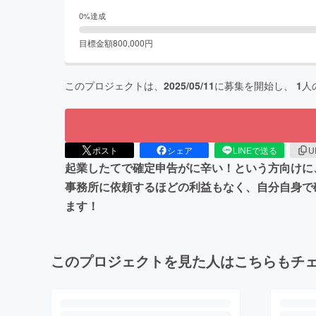
0
%達成
目標金額
800,000
円
このプロジェクトは、
2025/05/11
に募集を開始し、
1
人
ポスト
シェア
LINEで送る
U
起業したてで確定申告がに辛い！という方向けに
事務所に依頼するほどの利益もなく、自分自身で
ます！
このプロジェクトを見た人はこちらもチ