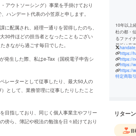
ス・アウトソーシング）事業を手掛けており
で、ハンデート代表の小笠原と申します。
10年以上
課に配属され、経理一通りを習得したのち、
杜の都・仙
大30件ほどの担当者となったこともござい
るファイ
たたきながら過ごす毎日でした。
最近は音
handate
コレーシ
https://
災が発生した際、私はe-Tax（国税電子申告シ
タントと
https://
https:/
プローチ
日々研鑽
特定商取
ペレーターとして従事したり、最大50人の
V）として、業務管理に従事したりしたこと
を目指しており、同じく個人事業主やフリー
リターン
の傍ら、簿記や税法の勉強を日々続けており
目