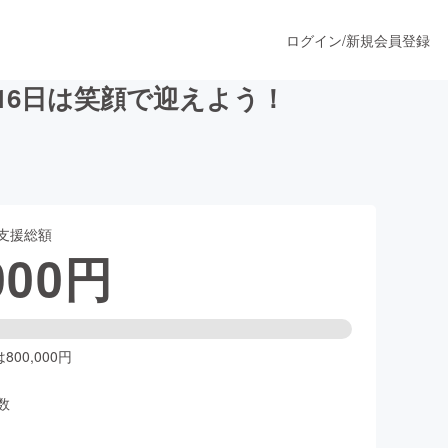
ログイン
/
新規会員登録
16日は笑顔で迎えよう！
うすぐ公開されます
支援総額
プロダクト
000
円
ファッション
スポーツ
00,000円
数
ア
ソーシャルグッド
人