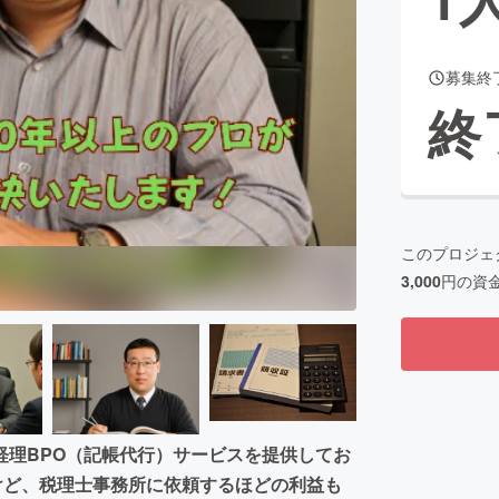
募集終
CAMPFIRE for Social Good
CAMPFIRE Creation
終
CAMPFIREふるさと納税
machi-ya
コミュニティ
このプロジェ
3,000
円の資
経理BPO（記帳代行）サービスを提供してお
けど、税理士事務所に依頼するほどの利益も