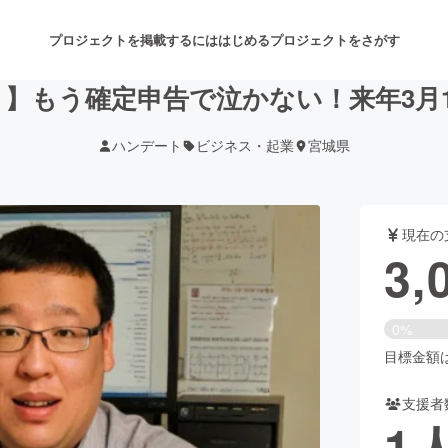
プロジェクトを掲載するには
はじめる
プロジェクトをさがす
】もう確定申告で泣かない！来年3月
ハンデート
ビジネス・起業
宮城県
注目のリターン
注目の新着プロジェクト
募集終了が近いプロジェクト
も
現在の
音楽
舞台・パフォーマンス
3,
ゲーム・サービス開発
フード・飲食店
0%
書籍・雑誌出版
アニメ・漫画
目標金額は8
支援者
チャレンジ
ビューティー・ヘルスケ
1