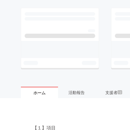
活動報告
支援者
ホーム
12
【１】項目