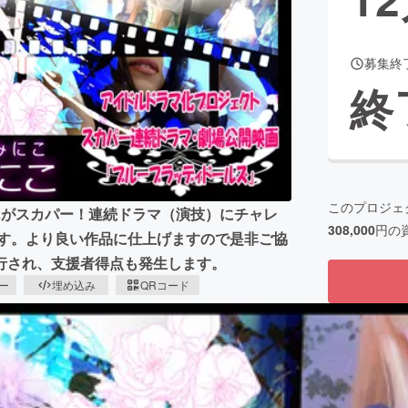
募集終
CAMPFIRE for Social Good
CAMPFIRE Creation
終
CAMPFIREふるさと納税
machi-ya
コミュニティ
このプロジェ
んがスカパー！連続ドラマ（演技）にチャレ
308,000
円の
ます。より良い作品に仕上げますので是非ご協
行され、支援者得点も発生します。
ピー
埋め込み
QRコード