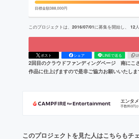
目標金額
388,000
円
このプロジェクトは、
2016/07/01
に募集を開始し、
12
ポスト
シェア
LINEで送る
U
2回目のクラウドファンディングページ 南にこ
作品に仕上げますので是非ご協力お願いいたしま
エンタメ
手数料0円
このプロジェクトを見た人はこちらもチ