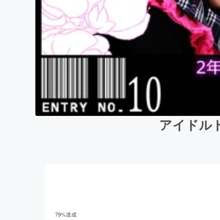
アイドルド
79
%達成