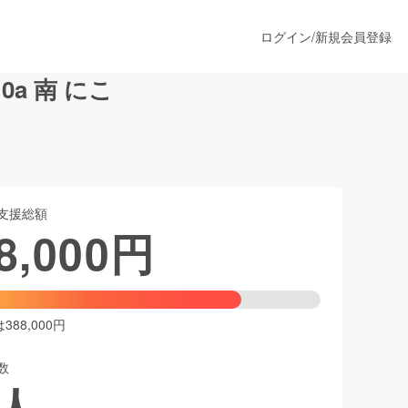
ログイン
/
新規会員登録
a 南 にこ
うすぐ公開されます
支援総額
プロダクト
8,000
円
ファッション
スポーツ
88,000円
数
ア
ソーシャルグッド
人