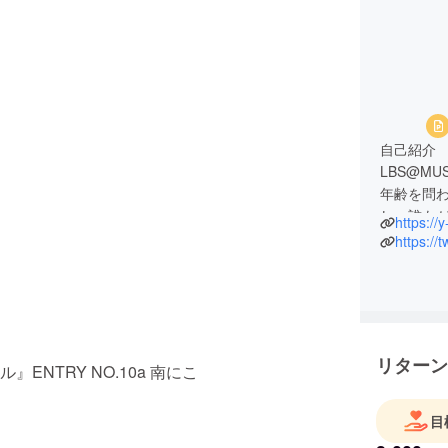
自己紹介
LBS@M
年齢を問
し、誰も
https://
ように心
https://
一緒に楽
リターン
NTRY NO.10a 南にこ
目