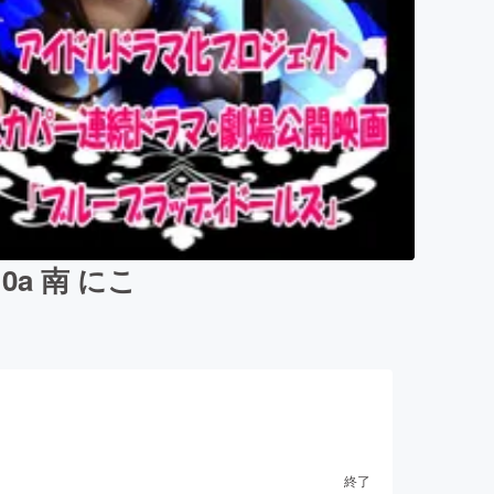
a 南 にこ
終了