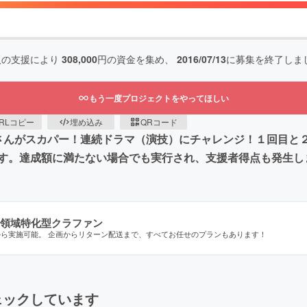
人の支援により
308,000
円の資金を集め、
2016/07/13
に募集を終了しま
もう一度プロジェクトをやってほしい
RLコピー
埋め込み
QRコード
さんがスカパー！連続ドラマ（演技）にチャレンジ！１回目と２
す。達成額に満たない場合でも実行され、支援者得点も発生し
領域特化型クラファン
から実施可能。 企画からリターン配送まで、すべてお任せのプランもあります！
ェックしています