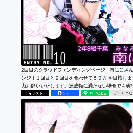
まちづくり・地域活性化
2回目のクラウドファンディングページ 南にこさ
ンジ！１回目と２回目を合わせて５０万 を目指し
力お願いいたします。達成額に満たない場合でも実
ポスト
シェア
LINEで送る
URLコ