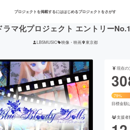
プロジェクトを掲載するには
はじめる
プロジェクトをさがす
ラマ化プロジェクト エントリーNo.10
LBSMUSIC
映像・映画
東京都
注目のリターン
注目の新着プロジェクト
募集終了が近いプロジェクト
も
現在の
音楽
舞台・パフォーマンス
30
ゲーム・サービス開発
フード・飲食店
79%
書籍・雑誌出版
アニメ・漫画
目標金額は3
支援者
チャレンジ
ビューティー・ヘルスケ
12