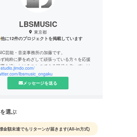
LBSMUSIC
東京都
他に12件のプロジェクトを掲載しています
USIC芸能・音楽事務所の加藤です。
わず純粋に夢をめざして頑張っている方々を応援
が夢を追いかけることのできる時代を作っていける
y-studio.jimdo.com/
がけています。
twitter.com/lbsmusic_ongaku
しい作品を作り上げて行きましょう。
メッセージを送る
を選ぶ
標金額未達でもリターンが届きます
(All-in方式)