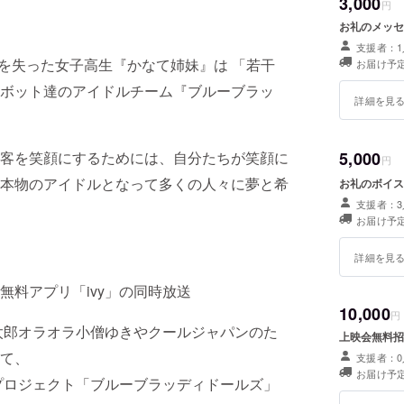
3,000
円
お礼のメッセ
支援者：1
族を失った女子高生『かなて姉妹』は 「若干
お届け予定
ボット達のアイドルチーム『ブルーブラッ
詳細を見
客を笑顔にするためには、自分たちが笑顔に
5,000
円
本物のアイドルとなって多くの人々に夢と希
お礼のボイス
支援者：3
お届け予定
詳細を見
・無料アプリ「ivy」の同時放送
10,000
円
文太郎オラオラ小僧ゆきやクールジャパンのた
上映会無料招
て、
支援者：0
お届け予定
マプロジェクト「ブルーブラッディドールズ」