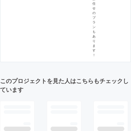
任
せ
の
プ
ラ
ン
も
あ
り
ま
す
！
このプロジェクトを見た人はこちらもチェックし
ています