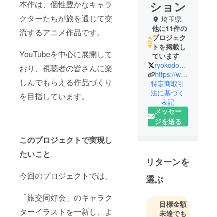
ション
本作は、個性豊かなキャラ
クターたちが旅を通じて交
埼玉県
他に11件の
流するアニメ作品です。
プロジェク
トを掲載し
YouTubeを中心に展開して
ています
ryokodokokai
おり、視聴者の皆さんに楽
https://www.youtube.com/c/%E6%97%85%E4%BA%A4%E5%90%8C%E5%A5%BD%E4%BC%9A%E3%83%81%E3%83%A3%E3%83%B3%E3%83%8D%E3%83%AB
しんでもらえる作品づくり
特定商取引
法に基づく
を目指しています。
表記
メッセー
ジを送る
このプロジェクトで実現し
たいこと
リターンを
今回のプロジェクトでは、
選ぶ
「旅交同好会」のキャラク
目標金額
ターイラストを一新し、よ
未達でも