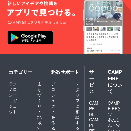
カテゴリー
起案サポート
サ
CAMP
ー
FIRE
テク
ま
プ
ス
ビ
につい
ノロ
ち
ロ
タ
ス
て
ジー
づ
ジ
ッ
・ガ
く
ェ
フ
CAM
CAMP
ジェ
り
ク
に
PFI
FIREと
ット
・
ト
相
RE
は
地
を
談
CAM
あんし
域
作
す
PFI
ん・安
活
る
る
RE
全への