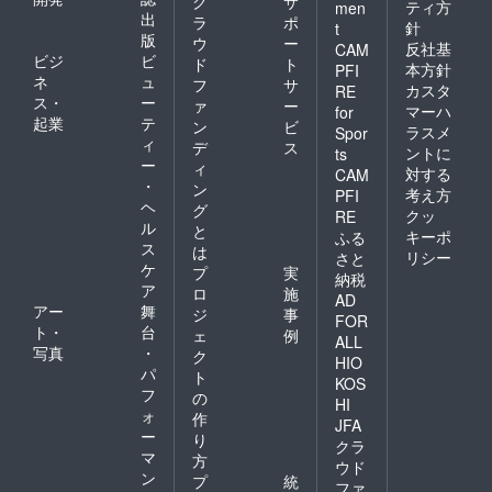
ク
サ
ティ方
men
出
ラ
ポ
針
t
版
ウ
ー
反社基
CAM
ビジ
ビ
ド
ト
本方針
PFI
ネ
ュ
フ
サ
カスタ
RE
ス・
ー
ァ
ー
マーハ
for
起業
テ
ン
ビ
ラスメ
Spor
ィ
デ
ス
ントに
ts
ー
ィ
対する
CAM
・
ン
考え方
PFI
ヘ
グ
クッ
RE
ル
と
キーポ
ふる
ス
は
リシー
さと
ケ
プ
実
納税
ア
ロ
施
AD
アー
舞
ジ
事
FOR
ト・
台
ェ
例
ALL
写真
・
ク
HIO
パ
ト
KOS
フ
の
HI
ォ
作
JFA
ー
り
クラ
マ
方
ウド
ン
プ
統
ファ