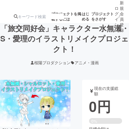
新
ロ
規
グ
会
プロジェクトを掲
はじ
プロジェクト
/
載するには
める
をさがす
イ
員
ン
登
「旅交同好会」キャラクター水無瀬・
録
S・愛理のイラストリメイクプロジェ
クト！
人気のプロ
注目のリ
注目の新着プロ
募集終了が近いプ
もうすぐ公開
ジェクト
ターン
ジェクト
ロジェクト
されます
桜陽プロダクション
アニメ・漫画
アート・写真
音楽
現在の支援総
テクノロジー・ガジェット
ゲーム・サ
額
0
円
映像・映画
書籍・雑誌
0%
ビジネス・起業
チャレンジ
目標金額は