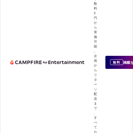
数
料
0
円
か
ら
実
施
可
能
。
企
画
掲載
無料
か
ら
リ
タ
ー
ン
配
送
ま
で
、
す
べ
て
お