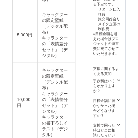
る予定です。
リターン仕入
れ費
キャラクター
旅交同好会リ
の限定壁紙
メイク企画の
（デジタル配
制作費
布）
※目標金額を超
5,000円
キャラクター
えた場合はプロ
の「表情差分
ジェクトの運営
費に充てさせて
セット」（デ
いただきます。
ジタル）
支援に関するよ
キャラクター
くある質問
の限定壁紙
手数料はいく
（デジタル配
らかかります
布）
か？
キャラクター
10,000
の「表情差分
目標金額に届
円
セット」（デ
かなかった場
合どうなりま
ジタル）
すか？
キャラクター
の書下ろしイ
支援で困った
ラスト（デジ
時はどこに相
タル）
談したらいい