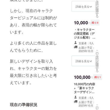
リ
タ
ル） 提供方法：
ー
ン
メールにURLを
詳細を見る
を
しかし、現在のキャラク
選
記載します。
択
す
る
タービジュアルには制約が
10,000
円
残り5
あり、表現の幅が限られて
・キャラクター
います。
の限定壁紙（デ
ジタル配布） ・
キャラクターの
より多くの人に作品を楽し
支援者：0人
「表情差分セッ
お届け予定：
ト」（喜怒哀楽4
んでもらうために、
こ
2025年10月
の
種類、デジタ
リ
タ
ル） ・キャラク
ー
新しいデザインを取り入
ン
ターの書下ろし
詳細を見る
を
選
イラスト（デジ
択
れ、キャラクターの魅力を
す
タル） 提供方
る
法：メールに
最大限に引き出したいと考
100,000
URLを記載しま
円
残り1
す。
えています。
10,000円の内容
+ 「新キャラク
ターデザインリ
クエスト権」 ※
支援者：0人
デザイン案を相
お届け予定：
談の上、今後旅
現在の準備状況
こ
2025年10月
の
交同好会に登場
リ