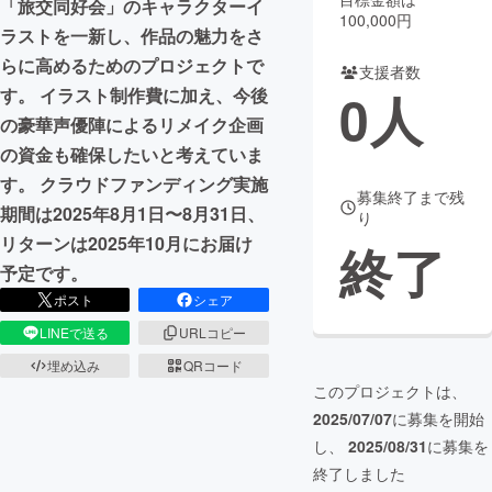
「旅交同好会」のキャラクターイ
100,000円
ラストを一新し、作品の魅力をさ
まちづくり・地域活性化
らに高めるためのプロジェクトで
支援者数
0
人
す。 イラスト制作費に加え、今後
CAMPFIRE for Social Good
CAMPFIRE Creation
の豪華声優陣によるリメイク企画
CAMPFIREふるさと納税
machi-ya
コミュニティ
の資金も確保したいと考えていま
す。 クラウドファンディング実施
募集終了まで残
期間は2025年8月1日〜8月31日、
り
リターンは2025年10月にお届け
終了
予定です。
ポスト
シェア
LINEで送る
URLコピー
埋め込み
QRコード
このプロジェクトは、
2025/07/07
に募集を開始
し、
2025/08/31
に募集を
終了しました