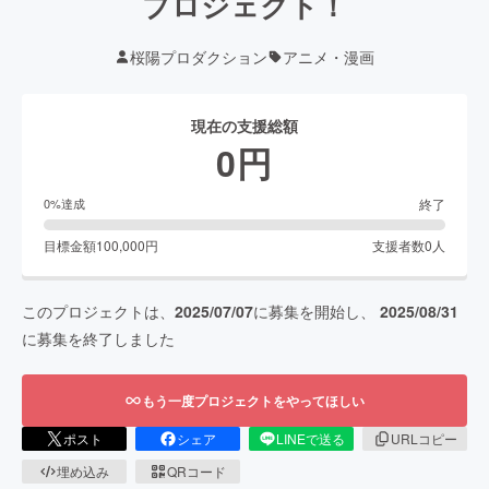
プロジェクト！
桜陽プロダクション
アニメ・漫画
現在の支援総額
0
円
終了
0
%達成
目標金額
100,000
円
支援者数
0
人
このプロジェクトは、
2025/07/07
に募集を開始し、
2025/08/31
に募集を終了しました
もう一度プロジェクトをやってほしい
ポスト
シェア
LINEで送る
URLコピー
埋め込み
QRコード