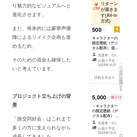
リターン
り魅力的なビジュアルへと
が届きま
進化させます。
す
(All-in
方式)
また、将来的には豪華声優
500
円
陣によるリメイク企画も進
キャラクターの
限定壁紙（デジ
めるため、
タル配布） 提供
方法：メールに
支援者：0人
URLを記載しま
そのための資金も確保した
お届け予定：
す。
こ
2025年10月
の
いと考えています。
リ
タ
ー
ン
詳細を見る
を
選
択
す
る
プロジェクト立ち上げの背
5,000
円
残り10
景
・キャラクター
の限定壁紙（デ
ジタル配布） ・
「旅交同好会」はこれまで
キャラクターの
支援者：0人
「表情差分セッ
多くの方に支えられながら
お届け予定：
ト」（喜怒哀楽4
こ
2025年10月
の
種類、デジタ
成長してきました。