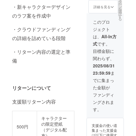
タ
する新キャラク
ー
・新キャラクターデザイン
ン
ターを制作 （登
詳細を見る
を
選
場時期・キャス
択
のラフ案を作成中
す
トの指定は不可
る
（ご要望は伺い
このプロ
ます）） 提供方
・クラウドファンディング
ジェクト
法：メールに
URLを記載しま
は、
All-In方
の詳細を詰めている段階
す。
式
です。
目標金額に
・リターン内容の選定と準
関わらず、
備
2025/08/31
23:59:59
ま
でに集まっ
た金額が
リターンについて
ファンディ
支援額リターン内容
ングされま
す。
キャラクター
の限定壁紙
支援金の使い道
500円
（デジタル配
集まった支援金
は以下に使用す
布）