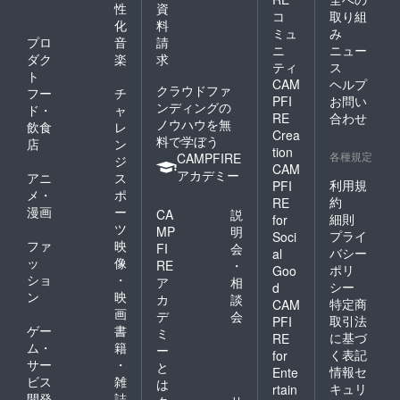
性
資
コ
取り組
化
料
ミュ
み
プロ
音
請
ニ
ニュー
ダク
楽
求
ティ
ス
ト
CAM
ヘルプ
クラウドファ
フー
チ
PFI
お問い
ンディングの
ド・
ャ
RE
合わせ
ノウハウを無
飲食
レ
Crea
料で学ぼう
店
ン
tion
各種規定
CAMPFIRE
ジ
CAM
アカデミー
アニ
ス
利用規
PFI
メ・
ポ
約
RE
漫画
ー
CA
説
細則
for
ツ
MP
明
プライ
Soci
ファ
映
FI
会
バシー
al
ッ
像
RE
・
ポリ
Goo
ショ
・
ア
相
シー
d
ン
映
カ
談
特定商
CAM
画
デ
会
取引法
PFI
ゲー
書
ミ
に基づ
RE
ム・
籍
ー
く表記
for
サー
・
と
情報セ
Ente
ビス
雑
は
キュリ
rtain
開発
誌