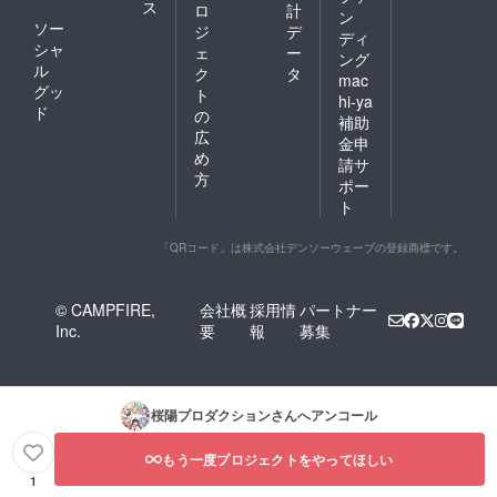
ス
ロ
計
ン
ソー
ジ
デ
ディ
シャ
ェ
ー
ング
ル
ク
タ
mac
グッ
ト
hi-ya
ド
の
補助
広
金申
め
請サ
方
ポー
ト
「QRコード」は株式会社デンソーウェーブの登録商標です。
© CAMPFIRE,
会社概
採用情
パートナー
Inc.
要
報
募集
桜陽プロダクション
さんへアンコール
もう一度プロジェクトをやってほしい
1