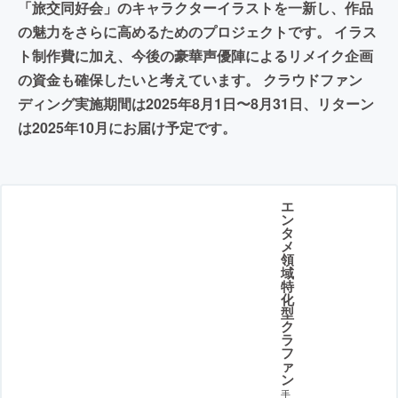
「旅交同好会」のキャラクターイラストを一新し、作品
の魅力をさらに高めるためのプロジェクトです。 イラス
ト制作費に加え、今後の豪華声優陣によるリメイク企画
の資金も確保したいと考えています。 クラウドファン
ディング実施期間は2025年8月1日〜8月31日、リターン
は2025年10月にお届け予定です。
エ
ン
タ
メ
領
域
特
化
型
ク
ラ
フ
ァ
ン
手