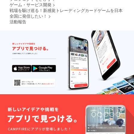
クター
欄に希
お名前
ゲーム・サービス開発
>
ついて
要があ
カー
望され
は1つと
※掲載期
りま
戦場を駆け巡る！新感覚トレーディングカードゲームを日本
ド、エ
るお名
させて
間：
す。 ・
フェク
前をご
全国に発信したい！
>
頂きま
2025年
カード
トカー
記入く
す ※公
活動報告
9月1日
イラス
ド、
ださい
序良俗
から事
トや
フィー
※上位掲
に反す
業が存
カード
ルド
載順
るお名
続する
効果の
カード
は、支
前や、
限り掲
方向性
が合計
援プラ
運営が
載 ※掲
につい
50枚
ン及び
不適切
載方
てご相
入って
先着順
と判断
法：文
談可能
いま
に掲載
したお
字の
です
す。 各
いたし
名前は
み、ロ
が、
属性の
ます ※
変更の
ゴ／バ
カード
スター
複数の
お願い
ナーの
パワー
ター
プラ
をする
掲載は
やイラ
デッキ
ン、ま
ことが
不可 ※
ストの
の内容
た同じ
ありま
支援
細かい
は全て
プラン
す
時、必
調整に
同じ
を複数
ず備考
ついて
カード
ご支援
欄に希
は運営
が入っ
いただ
望され
側で最
ていま
いた場
るお名
終決定
す。 製
合も掲
前をご
を行い
品の特
載させ
記入く
ます。
性上、
て頂く
ださい
・制作
同じ
お名前
※上位掲
したオ