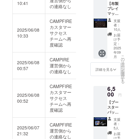
運営側から
2025年
いたし
10:41
【布製
ろしイ
「ホー
9月1日
の連絡なし
ます ・
プレイ
ラスト
ムペー
から事
複数の
マッ
スリー
ジに支
業が存
プラ
ト】
ブ3種)
援者と
続する
CAMPFIRE
ン、ま
支援
ゲーム
・ホー
して掲
限り掲
者：
た同じ
カスタマー
時に使
ムペー
2025/06/08
載」に
10人
載 ・掲
プラン
サクセス
用する
ジに支
ついて
載方
お届
10:33
を複数
ことの
チームへ再
援者と
※掲載期
け予
法：ロ
ご支援
できる
して掲
定：
度確認
間：
ゴなど
いただ
公式プ
2025
載(文字
2025年
の画像
いた場
年09
レイ
情報の
9月1日
(文字の
合も掲
こ
月
マット
み) ※ク
の
CAMPIRE
から事
みも可)
載させ
リ
2025/06/08
です。※
ラウド
タ
業が存
+ リン
運営側から
て頂く
ー
00:57
クラウ
ファン
ン
続する
詳細を見る
ク付き
お名前
の連絡なし
を
ドファ
ディン
選
限り掲
バナー
は1つと
択
ンディ
グ限定
す
載 ※掲
・支援
させて
る
ング限
カー
載方
時、必
頂きま
CAMPFIRE
6,5
定カー
ド、
法：文
ず備考
す ・公
カスタマー
ドは付
00
ブース
字の
2025/06/08
欄に希
円
序良俗
サクセス
属しま
ター
み、ロ
望され
に反す
00:52
【ブー
せん ・
パック
チームへ再
ゴ／バ
るお名
るお名
スター
プレイ
の特典
ナーの
度確認
前や企
前や、
パック
マット
は付属
掲載は
業名を
運営が
第1弾
×1点
しませ
不可 ※
ご記入
支援
不適切
1BOX】
555×30
ん ※配
支援
者：
CAMPFIRE
くださ
と判断
・ブー
2025/06/07
2mm 角
送先の
5人
時、必
い ・ロ
したお
運営側から
スター
5R ・
21:32
指定は
ず備考
お届
ゴやバ
名前は
の連絡なし
パック
ホーム
日本国
け予
欄に希