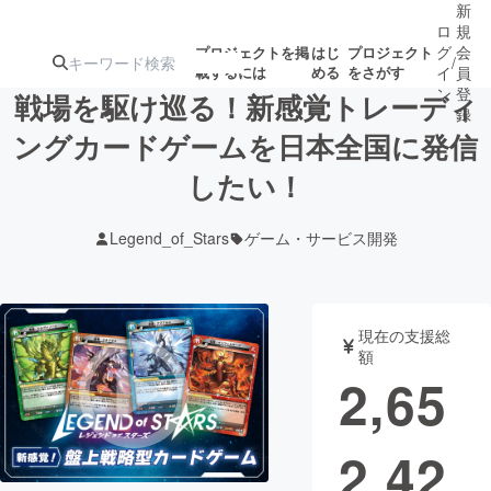
新
ロ
規
グ
会
プロジェクトを掲
はじ
プロジェクト
/
載するには
める
をさがす
イ
員
ン
登
戦場を駆け巡る！新感覚トレーディ
録
ングカードゲームを日本全国に発信
したい！
人気のプロ
注目のリ
注目の新着プロ
募集終了が近いプ
もうすぐ公開
ジェクト
ターン
ジェクト
ロジェクト
されます
Legend_of_Stars
ゲーム・サービス開発
アート・写真
音楽
現在の支援総
テクノロジー・ガジェット
ゲーム・サ
額
2,65
映像・映画
書籍・雑誌
2,42
ビジネス・起業
チャレンジ