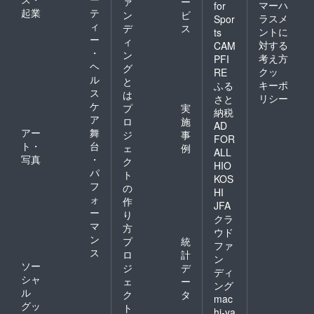
援プラ
ァ
ー
マーハ
for
著しく
ン及び
起業
テ
ン
ビ
ラスメ
Spor
かけ離
先着順
ィ
デ
ス
ントに
ts
れた内
に掲載
ー
ィ
容、そ
対する
CAM
いたし
・
ン
の他運
ます ※
考え方
PFI
ヘ
営側が
グ
複数の
クッ
RE
不適切
ル
プラ
と
キーポ
ふる
と判断
ン、ま
ス
は
リシー
さと
した
た同じ
ケ
プ
実
カード
納税
プラン
ア
ロ
施
の制作
を複数
AD
アー
舞
は行え
ジ
事
ご支援
FOR
ませ
ト・
台
いただ
ェ
例
ALL
ん。ご
いた場
写真
・
ク
HIO
希望の
合も掲
パ
ト
KOS
カード
載させ
フ
の
イラス
て頂く
HI
ォ
作
ト内容
お名前
JFA
ー
につい
は1つと
り
クラ
て判断
させて
マ
方
ウド
のつか
頂きま
ン
プ
統
ファ
ない場
す ※公
ス
ロ
計
合は支
ン
序良俗
ソー
ジ
デ
援前に
に反す
ディ
シャ
事前に
ェ
ー
るお名
ング
お問い
ル
前や、
ク
タ
mac
合わせ
運営が
グッ
ト
hi-ya
くださ