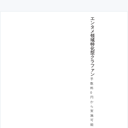
エ
ン
タ
メ
領
域
特
化
型
ク
ラ
フ
ァ
ン
手
数
料
0
円
か
ら
実
施
可
能