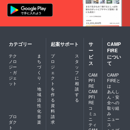
カード
は1つと
載順
リジナ
が複数
させて
は、支
ルカー
枚入っ
頂きま
援プラ
ドにつ
ている
す ※公
ン及び
いては
ことが
序良俗
先着順
制作
ありま
に反す
に掲載
後、全
す。 収
るお名
いたし
国の
録カー
前や、
ます ※
ユー
ド内容
運営が
複数の
ザーへ
につい
不適切
カテゴリー
起案サポート
サ
CAMP
プラ
手に入
ては下
と判断
ー
FIRE
ン、ま
る機会
記をご
したお
た同じ
がある
テク
ま
プ
ス
覧くだ
ビ
につい
名前は
プラン
ように
さい。
ノロ
ち
ロ
タ
変更の
ス
て
を複数
一般販
https://l
お願い
ジー
づ
ジ
ッ
ご支援
売を行
egend-
をする
・ガ
く
ェ
フ
いただ
う予定
of-
CAM
CAMP
ことが
ジェ
り
ク
に
いた場
です。
stars.c
ありま
PFI
FIREと
ット
・
ト
相
合も掲
限定
om/new
す
RE
は
載させ
カード
s-0049/
地
を
談
CAM
あんし
て頂く
とする
「ホー
域
作
す
PFI
ん・安
お名前
か/ブー
ムペー
活
る
る
は1つと
スター
RE
全への
ジに支
性
資
させて
パック
援者と
コ
取り組
化
料
頂きま
に収録
して掲
ミュ
み
す ※公
するか
プロ
音
請
載」に
ニ
ニュー
序良俗
などの
ついて
ダク
楽
求
ティ
ス
に反す
方針に
※掲載期
ト
るお名
ついて