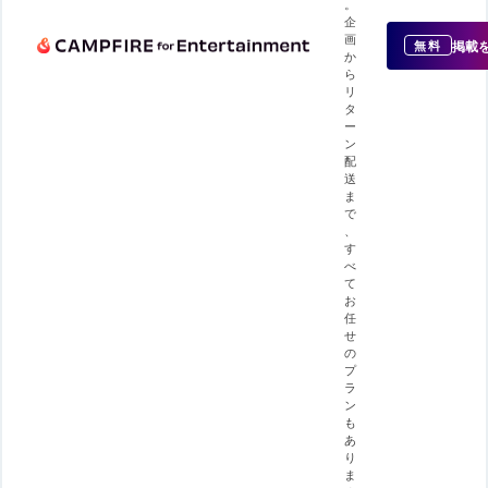
。
企
画
掲載
無料
か
ら
リ
タ
ー
ン
配
送
ま
で
、
す
べ
て
お
任
せ
の
プ
ラ
ン
も
あ
り
ま