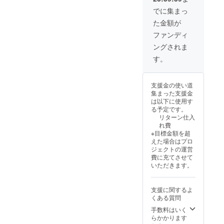
180枚収
入って
内のみ
に掲載
をする
品仕様
Legend
録) カー
いま
でに集まっ
です。
いたし
ことが
1BOX3
of Stars
ド種
す。 商
「ホー
ます ※
ありま
た金額が
0パック
で使用
類：180
品の特
ムペー
複数の
す
入り 1
できる
種 180
性上、
ファンディ
ジに支
プラ
パック6
カード
種の中
同じ
援者と
ン、ま
ングされま
枚入り
として
から、1
カード
して掲
た同じ
(1BOX
実装し
パック
が続け
す。
載」に
プラン
にラン
ます。
にカー
て出た
ついて
を複数
ダムで
・コラ
ドがラ
り、全
※掲載期
ご支援
180枚収
ボカー
ンダム
部が揃
間：
いただ
支援金の使い道
録) カー
ド制作
で6枚
いにく
2025年
いた場
集まった支援金
ド種
・ホー
入って
い場合
9月1日
合も掲
は以下に使用す
類：180
ムペー
いま
があり
から事
載させ
る予定です。
種 180
ジに支
す。 商
ます。
業が存
て頂く
リターン仕入
種の中
援者と
品の特
製造工
続する
お名前
れ費
から、1
して掲
性上、
程上、
限り掲
は1つと
※目標金額を超
パック
載(文字
同じ
カード
載 ※掲
させて
えた場合はプロ
にカー
情報の
カード
に小さ
載方
頂きま
ジェクトの運営
ドがラ
み) ※権
が続け
な傷が
法：文
す ※公
費に充てさせて
ンダム
利履行
て出た
入る可
字の
序良俗
いただきます。
で6枚
期限：
り、全
能性が
み、ロ
に反す
入って
2025/12
部が揃
ありま
ゴ／バ
るお名
いま
/31
いにく
す ※配
ナーの
前や、
支援に関するよ
す。 商
（それ
い場合
送先の
掲載は
運営が
くある質問
品の特
以降の
があり
指定は
不可 ※
不適切
性上、
権利行
ます。
手数料はいく
日本国
支援
と判断
同じ
使を行
製造工
らかかります
内のみ
時、必
したお
カード
いたい