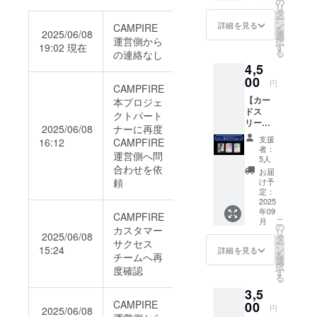
前
の
業が存
リ
す。 ・
（ニッ
タ
続する
ー
55枚入
クネー
ン
限り掲
詳細を見る
CAMPIRE
を
2025/06/08
り ・
ム）+
選
載 ・掲
運営側から
択
ホーム
ロゴな
19:02 現在
す
載方
る
の連絡なし
ページ
どの画
法：文
4,5
に支援
像情報
字の
者とし
00
+ 他サ
み、ロ
円
CAMPFIRE
て掲載
イトへ
ゴ／バ
【カー
本プロジェ
(文字情
のリン
ナーの
ドス
報のみ)
クを掲
クトパート
掲載は
リーブ
※クラウ
載しま
不可 ・
2025/06/08
ナーに再度
②《ク
ドファ
す。 ※
支援
支援
16:12
CAMPFIRE
ラファ
ンディ
クラウ
時、必
者：
運営側へ問
ン書下
ング限
ドファ
5人
ず備考
ろしイ
合わせを依
定カー
ンディ
欄に希
お届
ラスト3
ド、
頼
ング限
け予
望され
点セッ
ブース
定：
定カー
るお名
ト》】
2025
ター
ド、
前をご
年09
カード
パック
CAMPFIRE
ブース
記入く
こ
月
を保護
の特典
の
ター
ださい
カスタマー
リ
2025/06/08
する
は付属
タ
パック
・上位
サクセス
ー
カード
しませ
15:24
ン
の特典
詳細を見る
掲載順
を
チームへ再
スリー
ん ※配
選
は付属
は、支
択
度確認
ブで
送先の
す
しませ
援プラ
る
す。 ・
指定は
ん ・掲
ン及び
3,5
55枚入
日本国
載期
先着順
CAMPIRE
り×3点
00
内のみ
間：
に掲載
円
2025/06/08
(描き下
です。