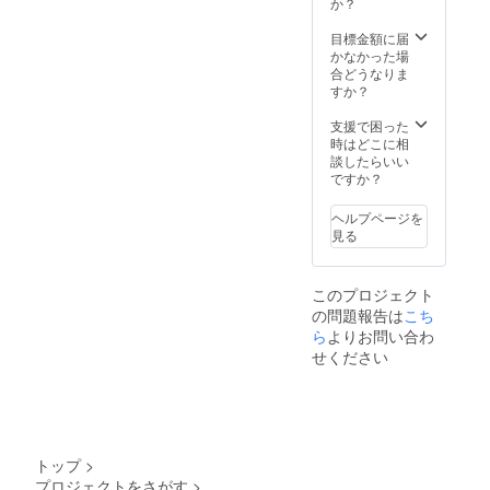
程上、
か？
です。
ず備考
名前は
が続け
場合は
カード
「ホー
欄に希
変更の
て出た
別途ご
に小さ
目標金額に届
ムペー
望され
お願い
り、全
相談く
な傷が
かなかった場
ジに支
るお名
をする
部が揃
ださ
入る可
合どうなりま
援者と
前をご
ことが
いにく
い） ※
能性が
すか？
して掲
記入く
ありま
い場合
配送先
ありま
載」に
ださい
す
があり
の指定
す ■ス
支援で困った
ついて
※上位掲
ます。
は日本
ター
時はどこに相
※掲載期
載順
製造工
国内の
ター
談したらいい
間：
は、支
程上、
みで
デッキ4
ですか？
2025年
援プラ
カード
す。 ◆
種製品
9月1日
ン及び
に小さ
コラボ
仕様
から事
先着順
ヘルプページを
な傷が
カード
火・
業が存
に掲載
見る
入る可
作成の
水・
続する
いたし
能性が
確認事
木・土
限り掲
ます ※
ありま
項 ・希
属性の4
載 ※掲
複数の
このプロジェクト
す ※配
望イラ
種類の
載方
プラ
の問題報告は
送先の
ストに
こち
スター
法：文
ン、ま
指定は
版権が
ター
ら
よりお問い合わ
字の
た同じ
日本国
ある場
デッキ
み、ロ
せください
プラン
内のみ
合、購
プレイ
ゴ／バ
を複数
です。
入者が
シー
ナーの
ご支援
「ホー
版権の
ト、説
掲載は
いただ
ムペー
使用権
明書が
不可 ※
いた場
ジに支
や著作
付属し
支援
合も掲
援者と
権を所
ます。
時、必
載させ
トップ
>
して掲
持して
キャラ
ず備考
て頂く
プロジェクトをさがす
>
載」に
いる必