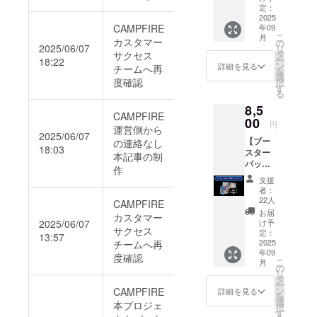
ナーな
変更の
第1弾
ページ
定：
内のみ
望され
どの画
お願い
1BOX
2025
に支援
です。
るお名
像の受
をする
CAMPFIRE
年09
※限定
者とし
「ホー
前をご
け渡し
ことが
こ
月
カード
カスタマー
て掲載
の
ムペー
記入く
につい
2025/06/07
ありま
リ
は付属
(文字情
タ
サクセス
ジに支
ださい
ては、
す
ー
18:22
しませ
報のみ)
ン
援者と
詳細を見る
※上位掲
チームへ再
プロ
を
ん ・
※クラウ
選
して掲
載順
ジェク
度確認
択
ホーム
ドファ
す
載」に
は、支
ト終了
る
ページ
ンディ
ついて
援プラ
後にお
8,5
に支援
ング限
※掲載期
ン及び
送りす
CAMPFIRE
者とし
00
定カー
間：
先着順
円
るメー
運営側から
て掲載
ド、
2025年
2025/06/07
に掲載
ルをご
【ブー
の連絡なし
(文字情
ブース
9月1日
いたし
確認く
18:03
スター
報のみ)
ター
本記事の制
から事
ます ※
ださ
パック
※配送先
パック
業が存
作
複数の
い。 ・
第1弾
の指定
の特典
続する
プラ
支援
上位掲
1BOX +
は日本
は付属
限り掲
者：
ン、ま
載順
クラウ
国内の
しませ
22人
載 ※掲
CAMPFIRE
た同じ
は、支
ドファ
みで
ん。 ※
載方
お届
プラン
援プラ
カスタマー
ンディ
す。 ■
2025/06/07
配送先
け予
法：文
を複数
ン及び
サクセス
ング限
ブース
定：
の指定
字の
13:57
ご支援
先着順
定カー
2025
チームへ再
ター
は日本
み、ロ
いただ
に掲載
年09
ド3種
パック
度確認
国内の
ゴ／バ
いた場
いたし
こ
月
セッ
第1弾
の
みで
ナーの
合も掲
ます ・
リ
ト】 ・
BOX製
タ
す。
掲載は
載させ
複数の
ー
ブース
品仕様
ン
CAMPFIRE
「ホー
詳細を見る
不可 ※
て頂く
プラ
を
ター
1BOX3
選
ムペー
支援
本プロジェ
お名前
ン、ま
択
パック
0パック
す
ジに支
時、必
は1つと