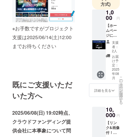
ンドを率
方式)
い、戦いに
1,0
勝利しよ
00
円
う！
【ホー
※お手数ですがプロジェクト
ムペー
ジに支
支援は2025/06/14(土)12:00
援者と
支援
して掲
までお待ちください
者：
載】 レ
2人
ジェン
お届
ド・オ
け予
ブ・ス
定：
ターズ
2025
年08
公式
こ
月
ホーム
の
既にご支援いただ
リ
ページ
タ
ー
(https://
ン
詳細を見る
を
いた方へ
legend-
選
択
of-
す
る
stars.c
10,
om/)の
2025/06/08(日) 19:02時点、
クラウ
000
円
ドファ
クラウドファンディング提
【リン
ンディ
ク&画像
ングク
供会社に本事象について問
付！
レジッ