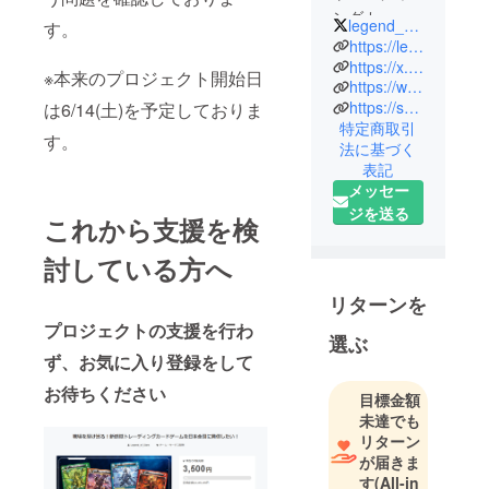
ングカード
legend_of_stars
す。
ゲーム「レ
https://legend-of-stars.com/
ジェンド・
https://x.com/legend_of_stars
※本来のプロジェクト開始日
https://www.youtube.com/@legend-of-stars-tcg
オブ・ス
https://shop.legend-of-stars.com/
は6/14(土)を予定しておりま
ターズ」で
特定商取引
す！
す。
法に基づく
キャラク
表記
ターを盤面
メッセー
で動かして
ジを送る
これから支援を検
戦う、ボー
ドゲームと
討している方へ
トレーディ
リターンを
ングカード
プロジェクトの支援を行わ
の融合した
選ぶ
新しいカー
ず、お気に入り登録をして
ドゲームで
お待ちください
目標金額
す！
未達でも
リターン
数々の星に
が届きま
いるレジェ
す
(All-in