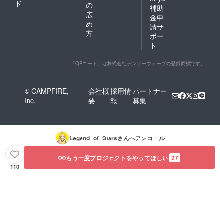
不適切
ド
の
い。 ・
補助
と判断
広
イラス
したお
金申
トレー
め
名前は
請サ
ター様
変更の
方
ポー
や製造
お願い
ト
会社の
をする
スケ
ことが
ジュー
ありま
「QRコード」は株式会社デンソーウェーブの登録商標です。
ルによ
す
り製造
納期が
© CAMPFIRE,
会社概
採用情
パートナー
前後す
Inc.
要
報
募集
るた
め、納
品日の
指定が
出来か
Legend_of_Stars
さんへアンコール
ねます
(希望納
期を頂
もう一度プロジェクトをやってほしい
27
くこと
110
は可能
です)。
ご了承
くださ
い。
「ホー
ムペー