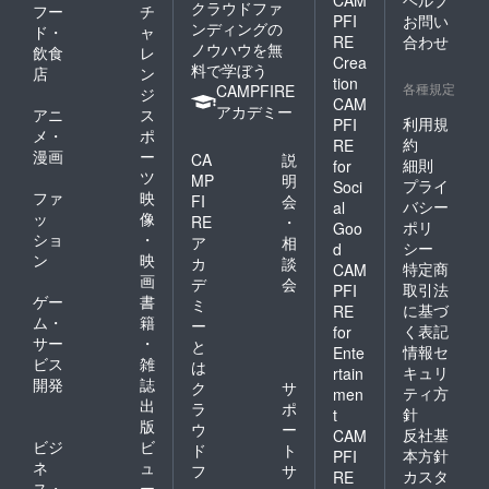
CAM
ヘルプ
間：
クラウドファ
フー
チ
前や、
は支援
2025年
PFI
お問い
ンディングの
ド・
ャ
運営が
者-運営
9月1日
RE
合わせ
ノウハウを無
不適切
側で協
飲食
レ
から事
Crea
と判断
議を行
料で学ぼう
業が存
店
ン
tion
したお
い決定
続する
各種規定
CAMPFIRE
ジ
CAM
名前は
しま
限り掲
アカデミー
アニ
ス
変更の
す。 ・
利用規
載 ※掲
PFI
メ・
ポ
お願い
誹謗中
載方
約
RE
漫画
ー
をする
傷を含
法：文
CA
説
細則
for
ことが
む内
字の
ツ
MP
明
プライ
Soci
ありま
容、公
み、ロ
ファ
映
FI
会
バシー
al
す
序良俗
ゴ／バ
ッ
像
RE
・
に反す
ポリ
Goo
ナーの
ショ
・
ア
相
る内
掲載は
シー
d
ン
映
容、宗
カ
談
不可 ※
特定商
CAM
教・犯
画
支援
デ
会
取引法
PFI
罪・特
時、必
ゲー
書
ミ
に基づ
RE
定の政
ず備考
ム・
籍
ー
く表記
治団体
for
欄に希
サー
・
と
の支持
望され
情報セ
Ente
ビス
雑
を助長
は
るお名
キュリ
rtain
すると
開発
誌
前をご
ク
サ
ティ方
men
判断さ
記入く
出
ラ
ポ
針
t
れる内
ださい
版
ウ
ー
反社基
CAM
容、実
※上位掲
ビジ
ビ
ド
ト
写真な
本方針
載順
PFI
ネ
ュ
フ
サ
どの本
は、支
カスタ
RE
ス・
ー
TCGと