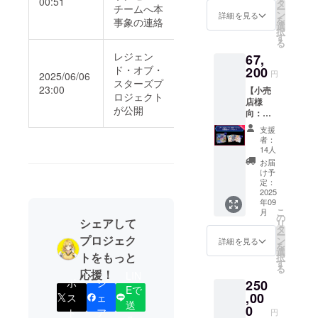
00:51
点 + ス
Stars】
タ
載(文字
が続け
限り掲
チームへ本
序良俗
ー
ター
×2点
ン
情報の
詳細を見る
て出た
載 ※掲
に反す
を
事象の連絡
ター
各55枚
選
み) ■
り、全
載方
るお名
択
デッキ
入り ・
す
ブース
部が揃
法：文
前や、
る
第1弾4
カード
ター
いにく
字の
運営が
レジェン
67,
種セッ
スリー
パック
い場合
み、ロ
不適切
ド・オブ・
ト】 ・
200
ブ
第1弾
があり
円
ゴ／バ
2025/06/06
と判断
ブース
②【ク
スターズプ
BOX製
ます。
ナーの
したお
23:00
【小売
ター
ラファ
品仕様
ロジェクト
製造工
掲載は
名前は
店様
パック
ン書下
1BOX3
程上、
不可 ※
が公開
変更の
向：
第1弾
ろしイ
0パック
カード
支援
お願い
ブース
1BOX
ラスト3
入り 1
に小さ
支援
時、必
をする
ター
×1点
点セッ
パック6
者：
な傷が
ず備考
ことが
パック
・クラ
ト】×1
14人
枚入り
入る可
欄に希
ありま
第1弾 1
ウド
点 各
(1BOX
お届
能性が
望され
す
カート
ファン
55枚入
け予
にラン
ありま
るお名
ン + ク
ディン
定：
り ・
ダムで
す
前をご
ラウド
2025
グ限定
ホーム
180枚収
「ホー
記入く
年09
ファン
カード3
ページ
録) カー
ムペー
ださい
こ
月
ディン
種セッ
の
に支援
ド種
ジに支
シェアして
※上位掲
リ
グ限定
ト1点
タ
者とし
類：180
援者と
載順
ー
カード3
プロジェク
・ ス
ン
て掲載
詳細を見る
種 180
して掲
は、支
を
種セッ
ター
選
(文字情
種の中
載」に
トをもっと
援プラ
択
ト×12
ター
す
報のみ)
から、1
ついて
ン及び
る
点】※個
応援！
デッキ
LIN
※配送先
パック
※掲載期
先着順
ポ
シ
250
人での
第1弾4
の指定
にカー
Eで
間：
に掲載
ご支援
,00
種セッ
ス
ェ
は日本
ドがラ
2025年
いたし
送
も可能
ト×各1
0
国内の
ンダム
ト
ア
9月1日
円
ます ※
です ・