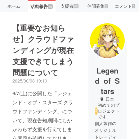
ホーム
支援者
仲間募集
コメント
活動報告
82
2
3
16
【重要なお知ら
せ】クラウドファ
ンディングが現在
支援できてしまう
Legen
問題について
d_of_S
2025/06/08 19:10
tars
6/7(土)に公開した「レジェ
日本
ンド・オブ・スターズ クラ
初めてのプ
ウドファンディング」につ
ロジェクト
です
いて、現在告知期間にもか
個人製作の
かわらず支援を行えてしま
オリジナル
トレーディ
う問題を確認しておりま