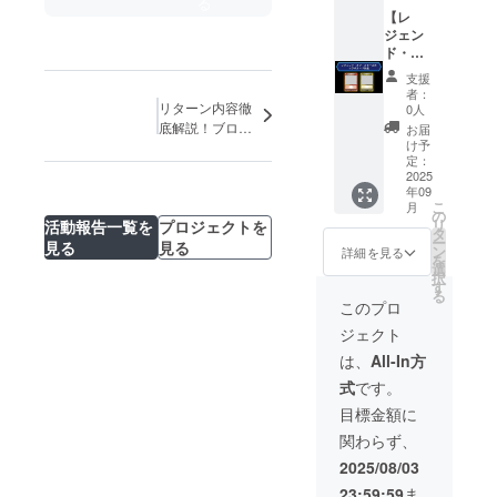
る
点 ・
みで
で6枚
から事
複数の
ブース
【レ
ホーム
す。 ■
入って
業が存
プラ
ター
ジェン
ページ
ブース
いま
続する
ン、ま
パック
ド・オ
に支援
ター
す。 商
限り掲
た同じ
第1弾 1
ブ・ス
者とし
パック
品の特
載 ※掲
支援
プラン
カート
ターズ
て掲載
第1弾
性上、
者：
載方
を複数
ン
のコラ
リターン内容徹
(文字情
BOX製
0人
同じ
法：文
ご支援
(12BOX
ボカー
報のみ)
底解説！ブログ
品仕様
カード
お届
字の
いただ
) + クラ
ド作
※配送先
1BOX3
け予
を更新しまし
が続け
み、ロ
いた場
ウド
成】 ※
の指定
定：
0パック
て出た
た！
ゴ／バ
合も掲
ファン
本リ
2025
は日本
入り 1
り、全
ナーの
載させ
年09
ディン
ターン
国内の
パック6
部が揃
掲載は
て頂く
こ
月
グ限定
は事前
みで
の
枚入り
いにく
不可 ※
お名前
リ
活動報告一覧を
プロジェクトを
カード3
にお問
す。 ■
タ
(1BOX
い場合
支援
は1つと
ー
見る
見る
種セッ
い合わ
ブース
ン
にラン
詳細を見る
があり
時、必
させて
を
ト×12点
せくだ
ター
選
ダムで
ます。
ず備考
頂きま
択
・ホー
さい あ
パック
す
180枚収
製造工
欄に希
す ※公
る
ムペー
なたの
第1弾
録) カー
このプロ
程上、
望され
序良俗
ジに支
商品や
BOX製
ド種
カード
るお名
に反す
ジェクト
援者と
グッ
品仕様
類：180
に小さ
前をご
るお名
して掲
ズ、
1BOX3
種 180
は、
All-In方
な傷が
記入く
前や、
載(文字
キャラ
0パック
種の中
入る可
ださい
運営が
式
です。
情報の
クター
入り 1
から、1
能性が
※上位掲
不適切
み) ■
などの
パック6
パック
目標金額に
ありま
載順
と判断
ブース
書き下
枚入り
にカー
す ※配
は、支
したお
関わらず、
ター
ろし
(1BOX
ドがラ
送先の
援プラ
名前は
パック
カード
にラン
ンダム
2025/08/03
指定は
ン及び
変更の
第1弾
を制
ダムで
で6枚
日本国
先着順
お願い
23:59:59
ま
BOX製
作。