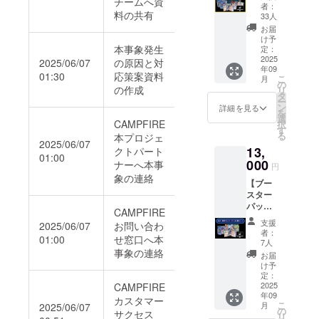
チームへ資
をする
プリー
×1点
品仕様
部が揃
者：
記入く
お名前
ことが
トセッ
料の共有
55枚入
1BOX3
33人
いにく
ださい
は1つと
ありま
ト】 ・
り ・
0パック
い場合
お届
※上位掲
させて
す
ブース
カード
入り 1
け予
があり
載順
頂きま
ター
本事象発生
スリー
定：
パック6
ます。
は、支
す ※公
パック
2025
ブ
2025/06/07
の原因と対
枚入り
製造工
援プラ
序良俗
年09
第1弾
②【ク
(1BOX
程上、
01:30
応策案資料
ン及び
に反す
こ
月
1BOX ×
ラファ
の
にラン
カード
先着順
の作成
るお名
リ
2点 ・
ン書下
タ
ダムで
に小さ
に掲載
前や、
ー
クラウ
ろしイ
ン
180枚収
詳細を見る
な傷が
いたし
運営が
を
ドファ
ラスト3
選
録) カー
入る可
ます ※
CAMPFIRE
不適切
択
ンディ
点セッ
す
ド種
能性が
複数の
と判断
る
本プロジェ
ング限
ト】×1
類：180
2025/06/07
ありま
プラ
したお
13,
クトパート
定カー
点 各
種 180
す
ン、ま
01:00
名前は
ド3種
000
55枚入
ナーへ本事
種の中
「ホー
円
た同じ
変更の
セット
り ・ク
から、1
象の連絡
ムペー
プラン
お願い
【ブー
×2点 ・
ラウド
パック
ジに支
を複数
をする
スター
プレイ
ファン
にカー
援者と
ご支援
ことが
パック
マット
ディン
ドがラ
CAMPFIRE
して掲
いただ
ありま
第1弾
×2点
グ限定
ンダム
載」に
支援
いた場
2025/06/07
お問い合わ
す
1BOX +
555×30
カード3
で6枚
者：
ついて
合も掲
01:00
せ窓口へ本
クラウ
2mm 角
種セッ
7人
入って
※掲載期
載させ
ドファ
事象の連絡
5R ・
ト1点
いま
お届
間：
て頂く
ンディ
カード
・ホー
け予
す。 商
2025年
お名前
ング限
スリー
定：
ムペー
品の特
9月1日
は1つと
定カー
2025
CAMPFIRE
ブ
ジに支
性上、
から事
させて
年09
ド3種
①【Leg
カスタマー
援者と
同じ
業が存
頂きま
こ
月
2025/06/07
セット1
end of
の
して掲
カード
サクセス
続する
す ※公
リ