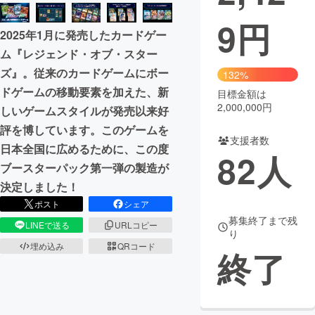
9
円
まちづくり・地域活性化
2025年1月に発売したカードゲー
ム『レジェンド・オブ・スター
CAMPFIRE for Social Good
CAMPFIRE Creation
ズ』。従来のカードゲームにボー
132%
CAMPFIREふるさと納税
machi-ya
コミュニティ
ドゲームの移動要素を加えた、新
目標金額は
2,000,000円
しいゲームスタイルが発売以来好
評を博しています。このゲームを
支援者数
日本全国に広めるために、この度
82
人
ブースターパック第一弾の製造が
決定しました！
ポスト
シェア
募集終了まで残
LINEで送る
URLコピー
り
埋め込み
QRコード
終了