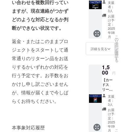
ホーム
トペー
い合わせを複数回行ってい
支援
ページ
ジに、
者：
に支援
ますが、現在連絡がつかず
支援者
3人
者とし
様のお
お届
どのような対応となるか判
て上位
名前
け予
掲載】
（ニッ
定：
断ができない状況です。
レジェ
2025
クネー
年08
ンド・
ム）を
こ
月
オブ・
掲載し
の
返金・またはこのままプロ
リ
スター
ます。
タ
ー
ズ公式
※クラウ
ン
詳細を見る
ジェクトをスタートして通
を
ホーム
ドファ
選
択
ページ
常通りのリターン品をお送
ンディ
す
る
(https://
ング限
りするかいずれかの対応を
1,5
legend-
定カー
of-
00
ド、
円
行う予定です。お手数をお
stars.c
ブース
【カー
om/)の
ター
かけし申し訳ございません
ドス
クラウ
パック
リーブ
ドファ
の特典
が、情報が届くまで今しば
①《Leg
ンディ
は付属
支援
end of
ングの
しませ
らくお待ちください。
者：
Stars》
クレ
ん ・掲
3人
】 カー
ジット
載期
お届
ドを保
ページ
間：
け予
護する
に、支
定：
2025年
カード
2025
援者様
9月1日
年09
本事象対応履歴
スリー
のお名
から事
こ
月
ブで