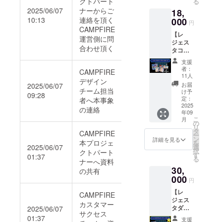
クトパート
た同じ
る
第1弾
入り 1
援者と
ず備考
させて
プラン
2025/06/07
ナーからご
18,
1BOX
パック6
して掲
欄に希
頂きま
を複数
10:13
連絡を頂く
・クラ
000
枚入り
載」に
望され
円
す ※公
ご支援
ウド
(1BOX
CAMPFIRE
ついて
るお名
序良俗
いただ
【レ
ファン
にラン
※掲載期
運営側に問
前をご
に反す
いた場
ジェス
ディン
ダムで
間：
記入く
るお名
合わせ頂く
合も掲
タコン
グ限定
180枚収
2025年
ださい
前や、
載させ
プリー
カード3
録) カー
9月1日
※上位掲
支援
運営が
て頂く
トセッ
種セッ
ド種
から事
者：
載順
不適切
CAMPFIRE
お名前
ト】 ・
ト1点
類：180
11人
業が存
は、支
と判断
は1つと
デザイン
ブース
・ホー
種 180
続する
お届
2025/06/07
援プラ
したお
させて
ター
チーム担当
ムペー
種の中
け予
限り掲
ン及び
09:28
名前は
頂きま
パック
ジに支
定：
者へ本事象
から、1
載 ※掲
先着順
変更の
す ・公
第1弾
2025
援者と
パック
載方
の連絡
に掲載
お願い
序良俗
年09
1BOX
して掲
にカー
法：文
いたし
をする
こ
に反す
月
・プレ
載(文字
の
ドがラ
字の
ます ※
ことが
リ
るも
イマッ
情報の
タ
ンダム
み、ロ
CAMPFIRE
複数の
ありま
ー
の、
ト×1
み) ※配
ン
で6枚
詳細を見る
ゴ／バ
プラ
本プロジェ
す
を
フィッ
点
送先の
2025/06/07
選
入って
ナーの
ン、ま
択
シング
クトパート
555×30
指定は
す
いま
01:37
掲載は
た同じ
る
サイト
ナーへ資料
2mm 角
日本国
す。 商
不可 ※
プラン
等運営
30,
5R ・
内のみ
の共有
品の特
支援
を複数
が不適
カード
000
です。
性上、
時、必
円
ご支援
切と判
スリー
■ブース
同じ
ず備考
いただ
断した
【レ
ブ
ター
CAMPFIRE
カード
欄に希
いた場
ものは
ジェス
①【Leg
パック
が続け
カスタマー
望され
合も掲
変更の
タダブ
2025/06/07
end of
第1弾
て出た
るお名
載させ
サクセス
お願い
ルコン
Stars】
01:37
BOX製
り、全
前をご
支援
て頂く