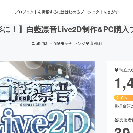
プロジェクトを掲載するには
はじめる
プロジェクトをさがす
に！】白藍凛音Live2D制作&PC購
Shiraai Rinne
チャレンジ
京都府
注目のリターン
注目の新着プロジェクト
募集終了が近いプロジェクト
も
現在の
音楽
舞台・パフォーマンス
1,
ゲーム・サービス開発
フード・飲食店
216%
書籍・雑誌出版
アニメ・漫画
目標金額は6
支援者
チャレンジ
ビューティー・ヘルスケ
39