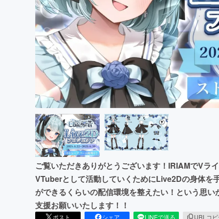
まちづくり・地域活性化
ご覧いただきありがとうございます！IRIAMでV
VTuberとして活動していくためにLive2Dの身体
ができるくらいの配信環境を整えたい！という思い
支援お願いいたします！！
ポスト
シェア
LINEで送る
URLコ