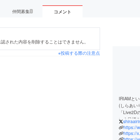
仲間募集
コメント
1
承認された内容を削除することはできません。
※投稿する際の注意点
IRIAM
(しらあい
「Live
いう目標
shiraair
ぜひ応援
https://