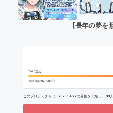
【長年の夢を形
216
%達成
目標金額
650,000
円
このプロジェクトは、
2025/04/22
に募集を開始し、
39