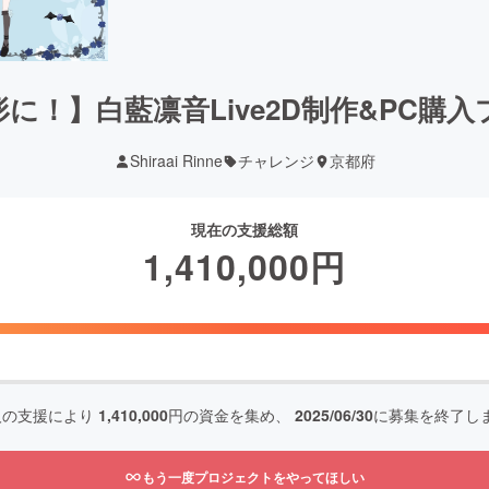
に！】白藍凛音Live2D制作&PC購
Shiraai Rinne
チャレンジ
京都府
現在の支援総額
1,410,000
円
人の支援により
1,410,000
円の資金を集め、
2025/06/30
に募集を終了し
もう一度プロジェクトをやってほしい