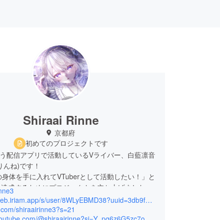
Shiraai Rinne
京都府
初めてのプロジェクトです
という配信アプリで活動しているVライバー、白藍凛音
りんね)です！
2Dの身体を手に入れてVTuberとして活動したい！」と
を達成するためにプロジェクトを立ち上げました！
inne3
よろしくお願いします！！
https://web.iriam.app/s/user/8WLyEBMD38?uuid=3db9f56d
x.com/shiraairinne3?s=21
https://youtube.com/@shiraairinne?si=Y_pg6z6G5zc7oZDV