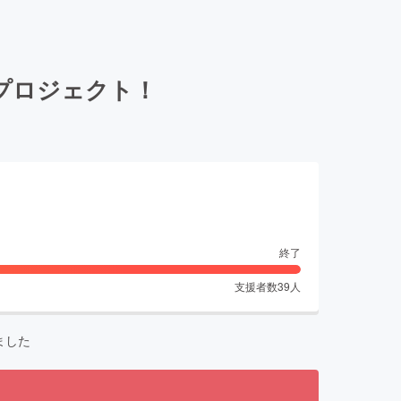
入プロジェクト！
終了
支援者数
39
人
ました