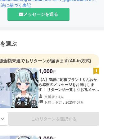
引法に基づく表記
メッセージを送る
を選ぶ
標金額未達でもリターンが届きます
(All-in方式)
1,000
円
【A】気軽に応援プラン！りんねか
ら感謝のメッセージをお届けしま
す！ リターン品一覧↓ ♢お礼メッ
セージ(100字程度) ♢活動報告閲覧
支援者：4人
権
お届け予定：2025年07月
このリターンを選択する
る
3,000
円