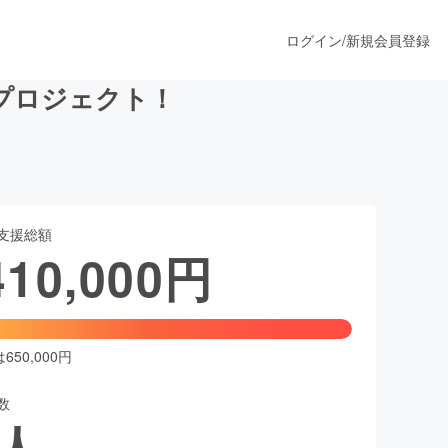
ログイン
/
新規会員登録
入プロジェクト！
うすぐ公開されます
支援総額
プロダクト
410,000
円
ファッション
スポーツ
50,000円
数
ア
ソーシャルグッド
人