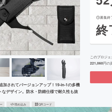
募集終
CAMPFIRE for Social Good
CAMPFIRE Creation
終
CAMPFIREふるさと納税
machi-ya
コミュニティ
このプロジェ
221,060
円の
加されてバージョンアップ！19-in-1の多機
トなデザイン。防水・防錆仕様で耐久性も抜
ピー
埋め込み
QRコード