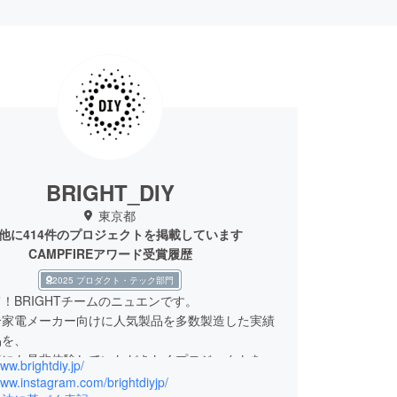
BRIGHT_DIY
東京都
他に414件のプロジェクトを掲載しています
CAMPFIREアワード受賞履歴
2025 プロダクト・テック部門
！BRIGHTチームのニュエンです。
合家電メーカー向けに人気製品を多数製造した実績
品を、
様にも是非体験していただきたくプロジェクトを立
www.brightdiy.jp/
した。
www.instagram.com/brightdiyjp/