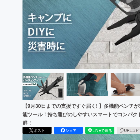
まちづくり・地域活性化
【9月30日までの支援ですぐ届く! 】多機能ペンチが追
能ツール！持ち運びのしやすいスマートでコンパク
群！
ポスト
シェア
LINEで送る
URLコ