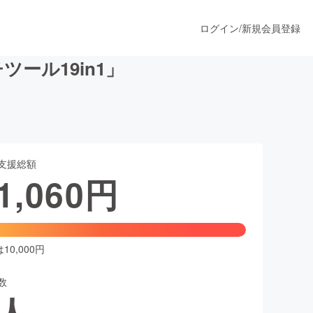
ログイン
/
新規会員登録
ール19in1」
うすぐ公開されます
支援総額
プロダクト
1,060
円
ファッション
スポーツ
0,000円
数
ア
ソーシャルグッド
人