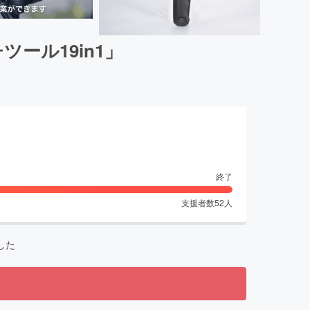
ール19in1」
終了
支援者数
52
人
した