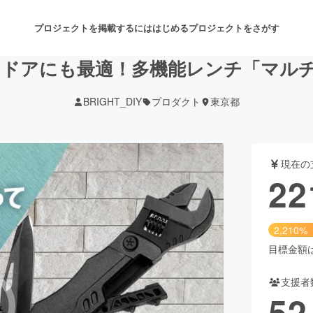
プロジェクトを掲載するには
はじめる
プロジェクトをさがす
トドアにも最適！多機能レンチ「マルチツ
BRIGHT_DIY
プロダクト
東京都
注目のリターン
注目の新着プロジェクト
募集終了が近いプロジェクト
も
現在の
音楽
舞台・パフォーマンス
22
ゲーム・サービス開発
フード・飲食店
2,210%
書籍・雑誌出版
アニメ・漫画
目標金額は1
支援者
チャレンジ
ビューティー・ヘルスケ
52