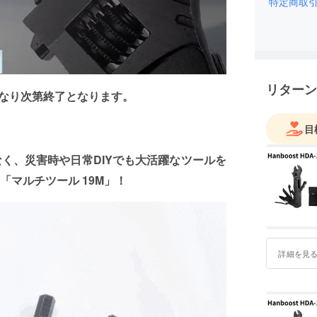
最新のテ
特定商取
すること
どうぞよ
リターン
なり次第終了となります。
目
く、災害時や日常DIYでも大活躍なツールを
マルチツール 19M」！
詳細を見