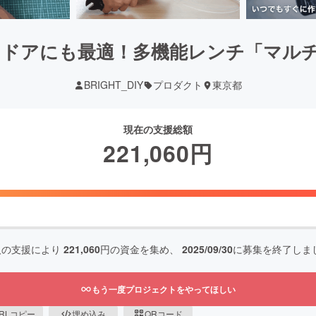
トドアにも最適！多機能レンチ「マルチツ
BRIGHT_DIY
プロダクト
東京都
現在の支援総額
221,060
円
人の支援により
221,060
円の資金を集め、
2025/09/30
に募集を終了しま
もう一度プロジェクトをやってほしい
RLコピー
埋め込み
QRコード