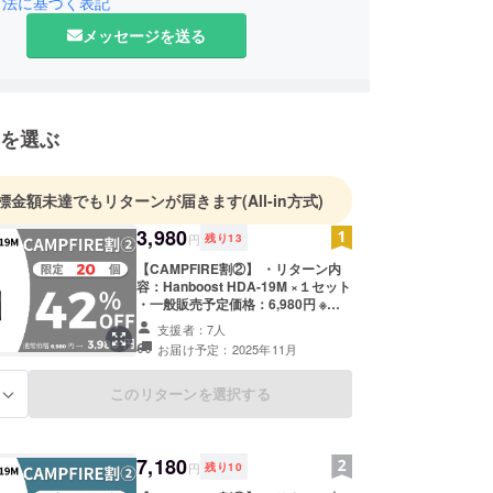
クノロジーで、皆さんの生活をより豊かに、快適に
引法に基づく表記
が弊社の理念です。
メッセージを送る
ろしくお願い致します！
を選ぶ
標金額未達でもリターンが届きます
(All-in方式)
3,980
円
残り
13
【CAMPFIRE割②】 ・リターン内
容：Hanboost HDA-19M ×１セット
・一般販売予定価格：6,980円 ※正
当な理由なく刃物を携帯する行為
支援者：7人
は、銃砲刀剣類所持等取締法第22条
お届け予定：2025年11月
及び軽犯罪法第1条第2号により禁止
されています。 また、18歳未満の
方は本プロジェクトを支援すること
このリターンを選択する
る
はできません。 ※リターンはすべて
税・送料込みの金額になります。 ※
ご注文状況、使用部材の供給状況、
製造工程上の都合等により出荷時期
7,180
円
残り
10
が遅れる場合があります。 ※皆様の