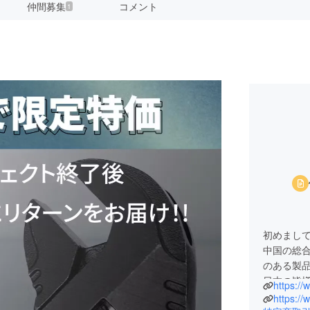
仲間募集
コメント
1
初めまして
中国の総
のある製
日本の皆
https://
ち上げま
https://