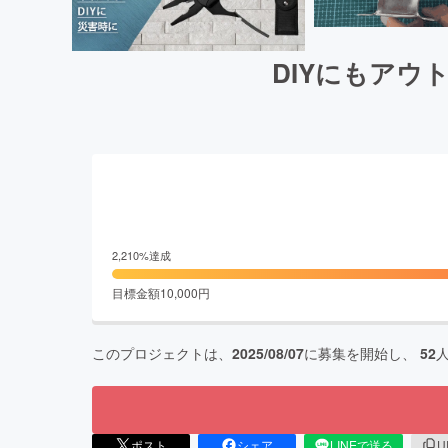
DIYにもアウ
2,210
%達成
目標金額
10,000
円
このプロジェクトは、
2025/08/07
に募集を開始し、
52
ポスト
シェア
LINEで送る
U