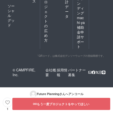
ス
ロ
計
ン
ソー
ジ
デ
ディ
シャ
ェ
ー
ング
ル
ク
タ
mac
グッ
ト
hi-ya
ド
の
補助
広
金申
め
請サ
方
ポー
ト
「QRコード」は株式会社デンソーウェーブの登録商標です。
© CAMPFIRE,
会社概
採用情
パートナー
Inc.
要
報
募集
Future Planning
さんへアンコール
もう一度プロジェクトをやってほしい
1