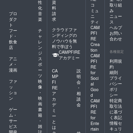
性
資
コ
取り組
化
料
ミュ
み
プロ
音
請
ニ
ニュー
ダク
楽
求
ティ
ス
ト
CAM
ヘルプ
クラウドファ
フー
チ
PFI
お問い
ンディングの
ド・
ャ
RE
合わせ
ノウハウを無
飲食
レ
Crea
料で学ぼう
店
ン
tion
各種規定
CAMPFIRE
ジ
CAM
アカデミー
アニ
ス
利用規
PFI
メ・
ポ
約
RE
漫画
ー
CA
説
細則
for
ツ
MP
明
プライ
Soci
ファ
映
FI
会
バシー
al
ッ
像
RE
・
ポリ
Goo
ショ
・
ア
相
シー
d
ン
映
カ
談
特定商
CAM
画
デ
会
取引法
PFI
ゲー
書
ミ
に基づ
RE
ム・
籍
ー
く表記
for
サー
・
と
情報セ
Ente
ビス
雑
は
キュリ
rtain
開発
誌
ク
サ