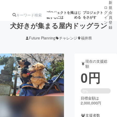
新
ロ
規
グ
会
プロジェクトを掲
はじ
プロジェクト
/
載するには
める
をさがす
イ
員
ン
登
犬好きが集まる屋内ドッグラン
録
Future Planning
チャレンジ
福井県
人気のプロ
注目のリ
注目の新着プロ
募集終了が近いプ
もうすぐ公開
ジェクト
ターン
ジェクト
ロジェクト
されます
現在の支援総
額
アート・写真
音楽
0
円
テクノロジー・ガジェット
ゲーム・サ
0%
目標金額は
映像・映画
書籍・雑誌
2,000,000円
ビジネス・起業
チャレンジ
支援者数