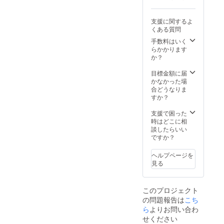
支援に関するよ
くある質問
手数料はいく
らかかります
か？
目標金額に届
かなかった場
合どうなりま
すか？
支援で困った
時はどこに相
談したらいい
ですか？
ヘルプページを
見る
このプロジェクト
の問題報告は
こち
ら
よりお問い合わ
せください