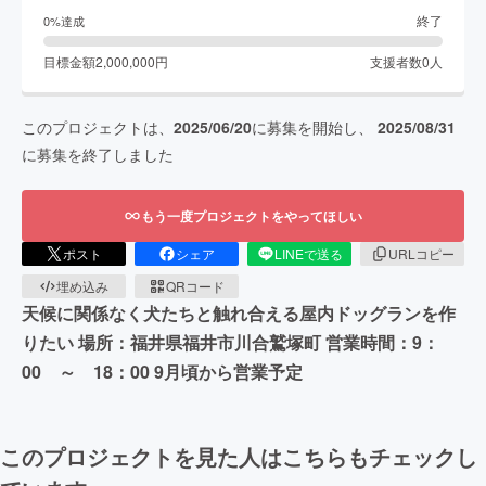
終了
0
%達成
目標金額
2,000,000
円
支援者数
0
人
このプロジェクトは、
2025/06/20
に募集を開始し、
2025/08/31
に募集を終了しました
もう一度プロジェクトをやってほしい
ポスト
シェア
LINEで送る
URLコピー
埋め込み
QRコード
天候に関係なく犬たちと触れ合える屋内ドッグランを作
りたい 場所：福井県福井市川合鷲塚町 営業時間：9：
00 ～ 18：00 9月頃から営業予定
このプロジェクトを見た人はこちらもチェックし