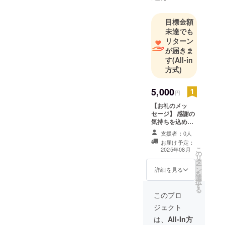
目標金額
未達でも
リターン
が届きま
す
(All-in
方式)
5,000
円
【お礼のメッ
セージ】 感謝の
気持ちを込め
て、お礼のメッ
支援者：0人
セージをお送り
お届け予定：
します。
こ
2025年08月
の
リ
タ
ー
ン
詳細を見る
を
選
択
す
る
このプロ
ジェクト
は、
All-In方