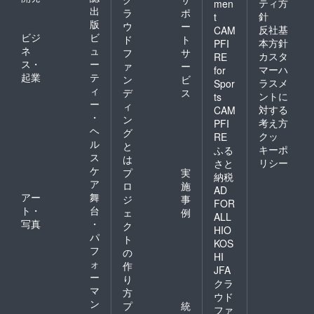
ティ方
men
出
ラ
ポ
針
t
版
ウ
ー
反社基
CAM
ビジ
ビ
ド
ト
本方針
PFI
ネ
ュ
フ
サ
カスタ
RE
ス・
ー
ァ
ー
マーハ
for
起業
テ
ン
ビ
ラスメ
Spor
ィ
デ
ス
ントに
ts
ー
ィ
対する
CAM
・
ン
考え方
PFI
ヘ
グ
クッ
RE
ル
と
キーポ
ふる
ス
は
リシー
さと
ケ
プ
実
納税
ア
ロ
施
AD
アー
舞
ジ
事
FOR
ト・
台
ェ
例
ALL
写真
・
ク
HIO
パ
ト
KOS
フ
の
HI
ォ
作
JFA
ー
り
クラ
マ
方
ウド
ン
プ
統
ファ