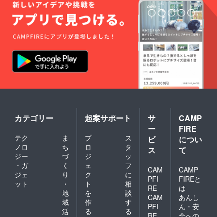
カテゴリー
起案サポート
サ
CAMP
ー
FIRE
テク
ま
プ
ス
ビ
につい
ノロ
ち
ロ
タ
ス
て
ジー
づ
ジ
ッ
・ガ
く
ェ
フ
CAM
CAMP
ジェ
り
ク
に
PFI
FIREと
ット
・
ト
相
RE
は
地
を
談
CAM
あんし
域
作
す
PFI
ん・安
活
る
る
RE
全への