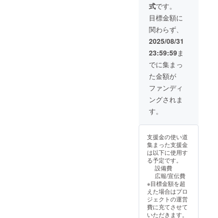
式
です。
目標金額に
関わらず、
2025/08/31
23:59:59
ま
でに集まっ
た金額が
ファンディ
ングされま
す。
支援金の使い道
集まった支援金
は以下に使用す
る予定です。
設備費
広報/宣伝費
※目標金額を超
えた場合はプロ
ジェクトの運営
費に充てさせて
いただきます。