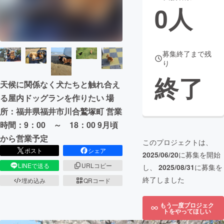
0
人
まちづくり・地域活性化
CAMPFIRE for Social Good
CAMPFIRE Creation
募集終了まで残
り
CAMPFIREふるさと納税
machi-ya
コミュニティ
終了
天候に関係なく犬たちと触れ合え
る屋内ドッグランを作りたい 場
所：福井県福井市川合鷲塚町 営業
時間：9：00 ～ 18：00 9月頃
から営業予定
このプロジェクトは、
ポスト
シェア
2025/06/20
に募集を開始
LINEで送る
URLコピー
し、
2025/08/31
に募集を
終了しました
埋め込み
QRコード
もう一度プロジェク
トをやってほしい