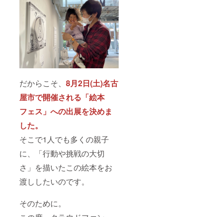
どの不
山噴
めご了
可抗力
火、感
承くだ
事由に
染症、
さい。
より、
伝染病
リター
な
ンの履
ど）、
行やご
社会的
返金の
事変
対応が
（戦
できか
争、暴
ねる場
動、内
だからこそ、
8月2日(土)名古
合がご
乱、テ
屋市で開催される「絵本
ざいま
ロな
す。予
ど）、
フェス」への出展を決めま
めご了
争議行
承くだ
為（ス
した。
さい。
トライ
キ、
そこで1人でも多くの親子
ロック
アウ
に、「行動や挑戦の大切
ト、ボ
イコッ
さ」を描いたこの絵本をお
トな
渡ししたいのです。
ど）、
法令の
改廃・
そのために。
制定、
公権力