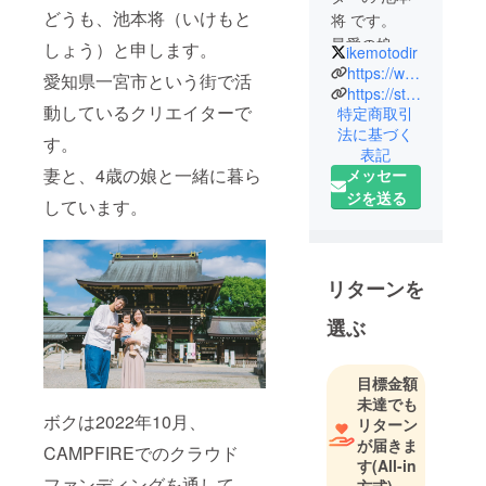
どうも、池本将（いけもと
将 です。
最愛の娘へ
しょう）と申します。
ikemotodir
贈る「おば
https://www.instagram.com/ikemotodir/
愛知県一宮市という街で活
けの世界」
https://studiopatti.base.shop/
動しているクリエイターで
特定商取引
を、絵本や
法に基づく
メタバース
す。
表記
に創ってい
妻と、4歳の娘と一緒に暮ら
メッセー
ます。
ジを送る
しています。
次の目標は
ボカロ曲と
アニメー
ションMVを
リターンを
創ることで
選ぶ
す。
目標金額
未達でも
ボクは2022年10月、
リターン
が届きま
CAMPFIREでのクラウド
す
(All-in
ファンディングを通して、