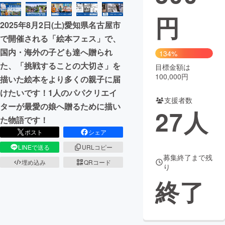
円
まちづくり・地域活性化
2025年8月2日(土)愛知県名古屋市
で開催される「絵本フェス」で、
CAMPFIRE for Social Good
CAMPFIRE Creation
国内・海外の子ども達へ贈られ
134%
CAMPFIREふるさと納税
machi-ya
コミュニティ
た、「挑戦することの大切さ」を
目標金額は
100,000円
描いた絵本をより多くの親子に届
けたいです！1人のパパクリエイ
支援者数
ターが最愛の娘へ贈るために描い
27
人
た物語です！
ポスト
シェア
LINEで送る
URLコピー
募集終了まで残
埋め込み
QRコード
り
終了