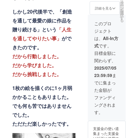
行やご
リ
お名前
どを予
Instagr
タ
け渡し
風、火
ロック
返金の
ー
を必ず
定して
amの
ン
時、お
詳細を見る
山噴
アウ
対応が
を
しかし20代後半で、「創造
ご記入
おりま
DMにて
選
名前や
火、感
ト、ボ
できか
択
くださ
す。※ご
ご連絡
す
電話番
染症、
イコッ
を通して最愛の娘に作品を
ねる場
る
い。※掲
希望の
頂ける
号など
このプロ
伝染病
トな
合がご
載する
方に
と助か
を確認
な
贈り続ける」という
「人生
ど）、
ざいま
ジェクト
お名前
は、当
りま
させて
ど）、
法令の
す。予
の内容
日手書
す。※8
を通してやりたい事」
がで
頂きま
は、
All-In方
社会的
改廃・
めご了
や文字
きでお
月2日に
す。※天
事変
制定、
承くだ
式
です。
量、公
名前を
きたのです。
絵本を
災地変
（戦
公権力
さい。
序良俗
入れさ
受け取
（地
目標金額に
争、暴
による
だから
行動しました。
に反し
せてい
りに来
震、津
動、内
命令・
関わらず、
ていな
ただき
られな
波、洪
乱、テ
処分な
だから学びました。
いかな
ます。※
かった
水、台
2025/07/05
ロな
どの不
どは、
絵の裏
方は、
風、火
ど）、
だから挑戦しました。
可抗力
23:59:59
ま
事前に
には、
後日池
山噴
争議行
事由に
ご確認
池本の
本と会
火、感
でに集まっ
為（ス
より、
させて
手書き
うタイ
染症、
1枚の絵を描くのに1ヶ月弱
トライ
リター
た金額が
頂きま
で「日
ミング
伝染病
キ、
ンの履
す。※確
付」
かかることもありました。
にお渡
な
ファンディ
ロック
行やご
認の
「サイ
しさせ
ど）、
アウ
返金の
ングされま
でも何も苦ではありません
上、公
ン絵」
てくだ
社会的
ト、ボ
対応が
序良俗
などを
さい。※
事変
す。
イコッ
できか
でした。
に反し
入れさ
当日受
（戦
トな
ねる場
ている
せてい
け渡し
争、暴
ど）、
合がご
ただただ楽しかったです。
などの
ただき
時、お
動、内
法令の
ざいま
支援金の使い道
理由か
ます。※
名前や
乱、テ
改廃・
す。予
集まった支援金
ら映像
できれ
電話番
ロな
制定、
めご了