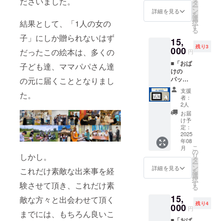
ださいました。
は、当
しは受
タ
による
ー
日手書
け付け
ン
命令・
詳細を見る
を
きでお
ており
選
処分な
結果として、「1人の女の
択
名前を
ませ
す
どの不
る
入れさ
ん。※ど
可抗力
子」にしか贈られないはず
15,
せてい
うして
事由に
残り3
ただき
000
も当日
より、
だったこの絵本は、多くの
円
ます。※
会場へ
リター
■「おば
絵本に
子ども達、ママパパさん達
来るこ
ンの履
けの
は手書
とが難
行やご
パッチ
の元に届くこととなりまし
きで
しい場
返金の
と森の
「Than
合は、
対応が
支援
た。
鳥居」
k
池本の
できか
者：
額入り
you♪」
メール
2人
ねる場
の複製
の文字
もしく
合がご
お届
原画を
を入れ
は
け予
ざいま
受け取
ており
定：
Instagr
す。予
る■※サ
2025
ます。※
amの
めご了
年08
イズは
郵送で
DMにて
承くだ
こ
月
A4サイ
のお渡
の
ご連絡
さい。
しかし。
リ
ズほど
しは受
タ
頂ける
ー
を予定
け付け
ン
と助か
詳細を見る
これだけ素敵な出来事を経
を
してお
ており
選
りま
択
りま
ませ
す
す。※8
験させて頂き、これだけ素
る
す。※ご
ん。※ど
月2日に
15,
希望の
敵な方々と出会わせて頂く
うして
絵本を
残り4
方に
000
も当日
受け取
円
までには、もちろん良いこ
は、当
会場へ
りに来
■「おば