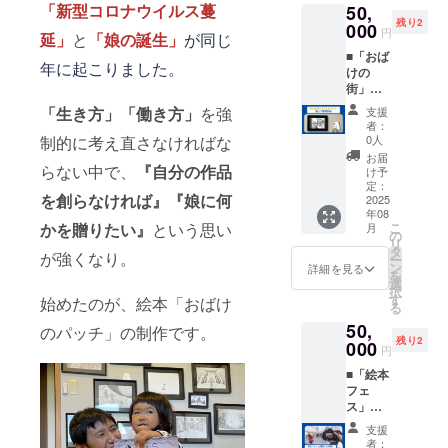
しさせ
争、暴
命令・
「新型コロナウイルス蔓
50,
入れさ
郵送で
amの
てくだ
動、内
処分な
残り2
せてい
000
のお渡
DMにて
さい。※
円
乱、テ
どの不
延」
と
「
娘の誕生」
が同じ
ただき
しは受
ご連絡
当日受
ロな
可抗力
■「おば
ます。※
け付け
頂ける
け渡し
年に起こりました。
ど）、
事由に
けの
絵本に
ており
と助か
時、お
争議行
より、
街」額
は手書
ませ
りま
名前や
為（ス
リター
入りの
きで
ん。※ど
す。※8
「生き方」「働き方」
を強
電話番
支援
トライ
ンの履
複製原
「Than
うして
月2日に
者：
号など
キ、
行やご
画を受
k
制的に考え直さなければな
も当日
0人
絵本を
を確認
ロック
返金の
け取る
you♪」
会場へ
受け取
お届
させて
アウ
対応が
■※サイ
らない中で、
『自分の作品
の文字
来るこ
け予
りに来
頂きま
ト、ボ
できか
ズはA4
を入れ
定：
とが難
られな
す。※天
イコッ
ねる場
を創らなければ』『娘に何
サイズ
2025
ており
しい場
かった
災地変
トな
合がご
年08
ほどを
ます。※
合は、
方は、
（地
ど）、
かを贈りたい』
という思い
こ
ざいま
月
予定し
郵送で
の
池本の
後日池
震、津
法令の
リ
す。予
ており
のお渡
タ
メール
本と会
が強くなり。
波、洪
改廃・
ー
めご了
ます。※
しは受
ン
もしく
詳細を見る
うタイ
水、台
制定、
を
承くだ
ご希望
け付け
選
は
ミング
風、火
公権力
択
さい。
の方に
ており
す
Instagr
始めたのが、絵本「おばけ
にお渡
山噴
による
る
は、当
ませ
amの
しさせ
火、感
命令・
50,
日手書
のパッチ」の制作です。
ん。※ど
DMにて
てくだ
染症、
処分な
残り2
きでお
000
うして
ご連絡
さい。※
円
伝染病
どの不
名前を
も当日
頂ける
当日受
な
可抗力
■「絵本
入れさ
会場へ
と助か
け渡し
ど）、
事由に
フェ
せてい
来るこ
りま
時、お
社会的
より、
ス」の
ただき
とが難
す。※8
名前や
事変
リター
様子を
ます。※
しい場
月2日に
電話番
支援
（戦
ンの履
撮影し
絵の裏
合は、
絵本を
者：
号など