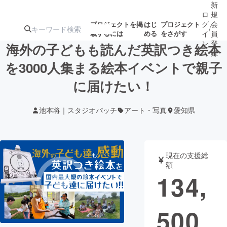
新
ロ
規
グ
会
プロジェクトを掲
はじ
プロジェクト
/
載するには
める
をさがす
イ
員
ン
登
海外の子どもも読んだ英訳つき絵本
録
を3000人集まる絵本イベントで親子
に届けたい！
人気のプロ
注目のリ
注目の新着プロ
募集終了が近いプ
もうすぐ公開
ジェクト
ターン
ジェクト
ロジェクト
されます
池本将｜スタジオパッチ
アート・写真
愛知県
アート・写真
音楽
現在の支援総
テクノロジー・ガジェット
ゲーム・サ
額
134,
映像・映画
書籍・雑誌
500
ビジネス・起業
チャレンジ