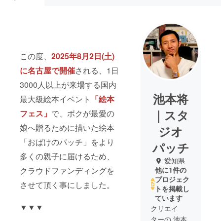
この度、
2025年8月2日(土)
に名古屋で開催
される、1日
3000人以上が来場する国内
池本将
最大級絵本イベント
「絵本
｜スタ
フェス」
で、ボクが最愛の
娘へ贈るために描いた絵本
ジオ
「おばけのパッチ」をより
パッチ
多くの親子に届けるため、
愛知県
クラウドファンディングを
他に1件の
プロジェク
させて頂く事にしました。
トを掲載し
ています
▼▼▼
クリエイ
ターの 池本