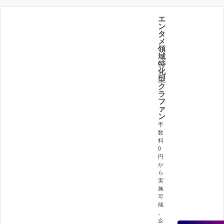
エ
ン
タ
メ
領
域
特
化
型
ク
ラ
フ
ァ
ン
手
数
料
0
円
か
ら
実
施
可
能
。
企