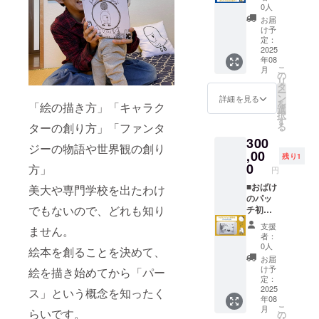
争、暴
行やご
た映像
には、
池本の
0人
受け取
を確認
動、内
返金の
に「あ
手書き
メール
りに来
お届
させて
乱、テ
対応が
なたの
で
もしく
け予
られな
頂きま
ロな
できか
お名
「Than
定：
は
かった
す。※天
ど）、
ねる場
前」を
2025
k
Instagr
方は、
災地変
争議行
合がご
年08
載せる■
you♪」
amの
後日池
（地
為（ス
こ
ざいま
月
※「絵本
の文字
の
DMにて
本と会
震、津
トライ
リ
す。予
フェ
を入れ
タ
ご連絡
うタイ
波、洪
キ、
ー
めご了
ス」当
ており
ン
頂ける
詳細を見る
ミング
水、台
ロック
を
承くだ
「絵の描き方」「キャラク
日の池
ます。※
選
と助か
にお渡
風、火
アウ
択
さい。
本ブー
郵送で
す
りま
しさせ
山噴
ト、ボ
ターの創り方」「ファンタ
る
スに
のお渡
す。※8
てくだ
火、感
イコッ
300
も、あ
しは受
月2日に
さい。※
ジーの物語や世界観の創り
染症、
トな
なたの
,00
け付け
絵本を
当日受
残り1
伝染病
ど）、
お名前
ており
0
受け取
方」
け渡し
な
円
法令の
をスポ
ませ
りに来
時、お
ど）、
改廃・
ンサー
■おばけ
美大や専門学校を出たわけ
ん。※ど
られな
名前や
社会的
制定、
様とし
のパッ
うして
かった
電話番
事変
公権力
でもないので、どれも知り
て載せ
チ初登
も当日
方は、
号など
（戦
による
させて
場シー
会場へ
後日池
を確認
争、暴
支援
命令・
ません。
頂きま
ン」
来るこ
本と会
させて
者：
動、内
処分な
す。※支
アート
とが難
うタイ
0人
頂きま
乱、テ
絵本を創ることを決めて、
どの不
援時、
パネル
しい場
ミング
す。※天
お届
ロな
可抗力
備考欄
を受け
合は、
にお渡
け予
絵を描き始めてから「パー
災地変
ど）、
事由に
に映像
取る■※
池本の
定：
しさせ
（地
争議行
より、
に掲載
サイズ
2025
メール
ス」という概念を知ったく
てくだ
震、津
為（ス
リター
年08
を希望
はA4サ
もしく
さい。※
波、洪
トライ
ンの履
こ
月
らいです。
される
イズほ
は
の
当日受
水、台
キ、