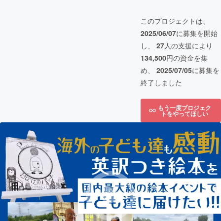
このプロジェクトは、
2025/06/07
に募集を開始
し、
27
人の支援により
134,500
円の資金を集
め、
2025/07/05
に募集を
終了しました
もう一度プロジェク
トをやってほしい