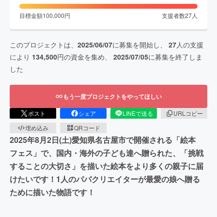
目標金額
100,000
円
支援者数
27
人
このプロジェクトは、
2025/06/07
に募集を開始し、
27
人の支援
により
134,500
円の資金を集め、
2025/07/05
に募集を終了しま
した
もう一度プロジェクトをやってほしい
ポスト
シェア
LINEで送る
URLコピー
埋め込み
QRコード
2025年8月2日(土)愛知県名古屋市で開催される「絵本
フェス」で、国内・海外の子ども達へ贈られた、「挑戦
することの大切さ」を描いた絵本をより多くの親子に届
けたいです！1人のパパクリエイターが最愛の娘へ贈る
ために描いた物語です！