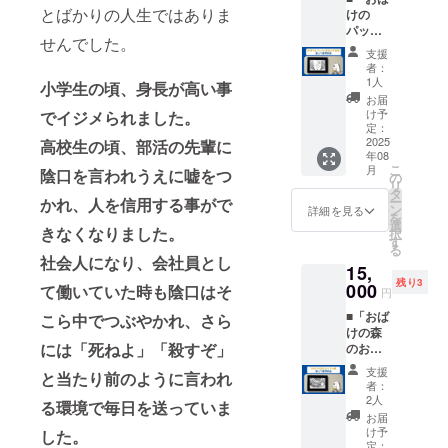
日手書
来るこ
られな
とばかりの人生ではありま
けの
きでお
とが難
かった
パッチ
名前を
しい場
方は、
せんでした。
と星海
入れさ
合は、
後日池
支援
の図書
せてい
池本の
本と会
者：
館」額
ただき
メール
1人
うタイ
小学生の頃、身長が高い事
入りの
ます。※
もしく
ミング
お届
複製原
絵の裏
は
け予
でイジメられました。
にお渡
画を受
には、
定：
Instagr
しさせ
け取る
2025
高校生の頃、部活の先輩に
手書き
amの
てくだ
年08
■※サイ
で
DMにて
さい。※
こ
月
陰口を言われうえに嘘をつ
ズはA4
「Than
の
ご連絡
当日受
リ
サイズ
k
タ
頂ける
け渡し
ー
かれ、人を信用する事がで
ほどを
you♪」
ン
と助か
詳細を見る
時、お
を
予定し
の文字
選
りま
名前や
きなくなりました。
択
ており
を入れ
す
す。※8
電話番
る
ます。※
ており
月2日に
社会人になり、会社員とし
号など
15,
ご希望
ます。※
絵本を
を確認
残り3
の方に
000
郵送で
て働いていた時も陰口はそ
受け取
させて
円
は、当
のお渡
りに来
頂きま
■「おば
こら中でつぶやかれ、さら
日手書
しは受
られな
す。※天
けの森
きでお
け付け
かった
災地変
には「死ねよ」「殺すぞ」
のおも
名前を
ており
方は、
（地
ちゃ
入れさ
ませ
後日池
震、津
支援
と当たり前のように言われ
箱」額
せてい
ん。※ど
本と会
者：
波、洪
入りの
ただき
うして
2人
うタイ
水、台
る環境で毎日を送っていま
複製原
ます。※
も当日
ミング
お届
風、火
画を受
絵の裏
会場へ
け予
した。
にお渡
山噴
け取る
には、
定：