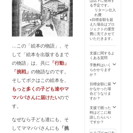
は以下に使用す
上記す
ば当日
号など
ど）、
公権力
承くだ
る予定です。
に相応
受取っ
を確認
争議行
による
さい。
リターン仕入
しくな
て頂き
させて
為（ス
命令・
れ費
いと判
たいで
頂きま
トライ
処分な
※目標金額を超
断した
すが、
す。※天
キ、
どの不
えた場合はプロ
お名前
けっこ
災地変
ロック
可抗力
ジェクトの運営
は、事
う大き
（地
アウ
事由に
費に充てさせて
前の確
なもの
震、津
ト、ボ
より、
いただきます。
認をせ
になる
波、洪
イコッ
リター
ず掲載
ので、
…この「絵本の物語」、そ
水、台
トな
ンの履
を取り
後日郵
風、火
ど）、
行やご
支援に関するよ
して「絵本を出版するまで
やめさ
送での
山噴
法令の
返金の
くある質問
せてい
お渡し
火、感
改廃・
対応が
の物語」は、共に
「行動」
ただき
でも可
染症、
手数料はいく
制定、
できか
ます。
能で
伝染病
らかかります
公権力
ねる場
「挑戦」
の物語なのです。
予めご
す。当
な
か？
による
合がご
了承く
日会場
ど）、
命令・
そしてボクはこの絵本を、
ざいま
ださい
にお越
社会的
目標金額に届
処分な
す。予
ませ。※
し頂い
もっと多くの子ども達
や
マ
事変
かなかった場
どの不
めご了
天災地
たら、
（戦
合どうなりま
可抗力
承くだ
マパパさんに届けたい
ので
変（地
アート
争、暴
すか？
事由に
さい。
震、津
パネル
動、内
より、
す。
波、洪
と一緒
乱、テ
支援で困った
リター
水、台
に写真
ロな
時はどこに相
ンの履
風、火
を撮ら
ど）、
談したらいい
行やご
なぜなら子ども達にも、そ
山噴
せてく
争議行
ですか？
返金の
火、感
ださ
為（ス
対応が
してママパパさんにも
「挑
染症、
い。※詳
トライ
できか
ヘルプページを