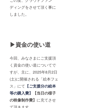
この度、クラウドファン
による
命令・
ディングをさせて頂く事に
処分な
どの不
しました。
可抗力
事由に
より、
リター
ンの履
行やご
返金の
▶資金の使い道
対応が
できか
ねる場
合がご
今回、みなさまにご支援頂
ざいま
す。予
く資金の使い道についてで
めご了
承くだ
すが、主に、2025年8月2日
さい。
(土)に開催される「絵本フェ
ス」にて
【ご支援分の
絵本
等の購入費】
【当日の様子
の映像制作費】
に充てさせ
て頂きます。