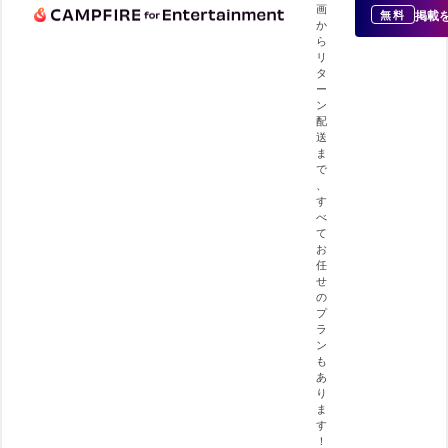
画
掲載
無料
か
ら
リ
タ
ー
ン
配
送
ま
で
、
す
べ
て
お
任
せ
の
プ
ラ
ン
も
あ
り
ま
す
！