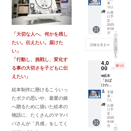
チ」を1
山噴
者：
冊「絵
火、感
10人
本フェ
染症、
お届
ス」で
伝染病
け予
受け取
な
定：
れる■※
2025
ど）、
年08
ご希望
社会的
こ
月
「大切な人へ、何かを残し
の方に
事変
の
リ
は、当
（戦
タ
たい。伝えたい。届けた
ー
日手書
争、暴
ン
詳細を見る
を
きでお
動、内
選
い」
択
名前を
乱、テ
す
る
入れさ
ロな
「行動し、挑戦し、変化す
4,0
せてい
ど）、
残り3
ただき
る事の大切さを子どもに伝
00
争議行
円
ます。※
為（ス
えたい」
■絵本
絵本に
トライ
「おば
は手書
キ、
けの
きで
ロック
絵本制作に懸けるこういっ
パッ
「Than
アウ
支援
チ」を2
k
ト、ボ
者：
たボクの思いや、最愛の娘
冊「絵
you♪」
イコッ
7人
本フェ
の文字
トな
お届
へ贈るために描いた絵本の
ス」で
を入れ
ど）、
け予
受け取
ており
定：
物語に、たくさんのママパ
法令の
れる■※
2025
ます。※
改廃・
年08
ご希望
パさんが「共感」をしてく
郵送で
制定、
こ
月
の方に
のお渡
の
公権力
リ