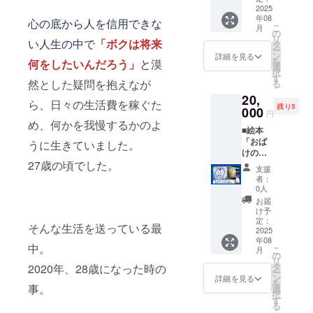
来るこ
しさせ
火、感
■※サイ
2025
手書き
とが難
てくだ
染症、
年08
ズはA4
で
心の底から人を信用できな
しい場
さい。※
伝染病
こ
月
サイズ
「Than
の
合は、
当日受
な
リ
い人生の中で
「ボクは将来
ほどを
k
タ
池本の
け渡し
ど）、
ー
予定し
you♪」
ン
メール
詳細を見る
時、お
社会的
を
何をしたいんだろう」
と
漠
ており
の文字
選
もしく
名前や
事変
択
ます。※
を入れ
す
は
電話番
（戦
然とした疑問を抱えなが
る
ご希望
ており
Instagr
号など
争、暴
20,
の方に
ます。※
amの
を確認
ら、日々の生活費を稼ぐた
動、内
残り5
は、当
000
郵送で
DMにて
させて
円
乱、テ
日手書
のお渡
め、何かを我慢するかのよ
ご連絡
頂きま
ロな
■絵本
きでお
しは受
頂ける
す。※天
ど）、
「おば
名前を
うに生きていました。
け付け
と助か
災地変
争議行
けの
入れさ
ており
りま
（地
為（ス
27歳の頃でした。
パッ
せてい
ませ
す。※8
震、津
支援
トライ
チ」を
ただき
ん。※ど
月2日に
者：
波、洪
キ、
10冊
ます。※
うして
0人
絵本を
水、台
ロック
「絵本
絵の裏
も当日
受け取
お届
風、火
アウ
フェ
には、
会場へ
け予
りに来
山噴
ト、ボ
ス」で
手書き
定：
来るこ
られな
火、感
そんな生活を送っている最
イコッ
受け取
2025
で
とが難
かった
染症、
トな
年08
れる■※
「Than
しい場
方は、
中。
伝染病
ど）、
こ
月
ご希望
k
の
合は、
後日池
な
法令の
リ
の方に
you♪」
タ
2020年、28歳になった時の
池本の
本と会
ど）、
改廃・
ー
は、当
の文字
ン
メール
詳細を見る
うタイ
社会的
制定、
を
日手書
事。
を入れ
選
もしく
ミング
事変
公権力
択
きでお
ており
す
は
にお渡
（戦
による
る
名前を
ます。※
Instagr