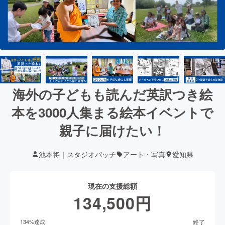
海外の子どもも読んだ英訳つき絵
本を3000人集まる絵本イベントで
親子に届けたい！
池本将｜スタジオパッチ
アート・写真
愛知県
現在の支援総額
134,500
円
終了
134
%達成