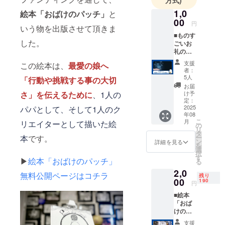
方式)
1,0
絵本「おばけのパッチ」
と
00
円
いう物を出版させて頂きま
■ものす
した。
ごいお
礼の
メッ
支援
この絵本は、
最愛の娘へ
セージ
者：
を受取
5人
「行動や挑戦する事の大切
る■※受
お届
け取っ
さ」を伝えるために
、1人の
け予
たメッ
定：
セージ
2025
パパとして、そして1人のク
年08
の、
こ
月
リエイターとして描いた絵
SNSや
の
リ
ネット
タ
本
です。
ー
等での
ン
詳細を見る
を
拡散は
選
択
ご遠慮
す
▶
絵本「おばけのパッチ」
る
くださ
2,0
い。※天
無料公開ページはコチラ
残り
災地変
00
190
円
（地
■絵本
震、津
「おば
波、洪
けの
水、台
パッ
風、火
支援