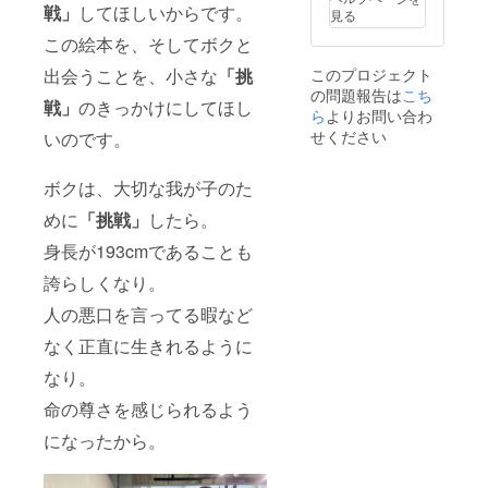
伝染病
細は池
キ、
戦」
してほしいからです。
ねる場
見る
な
本の
ロック
合がご
この絵本を、そしてボクと
ど）、
メール
アウ
ざいま
社会的
もしく
ト、ボ
す。予
出会うことを、小さな
「挑
このプロジェクト
事変
は
イコッ
めご了
の問題報告は
（戦
Instagr
こち
トな
承くだ
戦」
のきっかけにしてほし
争、暴
amの
ど）、
ら
よりお問い合わ
さい。
動、内
DMにて
法令の
せください
いのです。
乱、テ
ご連絡
改廃・
ロな
させて
制定、
ど）、
くださ
公権力
ボクは、大切な我が子のた
争議行
い。※当
による
為（ス
日受け
めに
「挑戦」
したら。
命令・
トライ
渡しの
処分な
身長が193cmであることも
キ、
場合、
どの不
ロック
お名前
可抗力
誇らしくなり。
アウ
や電話
事由に
ト、ボ
番号な
より、
人の悪口を言ってる暇など
イコッ
どを確
リター
トな
認させ
ンの履
なく正直に生きれるように
ど）、
て頂き
行やご
法令の
ます。※
なり。
返金の
改廃・
天災地
対応が
命の尊さを感じられるよう
制定、
変（地
できか
公権力
震、津
ねる場
になったから。
による
波、洪
合がご
命令・
水、台
ざいま
処分な
風、火
す。予