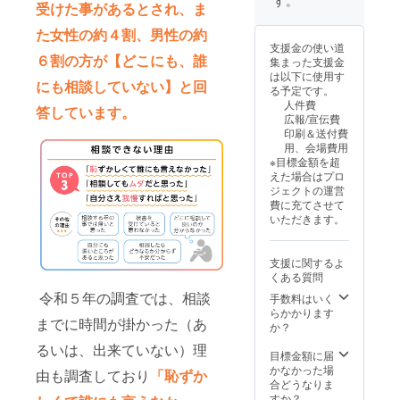
受けた事があるとされ、ま
メール
合、備
わせの
をお送
考欄に
上実施
た女性の約４割、男性の約
りしま
記載頂
致しま
支援金の使い道
す） ※
いて構
す） ②
６割の方が【どこにも、誰
集まった支援金
質問
いませ
クラ
は以下に使用す
は、支
ん。
ファン
にも相談していない】と回
る予定です。
援時の
終了後
人件費
「備考
に代表
答しています。
広報/宣伝費
欄」に
からの
印刷＆送付費
ご記入
お礼
用、会場費用
くださ
メール
※目標金額を超
い。申
をお送
えた場合はプロ
込み時
りしま
ジェクトの運営
に質問
す ※
費に充てさせて
が思い
代表は
いただきます。
浮かば
東京か
ない場
ら出発
合は
致しま
支援に関するよ
「な
す。関
くある質問
し」と
東圏以
ご記入
外の場
令和５年の調査では、相談
手数料はいく
くださ
合、宿
らかかります
までに時間が掛かった（あ
い。
泊費と
か？
メール
交通費
るいは、出来ていない）理
にて
を別途
目標金額に届
zoomの
実費で
かなかった場
由も調査しており
「恥ずか
URL等
請求さ
合どうなりま
をお送
せてい
すか？