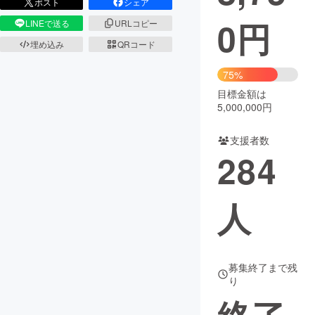
ポスト
シェア
0
円
LINEで送る
URLコピー
まちづくり・地域活性化
埋め込み
QRコード
CAMPFIRE for Social Good
CAMPFIRE Creation
75%
CAMPFIREふるさと納税
machi-ya
コミュニティ
目標金額は
5,000,000円
支援者数
284
人
募集終了まで残
り