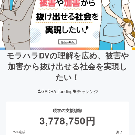
モラハラDVの理解を広め、被害や
加害から抜け出せる社会を実現し
たい！
GADHA_funding
チャレンジ
現在の支援総額
3,778,750
円
終了
75
%達成