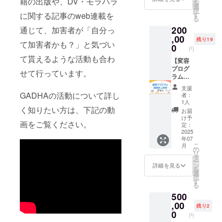
籍の出版や、DV・モラハラ
を
とな
ターン
他 匿
選
ださ
択
り、顔
の金額
名希望
す
に関する記事のweb連載を
い。よ
る
出し無
では支
○○名
り大き
200
しを推
援し足
通じて、加害者が「自分っ
様」の
く掲載
奨、耳
りな
,00
形で掲
される
残り19
て加害者かも？」と気づい
だけの
い」と
載致し
0
上位プ
円
参加も
いう方
ます。
ランも
て貰えるような活動も合わ
OKで
向けの
【変容
公序良
御座い
す。イ
プラン
プログ
俗に反
ます。
せて行っています。
ベント
です。
ラム説
するも
中に質
クラ
明会ご
の等を
支援
問が出
ファン
招待プ
ご記入
GADHAの活動について詳し
者：
来る
終了後
ラン】
頂いた
1人
URLも
に代表
①2025
く知りたい方は、下記の動
場合、
お届
ご用意
からの
年7月27
掲載す
け予
画をご覧ください。
致しま
お礼
日14:00
ること
定：
す。 ②
メール
～16:00
2025
が出来
年07
クラ
をお送
にzoom
ませ
こ
月
ファン
りしま
で行う
ん。 ※
の
リ
終了後
す。
「変容
文字で
タ
ー
に代表
※「お礼
プログ
の掲載
ン
詳細を見る
を
からの
のメー
ラム説
となり
選
択
お礼
ルプラ
明会」
ます。
す
る
メール
ン」と
にご招
支援
500
をお送
同リ
待しま
時、必
りしま
ターン
す。
,00
ず備考
残り2
す ※質
となり
GADHA
欄に希
0
円
問は、
ます。
が実際
望され