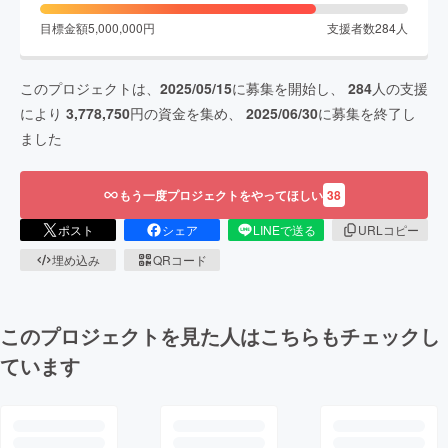
目標金額
5,000,000
円
支援者数
284
人
このプロジェクトは、
2025/05/15
に募集を開始し、
284
人の支援
により
3,778,750
円の資金を集め、
2025/06/30
に募集を終了し
ました
もう一度プロジェクトをやってほしい
38
ポスト
シェア
LINEで送る
URLコピー
埋め込み
QRコード
このプロジェクトを見た人はこちらもチェックし
ています