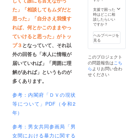
しくて誰にも言えなかっ
りし、
ただき
当日ご
ます。
た」「相談してもムダだと
支援で困った
参加の
宿泊先
時はどこに相
思った」「自分さえ我慢す
流れと
はそち
談したらいい
なりま
らの指
ですか？
れば、何とかこのままやっ
す。当
定に従
日来れ
いま
ヘルプページを
ていけると思った」がトッ
ない場
す。会
見る
合の振
場の用
プ３
となっていて、それ以
替は御
意、及
座いま
び費用
外の回答も「本人に情報が
このプロジェクト
せん。
は支援
の問題報告は
開催
者様負
こち
届いていれば」「周囲に理
後、プ
担とな
ら
よりお問い合わ
解があれば」というものが
ラン支
りま
せください
援者様
す。 ※
多くあります。
には動
ご支援
画の
時点で
アーカ
具体的
参考：内閣府「ＤＶの現状
イブ
な日程
URLも
等の希
等について」PDF（令和2
お送り
望内容
しま
や、開
年）
す。 ※
催する
今後、
都道府
参考：男女共同参画局「男
クラ
県につ
ファン
いての
女間における暴力に関する
とは別
情報が