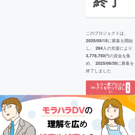
終了
このプロジェクトは、
2025/05/15
に募集を開始
し、
284
人の支援により
3,778,750
円の資金を集
め、
2025/06/30
に募集を
終了しました
もう一度プロジェ
3
クトをやってほし
8
い