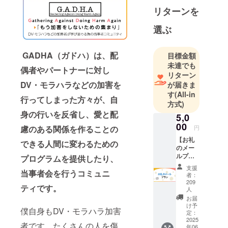
者団体の運
リターンを
営をはじめ
選ぶ
とした活動
を行ってい
ます。
GADHA（ガドハ）は、配
目標金額
未達でも
偶者やパートナーに対し
リターン
【運営当事
DV・モラハラなどの加害を
が届きま
者会：
す
(All-in
GADHA（ガ
行ってしまった方々が、自
方式)
ドハ）/
身の行いを反省し、愛と配
5,0
CoNeCa（コ
00
円
慮のある関係を作ることの
ネカ）/
【お礼
PaToCa（パ
できる人間に変わるための
のメー
トカ）】
ルプラ
プログラムを提供したり、
ン】 ク
支援
ラファ
当事者会を行うコミュニ
者：
ン終了
209
ティです。
後に代
人
表から
お届
のお礼
け予
僕自身もDV・モラハラ加害
メール
定：
2025
をお送
者です。たくさんの人を傷
年06