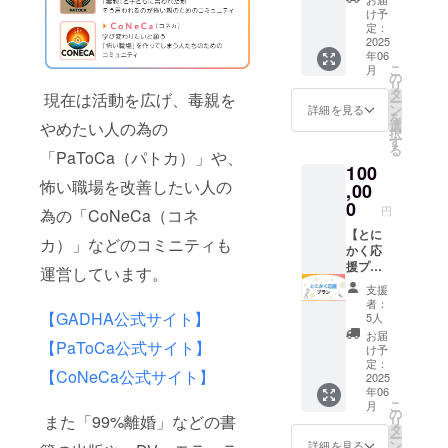
日
体名な
様」の
け予
14:00〜
ど。本
定：
形で掲
15:30に
2025
名であ
載致し
年06
zoomで
る必要
ます。
こ
月
行う
はあり
の
公序良
リ
「クラ
ませ
タ
俗に反
現在は活動を広げ、毒親を
ー
ファン
ん。 ②
ン
するも
詳細を見る
を
ありが
クラ
選
の等を
やめたい人の為の
択
とう
ファン
す
ご記入
る
会」に
「PaToCa（パトカ）」や、
終了後
頂いた
100
ご招待
に代表
場合、
怖い職場を改善したい人の
しま
,00
からの
掲載す
す。当
お礼
0
ること
円
為の「CoNeCa（コネ
日はク
メール
が出来
ラファ
【とに
をお送
ませ
カ）」などのコミニティも
ンや
かく応
りしま
ん。 ※
GADHA
援プラ
す ※お
文字で
運営しています。
に纏わ
ン】
名前の
の掲載
支援
るトー
「見返
掲載を
となり
者：
クをし
りはい
希望さ
【GADHA公式サイト】
ます。
5人
なが
らない
れない
支援
お届
【PaToCa公式サイト】
ら、質
からと
場合は
時、必
け予
問に答
にかく
「匿名
定：
ず備考
【CoNeCa公式サイト】
えま
応援さ
2025
希望」
欄に希
年06
す。支
せて欲
とご記
望され
こ
月
援者様
しい」
入くだ
の
るお名
また「99%離婚」などの書
リ
はマイ
「欲し
さい。
タ
前をご
ー
クOFF
いリ
「その
ン
記入く
詳細を見る