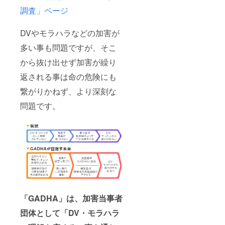
の機会
ある場
調査」ページ
に同様
合、備
の説明
考欄に
会を行
記載頂
DVやモラハラなどの加害が
う可能
いて構
性が御
いませ
多い事も問題ですが、そこ
座いま
ん。
から抜け出せず加害が繰り
す。当
日の動
返される事は命の危険にも
画は、
運営上
繋がりかねず、より深刻な
必要と
判断し
問題です。
た場合
2026年
以降に
外部に
て公開
する可
能性が
御座い
ます。
「GADHA」は、加害当事者
団体として「DV・モラハラ