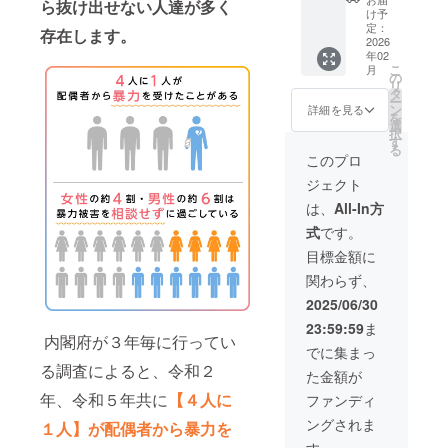
ら抜け出せない人達が多く
をお送
無しを
時間と
の中川
け予
りし、
推奨、
なりま
が2025
定：
存在します。
当日ご
耳だけ
す。
年8月～
2026
年02
参加の
の参加
（日時
2026年
こ
月
流れと
もOKで
は日程
2月の間
の
リ
なりま
す。イ
調整で
でオフ
タ
ー
す。支
ベント
すり合
ライン
ン
詳細を見る
を
援者様
中に質
わせの
（現
選
択
の他
問が出
上実施
地）に
す
る
に、代
来る
致しま
てモラ
このプロ
表の中
URLを
す） ②
ハラに
ジェクト
川と運
用意
クラ
ついて
営及び
し、お
ファン
の講演
は、
All-In方
協力し
申込み
終了後
を実施
式
です。
て頂い
時に頂
に代表
させて
た一部
いた質
からの
頂きま
目標金額に
のメン
問にも
お礼
す。1つ
関わらず、
バーが
可能な
メール
のご支
参加し
範囲で
をお送
援につ
2025/06/30
ます。
お答え
りしま
き1
23:59:59
ま
しま
す ※ご
回/1~2
内閣府が３年毎に行ってい
す。 ②
支援時
時間と
でに集まっ
クラ
点で具
なりま
る調査によると、令和２
た金額が
ファン
体的な
す。
終了後
日程等
（日時
年、令和５年共に
【４人に
ファンディ
に代表
の希望
は日程
ングされま
からの
内容が
調整で
１人】が配偶者から暴力を
お礼
ある場
すり合
す。