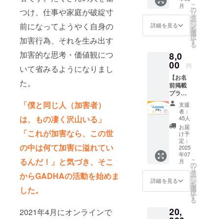
りしま
こ
月
す。 ※
の
つけ、仕事や家庭が破綻寸
リ
他のプ
タ
ー
ランで
ン
前になってようやく自身の
詳細を見る
を
も同内
選
択
加害行為、それを生み出す
容が付
す
る
帯しま
加害的な思考・価値観につ
8,0
す。複
00
数ご支
円
いて省みるようになりまし
援頂い
【お名
た場合
た。
前掲載
でも内
プラ
容は変
ン】
わりま
「僕と同じ人（加害者）
支援
①TRIN
せん
者：
ホーム
は、もの凄く沢山いる」
45人
ページ
お届
にクラ
「これが加害なら、この世
け予
ファン
定：
の中は何て加害に溢れてい
応援者
2025
年07
として
るんだ！」と気づき、そこ
こ
月
お名前
の
リ
を掲載
タ
からGADHAの活動を始めま
ー
しま
ン
詳細を見る
を
す。個
選
した。
択
人名/団
す
る
体名な
20,
ど。本
2021年4月にオンラインで
名であ