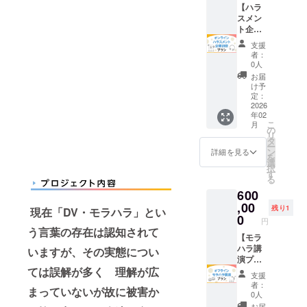
支援時
同プラ
に行っ
【ハラ
るお名
の「備
ンに金
ている
スメン
前をご
考欄」
額を上
有償プ
ト企業
記入く
にご記
乗せし
ログラ
研修プ
ださ
支援
入くだ
た場合
ムの流
ラン
い。
者：
さい。
と内容
れと
（オン
0人
申込み
は変わ
「プロ
ライ
お届
時に質
りませ
グラム
ン）】
け予
問が思
ん。
の過程
①代表
定：
い浮か
で加害
の中川
2026
年02
ばない
者がど
が2025
こ
月
場合は
のよう
年8月～
の
リ
「な
な反応
2026年
タ
ー
し」と
を示
2月の間
ン
詳細を見る
を
ご記入
し、変
で
選
択
くださ
容して
「zoom
す
る
い。当
いくの
」にて
600
日来れ
か」を
ハラス
ない場
代表の
メント
,00
残り1
現在「DV・モラハラ」とい
合で
中川が
研修を
0
円
も、振
説明し
実施さ
う言葉の存在は認知されて
替は御
ます。
せて頂
【モラ
座いま
支援者
きま
ハラ講
いますが、その実態につい
せん。
様はマ
す。1つ
演プラ
メール
イク
のご支
ン（オ
ては誤解が多く 理解が広
支援
にて
OFFと
援につ
フライ
者：
まっていないが故に被害か
zoomの
なり、
き1
ン）】
0人
URL等
顔出し
回/1~2
①代表
お届