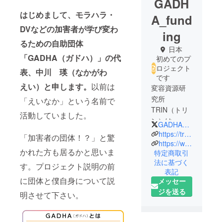
GADH
はじめまして、モラハラ・
A_fund
DVなどの加害者が学び変わ
ing
るための自助団体
日本
「GADHA（ガドハ）」の代
初めてのプ
ロジェクト
表、中川 瑛（なかがわ
です
えい）と申します。
以前は
変容資源研
究所
「えいなか」という名前で
TRIN（トリ
活動していました。
ン）は、人
GADHA_JP
も社会も学
https://trin.jp/
「加害者の団体！？」と驚
び変わると
https://www.gadha.jp/
かれた方も居るかと思いま
特定商取引
信じられる
法に基づく
世界を目指
す。プロジェクト説明の前
表記
し、変容資
に団体と僕自身について説
メッセー
源を研究実
ジを送る
明させて下さい。
装する組織
です。自助
団体・当事