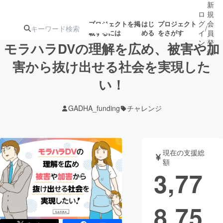
新
ロ
規
グ
会
プロジェクトを掲
はじ
プロジェクト
/
載するには
める
をさがす
イ
員
ン
登
モラハラDVの理解を広め、被害や加
録
害から抜け出せる社会を実現した
い！
人気のプロ
注目のリ
注目の新着プロ
募集終了が近いプ
もうすぐ公開
ジェクト
ターン
ジェクト
ロジェクト
されます
GADHA_funding
チャレンジ
アート・写真
音楽
現在の支援総
テクノロジー・ガジェット
ゲーム・サ
額
3,77
映像・映画
書籍・雑誌
8,75
ビジネス・起業
チャレンジ