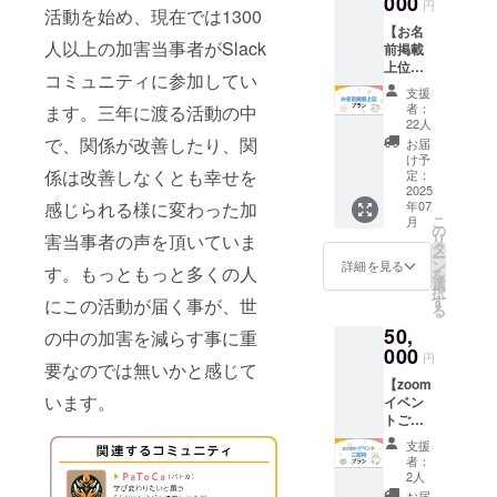
000
円
活動を始め、現在では1300
る必要
【お名
はあり
人以上の加害当事者がSlack
前掲載
ませ
上位プ
ん。 ②
コミュニティに参加してい
ラン】
クラ
支援
①TRIN
ファン
者：
ます。三年に渡る活動の中
ホーム
終了後
22人
ページ
に代表
で、関係が改善したり、関
お届
にクラ
からの
け予
ファン
係は改善しなくとも幸せを
お礼
定：
応援者
2025
メール
年07
感じられる様に変わった加
として
をお送
こ
月
お名前
りしま
の
リ
害当事者の声を頂いていま
を掲載
す ※お
タ
ー
しま
名前の
ン
詳細を見る
す。もっともっと多くの人
を
す。
掲載を
選
択
「お名
希望さ
す
にこの活動が届く事が、世
る
前掲載
れない
50,
プラ
場合は
の中の加害を減らす事に重
ン」と
000
「匿名
円
要なのでは無いかと感じて
は別枠
希望」
【zoom
で、よ
とご記
います。
イベン
り目立
入くだ
トご招
つ形で
さい。
待プラ
掲載致
「その
支援
ン】
しま
他 匿
者：
①2025
す。個
名希望
2人
年7月6
人名/団
○○名
お届