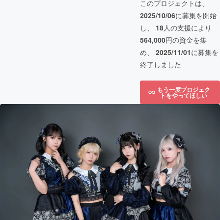
このプロジェクトは、
2025/10/06
に募集を開始
し、
18
人の支援により
564,000
円の資金を集
め、
2025/11/01
に募集を
終了しました
もう一度プロジェク
トをやってほしい