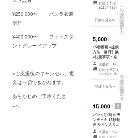
方法：当日引換
お届け予定：
※注意事項：返品
こ
2025年12月
の
交換はできませ
リ
¥250,000〜 バスラ衣装
タ
ん。 ※備考欄に
ー
ン
ニックネームの
詳細を見る
制作
を
選
記載をお願いい
択
す
たします。
る
¥400,000〜 フォトスタ
5,000
円
ンドグレードアップ
15秒動画 ※提供
方法：当日引換
※注意事項：返品
交換はできませ
支援者：1人
ん。 ※備考欄に
お届け予定：
ニックネームの
※ご支援後のキャンセル、返
こ
2025年12月
の
記載をお願いい
リ
タ
金は一切できかねます。
たします。
ー
ン
詳細を見る
を
選
択
あらかじめご了承くださ
す
る
い。
15,000
円
パック① 写メ ラ
ンチェキ 15秒動
画 サイン入りT
シャツ カラー :
支援者：5人
白 サイズ : XLの
お届け予定：