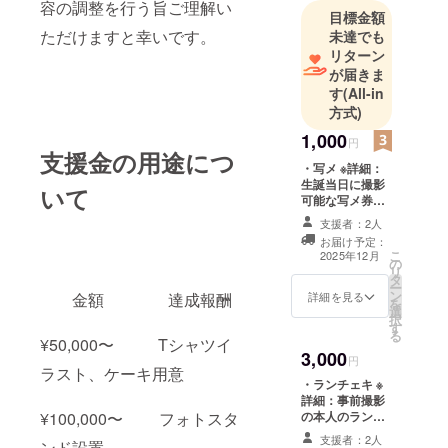
容の調整を行う旨ご理解い
目標金額
ただけますと幸いです。
未達でも
リターン
が届きま
す
(All-in
方式)
1,000
円
支援金の用途につ
・写メ ※詳細：
生誕当日に撮影
いて
可能な写メ券に
なります。 ※提
支援者：2人
供方法：当日引
お届け予定：
き換え
こ
2025年12月
の
リ
タ
ー
ン
詳細を見る
金額 達成報酬
を
選
択
す
る
¥50,000〜 Tシャツイ
3,000
円
ラスト、ケーキ用意
・ランチェキ ※
詳細：事前撮影
¥100,000〜 フォトスタ
の本人のランダ
ムチェキ ※提供
支援者：2人
ンド設置