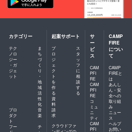
カテゴリー
起案サポート
サ
CAMP
ー
FIRE
テク
ま
プ
ス
ビ
につい
ノロ
ち
ロ
タ
ス
て
ジー
づ
ジ
ッ
・ガ
く
ェ
フ
CAM
CAMP
ジェ
り
ク
に
PFI
FIREと
ット
・
ト
相
RE
は
地
を
談
CAM
あんし
域
作
す
PFI
ん・安
活
る
る
RE
全への
性
資
コ
取り組
化
料
ミュ
み
プロ
音
請
ニ
ニュー
ダク
楽
求
ティ
ス
ト
CAM
ヘルプ
クラウドファ
フー
チ
PFI
お問い
ンディングの
ド・
ャ