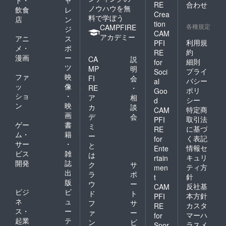
RE
合わせ
ノウハウを無
飲食
レ
Crea
料で学ぼう
店
ン
tion
各種規定
CAMPFIRE
ジ
CAM
アカデミー
アニ
ス
利用規
PFI
メ・
ポ
約
RE
漫画
ー
CA
説
細則
for
ツ
MP
明
プライ
Soci
ファ
映
FI
会
バシー
al
ッ
像
RE
・
ポリ
Goo
ショ
・
ア
相
シー
d
ン
映
カ
談
特定商
CAM
画
デ
会
取引法
PFI
ゲー
書
ミ
に基づ
RE
ム・
籍
ー
く表記
for
サー
・
と
情報セ
Ente
ビス
雑
は
キュリ
rtain
開発
誌
ク
サ
ティ方
men
出
ラ
ポ
針
t
版
ウ
ー
反社基
CAM
ビジ
ビ
ド
ト
本方針
PFI
ネ
ュ
フ
サ
カスタ
RE
ス・
ー
ァ
ー
マーハ
for
起業
テ
ン
ビ
ラスメ
Spor