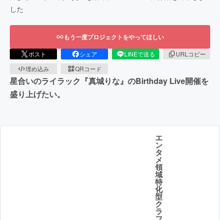
した
もう一度プロジェクトをやってほしい
ポスト
シェア
LINEで送る
URLコピー
埋め込み
QRコード
星合いのライラック『真城りな』のBirthday Live開催を
盛り上げたい。
エ
ン
タ
メ
領
域
特
化
型
ク
ラ
フ