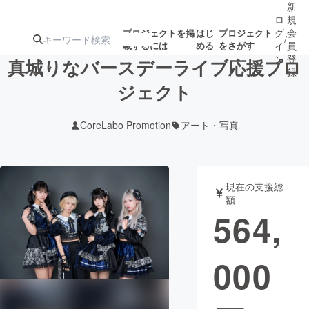
新
ロ
規
グ
会
プロジェクトを掲
はじ
プロジェクト
/
載するには
める
をさがす
イ
員
ン
登
真城りなバースデーライブ応援プロ
録
ジェクト
人気のプロ
注目のリ
注目の新着プロ
募集終了が近いプ
もうすぐ公開
CoreLabo Promotion
アート・写真
ジェクト
ターン
ジェクト
ロジェクト
されます
アート・写真
音楽
現在の支援総
額
564,
テクノロジー・ガジェット
ゲーム・サ
000
映像・映画
書籍・雑誌
ビジネス・起業
チャレンジ