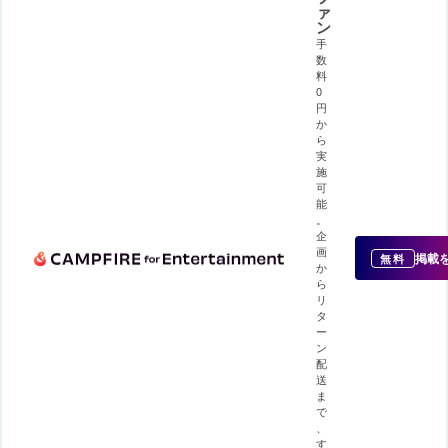
ァ
ン
手
数
料
0
円
か
ら
実
施
可
能
。
企
画
掲載
無料
か
ら
リ
タ
ー
ン
配
送
ま
で
、
す