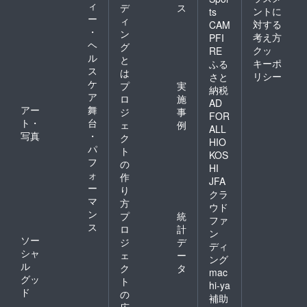
ィ
デ
ス
ントに
ts
ー
ィ
対する
CAM
・
ン
考え方
PFI
ヘ
グ
クッ
RE
ル
と
キーポ
ふる
ス
は
リシー
さと
ケ
プ
実
納税
ア
ロ
施
AD
アー
舞
ジ
事
FOR
ト・
台
ェ
例
ALL
写真
・
ク
HIO
パ
ト
KOS
フ
の
HI
ォ
作
JFA
ー
り
クラ
マ
方
ウド
ン
プ
統
ファ
ス
ロ
計
ン
ソー
ジ
デ
ディ
シャ
ェ
ー
ング
ル
ク
タ
mac
グッ
ト
hi-ya
ド
の
補助
広