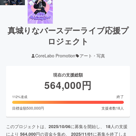
真城りなバースデーライブ応援プ
ロジェクト
CoreLabo Promotion
アート・写真
現在の支援総額
564,000
円
終了
112
%達成
目標金額
500,000
円
支援者数
18
人
このプロジェクトは、
2025/10/06
に募集を開始し、
18
人の支援
により
564,000
円の資金を集め、
2025/11/01
に募集を終了しま