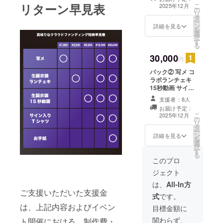
み ※提供方法：
リターン早見表
こ
2025年12月
の
当日引き換えも
リ
タ
しくはTシャツ郵
ー
ン
送 ※注意事項：
詳細を見る
を
選
返品交換はでき
択
す
ません。 ※備考
る
欄にニックネー
30,000
ムの記載をお願
円
いいたします。
パック② 写メ コ
ラボランチェキ
15秒動画 サイン
入りTシャツ カ
支援者：8人
ラー : 白 サイズ
お届け予定：
: XLのみ お手紙
こ
2025年12月
の
※提供方法：当日
リ
タ
引き換えもしく
ー
ン
はTシャツ郵送 ※
詳細を見る
を
選
注意事項：返品
択
す
交換はできませ
る
ん。 ※備考欄に
このプロ
ニックネームの
ジェクト
記載をお願いい
たします。
は、
All-In方
ご支援いただいた支援金
式
です。
は、上記内容およびイベン
目標金額に
関わらず、
ト開催における、制作費・