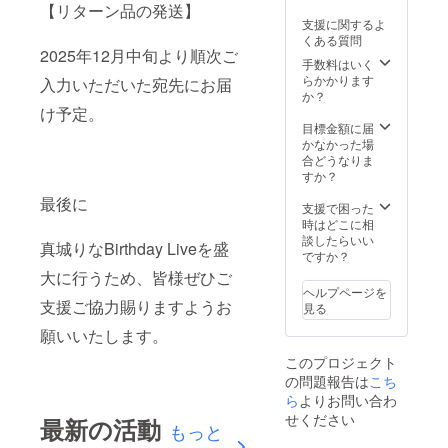
【リターン品の発送】
支援に関するよ
くある質問
2025年12月中旬より順次ご
手数料はいく
らかかります
入力いただいた宛先にお届
か？
け予定。
目標金額に届
かなかった場
合どうなりま
すか？
最後に
支援で困った
時はどこに相
談したらいい
真城りなBirthday Liveを盛
ですか？
大に行うため、皆様ぜひご
ヘルプページを
支援ご協力賜りますようお
見る
願いいたします。
このプロジェクト
の問題報告は
こち
ら
よりお問い合わ
せください
最新の活動
もっと