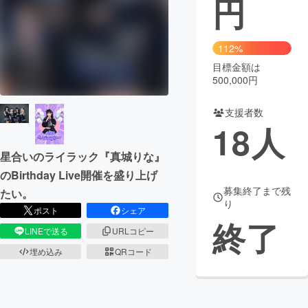
円
まちづくり・地域活性化
112%
目標金額は
CAMPFIRE for Social Good
CAMPFIRE Creation
500,000円
CAMPFIREふるさと納税
machi-ya
コミュニティ
支援者数
18
人
星合いのライラック『真城りな』
のBirthday Live開催を盛り上げ
募集終了まで残
たい。
り
ポスト
シェア
終了
LINEで送る
URLコピー
埋め込み
QRコード