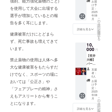
い。 ​ ​ ​ ​
(Google
強剤、能力強化薬物のこと)
さい。
くださ
お届
迷惑行
責任を
ケット
能です
会場内
Meet) ●
※このリ
け予
い。購
為を確
負いま
が必要
を使用して大会に出場する
が、三
でのお
お礼の
ターン
定：
入後の
認した
せん。 ​
となり
脚を使
願い ・​​
メッ
2025
は3000
変更・
場合
・指定
選手が増加しているとの報
ます。
用して
年08
ホール
セージ
円のリ
払い戻
は、入
エリア
こ
・3歳以
月
の撮影
内での
●相樂翔
ターン
の
し等は
告を多く耳にします。
場をお
ごと
リ
下の場
はご遠
飲食は
のオン
と同じ
タ
一切で
断りす
に、リ
ー
合は、
慮くだ
禁止と
ライン
内容に
ン
詳細を見る
きませ
ること
ストバ
を
保護者
さい。
させて
お悩み
なりま
選
健康被害だけにとどまら
ん。 ・
があり
ンドを
択
様と同
・一眼
いただ
相談60
す。
す
劇場内
ます。
配布し
る
席で観
レフで
きま
分
ず、死亡事故も増えてきて
で係員
・劇場
ますの
戦が可
の撮影
10,
す。ゴ
(Google
の指示
内で係
で、終
能で
をされ
います。
ミは必
Meet)
000
及び注
円
員の指
演まで
す。 ​ ​ ​ ​
る場合
ずお持
●Googl
意事項
示や注
必ず身
撮影に
は必ず
【笠井
ち帰り
e Meet
に従わ
意事項
につけ
禁止薬物の使用は人体へ多
ついて
撮影申
大輔】
くださ
を使用
ない場
に従わ
てくだ
・スマ
請をご
パーソ
い。 ・
してト
合や他
ず生じ
大な健康被害をもたらすだ
さい。
ホ、デ
提出く
ナルト
携帯電
レーニ
のお客
支援
た事故
・4歳以
ジタル
ださ
レーニ
話はマ
ングや
者：
けでなく、スポーツの場に
様への
などに
上はチ
カメラ
い。 ​ ​ ​ ​
ング60
ナー
体づく
0人
迷惑行
ついて
ケット
での撮
会場内
分 ●お
モード
りに関
おいては「公正さ」や
お届
為を確
は一切
が必要
影は可
でのお
礼の
に設定
する相
け予
認した
責任を
となり
能です
願い ・​​
メッ
「フェアプレーの精神」さ
の上、
談がで
定：
場合
負いま
ます。
が、三
ホール
セージ
2025
通話は
きます
は、入
せん。 ​
・3歳以
脚を使
年08
えもアスリートから奪うこ
内での
●笠井大
ご遠慮
場所：
場をお
・指定
こ
下の場
月
用して
飲食は
輔の
くださ
Google
の
断りす
エリア
リ
とになります。
合は、
の撮影
禁止と
パーソ
い。 ​ ​そ
Meet 期
タ
ること
ごと
ー
保護者
はご遠
させて
ナルト
の他 ・
限：発
ン
詳細を見る
があり
に、リ
を
様と同
慮くだ
いただ
レーニ