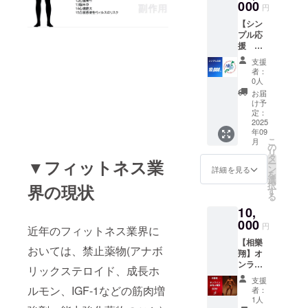
能で
石店 期
000
定エリ
・チ
及び注
円
員の指
演まで
す。 ​ ​ ​ ​
限：発
ア内で
ケット
意事項
示や注
必ず身
撮影に
【シン
行日か
は自由
購入時
に従わ
意事項
につけ
ついて
プル応
ら6ヶ月
席と
には必
ない場
に従わ
てくだ
・スマ
援
以内 予
なって
ず日時
合や他
ず生じ
さい。
ホ、デ
10,000
約：イ
おりま
と座席
のお客
支援
た事故
・4歳以
ジタル
円】 全
ンスタ
す。座
をご確
者：
様への
などに
上はチ
カメラ
日本大
グラム
席数に
0人
認の上
迷惑行
ついて
ケット
での撮
会終了
DM ※イ
は限り
お求め
お届
為を確
は一切
が必要
影は可
後(9/14
ンスタ
がござ
け予
くださ
認した
責任を
となり
能です
以降)
グラム
定：
います
い。購
場合
負いま
ます。
が、三
に、大
2025
より日
ので、
入後の
は、入
せん。 ​
・3歳以
脚を使
年09
会写真
程の調
荷物を
変更・
場をお
・指定
こ
下の場
月
用して
付きの
整をお
の
置いて
払い戻
断りす
エリア
リ
合は、
の撮影
お礼
願いし
タ
の座席
し等は
ること
▼フィットネス業
ごと
ー
保護者
はご遠
メッ
ます
ン
の確保
詳細を見る
一切で
があり
に、リ
を
様と同
慮くだ
セージ
(https://
選
はご遠
きませ
ます。
ストバ
択
席で観
界の現状
さい。
をメー
www.in
す
慮くだ
ん。 ・
・劇場
ンドを
る
戦が可
・一眼
ルにて
stagra
さい。
劇場内
内で係
配布し
能で
レフで
10,
送りま
m.com/
・チ
で係員
員の指
ますの
す。 ​ ​ ​ ​
の撮影
す。 な
000
akn_tr3
ケット
の指示
円
示や注
で、終
近年のフィットネス業界に
撮影に
をされ
お、内
07?
購入時
及び注
意事項
演まで
ついて
る場合
【相樂
容は全
igsh=M
には必
意事項
おいては、禁止薬物(アナボ
に従わ
必ず身
・スマ
は必ず
翔】オ
員共通
W1oan
ず日時
に従わ
ず生じ
につけ
ホ、デ
撮影申
ンライ
となり
pwcG9z
と座席
リックステロイド、成長ホ
ない場
た事故
てくだ
ジタル
請をご
ンお悩
ますの
eXdrZA
をご確
合や他
支援
などに
さい。
カメラ
提出く
み相談
でご了
ルモン、IGF-1などの筋肉増
==)
認の上
者：
のお客
ついて
・4歳以
での撮
ださ
60分
承くだ
1人
お求め
様への
は一切
上はチ
影は可