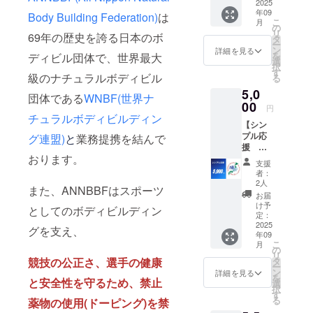
に、大
2025
年09
会写真
Body Building Federation)
は
こ
月
付きの
の
リ
69年の歴史を誇る日本のボ
お礼
タ
ー
メッ
ン
詳細を見る
を
ディビル団体で、世界最大
セージ
選
択
をメー
す
級のナチュラルボディビル
る
ルにて
5,0
送りま
団体である
WNBF(世界ナ
す。 な
00
円
お、内
チュラルボディビルディン
【シン
容は全
プル応
員共通
グ連盟)
と
業務提携を結んで
援
となり
おります。
5,000
ますの
支援
円】 全
でご了
者：
日本大
承くだ
2人
また、ANNBBFはスポーツ
会終了
さい。
お届
後(9/14
け予
としてのボディビルディン
以降)
定：
に、大
2025
グを支え、
年09
会写真
こ
月
付きの
の
リ
お礼
タ
競技の公正さ、選手の健康
ー
メッ
ン
詳細を見る
を
セージ
と安全性を守るため、禁止
選
択
をメー
す
る
薬物の使用(ドーピング)を禁
ルにて