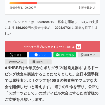
目標金額
1,100,000
円
支援者数
24
人
このプロジェクトは、
2025/05/19
に募集を開始し、
24
人の支援
により
356,900
円の資金を集め、
2025/07/21
に募集を終了しま
した
もう一度プロジェクトをやってほしい
13
ポスト
シェア
LINEで送る
URLコピー
埋め込み
QRコード
ANNBBFは今年度からポリグラフ(嘘発見器)によるドー
ピング検査を実施することになりました。全日本選手権
では尿検査とポリグラフを100％の検査率でフェアな大
会を開催したいと考えます。 選手の生命を守り、公正な
「スポーツとして」のボディビル大会にするため皆様の
ご支援をお願いします。