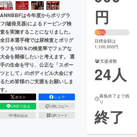
円
まちづくり・地域活性化
ANNBBFは今年度からポリグラ
フ(嘘発見器)によるドーピング検
CAMPFIRE for Social Good
CAMPFIRE Creation
査を実施することになりました。
32%
CAMPFIREふるさと納税
machi-ya
コミュニティ
全日本選手権では尿検査とポリグ
目標金額は
1,100,000円
ラフを100％の検査率でフェアな
大会を開催したいと考えます。 選
支援者数
手の生命を守り、公正な「スポー
24
人
ツとして」のボディビル大会にす
るため皆様のご支援をお願いしま
す。
募集終了まで残
ポスト
シェア
り
LINEで送る
URLコピー
終了
埋め込み
QRコード