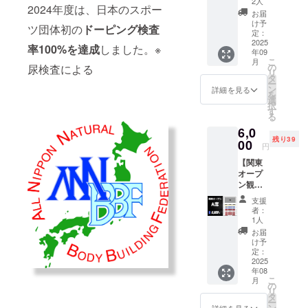
（土） ​
2人
2024年度は、日本のスポー
ケットB
※数に限
お届
席】 イ
りがご
け予
ツ団体初の
ドーピング検査
ベント
ざいま
定：
日時
2025
す。無
率100%を達成
しました。※
年09
2025年
くなり
こ
月
9月14日
次第、
の
尿検査による
リ
（日）
販売終
タ
ー
​ 会場
了とさ
ン
詳細を見る
を
神戸
せてい
選
択
ポート
ただき
す
る
オアシ
ます。 ​​
6,0
ス ​ 販売
注意事
残り39
期間
00
項 ・指
円
2025年
定エリ
【関東
4月1日
ア内で
オープ
（火）
は自由
ン観戦
〜9月14
席と
チケッ
日
なって
支援
トA席】
（土） ​
おりま
者：
イベン
※数に限
す。座
1人
ト日時
りがご
席数に
お届
2025年
ざいま
は限り
け予
8月10日
す。無
定：
がござ
（日）
2025
くなり
います
年08
​ 会場
次第、
ので、
こ
月
横須賀
販売終
の
荷物を
リ
芸術劇
了とさ
タ
置いて
ー
場（ヨ
せてい
ン
詳細を見る