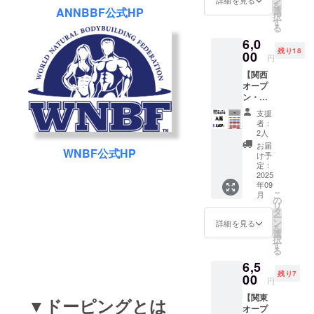
の座席
を
コスカ
ただき
ANNBBF公式HP
選
の確保
択
ベイサ
ます。 ​​
す
はご遠
る
イドポ
注意事
慮くだ
6,0
ケッ
項 ・指
さい。
残り18
ト） ​ 販
00
定エリ
・チ
円
売期間
ア内で
ケット
【関西
2025年
は自由
購入時
オープ
4月1日
席と
には必
ン・全
（火）
なって
ず日時
日本選
〜8月9
おりま
と座席
支援
手権観
日
す。座
をご確
者：
戦チ
（土） ​
席数に
2人
認の上
ケットA
※数に限
は限り
お求め
お届
WNBF公式HP
席】 イ
りがご
がござ
け予
くださ
ベント
ざいま
定：
います
い。購
日時
2025
す。無
ので、
入後の
年09
2025年
くなり
荷物を
変更・
こ
月
9月14日
次第、
の
置いて
払い戻
リ
（日）
販売終
タ
の座席
し等は
ー
​ 会場
了とさ
ン
の確保
詳細を見る
一切で
を
神戸
せてい
選
はご遠
きませ
択
ポート
ただき
す
慮くだ
ん。 ・
る
オアシ
ます。 ​​
さい。
劇場内
6,5
ス ​ 販売
注意事
・チ
で係員
残り7
期間
00
項 ・指
ケット
の指示
円
2025年
定エリ
購入時
及び注
【関東
4月1日
▼ドーピングとは
ア内で
には必
意事項
オープ
（火）
は自由
ず日時