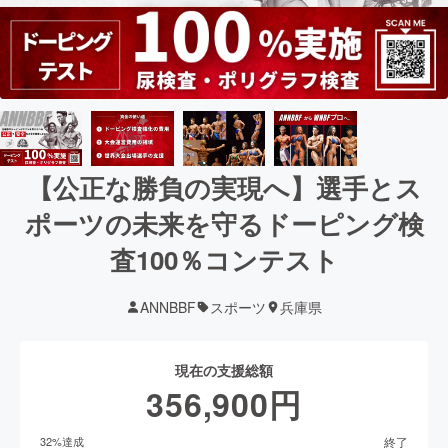
【公正な勝負の実現へ】選手とス
ポーツの未来を守るドーピング検
査100％コンテスト
ANNBBF
スポーツ
兵庫県
現在の支援総額
356,900
円
終了
32
%達成