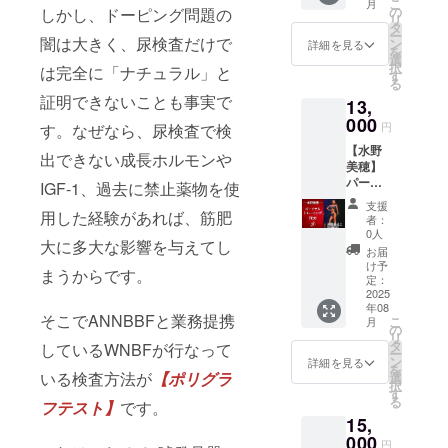
こ
月
の撮影
内での
●水野美
い。 ​ ​そ
グラム
の
しかし、ドーピング問題の
中断さ
リ
はご遠
飲食は
穂の
の他 ・
DM ※イ
タ
せてい
ー
慮くだ
禁止と
パーソ
闇は大きく、尿検査だけで
地震ま
ンスタ
ン
ただき
詳細を見る
を
さい。
させて
ナルト
たは災
グラム
選
ます。
択
は完全に「ナチュラル」と
・一眼
いただ
レーニ
害が発
より日
す
・貴重
る
レフで
きま
ング(50
生した
程の調
品は各
証明できないことも事実で
の撮影
13,
す。ゴ
分) 桃尻
場合に
整をお
自で管
をされ
ミは必
トレー
000
は、主
願いし
理をお
円
す。なぜなら、尿検査で検
る場合
ずお持
ニング
催者の
ます
願いい
は必ず
【水野
ち帰り
♡(初心
判断に
(https://
たしま
出できない成長ホルモンや
撮影申
美穂】
くださ
者向け)
より入
www.in
す。紛
請をご
パーソ
い。 ・
〜今よ
IGF-1、過去に禁止薬物を使
場者の
stagra
失・盗
提出く
ナルト
携帯電
り
安全確
m.com/
難等の
支援
ださ
レーニ
用した経験があれば、筋肥
話はマ
ちょっ
認を優
akn_tr3
責任は
者：
い。 ​ ​ ​ ​
ング70
ナー
といい
先し、
07?
0人
負いか
大に多大な影響を与えてし
会場内
分 / 中級
モード
お尻♪〜
場合に
igsh=M
ねま
お届
でのお
者以上
に設定
・身体
よって
W1oan
け予
す。
まうからです。
願い ・​​
●お礼の
の上、
を動か
定：
は催事
pwcG9z
ホール
メッ
2025
通話は
す機会
を一時
eXdrZA
年08
内での
セージ
ご遠慮
がない
中断さ
==)
そこでANNBBFと業務提携
こ
月
飲食は
●水野美
くださ
方、重
の
せてい
リ
禁止と
穂の
い。 ​ ​そ
りやマ
タ
ただき
しているWNBFが行なって
ー
させて
パーソ
の他 ・
シンを
ン
ます。
詳細を見る
を
いただ
ナルト
いる検査方法が
【ポリグラ
地震ま
使うこ
選
・貴重
択
きま
レーニ
たは災
とに不
す
品は各
る
フテスト】
です。
す。ゴ
ング(70
害が発
安があ
自で管
15,
ミは必
分) 桃尻
生した
る方、
理をお
ずお持
トレー
000
場合に
今より
願いい
円