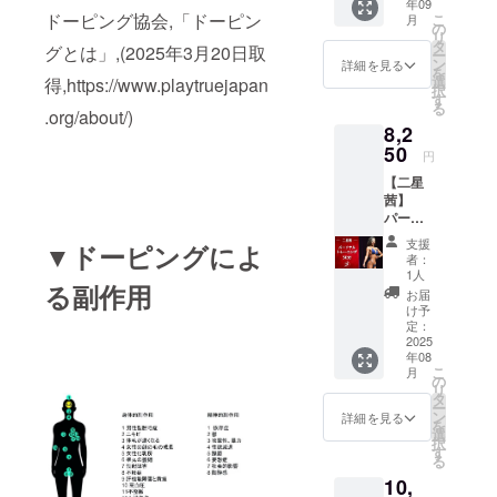
せん。 ​
年09
2025年
くなり
荷物を
変更・
場をお
ドーピング協会,「ドーピン
・指定
こ
月
9月14日
次第、
の
置いて
払い戻
断りす
エリア
リ
（日）
販売終
タ
の座席
し等は
グとは」,(2025年3月20日取
ること
ごと
ー
​ 会場
了とさ
ン
の確保
詳細を見る
一切で
があり
に、リ
を
神戸
せてい
選
得,https://www.playtruejapan
はご遠
きませ
ます。
ストバ
択
ポート
ただき
す
慮くだ
ん。 ・
・劇場
ンドを
る
オアシ
.org/about/)
ます。 ​​
さい。
劇場内
内で係
配布し
8,2
ス ​ 販売
注意事
・チ
で係員
員の指
ますの
期間
50
項 ・指
ケット
の指示
円
示や注
で、終
2025年
定エリ
購入時
及び注
意事項
演まで
【二星
4月1日
ア内で
には必
意事項
に従わ
必ず身
茜】
（火）
は自由
ず日時
に従わ
ず生じ
につけ
パーソ
〜9月14
席と
と座席
ない場
た事故
てくだ
ナルト
日
なって
をご確
合や他
支援
などに
▼ドーピングによ
さい。
レーニ
（土） ​
おりま
認の上
者：
のお客
ついて
・4歳以
ング50
※数に限
す。座
1人
お求め
様への
は一切
上はチ
る副作用
分 ●お
りがご
席数に
くださ
お届
迷惑行
責任を
ケット
礼の
ざいま
は限り
け予
い。購
為を確
負いま
が必要
メッ
す。無
定：
がござ
入後の
認した
せん。 ​
となり
セージ
2025
くなり
います
変更・
場合
・指定
ます。
年08
●二星茜
次第、
ので、
払い戻
は、入
エリア
こ
・3歳以
月
のパー
販売終
の
荷物を
し等は
場をお
ごと
リ
下の場
ソナル
了とさ
タ
置いて
一切で
断りす
に、リ
ー
合は、
トレー
せてい
ン
の座席
詳細を見る
きませ
ること
ストバ
を
保護者
ニング
ただき
選
の確保
ん。 ・
があり
ンドを
択
様と同
(50分)
ます。 ​​
す
はご遠
劇場内
ます。
配布し
る
席で観
場所：
注意事
慮くだ
で係員
・劇場
ますの
戦が可
10,
Trem明
項 ・指
さい。
の指示
内で係
で、終