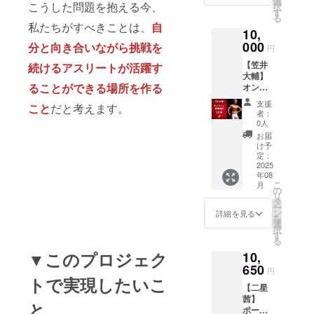
地震ま
行日か
選
ます。
こうした問題を抱える今、
ストバ
択
席で観
さい。
きま
ング(60
たは災
ら6ヶ月
す
・劇場
ンドを
る
戦が可
・一眼
す。ゴ
分) 場
害が発
以内 予
私たちがすべきことは、
自
内で係
配布し
能で
レフで
10,
ミは必
所：CF
生した
約：公
員の指
ますの
す。 ​ ​ ​ ​
の撮影
ずお持
Person
000
場合に
式ライ
分と向き合いながら挑戦を
円
示や注
で、終
撮影に
をされ
ち帰り
al Gym
は、主
ン ※公
意事項
演まで
ついて
る場合
【笠井
続けるアスリートが活躍す
くださ
期限：
催者の
式ライ
に従わ
必ず身
・スマ
は必ず
大輔】
い。 ・
発行日
判断に
ンより
ず生じ
につけ
ホ、デ
ることができる場所を作る
撮影申
オンラ
携帯電
から6ヶ
より入
日程の
た事故
てくだ
ジタル
請をご
イン食
話はマ
月以内
場者の
調整を
支援
などに
こと
だと考えます。
さい。
カメラ
提出く
事指導
ナー
予約：
安全確
お願い
者：
ついて
・4歳以
での撮
ださ
1ヶ月 ●
モード
公式ラ
認を優
します
0人
は一切
上はチ
影は可
い。 ​ ​ ​ ​
お礼の
に設定
イン ※
先し、
(https://
お届
責任を
ケット
能です
会場内
メッ
の上、
公式ラ
場合に
lin.ee/H
け予
負いま
が必要
が、三
でのお
セージ
通話は
インよ
定：
よって
bZhLg3
せん。 ​
となり
脚を使
願い ・​​
●笠井大
2025
ご遠慮
り日程
は催事
)
・指定
ます。
用して
年08
ホール
輔のオ
くださ
の調整
を一時
エリア
こ
・3歳以
月
の撮影
内での
ンライ
い。 ​ ​そ
をお願
の
中断さ
ごと
リ
下の場
はご遠
飲食は
ン食事
の他 ・
いしま
タ
せてい
に、リ
ー
合は、
慮くだ
禁止と
指導
地震ま
す
ン
ただき
詳細を見る
ストバ
を
保護者
さい。
させて
(1ヶ月)
たは災
(https://
選
ます。
ンドを
択
様と同
・一眼
いただ
●1ヶ月
害が発
lin.ee/1
す
・貴重
配布し
る
席で観
レフで
きま
間、週
生した
ZtBB4v
品は各
ますの
戦が可
▼このプロジェク
の撮影
10,
す。ゴ
に1回オ
場合に
)
自で管
で、終
能で
をされ
ミは必
ンライ
650
は、主
理をお
円
演まで
す。 ​ ​ ​ ​
る場合
ずお持
ン指導
トで実現したいこ
催者の
願いい
必ず身
撮影に
は必ず
【二星
ち帰り
を行い
判断に
たしま
につけ
ついて
撮影申
茜】
くださ
ます。
より入
す。紛
と
てくだ
・スマ
請をご
ポージ
い。 ・
普段の
場者の