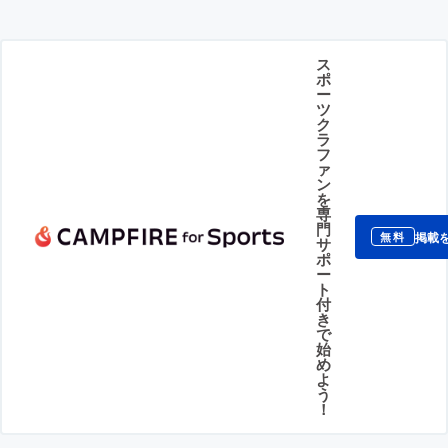
ス
ポ
ー
ツ
ク
ラ
フ
ァ
ン
を
専
門
掲載
無料
サ
ポ
ー
ト
付
き
で
始
め
よ
う
！