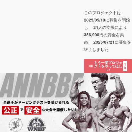
このプロジェクトは、
2025/05/19
に募集を開始
し、
24
人の支援により
356,900
円の資金を集
め、
2025/07/21
に募集を
終了しました
もう一度プロジェ
1
クトをやってほし
3
い