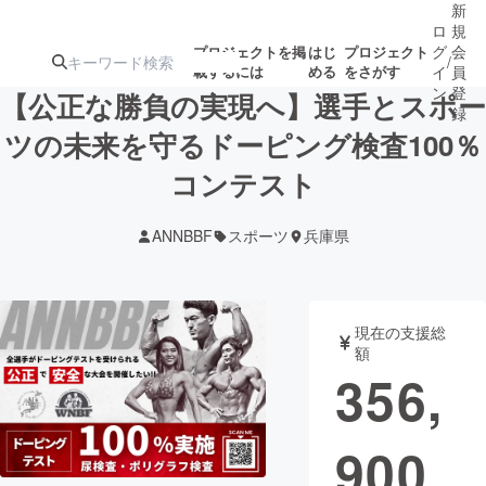
新
ロ
規
グ
会
プロジェクトを掲
はじ
プロジェクト
/
載するには
める
をさがす
イ
員
ン
登
【公正な勝負の実現へ】選手とスポー
録
ツの未来を守るドーピング検査100％
コンテスト
人気のプロ
注目のリ
注目の新着プロ
募集終了が近いプ
もうすぐ公開
ジェクト
ターン
ジェクト
ロジェクト
されます
ANNBBF
スポーツ
兵庫県
アート・写真
音楽
現在の支援総
テクノロジー・ガジェット
ゲーム・サ
額
356,
映像・映画
書籍・雑誌
900
ビジネス・起業
チャレンジ