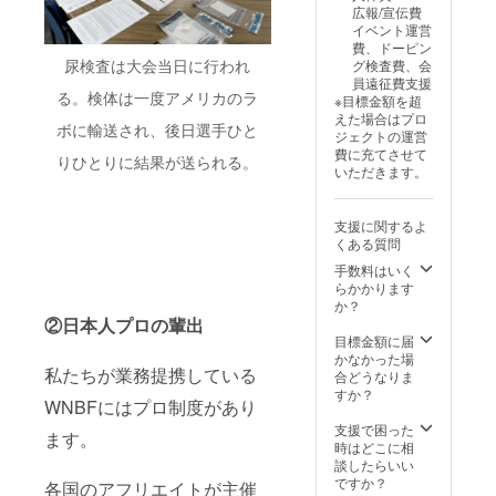
広報/宣伝費
イベント運営
費、ドーピン
尿検査は大会当日に行われ
グ検査費、会
員遠征費支援
る。検体は一度アメリカのラ
※目標金額を超
えた場合はプロ
ボに輸送され、後日選手ひと
ジェクトの運営
費に充てさせて
りひとりに結果が送られる。
いただきます。
支援に関するよ
くある質問
手数料はいく
らかかります
か？
②日本人プロの輩出
目標金額に届
かなかった場
私たちが業務提携している
合どうなりま
すか？
WNBFにはプロ制度があり
支援で困った
ます。
時はどこに相
談したらいい
ですか？
各国のアフリエイトが主催