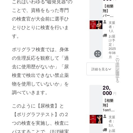
これはいわゆる"嘘発見器"の
ち帰り
ニング
は、主
ちょっ
たしま
【相樂
くださ
♡(中級
催者の
といい
す。紛
ことで、資格をもった専門
翔】
い。 ・
者~) 〜
判断に
お尻に
失・盗
パーソ
携帯電
お尻の
より入
出会い
難等の
の検査官が大会前に選手ひ
ナルト
話はマ
トップ
場者の
たい方
責任は
支援
レーニ
ナー
から盛
安全確
向けで
とりひとりに検査を行いま
負いか
者：
ング60
モード
り上げ
認を優
す。 ・
1人
ねま
分 ●お
す。
に設定
る〜 ・
先し、
なぜ今
す。
お届
礼の
の上、
トレー
場合に
のお尻
け予
メッ
通話は
ニング
定：
よって
になっ
ポリグラフ検査では、身体
セージ
2025
ご遠慮
が習慣
は催事
たのか
年08
●相樂翔
くださ
になっ
を一時
原因を
こ
の生理反応を観察して「過
月
のパー
い。 ​ ​そ
ている
の
中断さ
改善
リ
ソナル
の他 ・
方向け
タ
せてい
し、正
去に使用歴がないか」「尿
ー
トレー
地震ま
です。
ン
ただき
しく動
詳細を見る
を
ニング
たは災
・
選
ます。
ける状
検査で検出できない禁止薬
択
(60分)
害が発
ウォー
す
・貴重
態を作
る
場所：
生した
ミング
物を使用していないか」を
品は各
りま
20,
ジムガ
場合に
アップ
自で管
す。
調べていきます。
レージ
000
は、主
から始
理をお
そこか
円
用賀 期
催者の
まり、
願いい
ら
【相樂
限：発
判断に
重りを
たしま
ちょっ
このように【尿検査】と
翔】
行日か
より入
使用し
す。紛
といい
1on1合
ら6ヶ月
場者の
たト
失・盗
お尻作
【ポリグラフテスト】の２
同ト
以内 予
安全確
レーニ
難等の
りス
支援
レーニ
約：公
認を優
ングで
責任は
ター
者：
つの検査を実施し、検査に
ング ●
式ライ
先し、
桃尻へ
3人
負いか
ト！ 場
お礼の
ン ※公
場合に
導きま
パスすることで、ほぼ確実
ねま
所：西
お届