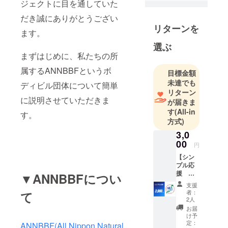
ジェクトに目を通していた
だき誠にありがとうござい
リターンを
ます。
選ぶ
まずはじめに、私たちの所
属するANNBBFというボ
目標金額
未達でも
ディビル団体について簡単
リターン
に説明させていただきま
が届きま
す
(All-in
す。
方式)
3,0
00
円
【シン
プル応
援
▼ANNBBFについ
3,000
支援
円】 全
者：
て
日本大
2人
会終了
お届
後(9/14
け予
以降)
定：
ANNBBF(All Nippon Natural