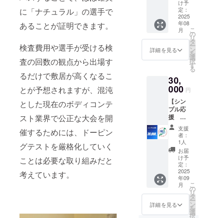
メッ
式ライ
よって
す。 普
け予
す。
梅田レ
セージ
ンより
定：
に「ナチュラル」の選手で
は催事
段のト
ンタル
●相樂翔
2025
日程の
を一時
レーニ
スタジ
年08
あることが証明できます。
の1on1
調整を
中断さ
ングで
オ 期
こ
月
合同ト
お願い
の
せてい
お尻に
限：発
リ
レーニ
します
タ
ただき
効きに
行日か
ー
検査費用や選手が受ける検
ング ●
(https://
ン
ます。
くい方
詳細を見る
ら6ヶ月
を
希望の
lin.ee/H
選
・貴重
にもお
以内 予
査の回数の観点から出場す
択
部位
bZhLg3
す
品は各
ススメ
約：イ
る
(胸・背
)
自で管
です！
ンスタ
るだけで敷居が高くなるこ
30,
中・
理をお
場所：
グラム
肩・
000
とが予想されますが、混沌
願いい
西梅田
DM ※イ
円
腕・脚)
たしま
レンタ
ンスタ
【シン
を指導
とした現在のボディコンテ
す。紛
ルスタ
グラム
プル応
付きの
失・盗
ジオ 期
より日
スト業界で公正な大会を開
援
1on1合
難等の
限：発
程の調
30,000
同ト
責任は
行日か
整をお
支援
催するためには、ドーピン
円】 全
レーニ
負いか
ら6ヶ月
者：
願いし
日本大
ングが
1人
ねま
以内 予
ます
グテストを厳格化していく
会終了
できま
す。
約：イ
お届
(https://
後(9/14
す 場
け予
ンスタ
ことは必要な取り組みだと
www.in
以降)
所：ジ
定：
グラム
stagra
に、大
2025
ムガ
考えています。
DM ※イ
m.com/
年09
会写真
レージ
ンスタ
miho.55
こ
月
付きの
用賀 期
の
グラム
55?
リ
お礼
限：発
タ
より日
igsh=M
ー
メッ
行日か
ン
詳細を見る
程の調
WFjcG
を
セージ
ら6ヶ月
選
整をお
Q1NXJl
択