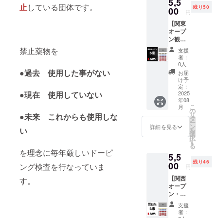
5,5
送りま
止
している団体です。
残り50
す。 な
00
円
お、内
【関東
容は全
オープ
員共通
ン観戦
となり
チケッ
ますの
禁止薬物を
支援
トB席】
でご了
者：
イベン
承くだ
0人
ト日時
さい。
●過去 使用した事がない
お届
2025年
※このリ
け予
8月10日
ターン
定：
（日）
2025
●現在 使用していない
は3000
年08
​ 会場
円のリ
こ
月
横須賀
ターン
の
リ
●未来 これからも使用しな
芸術劇
と同じ
タ
ー
場（ヨ
内容に
ン
詳細を見る
い
を
コスカ
なりま
選
択
ベイサ
す。
す
る
イドポ
を理念に毎年厳しいドーピ
5,5
ケッ
残り46
ト） ​ 販
00
ング検査を行なっていま
円
売期間
【関西
2025年
す。
オープ
4月1日
ン・全
（火）
日本選
〜8月9
支援
手権観
日
者：
戦チ