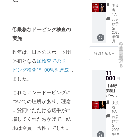
失・盗
さい。
ホ、デ
提出く
ング
携帯電
食事管
安全確
難等の
支援
・4歳以
ジタル
ださ
パーソ
話はマ
理はラ
認を優
責任は
者：
上はチ
カメラ
い。 ​ ​ ​ ​
ナル80
ナー
インで
先し、
1人
負いか
ケット
での撮
会場内
分 ●お
モード
行いま
場合に
ねま
お届
が必要
影は可
でのお
礼の
に設定
す。 場
よって
け予
す。
となり
能です
願い ・​​
メッ
の上、
所：
定：
①厳格なドーピング検査の
は催事
ます。
が、三
ホール
セージ
2025
通話は
zoom
を一時
・3歳以
脚を使
年08
実施
内での
●二星茜
ご遠慮
期限：
中断さ
こ
下の場
月
用して
飲食は
のポー
くださ
発行日
の
せてい
リ
合は、
の撮影
禁止と
ジング
い。 ​ ​そ
から6ヶ
タ
ただき
ー
保護者
昨年は、日本のスポーツ団
はご遠
させて
パーソ
の他 ・
月以内
ン
ます。
詳細を見る
を
様と同
慮くだ
いただ
ナル(80
地震ま
予約：
選
・貴重
体初となる
尿検査でのドー
択
席で観
さい。
きま
分) 20
たは災
公式ラ
す
品は各
る
戦が可
・一眼
す。ゴ
分 機
害が発
イン ※
自で管
ピング検査率100%を達成
し
能で
レフで
11,
ミは必
能改善
生した
公式ラ
理をお
す。 ​ ​ ​ ​
の撮影
ずお持
&w-up
000
場合に
インよ
ました。
願いい
円
撮影に
をされ
ち帰り
60分
は、主
り日程
たしま
ついて
る場合
【水野
くださ
ポージ
催者の
の調整
す。紛
・スマ
は必ず
美穂】
い。 ・
ング 場
これもアンチドーピングに
判断に
をお願
失・盗
ホ、デ
撮影申
パーソ
携帯電
所：
より入
いしま
難等の
ジタル
ついての理解があり、理念
請をご
ナルト
話はマ
Trem明
場者の
す
責任は
支援
カメラ
提出く
レーニ
ナー
石店 期
安全確
(https://
負いか
者：
に賛同いただける選手が出
での撮
ださ
ング50
モード
限：発
認を優
lin.ee/1
0人
ねま
影は可
い。 ​ ​ ​ ​
分 / 初心
に設定
行日か
先し、
ZtBB4v
す。
お届
場してくれたおかげで、結
能です
会場内
者向け
の上、
ら6ヶ月
場合に
)
け予
が、三
でのお
●お礼の
通話は
以内 予
定：
よって
果は全員「陰性」でした。
脚を使
願い ・​​
メッ
2025
ご遠慮
約：イ
は催事
用して
年08
ホール
セージ
くださ
ンスタ
を一時