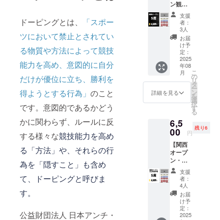
に従わ
ン観戦
〜9月14
席と
と座席
ない場
チケッ
日
なって
をご確
合や他
支援
トS席】
ドーピングとは、
「スポー
（土） ​
おりま
認の上
者：
のお客
イベン
※数に限
す。座
3人
お求め
様への
ツにおいて禁止とされてい
ト日時
りがご
席数に
くださ
お届
迷惑行
2025年
ざいま
は限り
け予
い。購
為を確
る物質や方法によって競技
8月10日
す。無
定：
がござ
入後の
認した
（日）
2025
くなり
います
変更・
場合
能力を高め、意図的に自分
年08
​ 会場
次第、
ので、
払い戻
は、入
こ
月
横須賀
販売終
の
荷物を
だけが優位に立ち、勝利を
し等は
場をお
リ
芸術劇
了とさ
タ
置いて
一切で
断りす
ー
場（ヨ
せてい
得ようとする行為」
のこと
ン
の座席
詳細を見る
きませ
ること
を
コスカ
ただき
選
の確保
ん。 ・
があり
択
です。意図的であるかどう
ベイサ
ます。 ​​
す
はご遠
劇場内
ます。
る
イドポ
注意事
慮くだ
で係員
・劇場
かに関わらず、ルールに反
6,5
ケッ
項 ・指
さい。
の指示
内で係
残り6
ト） ​ 販
00
定エリ
・チ
及び注
円
員の指
する様々な
競技能力を高め
売期間
ア内で
ケット
意事項
示や注
【関西
2025年
は自由
購入時
に従わ
る「方法」や、それらの行
意事項
オープ
4月1日
席と
には必
ない場
に従わ
ン・全
（火）
なって
為を「隠すこと」も含め
ず日時
合や他
ず生じ
日本選
〜8月9
おりま
と座席
のお客
支援
た事故
手権観
日
て、ドーピングと呼びま
す。座
をご確
者：
様への
などに
戦チ
（土） ​
席数に
4人
認の上
迷惑行
ついて
す。
ケットS
※数に限
は限り
お求め
お届
為を確
は一切
席】 イ
りがご
がござ
け予
くださ
認した
責任を
ベント
ざいま
定：
います
い。購
場合
負いま
公益財団法人 日本アンチ・
日時
2025
す。無
ので、
入後の
は、入