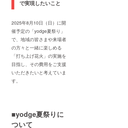
まれて
別日へ
が必要
で実現したいこと
いる場
の振替
です）
合は修
等をご
※ご希望
正をお
案内い
日程が
願いす
たしま
重複し
2025年8月10日（日）に開
ること
す。
た場合
がござ
※BBQ
は、先
催予定の「yodge夏祭り」
いま
食材・
着順で
す。
備品の
のご案
で、地域の皆さまや来場者
※SNS・
準備は
内とな
HPへの
yodge
りま
の方々と一緒に楽しめる
掲載タ
側で行
す。お
「打ち上げ花火」の実施を
イミン
いま
早めの
グは8月
す。 ※
ご相談
目指し、その費用をご支援
上旬〜
予約方
をおす
中旬を
法につ
すめし
いただきたいと考えていま
予定し
いて
ます。
ていま
は、ご
※利用期
す。
す。 ※
支援後
限：
読み上
にメー
2026年
げや掲
ルにて
3月31日
示は、
ご案内
まで。
当日進
いたし
期限を
行の都
ます。
過ぎた
合上、
（メー
場合は
■yodge夏祭りに
すべて
ルアド
無効と
の方の
レスの
なりま
ついて
ご紹介
ご登録
す。 ※