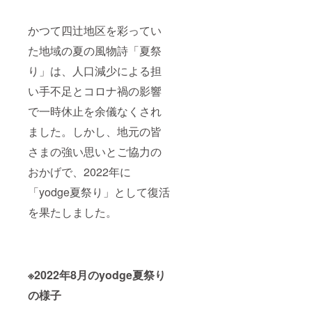
タイミ
が必要
キャン
ングが
です）
セル規
均等と
※本プラ
定や具
かつて四辻地区を彩ってい
は限ら
ンは現
体的な
ない場
地集
スケ
た地域の夏の風物詩「夏祭
合があ
合・現
ジュー
りま
地解散
ル調整
り」は、人口減少による担
す。 ※
での実
につい
い手不足とコロナ禍の影響
天候や
施とな
ては、
安全上
りま
予約時
で一時休止を余儀なくされ
の理由
す。交
に個別
によ
通手段
にご案
ました。しかし、地元の皆
り、や
の手
内いた
むを得
配・費
しま
さまの強い思いとご協力の
ず花火
用は含
す。 ※
の打ち
まれて
宿泊内
おかげで、2022年に
上げを
おりま
容のカ
「yodge夏祭り」として復活
中止す
せん。
スタマ
る場合
※キャン
イズ
を果たしました。
があり
セル規
（軽い
ます。
定等の
研修設
その場
詳細
備、特
合も返
は、ご
別食な
金はい
予約時
ど）が
たしか
にご案
必要な
※2022年8月のyodge夏祭り
ねます
内いた
場合
ので、
しま
は、別
の様子
あらか
す。
途ご相