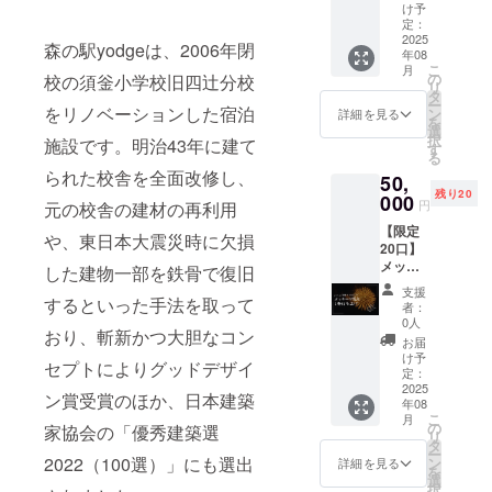
付） 森
ンスに
する
け予
の駅
て読み
定：
ブース
yodge
2025
上げま
（フー
森の駅yodgeは、2006年閉
年08
でご利
す。 誕
ド・ド
こ
月
用いた
生日祝
の
リンク
校の須釡小学校旧四辻分校
リ
だけ
いや感
タ
の予
ー
る、1泊
をリノベーションした宿泊
謝の言
ン
定）」
詳細を見る
を
2食付き
葉な
選
のみと
択
施設です。明治43年に建て
のペア
ど、特
す
なりま
る
宿泊券
別な瞬
す。他
られた校舎を全面改修し、
50,
です。
間を演
店舗・
残り20
のどか
000
出しま
出店で
円
元の校舎の建材の再利⽤
な里山
す。 ※5
は使用
【限定
の景色
万円の
できま
や、東⽇本⼤震災時に⽋損
20口】
に囲ま
プラン
せん。
メッ
れなが
よりも
した建物⼀部を鉄⾻で復旧
※有効期
セージ
ら、
打ち上
限は夏
支援
花火 あ
するといった⼿法を取って
ゆった
げ花火
祭り当
者：
なたの
りと流
のサイ
0人
日のみ
おり、斬新かつ⼤胆なコン
想いを
れる時
ズが小
です。
お届
夜空に
間を大
さいプ
け予
おつり
セプトによりグッドデザイ
届ける
切な方
定：
ランと
は出ま
特別な
2025
ととも
なりま
せんの
ン賞受賞のほか、日本建築
年08
リター
にお過
す。 ※
でご了
こ
月
ンで
ごしく
の
メッ
家協会の「優秀建築選
承くだ
リ
す。 夏
ださ
タ
セージ
さい。
ー
祭り当
い。日
2022（100選）」にも選出
ン
（50文
詳細を見る
※チケッ
を
日の1発
常から
選
字以
トは夏
択