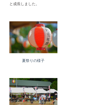
の場合
と成長しました。
は、事
前にお
申し出
くださ
い（オ
プショ
ン対応
可）。
夏祭りの様子