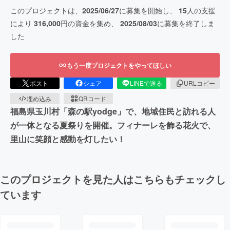
このプロジェクトは、
2025/06/27
に募集を開始し、
15
人の支援
により
316,000
円の資金を集め、
2025/08/03
に募集を終了しま
した
もう一度プロジェクトをやってほしい
ポスト
シェア
LINEで送る
URLコピー
埋め込み
QRコード
福島県玉川村「森の駅yodge」で、地域住民と訪れる人
が一体となる夏祭りを開催。フィナーレを飾る花火で、
里山に笑顔と感動を灯したい！
このプロジェクトを見た人はこちらもチェックし
ています