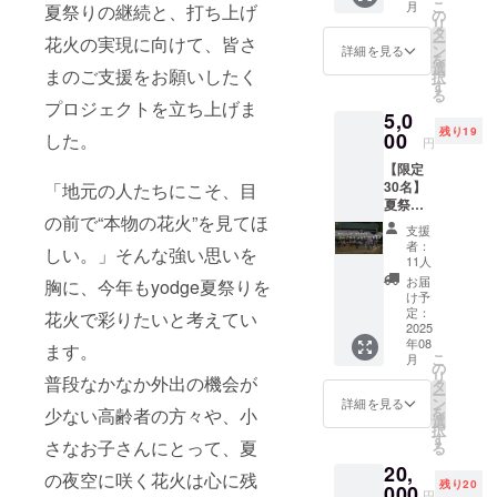
こ
月
夏祭りの継続と、打ち上げ
謝の
の
リ
メール
タ
ー
花火の実現に向けて、皆さ
をさせ
ン
詳細を見る
を
ていた
選
まのご支援をお願いしたく
択
だきま
す
る
す。
プロジェクトを立ち上げま
5,0
残り19
00
した。
円
【限定
30名】
「地元の人たちにこそ、目
夏祭り
の前で“本物の花火”を見てほ
当日使
支援
える
者：
しい。」そんな強い思いを
フード
11人
チケッ
お届
胸に、今年もyodge夏祭りを
ト
け予
（5,000
定：
花火で彩りたいと考えてい
円分）
2025
年08
夏祭り
ます。
こ
月
当日、
の
リ
普段なかなか外出の機会が
yodge
タ
ー
ブース
ン
詳細を見る
を
少ない高齢者の方々や、小
にてご
選
択
利用い
す
さなお子さんにとって、夏
る
ただけ
20,
る5,000
の夜空に咲く花火は心に残
残り20
円分
000
円