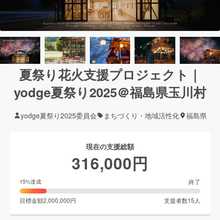
夏祭り花火支援プロジェクト｜
yodge夏祭り2025＠福島県玉川村
yodge夏祭り2025委員会
まちづくり・地域活性化
福島県
現在の支援総額
316,000
円
終了
15
%達成
目標金額
2,000,000
円
支援者数
15
人