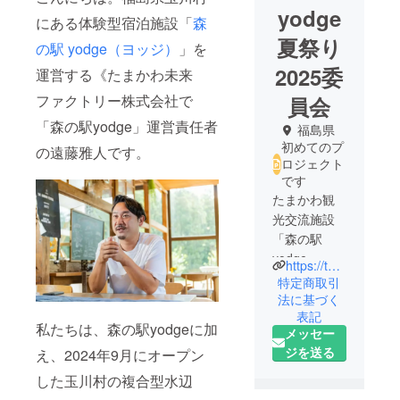
yodge
にある体験型宿泊施設「
森
夏祭り
の駅 yodge（ヨッジ）
」を
2025委
運営する《たまかわ未来
ファクトリー株式会社で
員会
「森の駅yodge」運営責任者
福島県
初めてのプ
の遠藤雅人です。
ロジェクト
です
たまかわ観
光交流施設
「森の駅
yodge」
https://tamakawa-yodge.com/
特定商取引
法に基づく
表記
私たちは、森の駅yodgeに加
メッセー
ジを送る
え、2024年9月にオープン
した玉川村の複合型水辺