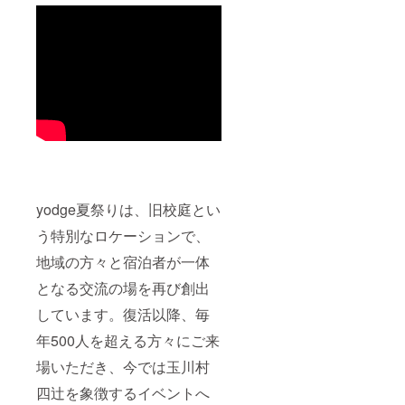
じめご
談くだ
了承く
さい。
ださ
※本プラ
い。発
ンは現
生した
地集
キャン
合・現
セル費
地解散
用を含
での実
む本プ
施とな
ロジェ
りま
クトの
す。交
活動費
通手段
に充当
の手
させて
配・費
いただ
用は含
yodge夏祭りは、旧校庭とい
きま
まれて
う特別なロケーションで、
す。
おりま
せん。
地域の方々と宿泊者が一体
※通常の
宿泊利
となる交流の場を再び創出
用に加
え、敷
しています。復活以降、毎
地内で
の焚き
年500人を超える方々にご来
火やサ
ウナの
場いただき、今では玉川村
利用を
四辻を象徴するイベントへ
ご希望