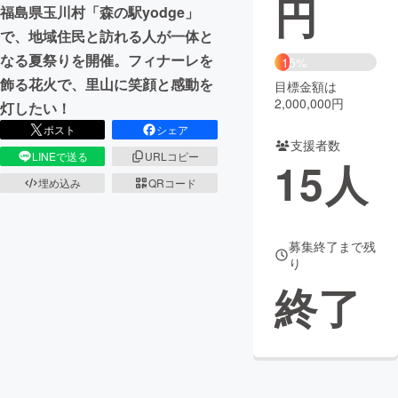
円
福島県玉川村「森の駅yodge」
まちづくり・地域活性化
で、地域住民と訪れる人が一体と
なる夏祭りを開催。フィナーレを
15%
飾る花火で、里山に笑顔と感動を
目標金額は
CAMPFIRE for Social Good
CAMPFIRE Creation
2,000,000円
灯したい！
CAMPFIREふるさと納税
machi-ya
コミュニティ
ポスト
シェア
支援者数
LINEで送る
URLコピー
15
人
埋め込み
QRコード
募集終了まで残
り
終了