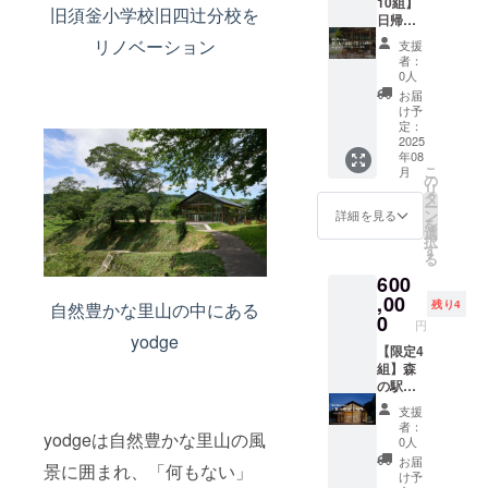
内）は
支援と
10組】
めご了
セージ
旧須釡小学校旧四辻分校を
「備考
いう形
日帰り
承くだ
読み上
欄」に
でご参
貸し切
さい。
げの様
リノベーション
支援
ご記入
加いた
りBBQ
※予約状
子を撮
者：
くださ
だける
＋サウ
況によ
影した
0人
い。 ※
スポン
ナプラ
り、ご
動画を
お届
内容は
サー枠
ン 森の
希望の
後日
け予
事前に
です。
駅
日程に
定：
メール
運営に
ご支援
yodge
2025
沿えな
にてお
年08
て確認
いただ
の敷地
い場合
届けい
こ
月
し、不
いた方
を、1日
がござ
の
たしま
リ
適切な
には、
まるご
います
タ
す
ー
表現が
感謝の
と貸し
ので、
ン
（メー
詳細を見る
を
ある場
気持ち
切って
あらか
選
ルアド
択
合は調
を込め
楽しめ
じめご
す
レスの
る
整をお
て以下
る特別
了承く
ご登録
600
願いす
の形で
なBBQ
ださ
が必要
る場合
お名前
プラン
,00
い。 ※
で
残り4
自然豊かな里山の中にある
がござ
（企
です。
宿泊内
0
す）。
円
いま
業・個
広々と
容には
※天候や
yodge
す。 ※
人）を
した屋
【限定4
夕食・
安全上
当日ご
掲載・
外空間
組】森
朝食が
の理由
来場い
ご紹介
で、自
の駅
含まれ
によ
ただけ
させて
然に囲
yodge 1
ます
り、や
支援
ない方
いただ
まれな
日まる
（アレ
むを得
者：
yodgeは自然豊かな里山の風
には、
きま
がら20
ごと貸
ルギー
ず花火
0人
花火と
す： ・
名まで
し切り
対応等
の打ち
お届
景に囲まれ、「何もない」
メッ
森の駅
の団体
プラン
がある
上げを
け予