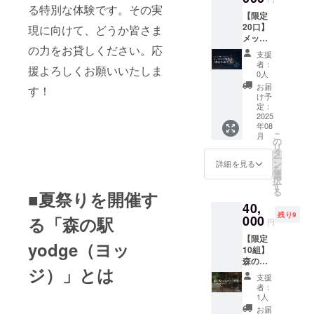
（500円
る特別な体験です。その実
【限定
×10枚）
20口】
のフー
現に向けて、どうか皆さま
メッ
ドチ
の力をお貸しください。応
セージ
ケット
支援
花火
です
者：
援よろしくお願いいたしま
（小）
（発送
0人
あなた
はござ
お届
す！
の想い
いませ
け予
を夜空
ん）。
定：
に届け
2025
当日は
年08
る特別
ご支援
こ
月
なリ
者さま
の
リ
ターン
とお会
タ
ー
です。
いでき
ン
詳細を見る
を
夏祭り
ること
選
択
当日の1
を楽し
す
る
■夏祭りを開催す
発の花
みにし
40,
火とと
ていま
残り9
もに、
000
す！ ※
る「森の駅
円
あなた
有効期
【限定
からの
限：夏
yodge（ヨッ
10組】
メッ
祭り当
森の駅
セージ
日のみ
ジ）」とは
yodge
（50文
※ご利用
支援
ペア宿
字以
は
者：
泊券（1
内）を
「yodg
1人
泊2食
アナウ
eが出店
お届