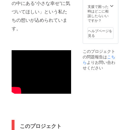
ど）を
時が集
（1泊）
の中にある“小さな幸せ”に気
ご案内
中する
・お食
支援で困った
のメー
可能性
事：夕
づいてほしい」という私た
時はどこに相
ルに
がある
食・朝
談したらいい
ちの想いが込められていま
2025年
ため、
食付き
ですか？
7月末日
早めの
（アレ
す。
までに
ご相談
ルギー
ヘルプページを
ご提出
をおす
などが
見る
くださ
すめし
ござい
い。 詳
ます。
ました
細はご
※利用期
ら事前
このプロジェクト
支援後
限：
ご相談
の問題報告は
にご案
2026年
くださ
こち
内いた
3月31日
い。）
ら
よりお問い合わ
しま
まで。
※予約方
せください
す。 ※
期限を
法につ
内容は
過ぎた
いて
事前に
場合は
は、ご
確認さ
無効と
支援後
せてい
なりま
にメー
ただ
す。 ※
ルにて
き、不
雨天決
ご案内
適切な
行とな
いたし
表現、
ります
ます。
公序良
が、台
（メー
俗に反
風など
ルアド
する内
荒天の
レスの
このプロジェクト
容が含
場合は
ご登録