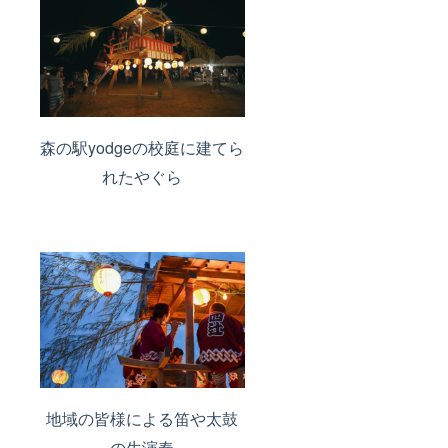
森の駅yodgeの校庭に建てら
れたやぐら
地域の皆様による笛や太鼓
の生演奏