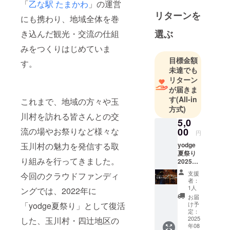
「
乙な駅 たまかわ
」の運営
リターンを
にも携わり、地域全体を巻
選ぶ
き込んだ観光・交流の仕組
みをつくりはじめていま
目標金額
す。
未達でも
リターン
が届きま
す
(All-in
これまで、地域の方々や玉
方式)
川村を訪れる皆さんとの交
5,0
00
流の場やお祭りなど様々な
円
yodge
玉川村の魅力を発信する取
夏祭り
り組みを行ってきました。
2025を
応援！
支援
今回のクラウドファンディ
ご支援
者：
者様の
1人
ングでは、2022年に
応援の
お届
気持ち
け予
「yodge夏祭り」として復活
をお願
定：
いしま
2025
した、玉川村・四辻地区の
年08
す。 感