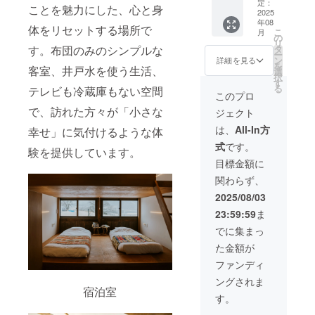
セージ
yodge
でBBQ
（1泊2
場合
定：
中止す
ことを魅力にした、心と身
読み上
公式
やサウ
食付
2025
は、事
る場合
年08
げの様
SNSお
ナを満
き・最
前にご
があり
体をリセットする場所で
こ
月
子を撮
よび公
喫いた
大20
相談く
の
ます。
リ
影した
式HPへ
だけま
名） 森
ださ
タ
す。布団のみのシンプルな
その場
ー
動画を
の掲載
す。 企
の駅
い）。
ン
合も返
詳細を見る
を
後日
・夏祭
業研
yodge
客室、井戸水を使う生活、
※本プラ
選
金はい
択
メール
り会場
修・親
を丸ご
ンは現
す
たしか
る
テレビも冷蔵庫もない空間
にてお
内に
睦会・
と1日貸
地集
ねます
このプロ
届けい
て、ス
ファミ
し切り
合・現
ので、
で、訪れた方々が「小さな
ジェクト
たしま
ポン
リーイ
にでき
地解散
あらか
す
サー名
ベント
る、特
での実
じめご
は、
All-In方
幸せ」に気付けるような体
（メー
の掲示
などに
別な宿
施とな
了承く
式
です。
ルアド
（のぼ
もおす
泊付き
りま
ださ
験を提供しています。
レスの
りやパ
すめで
プラン
す。交
い。発
目標金額に
ご登録
ネル等
す。 ＜
です。
通手段
生した
関わらず、
が必要
を予
プラン
里山の
の手
キャン
で
定） ・
内容＞
自然に
配・費
セル費
2025/08/03
す）。
当日ス
BBQ（
囲まれ
用は含
用を含
23:59:59
ま
※天候や
テージ
20名
た静か
まれて
む本プ
安全上
にて、
分）＋
な環境
おりま
ロジェ
でに集まっ
の理由
お名前
ソフト
は、企
せん。
クトの
た金額が
によ
をアナ
ドリン
業研修
※チケッ
活動費
り、や
ウンス
ク飲み
やワー
トの発
に充当
ファンディ
むを得
※掲載・
放題＋
ク
送はご
させて
ングされま
ず花火
読み上
サウナ
ショッ
ざいま
いただ
宿泊室
の打ち
げをご
使い放
プ、合
せん。
きま
す。
上げを
希望の
題
宿、
ご本人
す。