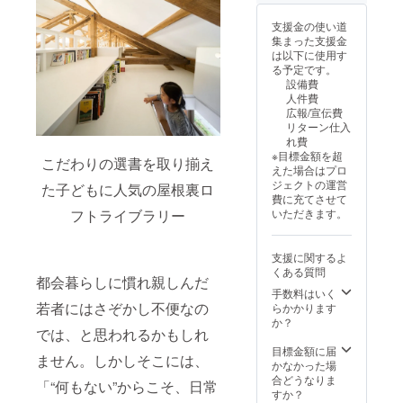
中止す
お名前
（10:00
アート
確認の
る場合
（企業
〜
撮影、
上、ご
支援金の使い道
があり
名・個
17:00）
記念イ
予約時
集まった支援金
ます。
人名）
※アル
ベント
に適用
は以下に使用す
その場
は、備
コール
などに
させて
る予定です。
合も返
考欄に
は別途
最適。
いただ
設備費
金はい
正確に
料金と
宿泊は
きま
人件費
たしか
ご記入
なりま
最大20
す。 ※
広報/宣伝費
ねます
くださ
す。ご
名まで
ご予約
リターン仕入
ので、
い。掲
希望の
可能
時にク
れ費
あらか
載をご
場合は
で、1泊
ラウド
※目標金額を超
じめご
希望さ
事前に
2食付き
こだわりの選書を取り揃え
ファン
えた場合はプロ
了承く
れない
ご相談
の充実
ディン
ジェクトの運営
た子どもに人気の屋根裏ロ
ださ
場合は
くださ
した内
グで支
費に充てさせて
い。発
その旨
い。 ※
容と
援した
フトライブラリー
いただきます。
生した
をご記
ご利用
なって
旨をご
キャン
入くだ
可能時
いま
連絡く
セル費
さい。
間は
す。 ＜
ださ
支援に関するよ
用を含
※企業の
10:00〜
プラン
い。
くある質問
む本プ
方は、
17:00の
内容＞
都会暮らしに慣れ親しんだ
ロジェ
ロゴの
間で1日
・
手数料はいく
クトの
掲載も
となり
yodge
若者にはさぞかし不便なの
らかかります
活動費
可能で
ます。
の全館
か？
では、と思われるかもしれ
に充当
す。ロ
※ご予約
貸切（1
させて
ゴデー
は事前
日） ・
目標金額に届
ません。しかしそこには、
いただ
タ（ai
に必要
宿泊：
かなかった場
きま
／pdf／
です。
最大20
合どうなりま
「“何もない”からこそ、日常
す。
pngな
希望日
名まで
すか？