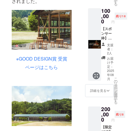
されました。
の花火
少し離
す
内）は
祭り当
る
ととも
れた、
「備考
日に
100
に、あ
心ほど
欄」に
yodge
なたか
,00
けるひ
ご記入
受付に
残り18
らの
ととき
0
くださ
てお渡
円
メッ
をお届
い。 ※
しいた
セージ
【スポ
けしま
内容は
しま
（50文
ンサー
す。 ※
事前に
す。事
字以
枠】花
ご利用
運営に
前発送
内）を
火玉打
の際
て確認
はいた
支援
アナウ
上げ支
は、事
し、不
しませ
者：
ンスに
援 玉川
前にご
適切な
2人
ん。 ※
て読み
村四辻
予約を
表現が
※GOOD DESIGN賞 受賞
受け取
お届
上げま
の夜空
お願い
ある場
け予
りには
す。 誕
を彩る
ページはこちら
いたし
定：
合は調
本人確
生日祝
花火
2025
ます。
整をお
認のた
年08
いや感
を、一
※利用期
願いす
め、お
こ
月
謝の言
緒に打
限：
の
る場合
名前の
リ
葉な
ち上げ
2025年
タ
がござ
ご提示
ー
ど、特
ません
12月31
ン
いま
詳細を見る
をお願
を
別な瞬
か？ 地
日ま
選
す。 ※
いして
択
間を演
域の風
で。期
す
当日ご
おりま
る
出しま
物詩を
限を過
来場い
す。
200
す。 ※
未来へ
ぎた場
ただけ
メッ
つなぐ
,00
合は無
ない方
残り8
セージ
この取
効とな
0
には、
円
（50文
り組み
ります
花火と
字以
に、ご
【限定
ので予
メッ