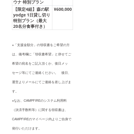
ウナ 特別プラン
【限定4組】森の駅
¥600,000
yodge 1日貸し切り
特別プラン（最大
20名分食事付き）
※「支援金額分」の領収書をご希望の方
は、備考欄に「領収書希望」と併せてご
希望の宛名をご記入頂くか、後日メッ
セージ等にてご連絡ください。 後日、
運営よりメールにてご連絡を差し上げま
す。
※なお、CAMPFIREのシステム利用料
（決済手数料等）に関する領収書は、
CAMPFIREのマイページ内よりご自身で
発行いただけます。