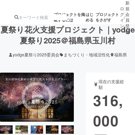
新
ロ
規
グ
会
プロジェクトを掲
はじ
プロジェクト
/
載するには
める
をさがす
イ
員
ン
登
夏祭り花火支援プロジェクト｜yodge
録
夏祭り2025＠福島県玉川村
人気のプロ
注目のリ
注目の新着プロ
募集終了が近いプ
もうすぐ公開
yodge夏祭り2025委員会
まちづくり・地域活性化
福島県
ジェクト
ターン
ジェクト
ロジェクト
されます
アート・写真
音楽
現在の支援総
額
316,
テクノロジー・ガジェット
ゲーム・サ
000
映像・映画
書籍・雑誌
ビジネス・起業
チャレンジ