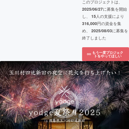
このプロジェクトは、
2025/06/27
に募集を開始
し、
15
人の支援により
316,000
円の資金を集
め、
2025/08/03
に募集を
終了しました
もう一度プロジェク
トをやってほしい