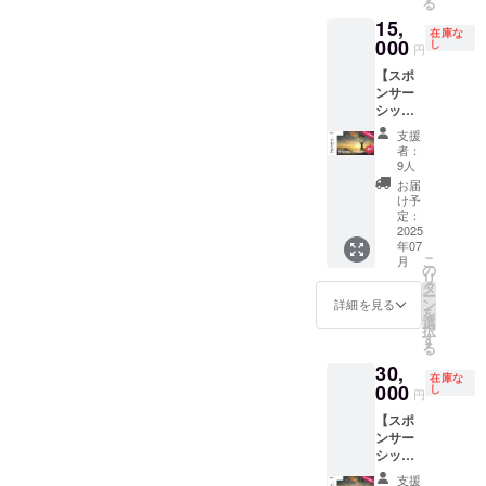
る
定日は
※動画内
15,
目安で
で呼ん
在庫な
あり前
000
でほし
し
円
後する
いお名
【スポ
場合が
前や
ンサー
ありま
ニック
シップ
す
ネーム
ワッペ
があり
支援
ン(小)】
ました
者：
※先着30
ら備考
9人
名様限
欄に記
お届
定
入して
け予
〈40%
定：
くださ
OFF〉
2025
い
年07
(6月13
こ
月
日締め
の
リ
切り分)
タ
ー
このプ
ン
詳細を見る
を
ロジェ
選
択
クトの
す
る
象徴と
30,
なる登
在庫な
山フ
000
し
円
ラッグ
【スポ
に、あ
ンサー
なたの
シップ
お名前
ワッペ
やロゴ
支援