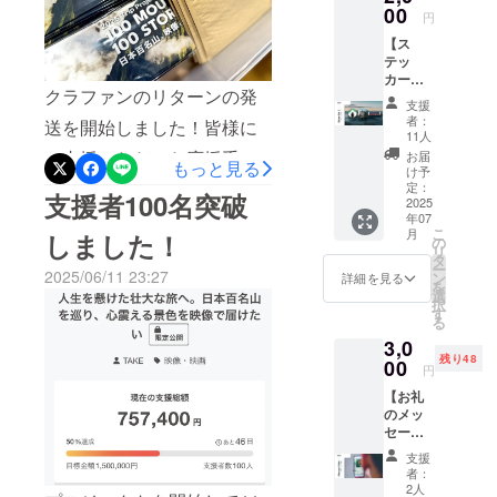
発送予
00
クト終
ただく場合があります。＜
円
かなか掴めない部分もあっ
定日は
了まで
【ス
目安で
対象期間＞2025年7月14日
掲載予
たりと、難しい状況の中で
テッ
あり前
定 ・掲
(月)〜7月27日(日)の期間に
カー（3
後する
載方
進めてきましたが、多くの
クラファンのリターンの発
枚
場合が
法：文
支援
ご購入いただいた方が対象
組）】
ありま
字のみ
皆様に支えられ、なんとか
者：
送を開始しました！皆様に
TAKE自
す
(サイズ
11人
です。＜当選連絡と発送
らがデ
1ヶ月怪我なく無事に乗り切
小) ・注
ご支援いただいた応援手拭
お届
もっと見る
ザイン
＞・当選者には8月上旬まで
意事
け予
ることができました。今後
したス
いを順次発送しております
定：
項：備
支援者100名突破
にDMまたはメールでご連絡
テッ
2025
考欄に
は梅雨も明け、天候に左右
ので、到着まで今しばらく
年07
カー3種
掲載を
こ
いたします。・フラッグへ
月
しました！
類 （プ
の
希望さ
されることは少なくなるか
お待ちください。到着しま
リ
ロジェ
タ
れるお
の反映は8月中を予定してお
ー
クトメ
もしれませんが、気温も上
2025/06/11 23:27
ン
名前
詳細を見る
したら、ぜひSNSで発信し
を
インビ
選
ります。・ゼッケンは8月末
(ニック
択
がってきているので熱中症
ジュア
たり山行で使ったりしてい
す
ネーム
る
までに発送予定（購入商品
ル、
OK)を
などにも気を付けながら、
ただけると幸いです。その
3,0
TAKEイ
ご記入
とは別送）。
残り48
ンスタ
00
くださ
また1ヶ月間頑張っていきま
円
他の商品についても、発
ロゴ、
い
【お礼
TAKEC
す！7月は、徐々に北上して
注・発送の準備を進めてい
のメッ
HANNE
東北の山々を中心に踏破し
セージ
Lロゴ）
ますので、楽しみにお待ち
動画】
サイズ
支援
ていく予定です！もし予定
いただければと思います！
旅の中
は正方
者：
で出
形
2人
が合う方がいれば、ぜひ山