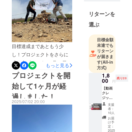
最大の挑戦
うのは1つの目標としていま
として「100
したので、それが何とか達
リターンを
Mountains,
成できて嬉しく思います！
100 Stories
選ぶ
Instagramでの情報発信は日
– 映像で巡る
日本百名
頃していましたが、
目標金額
山」に挑み
YouTubeで見ていただいて
未達でも
目標達成まであともう少
ます。
リターン
いる方には思うように情報
山を通し
し！プロジェクトをさらに
が届きま
を届けられず、申し訳あり
て、誰かの
す
(All-in
盛り上げるべく、7月14日〜
もっと見る
心に残る
方式)
ませんでした。しかし、そ
27日までの期間限定キャン
きっかけを
プロジェクトを開
1,8
れにも関わらず最後は怒涛
ペーンを実施します。＜
残り20
届けたい。
00
円
始して1ヶ月が経
の巻き返しでたくさんの方
そんな想い
キャンペーン内容＞① 5,000
【動画
を、この旅
から支援をしていただき、
クレ
過しました！
円以上ご支援で抽選30名様
ジット
に込めてい
達成することができまし
2025/07/02 20:00
掲載
に！フラッグへお名前入り
支援
ます。
(小)】 ※
者：
た。しかし、終了まで残り1
応援メッセージを記載しま
先着30
10人
名様限
週間あります！！ここでし
お届
す！② 10,000円以上ご支援
定
け予
か申し込めないリターン
〈40%
定：
で抽選30名様に！旅で使用
OFF〉
2025