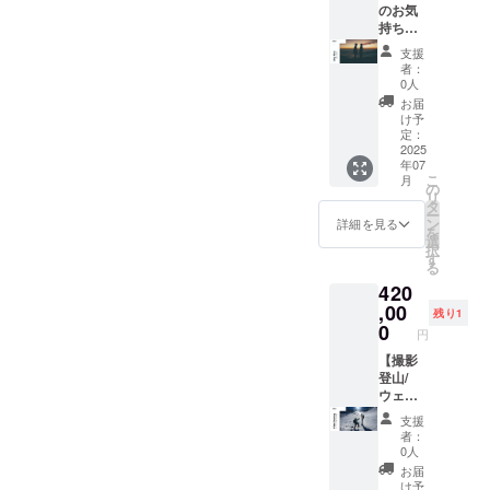
にて企
のお気
業名掲
持ち】
載 ※詳
この挑
支援
細内容
戦を
者：
はご相
「がん
0人
談の上
ば
お届
決定
れ！」
け予
と応援
定：
してい
2025
年07
ただけ
こ
月
る方の
の
リ
ため
タ
ー
の、お
ン
詳細を見る
を
気持ち
選
択
支援
す
る
コース
420
です。
本当に
,00
残り1
ありが
0
円
とうご
ざいま
【撮影
す！ あ
登山/
なたの
ウェ
想いを
ディン
支援
しっか
グ可】
者：
り背
あなた
0人
負っ
の山行
お届
て、日
をTAKE
け予