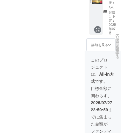
ン(大)】
をワッ
者：
※先着7
ペンで
4人
名様限
掲載し
お届
定
ます。
け予
〈40%
山頂で
定：
OFF〉
2025
撮影す
年07
(6月13
る動画
こ
月
日締め
や写真
の
リ
切り分)
に、ほ
タ
ー
このプ
ぼ必ず
ン
詳細を見る
を
ロジェ
登場す
選
択
クトの
る特別
す
る
象徴と
なスポ
このプロ
なる登
ンサー
ジェクト
山フ
ポジ
ラッグ
ション
は、
All-In方
に、あ
です。
式
です。
なたの
・掲載
お名前
期間：
目標金額に
やロゴ
2025年
関わらず、
をワッ
7月上旬
ペンで
に掲載
2025/07/27
掲載し
開始、
23:59:59
ま
ます。
プロ
山頂で
ジェク
でに集まっ
撮影す
ト終了
た金額が
る動画
まで掲
や写真
載予定
ファンディ