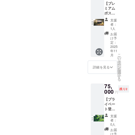
あり前
応募完
【プレ
とうご
2025年
後する
了後担
ミアム
ざいま
8月中旬
場合が
当者か
ポス
す！ あ
に掲載
ありま
らメー
ター/B2
なたの
開始、
す
ルでご
支援
】
想いを
プロ
者：
連絡し
TAKEが
しっか
ジェク
1人
ます ※
旅中で
り背
ト終了
お届
動画ク
撮影し
負っ
まで掲
け予
レジッ
た
て、日
定：
載予定
ト記載
ショッ
2025
本百名
・掲載
(中)込み
年11
トの中
山を歩
方法：
(動画に
こ
月
から厳
き続け
の
ロゴ・
掲載す
リ
選した
ますの
タ
バ
るお名
ー
ポス
で応援
ン
ナー・
詳細を見る
前や
を
ターを
お願い
選
テキス
ニック
択
木製パ
しま
す
トなど
ネーム
る
ネルに
す。 ※
(6×6cm
を備考
75,
取り付
このリ
または
欄に入
残り2
け加工
000
ターン
7×5cm)
円
力して
したプ
は【お
・注意
くださ
【プラ
レミア
礼の
事項：
い)
イベー
ム版。
メッ
備考欄
ト登山
自宅や
セージ
に掲載
(日帰
オフィ
動画】
を希望
支援
り)】 一
スでス
のリ
される
者：
緒に登
タイ
ターン
0人
お名前
山した
リッ
と同じ
(ニック
お届
い方、
シュに
内容に
け予
ネーム