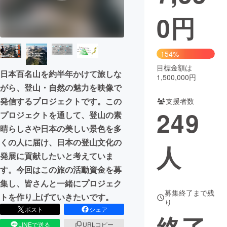
0
円
まちづくり・地域活性化
CAMPFIRE for Social Good
CAMPFIRE Creation
154%
CAMPFIREふるさと納税
machi-ya
コミュニティ
目標金額は
日本百名山を約半年かけて旅しな
1,500,000円
がら、登山・自然の魅力を映像で
発信するプロジェクトです。この
支援者数
249
プロジェクトを通して、登山の素
晴らしさや日本の美しい景色を多
くの人に届け、日本の登山文化の
人
発展に貢献したいと考えていま
す。今回はこの旅の活動資金を募
集し、皆さんと一緒にプロジェク
募集終了まで残
トを作り上げていきたいです。
り
ポスト
シェア
LINEで送る
URLコピー