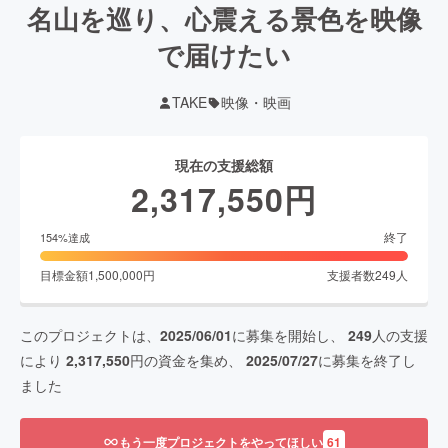
名山を巡り、心震える景色を映像
で届けたい
TAKE
映像・映画
現在の支援総額
2,317,550
円
終了
154
%達成
目標金額
1,500,000
円
支援者数
249
人
このプロジェクトは、
2025/06/01
に募集を開始し、
249
人の支援
により
2,317,550
円の資金を集め、
2025/07/27
に募集を終了し
ました
もう一度プロジェクトをやってほしい
61