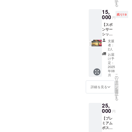
択
YouTub
す
ネーム
る
eでの ※
OK)を
15,
納品予
ご記入
残り19
定2026
000
くださ
円
年春〜
い
【スポ
夏頃。
ンサー
完成ま
シップ
で限定
ワッペ
公開あ
支援
ン(小)】
り。 ※
者：
※先着21
発送予
2人
名様限
定日は
お届
定
目安で
け予
〈40%
あり前
定：
OFF〉
2025
後する
年08
このプ
場合が
こ
月
ロジェ
ありま
の
リ
クトの
す。
タ
ー
象徴と
ン
詳細を見る
を
なる登
選
択
山フ
す
る
ラッグ
25,
に、あ
なたの
000
円
お名前
【プレ
やロゴ
ミアム
をワッ
ポス
ペンで