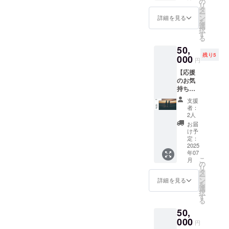
しま
の
ロゴ・
リ
クトの
す。 A3
タ
バ
ー
象徴と
サイズ
ン
ナー・
詳細を見る
を
なる登
（297×
選
テキス
択
山フ
420） ※
す
トなど
る
ラッグ
ポス
(4×4cm
50,
に、あ
ター内
または
残り5
なたの
000
容は基
5×3cm)
円
お名前
本お任
・注意
【応援
やロゴ
せとな
事項：
のお気
をワッ
ります
備考欄
持ち】
ペンで
が、旅
に掲載
この挑
掲載し
中にご
を希望
支援
戦を
ます。
希望の
される
者：
「がん
山頂で
デザイ
2人
お名前
ば
撮影す
ン(写真
(ニック
お届
れ！」
る動画
素材と
け予
ネーム
と応援
や写真
定：
して公
OK)を
してい
2025
に、ほ
開した
ご記入
年07
ただけ
ぼ必ず
もの)が
くださ
こ
月
る方の
登場す
の
あれば
い ※ロ
リ
ため
る特別
タ
備考欄
ゴやバ
ー
の、お
なスポ
ン
にてご
詳細を見る
ナーな
を
気持ち
ンサー
選
連絡く
どの画
択
支援
ポジ
す
ださい
像の受
る
コース
ション
※発送予
け渡し
50,
です。
です。
定日は
につい
本当に
000
・掲載
目安で
ては、
円
ありが
期間：