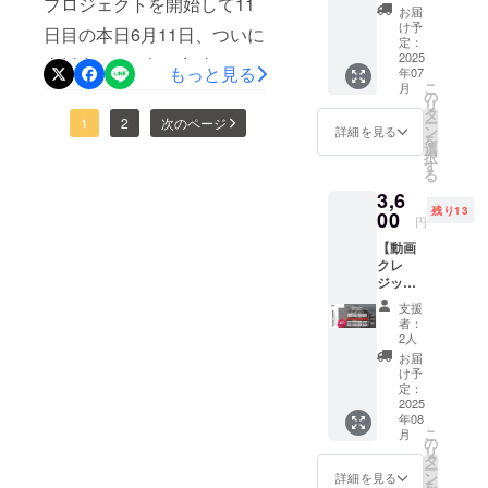
今後とも、当プロジェクト
プロジェクトを開始して11
会った
(W50×H
お届
素敵な
50mm)
に遊びに来て声をかけてい
け予
の応援よろしくお願いしま
日目の本日6月11日、ついに
景色と
と長方
定：
ただけると嬉しいです。旅
とも
2025
形
す！
支援者が100名を突破しまし
もっと見る
年07
に、感
(W80×H
はまだまだ始まったばか
こ
月
た！！ご支援いただいた皆
謝の
25mm)
の
リ
メッ
。 ※発
タ
り！！これからも楽しんで
ー
様、本当にありがとうござ
1
2
次のページ
セージ
送予定
ン
詳細を見る
を
を動画
日は目
行くぞー！
選
います！また、CAMPFIRE
択
で撮影
安であ
す
る
してお
り前後
の「映像・映画」カテゴリ
3,6
届けし
する場
残り13
でも人気ランキング2位を獲
ます。
00
合があ
円
※発送予
ります
得しました！昨日の
【動画
定日は
クレ
目安で
YouTube Liveをきっかけ
ジット
あり前
掲載
後する
に、また多くの方々に支援
支援
(中)】 ※
場合が
者：
先着15
していただき感謝の気持ち
ありま
2人
名様限
す ※動
お届
でいっぱいです。まだこの
定
画内で
け予
〈40%
呼んで
定：
旅は始まったばかりです
OFF〉
2025
ほしい
年08
YouTub
お名前
が、やってみて感じた大変
こ
月
eに掲載
やニッ
の
リ
する動
さやうまくいかない部分に
クネー
タ
ー
画や、
ムがあ
ン
詳細を見る
を