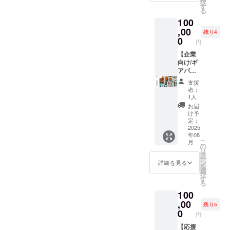
択
き合い
※発送予
す
を備考
る
しま
定日は
欄に入
100
す。 ※
目安で
力して
内容の
,00
あり前
くださ
残り4
詳細は
後する
0
い)
円
個別で
場合が
打ち合
【企業
ありま
わせ ※
向け/ギ
す
交通費
アパー
は自己
ト
支援
負担(遠
ナー】
者：
距離の
・ 旅中
1人
場合は
または
お届
要検討)
旅後に
け予
※交通手
商品の
定：
段・テ
PRを実
2025
年08
ント・
施 ・商
こ
月
山小屋
品提供
の
リ
予約は
は 旅の
タ
ー
各自手
途中・
ン
詳細を見る
を
配
旅後の
選
択
どちら
す
る
でも可
100
・
YouTub
,00
残り5
e本編の
0
円
エンド
ロール
【応援