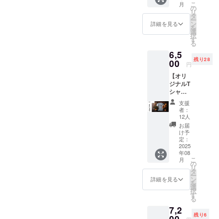
こ
月
リジナ
の
リ
ルデザ
タ
ー
イン。
ン
詳細を見る
を
（写真
選
択
はイ
す
る
メー
6,5
ジ） こ
残り28
れから
00
円
百名山
【オリ
を目指
ジナルT
す方に
シャ
も使っ
ツ】 日
て欲し
支援
本百名
いと、
者：
山をイ
既に百
12人
メージ
名山を
お届
したオ
達成さ
け予
リジナ
れたデ
定：
ルデザ
2025
ザイ
年08
インT。
ナー"ニ
こ
月
（写真
シハタ
の
リ
はイ
氏"によ
タ
ー
メー
るデザ
ン
詳細を見る
を
ジ） こ
イン。
選
択
れから
街中で
す
る
百名山
も登山
7,2
を目指
後の銭
残り6
す方に
00
湯でも