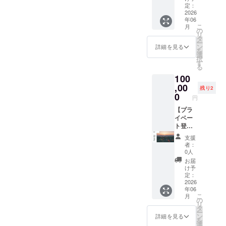
希望の
飾りた
定：
なりま
OK)を
山に一
2026
い方へ
す ※発
ご記入
年06
緒に行
お届け
送予定
くださ
こ
月
きま
しま
の
日は目
い ※ロ
リ
しょ
す。 B2
タ
安であ
ゴやバ
ー
う。 ※
サイズ
ン
り前後
詳細を見る
ナーな
を
内容の
（515×
選
する場
どの画
択
詳細は
728） ※
す
合があ
像の受
る
個別で
ポス
ります
け渡し
100
打ち合
ター内
※動画内
につい
わせ ※
,00
容は基
で呼ん
ては、
残り2
交通費
本お任
0
でほし
応募完
円
は自己
せとな
いお名
了後担
負担(遠
【プラ
ります
前や
当者か
距離の
イベー
が、旅
ニック
らメー
場合は
ト登山
中にご
ネーム
ルでご
要検討)
(1泊2
希望の
があり
連絡し
支援
日)】 一
デザイ
ました
ます ※
者：
緒に1泊
ン(写真
ら備考
0人
動画ク
2日の登
素材と
欄に記
レジッ
お届
山に行
して公
入して
け予
ト記載
きま
開した
定：
くださ
(中)込み
しょ
2026
もの)が
い
(動画に
年06
う。 テ
あれば
掲載す
こ
月
ント泊
備考欄
の
るお名
リ
でも小
にてご
タ
前や
ー
屋泊で
連絡く
ン
詳細を見る
ニック
を
もお付
ださい
選
ネーム