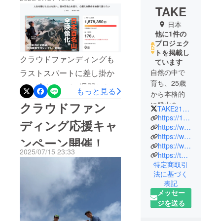
TAKE
日本
他に1件の
プロジェク
トを掲載し
クラウドファンディングも
ています
自然の中で
ラストスパートに差し掛か
育ち、25歳
り、残すところ1週間となり
もっと見る
から本格的
ました！先日、皆様からの
クラウドファン
に登山を開
TAKE211106
多大なる支援のお陰で、目
始。
https://100mountain100stories.com
ディング応援キャ
独学で映像
https://www.instagram.com/100mountains100stories
標金額である150万円を達成
https://www.youtube.com/@takexss
制作を学
ンペーン開催！
することができました！！
https://www.instagram.com/takexss/
び、日本の
2025/07/15 23:33
https://takechannel.theshop.jp/
支援していただいた皆様に
山や自然を
特定商取引
は、深く感謝申し上げま
YouTubeや
法に基づく
SNSで発信
す。今回のプロジェクトの
表記
していま
メッセー
中でも、クラウドファン
す。
ジを送る
ディングを成功させるとい
今回、人生