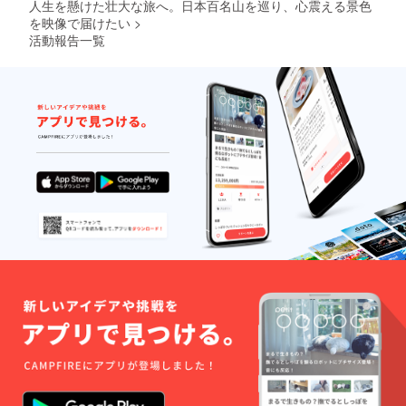
ます ※
人生を懸けた壮大な旅へ。日本百名山を巡り、心震える景色
動画ク
を映像で届けたい
>
レジッ
活動報告一覧
ト記載
(中)込み
(動画に
掲載す
るお名
前や
ニック
ネーム
を備考
欄に入
力して
くださ
い)