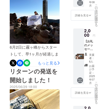
や、お得な最終キャンペー
年08
YouTub
するゼッケンのレプリカver.
こ
月
eに掲載
の
ンもありますので、ぜひこ
リ
をプレゼント！※①も対象と
する動
タ
ー
画や、
の機会をお見逃しないよ
ン
詳細を見る
を
なります＜応募方法＞リ
Blu-rey
選
択
う、引き続き支援のほどよ
に収録
す
ターン購入時の「備考欄」
る
する動
ろしくお願いいたしま
2,0
画のエ
に、以下のようにご記入く
ンド
00
す！！商品を購入していた
円
ださい：【応援メッセージ
ロール
【お礼
に、サ
だいた皆さんには順次発送
希望】メッセージ本文
のメッ
ポー
6月2日に霧ヶ峰からスター
セージ
の準備を進めていきますの
ターと
（10〜15文字以内）／名前
カー
してお
トして、早1ヶ月が経過しま
支援
で、商品到着までお待ち下
ド】 風
名前を
or ニックネーム／Instagram
者：
した！先日は、ちょうど1/4
景写真
クレ
8人
もっと見る
さい。引き続き、
のポス
ID【ゼッケン希望】
ジット
お届
となる25座目に、日本一の
トカー
表記さ
リターンの発送を
け予
100MOUNTAINS,100STORI
Instagram ID※複数購入の場
ドに、
せてい
定：
標高を誇る富士山を登頂し
感謝の
2025
ES.への応援よろしくお願い
ただき
開始しました！
合、合計金額が条件を満た
年07
気持ち
ます。
ました。6月は梅雨などの影
こ
月
いたします！
を込め
・掲載
の
せば対象です。いずれか1つ
2025/06/29 18:00
リ
響もあり、当初予定してい
たメッ
期間：
タ
ー
セージ
のリターンの備考欄にご記
応募順
ン
詳細を見る
たスケジュールとは大幅に
を
を添え
に順次
選
択
載ください。※Instagram ID
てお届
掲載開
す
変更する点があったり、旅
る
けしま
始、プ
は当選連絡に使用させてい
2,0
す。 ※
ロジェ
のスタートということでな