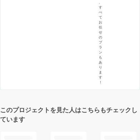
、
す
べ
て
お
任
せ
の
プ
ラ
ン
も
あ
り
ま
す
！
このプロジェクトを見た人はこちらもチェックし
ています