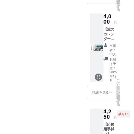
苦戦しながらも、毎日頑張
Blu-rey
りまし
選
択
に収録
たら備
す
れているのはこうして応援
る
する動
考欄に
4,0
画のエ
記入し
してくれている皆様のおか
ンド
00
てくだ
円
ロール
げです！これからもまだま
さい
【旅の
に、サ
だ長い旅は続いていきます
カレン
ポー
ダー
ターと
が、皆様からの応援の気持
2026年
してお
支援
ver】
名前を
者：
ちを背負って百名山踏破に
旅で撮
クレ
31人
影した
ジット
向けて歩き続けていきま
お届
絶景12
表記さ
け予
す。また、もしよろしけれ
選の卓
せてい
定：
上カレ
2025
ただき
ばご家族やご友人などに
年12
ン
ます。
こ
月
ダー。
・掲載
の
も、SNSなどでこの活動を
リ
支援者
期間：
タ
ー
限定価
応募順
ン
広めていただければとても
詳細を見る
を
格でお
に順次
選
択
励みになります！引き続き
届け。
掲載開
す
る
※発送予
始、プ
よろしくお願いします！！
4,2
定日は
ロジェ
残り15
目安で
50
クト終
円
あり前
了まで
【応援
後する
掲載予
用手拭
場合が
定 ・掲
い】 ※