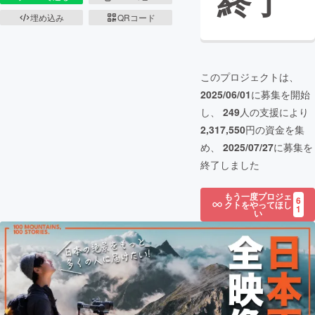
終了
埋め込み
QRコード
このプロジェクトは、
2025/06/01
に募集を開始
し、
249
人の支援により
2,317,550
円の資金を集
め、
2025/07/27
に募集を
終了しました
もう一度プロジェ
6
クトをやってほし
1
い