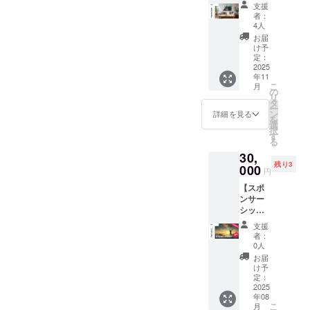
ター/A3
掲載し
支援
】
ます。
者：
TAKEが
山頂で
4人
旅中で
撮影す
お届
撮影し
る動画
け予
た
や写真
定：
ショッ
2025
に、ほ
年11
トの中
ぼ必ず
こ
月
から厳
登場す
の
リ
選した
る特別
タ
ー
ポス
なスポ
ン
詳細を見る
を
ターを
ンサー
選
択
木製パ
ポジ
す
る
ネルに
ション
30,
取り付
です。
残り3
け加工
000
・掲載
円
したプ
期間：
【スポ
レミア
2025年
ンサー
ム版。
8月中旬
シップ
自宅や
に掲載
ワッペ
オフィ
開始、
支援
ン(大)】
スでス
プロ
者：
※先着3
タイ
ジェク
0人
名様限
リッ
ト終了
お届
定
シュに
まで掲
け予
〈40%
飾りた
定：
載予定
OFF〉
2025
い方へ
・掲載
年08
このプ
お届け
方法：
こ
月
ロジェ