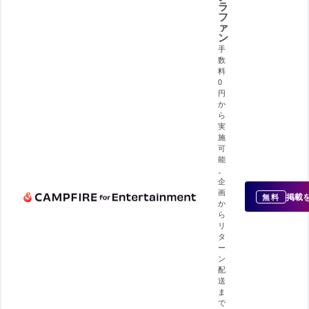
ラ
フ
ァ
ン
手
数
料
0
円
か
ら
実
施
可
能
。
企
画
掲載
無料
か
ら
リ
タ
ー
ン
配
送
ま
で