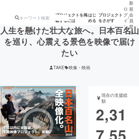
新
ロ
規
グ
会
プロジェクトを掲
はじ
プロジェクト
/
載するには
める
をさがす
イ
員
ン
登
人生を懸けた壮大な旅へ。日本百名山
録
を巡り、心震える景色を映像で届け
たい
人気のプロ
注目のリ
注目の新着プロ
募集終了が近いプ
もうすぐ公開
ジェクト
ターン
ジェクト
ロジェクト
されます
TAKE
映像・映画
アート・写真
音楽
現在の支援総
テクノロジー・ガジェット
ゲーム・サ
額
2,31
映像・映画
書籍・雑誌
7,55
ビジネス・起業
チャレンジ