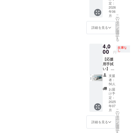
本百名
が撮影
定：
山を歩
し映像
2026
年06
き続け
化。 思
こ
月
ますの
い出の
の
リ
で応援
山行、
タ
ー
お願い
パート
ン
詳細を見る
を
しま
ナーと
選
択
す。 ※
のメモ
す
る
このリ
リアル
4,0
ターン
な思い
在庫な
は【お
出を形
00
し
円
礼の
にしま
【応援
メッ
す。 ※
用手拭
セージ
内容は
い】 ※
動画】
個別相
先着50
のリ
談 ※交
支援
名限定
ターン
通費・
者：
〈20%
と同じ
写真代
50人
OFF〉
内容に
別
お届
TAKE自
なりま
け予
らがデ
す ※発
定：
ザイン
2025
送予定
年07
したプ
日は目
こ
月
ロジェ
安であ
の
リ
クト公
り前後
タ
ー
式の手
する場
ン
詳細を見る
を
拭い ※
合があ
選
択
発送予
ります
す