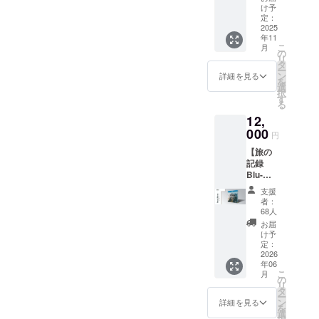
た
表記さ
い。 ※
け予
ショッ
せてい
定：
発送予
トの中
2025
ただき
定日は
年11
から厳
ます。
目安で
こ
月
選した
・掲載
の
あり前
リ
ポス
期間：
タ
後する
ー
ター ※
応募順
ン
場合が
詳細を見る
を
ポス
に順次
選
ありま
択
ター内
掲載開
す
す
る
容はお
始、プ
12,
任せと
ロジェ
なりま
000
クト終
円
す ※額
了まで
【旅の
縁は含
掲載予
記録
まれま
定 ・掲
Blu-
せん ※
載方
ray】
発送予
法：文
支援
百名山
定日は
字のみ
者：
の旅を
目安で
(サイズ
68人
凝縮し
あり前
大) ・注
お届
た絶景
後する
意事
け予
映像
場合が
定：
項：備
集。 支
2026
ありま
考欄に
年06
援者は
す
掲載を
こ
月
クレ
の
希望さ
リ
ジット
タ
れるお
ー
掲載。
ン
名前
詳細を見る
を
また、
選
(ニック