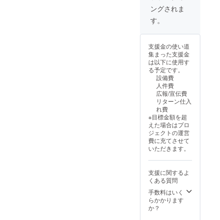
に、ほ
・掲載
ングされま
ぼ必ず
方法：
登場す
ロゴ・
す。
る特別
バ
なスポ
ナー・
ンサー
テキス
支援金の使い道
ポジ
トなど
集まった支援金
ション
(4×4cm
は以下に使用す
です。
または
る予定です。
・掲載
5×3cm)
設備費
期間：
・注意
人件費
2025年
事項：
広報/宣伝費
7月上旬
備考欄
リターン仕入
に掲載
に掲載
れ費
開始、
を希望
※目標金額を超
プロ
される
えた場合はプロ
ジェク
お名前
ジェクトの運営
ト終了
(ニック
費に充てさせて
まで掲
ネーム
いただきます。
載予定
OK)を
・掲載
ご記入
方法：
くださ
支援に関するよ
ロゴ・
い ※ロ
くある質問
バ
ゴやバ
ナー・
ナーな
手数料はいく
テキス
どの画
らかかります
トなど
像の受
か？
(6×6cm
け渡し