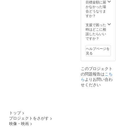
または
につい
目標金額に届
7×5cm)
ては、
かなかった場
・注意
応募完
合どうなりま
事項：
了後担
すか？
備考欄
当者か
に掲載
らメー
支援で困った
を希望
ルでご
時はどこに相
される
連絡し
談したらいい
お名前
ます ※
ですか？
(ニック
動画ク
ネーム
レジッ
ヘルプページを
OK)を
ト記載
見る
ご記入
(中)込み
くださ
(動画に
い ※ロ
掲載す
このプロジェクト
ゴやバ
るお名
の問題報告は
ナーな
こち
前や
どの画
ニック
ら
よりお問い合わ
像の受
ネーム
せください
け渡し
を備考
につい
欄に入
ては、
力して
応募完
くださ
了後担
い)
当者か
トップ
>
らメー
プロジェクトをさがす
>
ルでご
映像・映画
>
連絡し