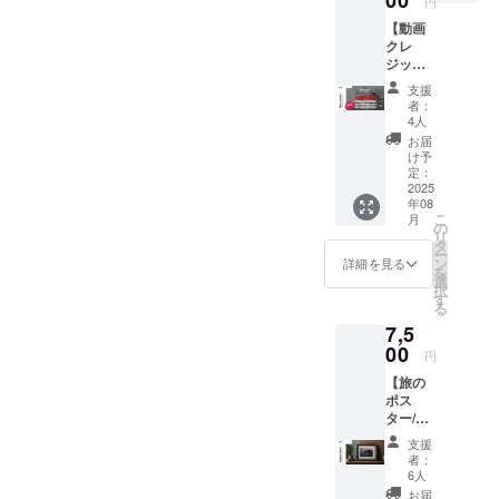
円
も使っ
使用で
【動画
て欲し
きるタ
クレ
いと、
イベッ
ジット
既に百
クの特
掲載
名山を
注！ サ
支援
(大)】 ※
達成さ
イズ：
者：
先着10
れたデ
約
4人
名様限
ザイ
W330×
お届
定
ナー"ニ
H380×
け予
〈40%
シハタ
定：
D100m
OFF〉
2025
氏"によ
m ※発送
年08
YouTub
るデザ
予定日
こ
月
eに掲載
イン。
の
は目安
リ
する動
山だけ
タ
であり
ー
画や、
でなく
ン
前後す
詳細を見る
を
Blu-rey
街でも
選
る場合
択
に収録
着用し
す
があり
る
する動
て山を
ます
7,5
画のエ
感じま
ンド
00
せんか?
円
ロール
（素材:
【旅の
に、サ
コット
ポス
ポー
ン） サ
ター/A3
ターと
イズ：
】
してお
S/M/L/X
支援
TAKEが
名前を
Lからお
者：
旅中で
クレ
選びく
6人
撮影し
ジット
ださ
お届