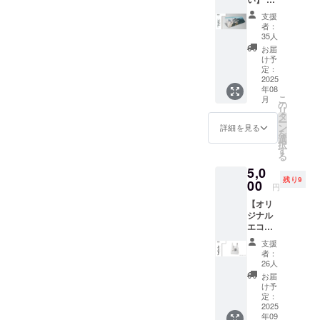
ありま
載方
先着50
す
法：文
支援
名限定
字のみ
者：
〈15%
(サイズ
35人
OFF〉
中) ・注
お届
TAKE自
意事
け予
らがデ
定：
項：備
ザイン
2025
考欄に
年08
したプ
掲載を
こ
月
ロジェ
の
希望さ
リ
クト公
タ
れるお
ー
式の手
ン
名前
詳細を見る
を
拭い ※
選
(ニック
択
発送予
す
ネーム
る
定日は
OK)を
5,0
目安で
ご記入
残り9
あり前
00
くださ
円
後する
い
【オリ
場合が
ジナル
ありま
エコ
す
バッグ
支援
(タイ
者：
ベッ
26人
ク)】 日
お届
本百名
け予
山をイ
定：
メージ
2025
年09
したオ