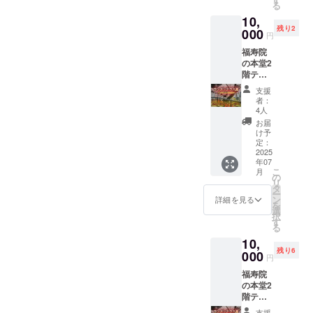
る
り面白
10,
い事を
残り2
したい
000
円
人達が
福寿院
集まる
の本堂2
会で
階テラ
す。
スにお
チーム
支援
席をご
メン
者：
用意致
バーを
4人
しまし
中心
お届
た。ラ
に、イ
け予
ンタン
ベント
定：
に手が
2025
の話題
年07
届きそ
を肴に
こ
月
うで届
ウダウ
の
リ
かない2
ダと飲
タ
ー
階席で
みま
ン
詳細を見る
を
ランタ
しょ
選
択
ンを眺
う。 ※
す
る
めなが
食事+ド
10,
ら、飲
リンク1
残り6
食をお
000
杯付き
円
楽しみ
場所
福寿院
くださ
リカ
の本堂2
い。
フェ 住
階テラ
日
所 愛
スにお
時
知県江
支援