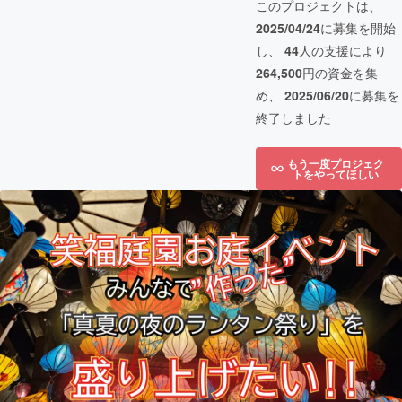
このプロジェクトは、
2025/04/24
に募集を開始
し、
44
人の支援により
264,500
円の資金を集
め、
2025/06/20
に募集を
終了しました
もう一度プロジェク
トをやってほしい