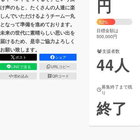
円
け声のもと、たくさんの人達に楽
まちづくり・地域活性化
しんでいただけるようチーム一丸
52%
となって準備を進めております。
目標金額は
CAMPFIRE for Social Good
CAMPFIRE Creation
未来の世代に素晴らしい思い出を
500,000円
CAMPFIREふるさと納税
machi-ya
コミュニティ
届けるため、是非ご協力よろしく
お願い致します。
支援者数
44
人
ポスト
シェア
LINEで送る
URLコピー
埋め込み
QRコード
募集終了まで残
り
終了