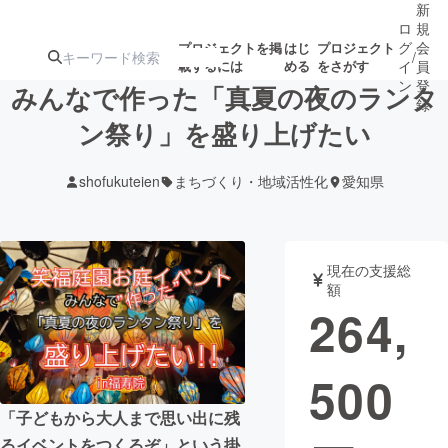
新
ロ
規
グ
会
プロジェクトを掲
はじ
プロジェクト
/
載するには
める
をさがす
イ
員
ン
登
みんなで作った「真夏の夜のランタ
録
ン祭り」を盛り上げたい
人気のプロ
注目のリ
注目の新着プロ
募集終了が近いプ
もうすぐ公開
shofukuteien
まちづくり・地域活性化
愛知県
ジェクト
ターン
ジェクト
ロジェクト
されます
アート・写真
音楽
現在の支援総
額
264,
テクノロジー・ガジェット
ゲーム・サ
500
映像・映画
書籍・雑誌
「子どもから大人まで思い出に残
ビジネス・起業
チャレンジ
るイベントをつくるぞ」という掛