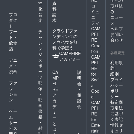
性
資
コ
取り組
化
料
ミュ
み
プロ
音
請
ニ
ニュー
ダク
楽
求
ティ
ス
ト
CAM
ヘルプ
クラウドファ
フー
チ
PFI
お問い
ンディングの
ド・
ャ
RE
合わせ
ノウハウを無
飲食
レ
Crea
料で学ぼう
店
ン
tion
各種規定
CAMPFIRE
ジ
CAM
アカデミー
アニ
ス
利用規
PFI
メ・
ポ
約
RE
漫画
ー
CA
説
細則
for
ツ
MP
明
プライ
Soci
ファ
映
FI
会
バシー
al
ッ
像
RE
・
ポリ
Goo
ショ
・
ア
相
シー
d
ン
映
カ
談
特定商
CAM
画
デ
会
取引法
PFI
ゲー
書
ミ
に基づ
RE
ム・
籍
ー
く表記
for
サー
・
と
情報セ
Ente
ビス
雑
は
キュリ
rtain
開発
誌