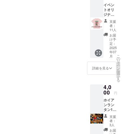
サイズ
リエイ
イベン
は
ターあ
トオリ
M.L.XL
み監
ジナルT
をご用
督。動
シャ
意して
画は笑
支援
ツ ピ
ます
福庭園
者：
ンク ラ
の
11人
ンタン
YouTub
お届
イベン
e に
け予
トオリ
定：
アップ
ジナルT
2025
ロード
年07
シャツ
しま
こ
月
です。
の
す。 ※
リ
なよさ
タ
必ず備
ー
んおす
ン
考欄に
詳細を見る
を
すめ。
選
エンド
択
みんな
す
ロール
る
でイベ
に掲載
4,0
ントを
をご希
盛り上
00
望のお
円
げま
名前を
ホイア
しょ
記入し
ンラン
う。 ※
てくだ
タン1個
サイズ
さい。
支援
は
支援
【お礼
M.L.XL
者：
動画
をご用
3人
メッ
意して
お届
セー
ます。