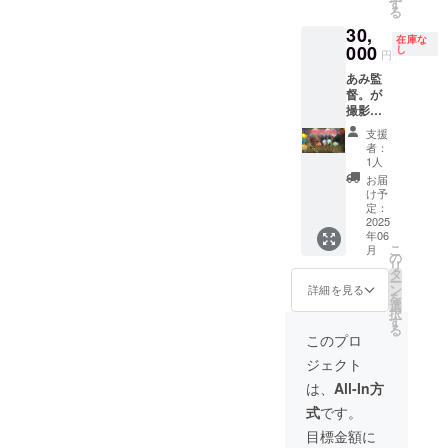
21日
す
演しま
フ1名の
る
使用
(土)19:0
せん
交通費
30,
シーン
0に愛知
(場合に
在庫な
を加え
000
県一宮
し
よって
円
て編集
市の
は宿泊
あみ監
した30
『福寿
費)は別
督。が
秒～60
院』に
途でご
撮影編
秒の
来れる
用意く
集する
ショー
方限定
ださい
支援
イベン
トムー
になり
者：
トCM用
ビーを
ます。
1人
動画に
差し上
住所
お届
出演で
げま
愛知県
け予
きる
す。 １
定：
一宮市
権。 イ
2025
組4名様
大江2丁
年06
ベント
まで出
目7-26
こ
月
CM動画
演可能
の
※撮影の
リ
に出演
です。
タ
詳細は
ー
してい
撮影
ン
メール
詳細を見る
を
ただ
日 6月
選
でご連
択
き、未
21日
す
絡致し
る
使用
(土)19:4
ます。
このプロ
シーン
0に愛知
※撮影時
ジェクト
を加え
県一宮
間は30
て編集
市の
分程度
は、
All-In方
した30
『福寿
になり
式
です。
秒～60
院』に
ます。
秒の
来れる
※荒天の
目標金額に
ショー
方限定