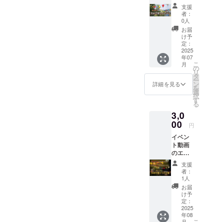
伝える
す。 ※
支援
権で
苔玉に
者：
す。 真
使用す
0人
夏の夜
る植物
お届
のラン
は当日
け予
タン祭
の仕入
定：
りの最
2025
れ状況
年07
後のコ
によっ
こ
月
ンテン
て変わ
の
リ
ツ!
りま
タ
ー
2025年
す。
ン
詳細を見る
を
7/21(月)
選
択
18:00に
す
る
福寿院
3,0
に来れ
る方限
00
円
定にな
イベン
りま
ト動画
す。 イ
のエン
ベント
ドロー
終了後
支援
ルに名
の写真
者：
前が載
取り放
1人
せれる
題の会
お届
権 『真
場でイ
け予
夏の夜
ベント
定：
のラン
2025
の撤収
年08
タン祭
ができ
こ
月