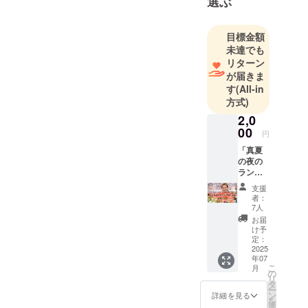
選ぶ
目標金額
未達でも
リターン
が届きま
す
(All-in
方式)
2,0
00
円
「真夏
の夜の
ランタ
ン祭
支援
り」開
者：
催を
7人
祝って
お届
のお祝
け予
儀的な
定：
支援で
2025
年07
す。 イ
こ
月
ベント
の
リ
当日、
タ
ー
「お祝
ン
詳細を見る
を
い支援
選