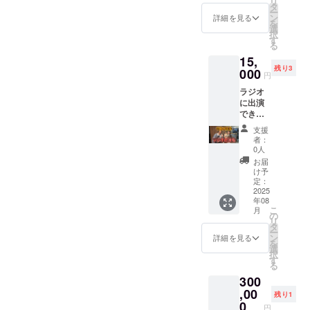
リ
のお礼
住
タ
ー
動画を
所 愛
ン
詳細を見る
を
お送り
知県一
選
択
させて
宮市大
す
る
いただ
江2丁目
15,
きま
7-26 ※1
残り3
す。 イ
000
枠2～3
円
ベント
名座れ
ラジオ
運営費
ます ※
に出演
にあて
飲食は
できる
させて
別途
権 笑福
いただ
支援
が毎月
きま
者：
第3火曜
す。
0人
日に出
お届
演して
け予
いるラ
定：
ジオ番
2025
年08
組ルー
こ
月
セン
の
リ
アップ
タ
ー
の「今
ン
詳細を見る
を
日の半
選
択
歩」の
す
る
コー
300
ナー(10
分間)に
,00
残り1
笑福と
0
円