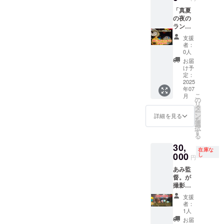
一緒に
出演で
「真夏
きま
の夜の
す。 自
ランタ
分の仕
ン祭
支援
事のこ
り」を
者：
とや、
開催出
0人
挑戦し
来る権
お届
ている
利で
け予
こと
す。主
定：
や、頑
催者さ
2025
年07
張って
んを募
こ
月
ること
集して
の
リ
などを
いま
タ
ー
語り合
す。 ホ
ン
詳細を見る
を
いま
イアン
選
択
しょ
ランタ
す
る
う。
ンを150
30,
場
個とス
在庫な
所 愛
トリン
000
し
円
知北FM
グライ
あみ監
トを貸
督。が
愛知
し出し
撮影編
県犬山
して、
集する
市西古
設営と
支援
イベン
券5
撤収を
者：
トCM用
日
お手伝
1人
動画に
時
い致し
お届