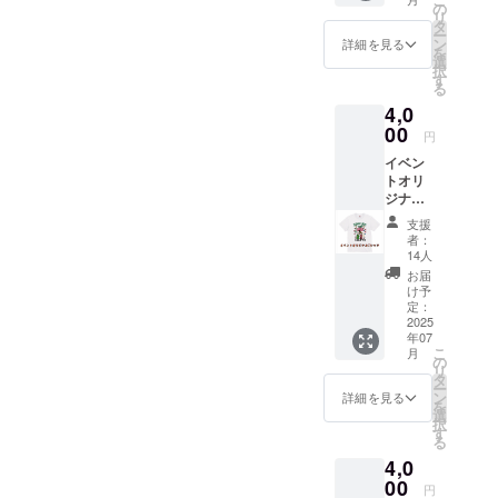
り』in
る権利
の
リ
福寿院
です。
タ
ー
のイベ
イベン
ン
詳細を見る
を
ント動
ト中は
選
択
画のエ
入れな
す
る
ンド
い場所
4,0
ロール
での作
にお名
00
業もあ
円
前を掲
りま
イベン
載させ
す。
トオリ
ていた
17:45に
ジナルT
だきま
福寿院
シャ
す。 皆
へお越
支援
ツ ホ
さんの
し下さ
者：
ワイト
ご支援
い。 ※2
14人
ランタ
がイベ
時間程
お届
ンイベ
ントの
の作業
け予
ントオ
一部と
定：
を予定
リジナ
2025
なり夏
してま
年07
ルTシャ
の思い
す ※動
こ
月
ツで
出にな
の
きやす
リ
す。 み
ります
タ
い格好
ー
んなで
よう
ン
で
詳細を見る
を
イベン
に。 イ
選
択
トを盛
ベント
す
る
り上げ
動画の
4,0
ましょ
制作は
う。 ※
00
動画ク
円