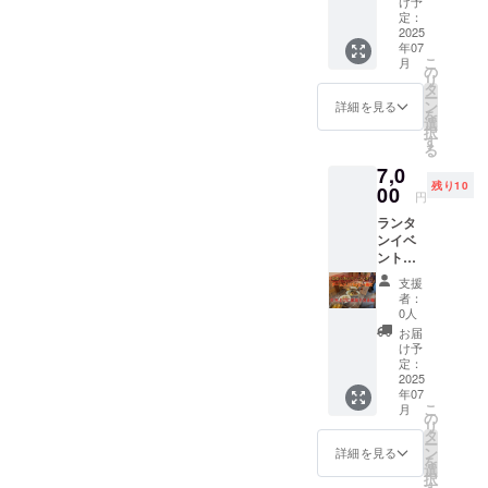
け予
ジ】 笑
定：
福庭園
2025
年07
の代表
こ
月
尾関か
の
リ
ら1分間
タ
ー
のお礼
ン
詳細を見る
を
動画を
選
択
送らせ
す
る
ていた
7,0
だきま
残り10
す。 提
00
円
供方法:
ランタ
メール
ンイベ
にURL
ントの
を記載
打ち上
しま
支援
げに参
す。
者：
加でき
0人
る権
お届
2025年
け予
7月26日
定：
に開催
2025
年07
される
こ
月
笑福庭
の
リ
園主催
タ
ー
のただ
ン
詳細を見る
を
の飲み
選
択
会であ
す