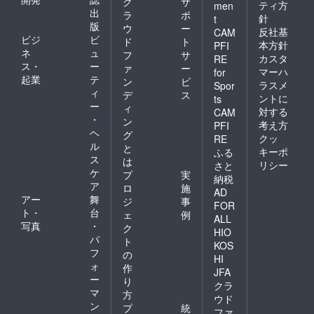
ク
サ
ティ方
men
出
ラ
ポ
針
t
版
ウ
ー
反社基
CAM
ビジ
ビ
ド
ト
本方針
PFI
ネ
ュ
フ
サ
カスタ
RE
ス・
ー
ァ
ー
マーハ
for
起業
テ
ン
ビ
ラスメ
Spor
ィ
デ
ス
ントに
ts
ー
ィ
対する
CAM
・
ン
考え方
PFI
ヘ
グ
クッ
RE
ル
と
キーポ
ふる
ス
は
リシー
さと
ケ
プ
実
納税
ア
ロ
施
AD
アー
舞
ジ
事
FOR
ト・
台
ェ
例
ALL
写真
・
ク
HIO
パ
ト
KOS
フ
の
HI
ォ
作
JFA
ー
り
クラ
マ
方
ウド
ン
プ
統
ファ