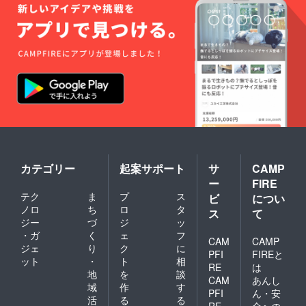
トムー
ビーな
ので、
修正お
直し対
応は致
しかね
ます。
□撮影当
日にこ
の内容
を記載
した同
意書に
お客様
カテゴリー
起案サポート
サ
CAMP
のサイ
ー
FIRE
ンをお
願いし
テク
ま
プ
ス
ビ
につい
ます。
ノロ
ち
ロ
タ
ス
て
ジー
づ
ジ
ッ
・ガ
く
ェ
フ
CAM
CAMP
ジェ
り
ク
に
PFI
FIREと
ット
・
ト
相
RE
は
地
を
談
CAM
あんし
域
作
す
PFI
ん・安
活
る
る
RE
全への