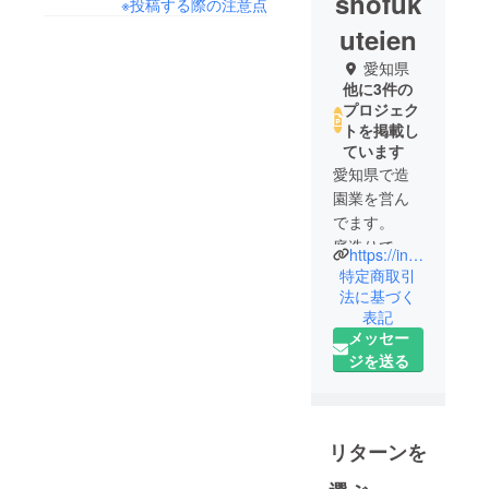
shofuk
※投稿する際の注意点
uteien
愛知県
他に3件の
プロジェク
トを掲載し
ています
愛知県で造
園業を営ん
でます。
庭造りで福
https://instagram.com/shofuku_2929?igshid=OGQ5ZDc2ODk2ZA==
をもたらし
特定商取引
笑顔の花を
法に基づく
表記
咲かせま
メッセー
す。
ジを送る
リターンを