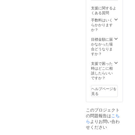
ホーム
詳細は
に同意
ペー
支援に関するよ
メール
いただ
ジ、チ
くある質問
でご連
ける方
ラシな
絡致し
のみお
手数料はいく
どに掲
ます。
申し込
らかかります
載させ
※撮影時
みくだ
か？
ていた
間は30
さい。
だきま
分程度
□撮影し
目標金額に届
す。 □
になり
た動
かなかった場
今回の
ます。
画、お
合どうなりま
リター
※荒天の
写真は
すか？
ンはあ
場合は
今後(期
み監
翌6/22
限を設
支援で困った
督。の
日(日)に
けず)笑
時はどこに相
おまか
なりま
福庭園
談したらいい
せ
す。 ※
及びあ
ですか？
ショー
このリ
み監
トムー
ターン
督。の
ビーな
ヘルプページを
は以下
SNS、
ので、
見る
の項目
ホーム
修正お
に同意
ペー
直し対
いただ
ジ、チ
応は致
このプロジェクト
ける方
ラシな
しかね
の問題報告は
のみお
こち
どに掲
ます。
申し込
載させ
ら
よりお問い合わ
□撮影当
みくだ
ていた
日にこ
せください
さい。
だきま
の内容
□撮影し
す。 □