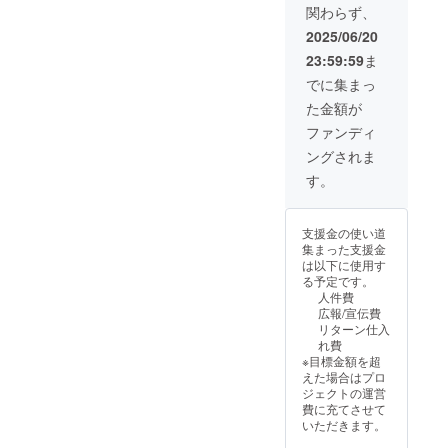
場合は
関わらず、
トムー
になり
翌6/22
ビーを
ます。
日(日)に
2025/06/20
差し上
住所
なりま
23:59:59
ま
げま
愛知県
す。 ※
す。 １
一宮市
このリ
でに集まっ
組4名様
大江2丁
ターン
た金額が
まで出
目7-26
は以下
演可能
※撮影の
の項目
ファンディ
です。
詳細は
に同意
ングされま
撮影
メール
いただ
日 6月
でご連
ける方
す。
21日
絡致し
のみお
(土)20:2
ます。
申し込
0に愛知
※撮影時
みくだ
支援金の使い道
県一宮
間は30
さい。
集まった支援金
市の
分程度
□撮影し
は以下に使用す
『福寿
になり
た動
る予定です。
院』に
ます。
画、お
人件費
来れる
※荒天の
写真は
広報/宣伝費
方限定
場合は
今後(期
リターン仕入
になり
翌6/22
限を設
れ費
ます。
日(日)に
けず)笑
※目標金額を超
住所
なりま
福庭園
えた場合はプロ
愛知県
す。 ※
及びあ
ジェクトの運営
一宮市
このリ
み監
費に充てさせて
大江2丁
ターン
督。の
いただきます。
目7-26
は以下
SNS、
※撮影の
の項目