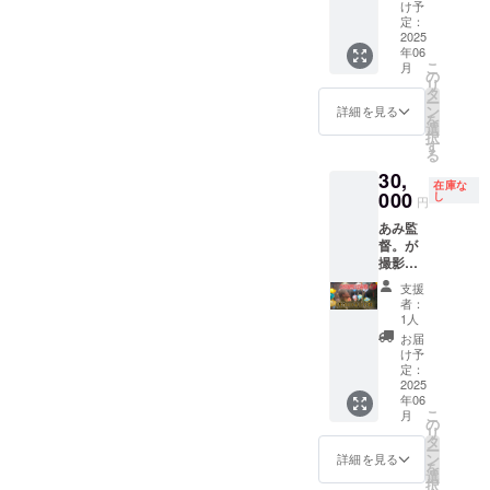
出演で
16:30～
ます。
け予
きる
18:00(
スケ
定：
権。 イ
2025
出演時
ジュー
年06
ベント
間は10
ル調整
こ
月
CM動画
分)
等は
の
リ
に出演
メール
タ
ー
してい
リ
でやり
ン
詳細を見る
を
ただ
ターン
とりさ
選
択
き、未
購入者
せてい
す
る
使用
様へ
ただき
30,
シーン
追って
ます。
在庫な
を加え
000
ご連絡
開催時
し
円
て編集
させ
期は
あみ監
した30
2025年
督。が
秒～60
てい
7月以降
撮影編
秒の
ただき
※ランタ
集する
ショー
ます。
ンを追
支援
イベン
トムー
(イベン
加で飾
者：
トCM用
ビーを
ト終了
りたい
1人
動画に
差し上
後の
場合は
お届
出演で
げま
別途料
け予
きる
す。 １
定：
第３
金がか
権。 イ
2025
組4名様
火曜日)
かりま
年06
ベント
まで出
※出演は
す。 ※
こ
月
CM動画
演可能
の
10分間
遠方の
リ
に出演
です。
タ
です ※
場合は
ー
してい
撮影
ン
なよさ
笑福と
詳細を見る
を
ただ
日 6月
選
んは出
スタッ
択
き、未