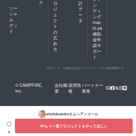
ス
ロ
計
ン
ソー
ジ
デ
ディ
シャ
ェ
ー
ング
ル
ク
タ
mac
グッ
ト
hi-ya
ド
の
補助
広
金申
め
請サ
方
ポー
ト
「QRコード」は株式会社デンソーウェーブの登録商標です。
© CAMPFIRE,
会社概
採用情
パートナー
Inc.
要
報
募集
shofukuteien
さんへアンコール
もう一度プロジェクトをやってほしい
5