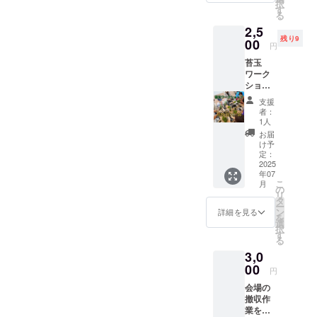
択
した
す
る
よ」っ
2,5
と笑福
残り9
に言っ
00
円
ていた
苔玉
だける
ワーク
と、笑
ショッ
福が
プに参
深々と
支援
加でき
頭を下
者：
る権 子
げて御
1人
どもか
礼を言
お届
ら大人
いま
け予
まで楽
す。
定：
しめる
2025
年07
ワーク
こ
月
ショッ
の
リ
プで
タ
ー
す。
ン
詳細を見る
を
7/20(日)
選
択
17:00ま
す
る
でに福
3,0
寿院に
来れる
00
円
方。所
会場の
要時間
撤収作
は30分
業を手
程度で