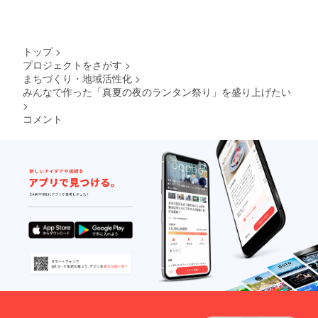
を記載
た動
今回の
した同
画、お
リター
意書に
写真は
ンはあ
お客様
今後(期
み監
のサイ
トップ
>
限を設
督。の
ンをお
プロジェクトをさがす
>
けず)笑
おまか
願いし
まちづくり・地域活性化
>
福庭園
せ
ます。
及びあ
みんなで作った「真夏の夜のランタン祭り」を盛り上げたい
ショー
み監
トムー
>
督。の
ビーな
コメント
SNS、
ので、
ホーム
修正お
ペー
直し対
ジ、チ
応は致
ラシな
しかね
どに掲
ます。
載させ
□撮影当
ていた
日にこ
だきま
の内容
す。 □
を記載
今回の
した同
リター
意書に
ンはあ
お客様
み監
のサイ
督。の
ンをお
おまか
願いし
せ
ます。
ショー