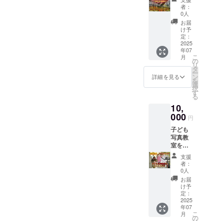
席をご
7/19(土)
南市赤
者：
用意致
18:00～
童子町
0人
しまし
21:00
大堀18
お届
た。ラ
場
日時
け予
ンタン
所 福
定：
7/26(土)
に手が
2025
寿院本
18:00
年07
届きそ
堂2階テ
～21:00
こ
月
うで届
ラス
の
リ
かない2
住
タ
ー
階席で
所 愛
ン
詳細を見る
を
ランタ
知県一
選
択
ンを眺
宮市大
す
る
めなが
江2丁目
10,
ら、飲
7-26 ※1
食をお
000
枠2～3
円
楽しみ
名座れ
子ども
くださ
ます ※
写真教
い。
飲食は
室をと
日
別途
ことん
時
支援
応援し
7/20(日)
者：
てくだ
18:00～
0人
さい。
20:30
お届
あずね
場
け予
こから
所 福
定：
心の込
2025
寿院本
年07
もった
堂2階テ
こ
月
１分間
ラス
の