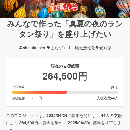
みんなで作った「真夏の夜のラン
タン祭り」を盛り上げたい
shofukuteien
まちづくり・地域活性化
愛知県
現在の支援総額
264,500
円
終了
52
%達成
目標金額
500,000
円
支援者数
44
人
このプロジェクトは、
2025/04/24
に募集を開始し、
44
人の支援
により
264,500
円の資金を集め、
2025/06/20
に募集を終了しま
した