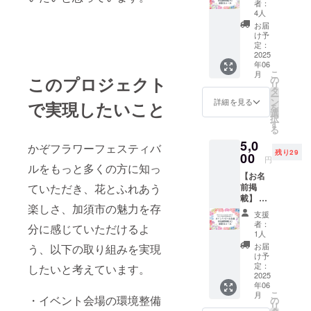
ム）を
者：
載・中
掲載し
4人
サイ
ます。
お届
ズ】 感
・掲載
け予
謝の気
期間：
定：
持ちを
2025
2025年
年06
込め
5月〜
こ
月
て、お
このプロジェクト
2026年
の
リ
礼の
4月まで
タ
ー
メッ
の1年間
ン
詳細を見る
で実現したいこと
を
セージ
・掲載
選
択
をお送
方法：
す
る
りしま
文字の
5,0
す。 メ
み、ロ
かぞフラワーフェスティバ
残り29
インサ
00
ゴ／バ
円
イト
ルをもっと多くの方に知っ
ナーの
【お名
に、支
掲載は
ていただき、花とふれあう
前掲
援者様
不可 ・
載】 メ
のお名
掲載サ
楽しさ、加須市の魅力を存
インサ
前
イズ：
支援
イトと
（ニッ
小 ・支
者：
分に感じていただけるよ
イベン
クネー
援時、
1人
ト会場
ム）を
必ず備
お届
う、以下の取り組みを実現
に、支
掲載し
考欄に
け予
援者様
ます。
定：
したいと考えています。
希望さ
のお名
2025
・掲載
れるお
年06
前
期間：
名前を
こ
月
（ニッ
・イベント会場の環境整備
2025年
の
ご記入
リ
クネー
5月〜