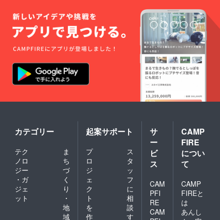
カテゴリー
起案サポート
サ
CAMP
ー
FIRE
テク
ま
プ
ス
ビ
につい
ノロ
ち
ロ
タ
ス
て
ジー
づ
ジ
ッ
・ガ
く
ェ
フ
CAM
CAMP
ジェ
り
ク
に
PFI
FIREと
ット
・
ト
相
RE
は
地
を
談
CAM
あんし
域
作
す