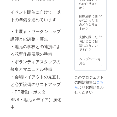
（15文
らかかります
字ま
か？
で） ・
イベント開催に向けて、以
動画作
目標金額に届
下の準備を進めています
成のた
かなかった場
め、画
合どうなりま
像を5
すか？
・出展者・ワークショップ
点〜10
点、ご
支援で困った
講師との調整・募集
提供い
時はどこに相
ただき
談したらいい
・地元の学校との連携によ
ます。
ですか？
る花育作品展示の準備
ヘルプページを
・ボランティアスタッフの
見る
募集とマニュアル整備
・会場レイアウトの見直し
このプロジェクト
の問題報告は
こち
と必要設備のリストアップ
ら
よりお問い合わ
・PR活動（ポスター・
せください
SNS・地元メディア）強化
中