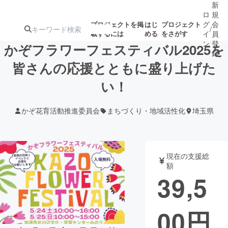
新
ロ
規
グ
会
プロジェクトを掲
はじ
プロジェクト
/
載するには
める
をさがす
イ
員
ン
登
かぞフラワーフェスティバル2025を
録
皆さんの応援とともに盛り上げた
い！
人気のプロ
注目のリ
注目の新着プロ
募集終了が近いプ
もうすぐ公開
ジェクト
ターン
ジェクト
ロジェクト
されます
かぞ花育活動推進委員会
まちづくり・地域活性化
埼玉県
アート・写真
音楽
現在の支援総
テクノロジー・ガジェット
ゲーム・サ
額
39,5
映像・映画
書籍・雑誌
00
円
ビジネス・起業
チャレンジ