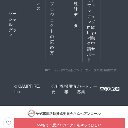
ン
プ
統
ファ
ス
ロ
計
ン
ソー
ジ
デ
ディ
シャ
ェ
ー
ング
ル
ク
タ
mac
グッ
ト
hi-ya
ド
の
補助
広
金申
め
請サ
方
ポー
ト
「QRコード」は株式会社デンソーウェーブの登録商標です。
© CAMPFIRE,
会社概
採用情
パートナー
Inc.
要
報
募集
かぞ花育活動推進委員会
さんへアンコール
もう一度プロジェクトをやってほしい