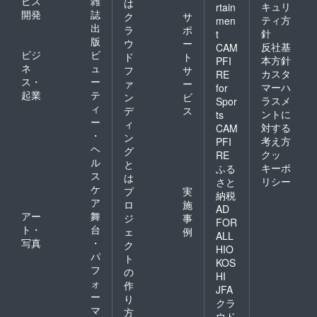
ビス
雑
は
キュリ
rtain
開発
誌
ク
サ
ティ方
men
出
ラ
ポ
針
t
版
ウ
ー
反社基
CAM
ビジ
ビ
ド
ト
本方針
PFI
ネ
ュ
フ
サ
カスタ
RE
ス・
ー
ァ
ー
マーハ
for
起業
テ
ン
ビ
ラスメ
Spor
ィ
デ
ス
ントに
ts
ー
ィ
対する
CAM
・
ン
考え方
PFI
ヘ
グ
クッ
RE
ル
と
キーポ
ふる
ス
は
リシー
さと
ケ
プ
実
納税
ア
ロ
施
AD
アー
舞
ジ
事
FOR
ト・
台
ェ
例
ALL
写真
・
ク
HIO
パ
ト
KOS
フ
の
HI
ォ
作
JFA
ー
り
クラ
マ
方
ウド