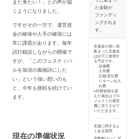
また来たい！」との声が届
い！ ・
考欄に
た金額が
掲載期
希望さ
くようになりました。
間：
れるお
ファンディ
2025年
名前を
ングされま
5月〜
ご記入
ですがその一方で、運営資
2026年
くださ
す。
4月まで
金の確保や人手の確保には
い。
の1年間
（15文
常に課題があります。毎年
・掲載
字ま
支援金の使い道
方法：
で）
試行錯誤しながらの開催で
集まった支援金
文字の
は以下に使用す
み、ロ
すが、「このフェスティバ
る予定です。
ゴ／バ
設備費
ナーの
ルを加須の風物詩にした
人件費
掲載は
広報/宣伝費
不可 ・
い」という強い想いのも
リターン仕入
掲載サ
れ費
と、今年も挑戦を続けてい
イズ：
※目標金額を超
小 ・支
えた場合はプロ
ます。
援時、
ジェクトの運営
必ず備
費に充てさせて
考欄に
いただきます。
希望さ
れるお
名前を
支援に関するよ
ご記入
くある質問
くださ
現在の準備状況
い。
手数料はいく