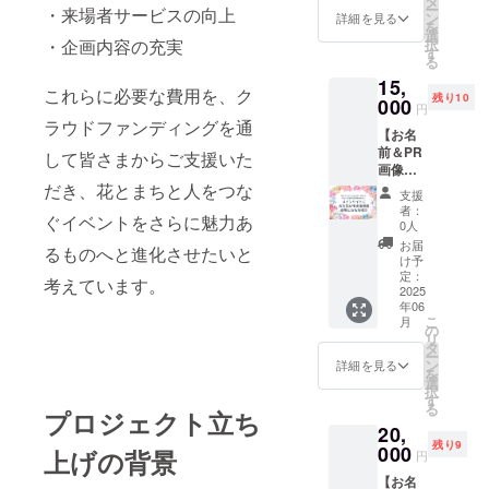
タ
くださ
ー
・来場者サービスの向上
ム）を
2026年
ン
い。
詳細を見る
を
掲載し
4月まで
選
（15文
・企画内容の充実
択
ます。
の1年間
す
字ま
る
・掲載
・掲載
で）
15,
期間：
方法：
これらに必要な費用を、ク
残り10
2025年
000
文字の
円
5月〜
み、ロ
ラウドファンディングを通
【お名
2026年
ゴ／バ
前＆PR
4月まで
して皆さまからご支援いた
ナーの
画像掲
の1年間
掲載は
載】 メ
だき、花とまちと人をつな
・掲載
不可 ・
支援
インサ
方法：
掲載サ
者：
ぐイベントをさらに魅力あ
イト
文字の
イズ：
0人
に、支
み、ロ
中 ・支
お届
るものへと進化させたいと
援者様
ゴ／バ
援時、
け予
のお名
ナーの
定：
必ず備
考えています。
前
2025
掲載は
考欄に
年06
（ニッ
不可 ・
希望さ
こ
月
クネー
掲載サ
の
れるお
リ
ム）と
イズ：
タ
名前を
ー
PR画像
大サイ
ン
ご記入
詳細を見る
を
を掲載
ズ ・支
選
くださ
択
しま
援時、
す
い。
る
プロジェクト立ち
す。 イ
必ず備
（15文
20,
ベント
考欄に
字ま
残り9
会場に
000
希望さ
上げの背景
で）
円
て支援
れるお
【お名
者様の
名前を