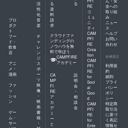
PFI
ん・安
活
る
る
RE
全への
性
資
コ
取り組
化
料
ミュ
み
プロ
音
請
ニ
ニュー
ダク
楽
求
ティ
ス
ト
CAM
ヘルプ
クラウドファ
フー
チ
PFI
お問い
ンディングの
ド・
ャ
RE
合わせ
ノウハウを無
飲食
レ
Crea
料で学ぼう
店
ン
tion
各種規定
CAMPFIRE
ジ
CAM
アカデミー
アニ
ス
利用規
PFI
メ・
ポ
約
RE
漫画
ー
CA
説
細則
for
ツ
MP
明
プライ
Soci
ファ
映
FI
会
バシー
al
ッ
像
RE
・
ポリ
Goo
ショ
・
ア
相
シー
d
ン
映
カ
談
特定商
CAM
画
デ
会
取引法
PFI
ゲー
書
ミ
に基づ
RE
ム・
籍
ー
く表記
for
サー
・
と
情報セ
Ente