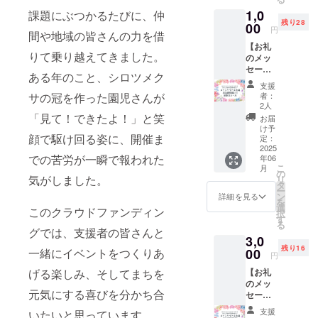
2025年
1,0
課題にぶつかるたびに、仲
5月〜
残り28
2026年
00
円
間や地域の皆さんの力を借
4月まで
【お礼
の1年間
りて乗り越えてきました。
のメッ
・掲載
セージ
方法：
ある年のこと、シロツメク
＆お名
文字の
支援
前掲
み、ロ
サの冠を作った園児さんが
者：
載】 感
ゴ／バ
2人
謝の気
ナーの
「見て！できたよ！」と笑
お届
持ちを
掲載は
け予
顔で駆け回る姿に、開催ま
込め
不可 ・
定：
て、お
2025
掲載サ
での苦労が一瞬で報われた
年06
礼の
イズ：
こ
月
メッ
小 ・支
の
気がしました。
リ
セージ
援時、
タ
ー
をお送
必ず備
ン
詳細を見る
を
りしま
考欄に
選
このクラウドファンディン
択
す。 メ
希望さ
す
る
インサ
れるお
グでは、支援者の皆さんと
3,0
イト
名前を
残り16
に、支
一緒にイベントをつくりあ
00
ご記入
円
援者様
くださ
げる楽しみ、そしてまちを
【お礼
のお名
い。
のメッ
前
（15文
元気にする喜びを分かち合
セージ
（ニッ
字ま
＆お名
クネー
で）
支援
いたいと思っています。
前掲