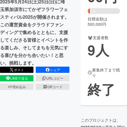
2025年5月24日(土)25日(日)に埼
玉県加須市にてかぞフラワーフェ
まちづくり・地域活性化
7%
スティバル2025が開催されます。
目標金額は
500,000円
この運営資金をクラウドファン
CAMPFIRE for Social Good
CAMPFIRE Creation
ディングで集めるとともに、支援
CAMPFIREふるさと納税
machi-ya
コミュニティ
支援者数
してくださる皆様とイベントを作
9
人
る楽しみ、そしてまちを元気にす
る喜びを分かち合いたい！と思
い、挑戦します。
募集終了まで残
ポスト
シェア
り
LINEで送る
URLコピー
終了
埋め込み
QRコード
このプロジェクトは、