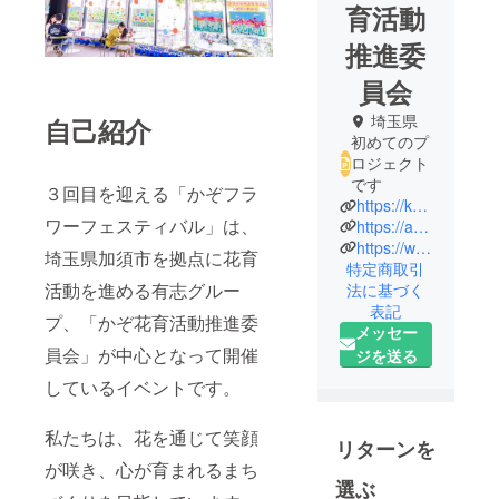
育活動
推進委
員会
埼玉県
自己紹介
初めてのプ
ロジェクト
です
３回目を迎える「かぞフラ
https://kazoflowerfestival2025.hp.peraichi.com
ワーフェスティバル」は、
https://ameblo.jp/kazohanaiku/
https://www.instagram.com/kazo.hanaiku/
埼玉県加須市を拠点に花育
特定商取引
活動を進める有志グルー
法に基づく
表記
プ、「かぞ花育活動推進委
メッセー
員会」が中心となって開催
ジを送る
しているイベントです。
私たちは、花を通じて笑顔
リターンを
が咲き、心が育まれるまち
選ぶ