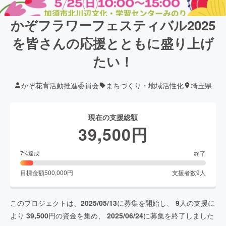
かぞフラワーフェスティバル2025
を皆さんの応援とともに盛り上げ
たい！
かぞ花育活動推進委員会
まちづくり・地域活性化
埼玉県
現在の支援総額
39,500
円
終了
7
%達成
目標金額
500,000
円
支援者数
9
人
このプロジェクトは、
2025/05/13
に募集を開始し、
9
人の支援に
より
39,500
円の資金を集め、
2025/06/24
に募集を終了しました