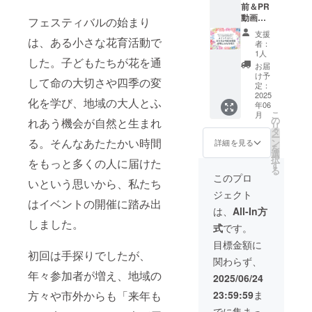
前＆PR
お名前
ご記入
動画掲
を掲示
フェスティバルの始まり
くださ
載】 メ
しま
い。
支援
インサ
は、ある小さな花育活動で
す。 企
（15文
者：
イト
業PRに
字ま
1人
した。子どもたちが花を通
に、支
ご利用
で）
お届
援者様
くださ
け予
して命の大切さや四季の変
のお名
い！ ・
定：
前
2025
掲載期
化を学び、地域の大人とふ
年06
（ニッ
間：
こ
月
クネー
2025年
の
れあう機会が自然と生まれ
リ
ム）と
5月〜
タ
ー
PR動画
る。そんなあたたかい時間
2026年
ン
詳細を見る
を
を作成
4月まで
選
択
をもっと多くの人に届けた
し掲載
の1年間
す
る
しま
・掲載
このプロ
いという思いから、私たち
す。 イ
方法：
ジェクト
ベント
文字の
はイベントの開催に踏み出
会場に
み、ロ
は、
All-In方
て支援
ゴ／バ
しました。
式
です。
者様の
ナーの
お名前
掲載は
目標金額に
を掲示
不可 ・
初回は手探りでしたが、
関わらず、
しま
掲載サ
年々参加者が増え、地域の
す。 企
イズ：
2025/06/24
業PRに
大 ・支
方々や市外からも「来年も
23:59:59
ま
ご利用
援時、
くださ
必ず備
でに集まっ