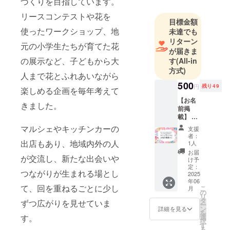
づくりを目指しています。
リースコンテストや花を
目標金額
使ったワークショップ、地
未達でも
リターン
元の小学生たちが育てた花
が届きま
の展示など、子どもから大
す
(All-in
方式)
人まで花とふれあいながら
500
円
残り49
楽しめる企画を毎年考えて
【お名
きました。
前掲
載】 メ
インサ
マルシェやキッチンカーの
支援
イト
者：
に、支
出店もあり、地域内外の人
1人
援者様
お届
が交流し、新たな出会いや
のお名
け予
前
定：
つながりが生まれる場とし
（ニッ
2025
年06
クネー
て、回を重ねるごとに少し
こ
月
ム）を
の
リ
掲載し
タ
ずつ広がりを見せていま
ー
ます。
ン
詳細を見る
を
・掲載
す。
選
択
期間：
す
る