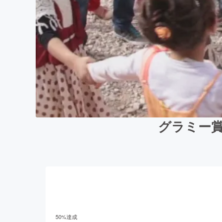
グラミー賞へ
50
%達成