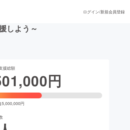
ログイン
/
新規会員登録
を応援しよう～
うすぐ公開されます
支援総額
プロダクト
501,000
円
ファッション
スポーツ
,000,000円
数
ア
ソーシャルグッド
人