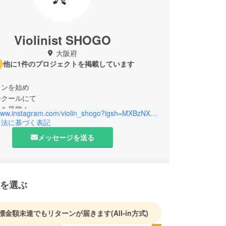
Violinist SHOGO
大阪府
他に1件のプロジェクトを掲載しています
リンを始め
ンクールにて
リを受賞！
https://www.instagram.com/violin_shogo?igsh=MXBzNXd5bmlwd2VxaA%3D%3D&utm_source=qr
年を迎え
引法に基づく表記
トリートLIVEから
メッセージを送る
グラミー賞！
アメリカと日本の
を再開し
ad To The GRAMMYs』を掲げ
を選ぶ
で演奏の音色を響かせ
を越え
をも魅了するViolinist
標金額未達でもリターンが届きます
(All-in方式)