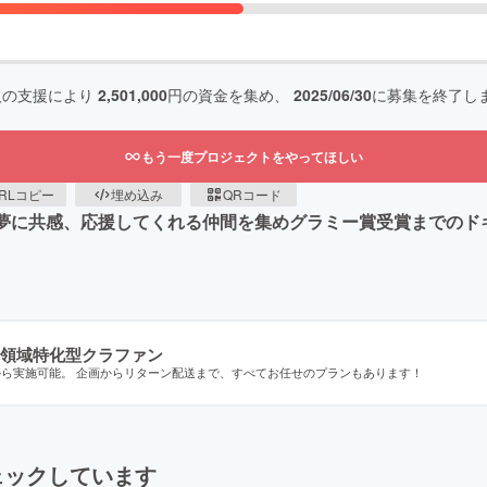
人の支援により
2,501,000
円の資金を集め、
2025/06/30
に募集を終了し
もう一度プロジェクトをやってほしい
RLコピー
埋め込み
QRコード
the Grammysの夢に共感、応援してくれる仲間を集めグラミー賞受
領域特化型クラファン
から実施可能。 企画からリターン配送まで、すべてお任せのプランもあります！
ェックしています