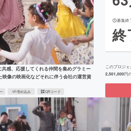
募集終
CAMPFIRE for Social Good
CAMPFIRE Creation
終
CAMPFIREふるさと納税
machi-ya
コミュニティ
このプロジェ
rammysの夢に共感、応援してくれる仲間を集めグラミー
2,501,000
円
た映像の映画化などそれに伴う会社の運営資
ピー
埋め込み
QRコード