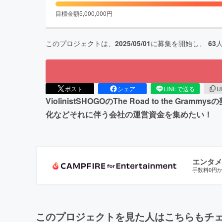
目標金額
5,000,000
円
このプロジェクトは、
2025/05/01
に募集を開始し、
63
ポスト
シェア
LINEで送る
U
ViolinistSHOGOのThe Road to 
化などそれに伴う会社の運営資金を集めたい！
エンタメ
手数料0円
このプロジェクトを見た人はこちらもチ