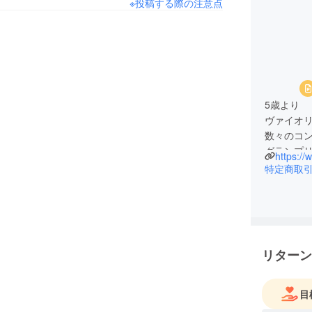
※投稿する際の注意点
5歳より
ヴァイオ
数々のコ
グランプ
芸道20周
特定商取
ルーツのス
目指すは
今年より
2拠点活動
『The Ro
リターン
世界各地
言葉の壁
世界中の聴衆
目