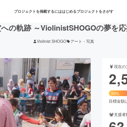
プロジェクトを掲載するには
はじめる
プロジェクトをさがす
の軌跡 ～ViolinistSHOGOの夢
Violinist SHOGO
アート・写真
注目のリターン
注目の新着プロジェクト
募集終了が近いプロジェクト
も
現在の
音楽
舞台・パフォーマンス
2,
ゲーム・サービス開発
フード・飲食店
50%
書籍・雑誌出版
アニメ・漫画
目標金額は5
支援者
チャレンジ
ビューティー・ヘルスケ
63