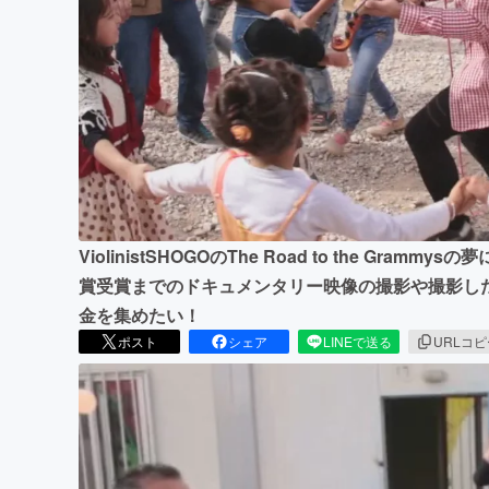
まちづくり・地域活性化
ViolinistSHOGOのThe Road to the G
賞受賞までのドキュメンタリー映像の撮影や撮影し
金を集めたい！
ポスト
シェア
LINEで送る
URLコ